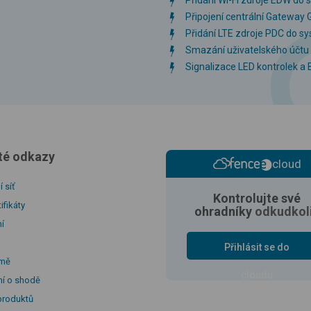
Připojení centrální Gateway G
Přidání LTE zdroje PDC do s
Smazání uživatelského účtu 
Signalizace LED kontrolek a
té odkazy
cloud
 síť
Kontrolujte své
ifikáty
ohradníky
odkudkol
í
Přihlásit se do
rmě
cloudu
ní o shodě
produktů