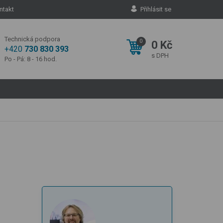
ntakt
Přihlásit se
Technická podpora
0
0 Kč
+420
730 830 393
s DPH
Po - Pá: 8 - 16 hod.