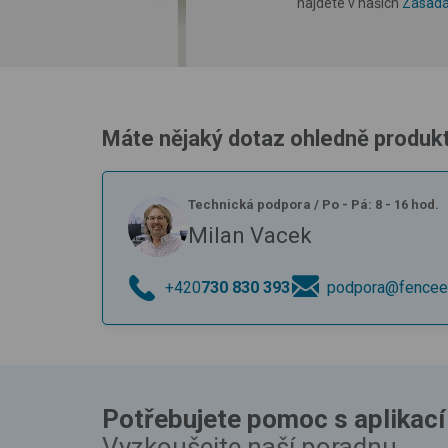
najdete v našich
Zásada
Máte nějaký dotaz ohledně produk
Technická podpora
/
Po - Pá: 8 - 16 hod.
Milan Vacek
+420
730 830 393
podpora@fencee
Potřebujete pomoc s aplikací
Vyzkoušejte naší poradnu