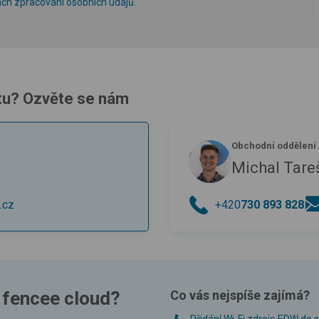
́ch zpracování osobních údajů
.
tu? Ozvěte se nám
Obchodní oddělení
Michal Tare
.cz
+420
730 893 828
 fencee cloud?
Co vás nejspíše zajímá?
Přidání Wi-Fi zdroje EDW do