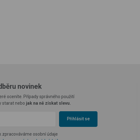
odběru novinek
eré oceníte. Případy správného použití
ky starat nebo
jak na ně získat slevu.
Přihlásit se
ak zpracováváme osobní údaje