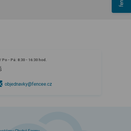
/
Po - Pá: 8:30 - 16:30 hod.
š
objednavky@fencee.cz
 systému Chytré Farmy