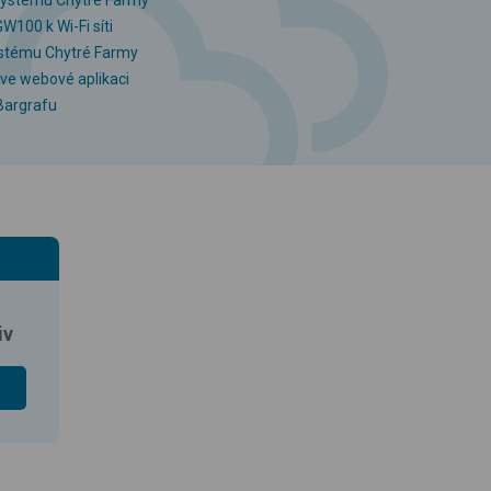
W100 k Wi-Fi síti
ystému Chytré Farmy
ve webové aplikaci
 Bargrafu
iv