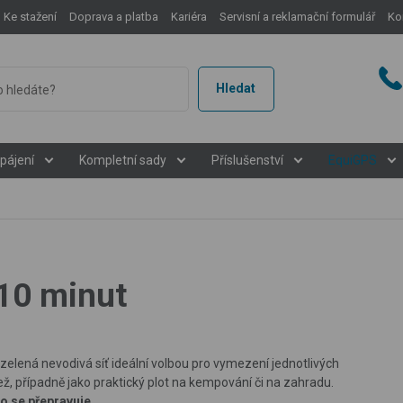
Ke stažení
Doprava a platba
Kariéra
Servisní a reklamační formulář
Ko
Hledat
pájení
Kompletní sady
Příslušenství
EquiGPS
 10 minut
lená nevodivá síť ideální volbou pro vymezení jednotlivých
, případně jako praktický plot na kempování či na zahradu.
o se přepravuje.