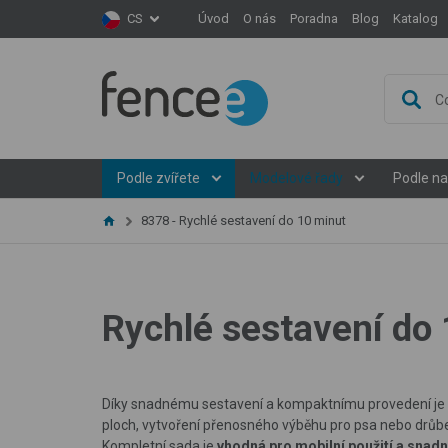
Úvod
O nás
Poradna
Blog
Katalog
CS
Podle zvířete
Modelové řady
Podle na
8378 - Rychlé sestavení do 10 minut
Rychlé sestavení do
Díky snadnému sestavení a kompaktnímu provedení je ze
ploch, vytvoření přenosného výběhu pro psa nebo drůbež
Kompletní sada je
vhodná pro mobilní použití a snadn