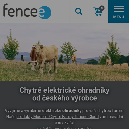
0
MENU
Chytré elektrické ohradníky
od českého výrobce
Vyvíjíme a vyrábíme
elektrické ohradníky
pro vaši chytrou farmu.
Naše
produkty Moderní Chytré Farmy fencee Cloud
vám usnadní
chov zvířat
a ušetří spoustu času a peněz.