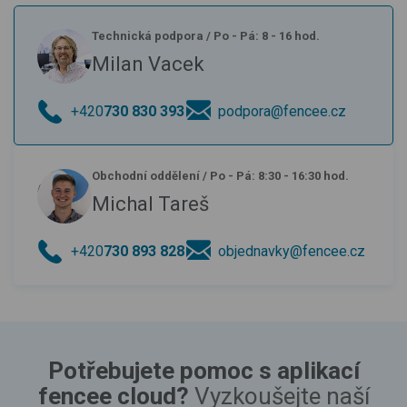
Technická podpora
/
Po - Pá: 8 - 16 hod.
Milan Vacek
+420
730 830 393
podpora@fencee.cz
Obchodní oddělení
/
Po - Pá: 8:30 - 16:30 hod.
Michal Tareš
+420
730 893 828
objednavky@fencee.cz
Potřebujete pomoc s aplikací
fencee cloud?
Vyzkoušejte naší