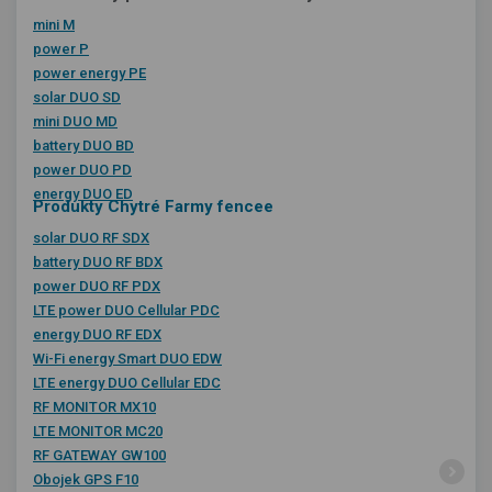
mini M
power P
power energy PE
solar DUO SD
mini DUO MD
battery DUO BD
power DUO PD
energy DUO ED
Produkty Chytré Farmy fencee
solar DUO RF SDX
battery DUO RF BDX
power DUO RF PDX
LTE power DUO Cellular PDC
energy DUO RF EDX
Wi-Fi energy Smart DUO EDW
LTE energy DUO Cellular EDC
RF MONITOR MX10
LTE MONITOR MC20
RF GATEWAY GW100
Obojek GPS F10