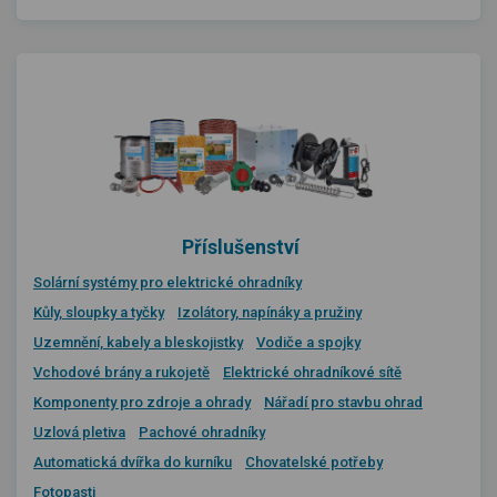
Příslušenství
Solární systémy pro elektrické ohradníky
Kůly, sloupky a tyčky
Izolátory, napínáky a pružiny
Uzemnění, kabely a bleskojistky
Vodiče a spojky
Vchodové brány a rukojetě
Elektrické ohradníkové sítě
Komponenty pro zdroje a ohrady
Nářadí pro stavbu ohrad
Uzlová pletiva
Pachové ohradníky
Automatická dvířka do kurníku
Chovatelské potřeby
Fotopasti