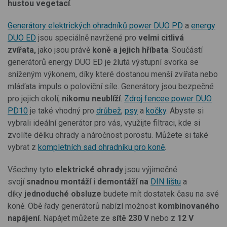
hustou vegetací
.
Generátory elektrických ohradníků power DUO PD
a
energy
DUO ED
jsou speciálně navržené pro
velmi citlivá
zvířata,
jako jsou právě
koně a jejich hříbata
. Součástí
generátorů energy DUO ED je žlutá výstupní svorka se
sníženým výkonem, díky které dostanou menší zvířata nebo
mláďata impuls o poloviční síle. Generátory jsou bezpečné
pro jejich okolí,
nikomu neublíží
.
Zdroj fencee power DUO
PD10
je také vhodný pro
drůbež
,
psy
a
kočky
. Abyste si
vybrali ideální generátor pro vás, využijte filtraci, kde si
zvolíte délku ohrady a náročnost porostu. Můžete si také
vybrat z
kompletních sad ohradníku pro koně
.
Všechny tyto
elektrické ohrady
jsou výjimečné
svojí
snadnou montáží i demontáží na
DIN lištu
a
díky
jednoduché obsluze
budete mít dostatek času na své
koně. Obě řady generátorů nabízí možnost
kombinovaného
napájení
. Napájet můžete ze
sítě 230 V
nebo z
12 V