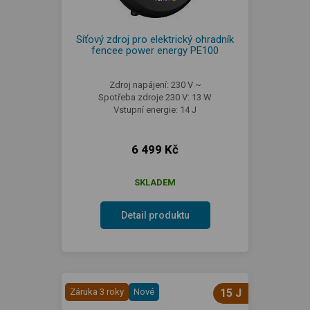
Síťový zdroj pro elektrický ohradník
fencee power energy PE100
Zdroj napájení: 230 V ~
Spotřeba zdroje 230 V: 13 W
Vstupní energie: 14 J
6 499 Kč
SKLADEM
Detail produktu
Záruka 3 roky
Nové
15 J