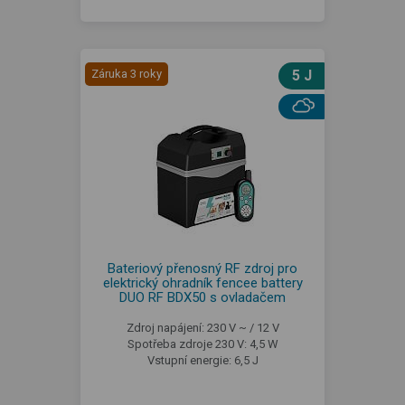
Záruka 3 roky
5 J
Bateriový přenosný RF zdroj pro
elektrický ohradník fencee battery
DUO RF BDX50 s ovladačem
Zdroj napájení: 230 V ~ / 12 V
Spotřeba zdroje 230 V: 4,5 W
Vstupní energie: 6,5 J