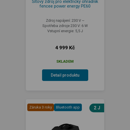
Síťový zdroj pro elektrický ohradník
fencee power energy PE60
Zdroj napájení: 230 V ~
Spotřeba zdroje 230 V: 6 W
Vstupní energie: 5,5 J
4 999 Kč
SKLADEM
Detail produktu
Záruka 3 roky
Bluetooth app
2 J