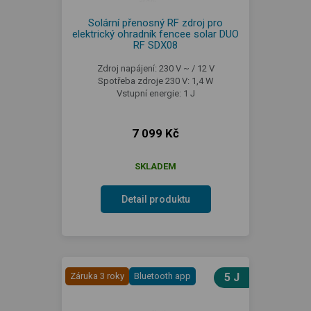
Solární přenosný RF zdroj pro
elektrický ohradník fencee solar DUO
RF SDX08
Zdroj napájení: 230 V ~ / 12 V
Spotřeba zdroje 230 V: 1,4 W
Vstupní energie: 1 J
7 099 Kč
SKLADEM
Detail produktu
Záruka 3 roky
Bluetooth app
5 J