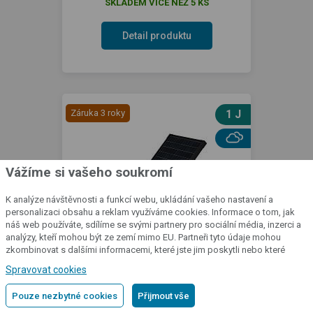
SKLADEM VÍCE NEŽ 5 KS
Detail produktu
Záruka 3 roky
1 J
Vážíme si vašeho soukromí
K analýze návštěvnosti a funkcí webu, ukládání vašeho nastavení a
personalizaci obsahu a reklam využíváme cookies. Informace o tom, jak
náš web používáte, sdílíme se svými partnery pro sociální média, inzerci a
analýzy, kteří mohou být ze zemí mimo EU. Partneři tyto údaje mohou
zkombinovat s dalšími informacemi, které jste jim poskytli nebo které
Bateriový RF zdroj fencee battery
získali v důsledku toho, že používáte jejich služby.
Podrobné informace
Spravovat cookies
DUO RF BDX10 + solární panel 30 W +
konzole
Pouze nezbytné cookies
Přijmout vše
Zdroj napájení: 230 V ~ / 12 V