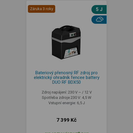
Záruka 3 roky
5 J
Bateriový přenosný RF zdroj pro
elektrický ohradník fencee battery
DUO RF BDX50
Zdroj napájení: 230 V ~ / 12 V
Spotřeba zdroje 230 V: 4,5 W
Vstupní energie: 6,5 J
7 399 Kč