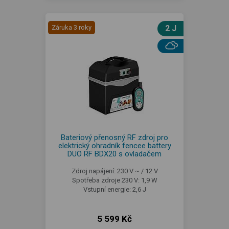
Záruka 3 roky
2 J
Bateriový přenosný RF zdroj pro
elektrický ohradník fencee battery
DUO RF BDX20 s ovladačem
Zdroj napájení: 230 V ~ / 12 V
Spotřeba zdroje 230 V: 1,9 W
Vstupní energie: 2,6 J
5 599 Kč