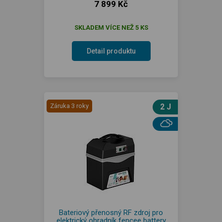
7 899 Kč
SKLADEM VÍCE NEŽ 5 KS
Detail produktu
Záruka 3 roky
2 J
Bateriový přenosný RF zdroj pro
elektrický ohradník fencee battery