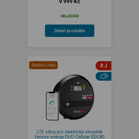
9 999 Kč
SKLADEM
Detail produktu
Záruka 3 roky
8 J
LTE zdroj pro elektrický ohradník
fencee energy DUO Cellular EDC80