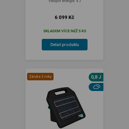
Vstupní energie: 4 J
6 099 Kč
SKLADEM VÍCE NEŽ 5 KS
Detail produktu
Záruka 3 roky
0,8 J