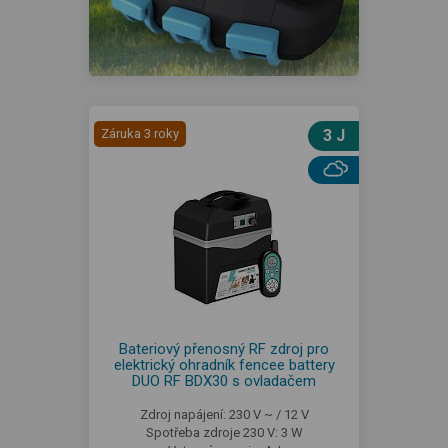
Záruka 3 roky
3 J
Bateriový přenosný RF zdroj pro
elektrický ohradník fencee battery
DUO RF BDX30 s ovladačem
Zdroj napájení: 230 V ~ / 12 V
Spotřeba zdroje 230 V: 3 W