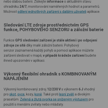
nebo slabou baterii. Získejte
informace
o aktuálním stavu
ohradníku
24/7
, monitorování naměřených hodnot a parametrů.
Možnost
sdílení jednotlivých zařízení s dalšími uživateli
aplikace.
Sledování LTE zdroje prostřednictvím GPS
funkce, POHYBOVÉHO SENZORU a záložní baterie
Funkce
GPS sledování
zařízení je stále aktivní i po odpojení
zdroje ze sítě
díky malé záložní baterii. Pohybový
senzor zaznamená každý pohyb a pomocí aplikace můžete
zařízení sledovat v mapě,
v případě krádeže zařízení
budete
ihned upozorněni v aplikaci.
Výkonný flexibilní ohradník s KOMBINOVANÝM
NAPÁJENÍM
Výkonný kombinovaný zdroj
12/230 V
s výkonem
6 J
vhodný
pro
skot
,
ovce
, kozy,
koně
. Také proti
lesní zvěři
a divokým
prasatům.
Zelená a žlutá svorka se sníženým výstupem
pro
použití s menšími zvířaty nebo mláďaty.