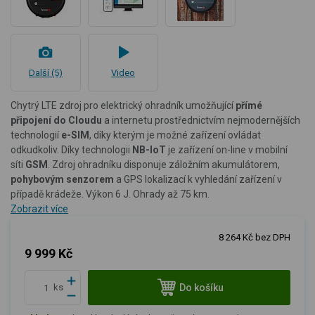
Další (5)
Video
Chytrý LTE zdroj pro elektrický ohradník umožňující
přímé
připojení do Cloudu
a internetu
prostřednictvím nejmodernějších
technologií
e-SIM
, díky kterým je možné zařízení ovládat
odkudkoliv. Díky technologii
NB-IoT
je zařízení on-line v mobilní
síti
GSM
. Zdroj ohradníku disponuje záložním akumulátorem,
pohybovým senzorem
a GPS lokalizací k vyhledání zařízení v
případě krádeže. V
ýkon 6 J. Ohrady až 75 km.
Zobrazit více
8 264 Kč bez DPH
9 999 Kč
Do košíku
ks