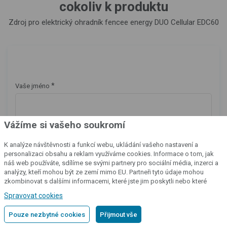
cokoliv k produktu
Zdroj pro elektrický ohradník fencee energy DUO Cellular EDC60
*
Vaše jméno
Vážíme si vašeho soukromí
*
E-mail
K analýze návštěvnosti a funkcí webu, ukládání vašeho nastavení a
personalizaci obsahu a reklam využíváme cookies. Informace o tom, jak
náš web používáte, sdílíme se svými partnery pro sociální média, inzerci a
analýzy, kteří mohou být ze zemí mimo EU. Partneři tyto údaje mohou
Telefon
zkombinovat s dalšími informacemi, které jste jim poskytli nebo které
získali v důsledku toho, že používáte jejich služby.
Podrobné informace
Spravovat cookies
Pouze nezbytné cookies
Přijmout vše
*
Zpráva