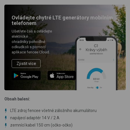
Ovládejte chytré LTE generátory mobilním
telefonem
Ušetřete čas a ovládejte
elektrické
ohradníky pohodlně
odkudkoli s pomocí
aplikace fencee Cloud.
Zjistit více
Nyní na
Stáhnout v
Obsah balení:
LTE zdroj fencee včetně záložního akumulátoru
napájecí adaptér 14 V / 2 A
zemnící kabel 150 cm (očko-očko)