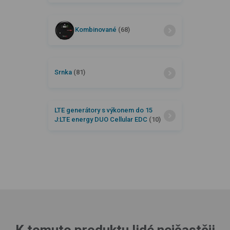
Kombinované
(68)
Srnka
(81)
LTE generátory s výkonem do 15
J:LTE energy DUO Cellular EDC
(10)