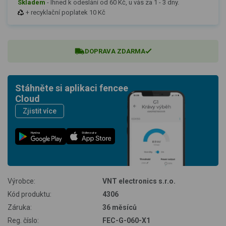
Skladem
-
Ihned k odeslání od 60 Kč, u vás za 1 - 3 dny.
+ recyklační poplatek 10 Kč
DOPRAVA ZDARMA
Stáhněte si aplikaci fencee
Cloud
Zjistit více
Nyní na
Stáhnout v
Výrobce:
VNT electronics s.r.o.
Kód produktu:
4306
Záruka:
36 měsíců
Reg. číslo:
FEC-G-060-X1