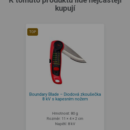
K tomuto produktu lidé nejčastěji
kupují
TOP
Boundary Blade – Diodová zkoušečka
8 kV s kapesním nožem
Hmotnost: 80 g
Rozměr: 11 × 4 × 2 cm
Napětí: 8 kV