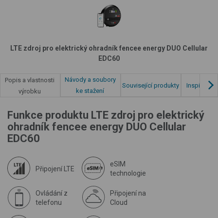
LTE zdroj pro elektrický ohradník fencee energy DUO Cellular
EDC60
Návody a soubory
Popis a vlastnosti
Související produkty
Inspirace z
ke stažení
výrobku
Funkce produktu LTE zdroj pro elektrický
ohradník fencee energy DUO Cellular
EDC60
eSIM
Připojení LTE
technologie
Ovládání z
Připojení na
telefonu
Cloud