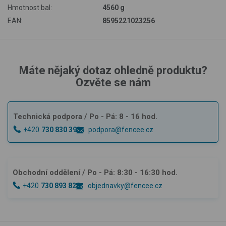
Hmotnost bal:
4560 g
EAN:
8595221023256
Máte nějaký dotaz ohledně produktu?
Ozvěte se nám
Technická podpora
/ Po - Pá: 8 - 16 hod.
+420
730 830 393
podpora@fencee.cz
Obchodní oddělení
/ Po - Pá: 8:30 - 16:30 hod.
+420
730 893 828
objednavky@fencee.cz