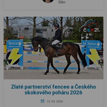
Šiller
Zlaté partnerství fencee a Českého
skokového poháru 2026
15. 04. 2026