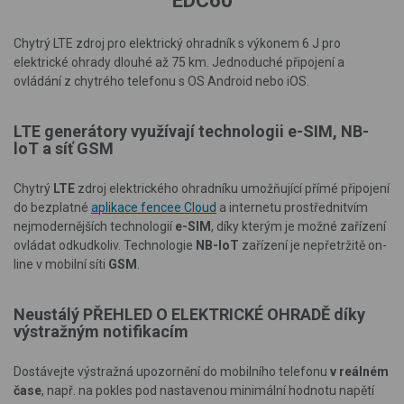
EDC60
Chytrý LTE zdroj pro elektrický ohradník s výkonem 6 J pro
elektrické ohrady dlouhé až 75 km. Jednoduché připojení a
ovládání z chytrého telefonu s OS Android nebo iOS.
LTE generátory využívají technologii e-SIM, NB-
loT a síť GSM
Chytrý
LTE
zdroj elektrického ohradníku umožňující přímé připojení
do bezplatné
aplikace fencee Cloud
a internetu
prostřednitvím
nejmodernějších technologií
e-SIM
, díky kterým je možné zařízení
ovládat odkudkoliv. Technologie
NB-IoT
zařízení je nepřetržitě on-
line v mobilní síti
GSM
.
Neustálý PŘEHLED O ELEKTRICKÉ OHRADĚ díky
výstražným notifikacím
Dostávejte výstražná
upozornění do mobilního telefonu
v reálném
čase
, např. na pokles pod nastavenou minimální hodnotu napětí