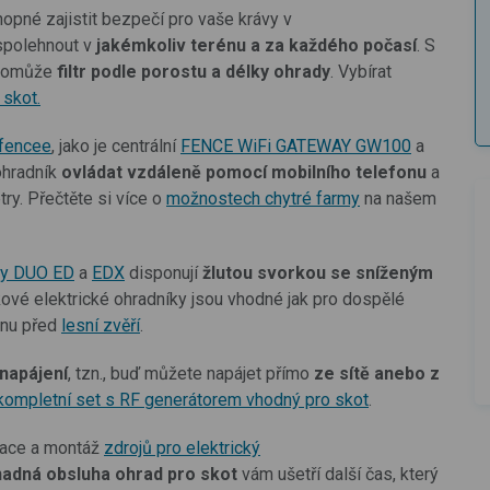
hopné zajistit bezpečí pro vaše krávy v
spolehnout v
jakémkoliv terénu a za každého počasí
. S
 pomůže
filtr podle porostu a délky ohrady
. Vybírat
 skot.
 fencee
, jako je centrální
FENCE WiFi GATEWAY GW100
a
ohradník
ovládat vzdáleně pomocí mobilního telefonu
a
try. Přečtěte si více o
možnostech chytré farmy
na našem
rgy DUO ED
a
EDX
disponují
žlutou svorkou se sníženým
kové elektrické ohradníky jsou vhodné jak pro dospělé
ranu před
lesní zvěří
.
napájení
, tzn., buď můžete napájet přímo
ze sítě anebo z
kompletní set s RF generátorem vhodný pro skot
.
lace a montáž
zdrojů pro elektrický
nadná obsluha
ohrad pro skot
vám ušetří další čas, který