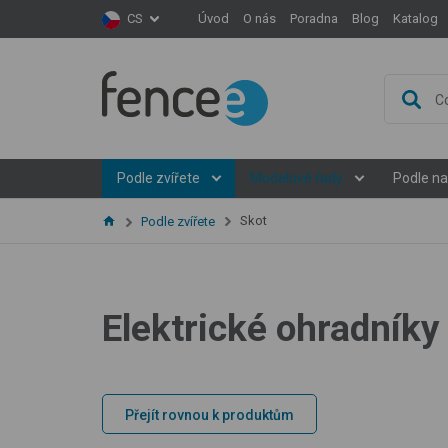
Úvod
O nás
Poradna
Blog
Katalog
CS
Podle zvířete
Modelové řady
Podle na
Skot
Podle zvířete
Elektrické ohradníky
Přejít rovnou k produktům