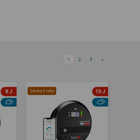
1
2
3
»
8 J
Záruka 3 roky
10 J