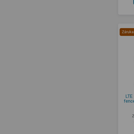
Záruka
LTE 
fenc
Z