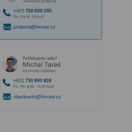
Technická podpora
+420
730 830 393
Po - Pá: 8 - 16 hod.
podpora@fencee.cz
Potřebujete radu?
Michal Tareš
Obchodní oddělení
+420
730 893 828
Po - Pá: 8:30 - 16:30 hod.
objednavky@fencee.cz