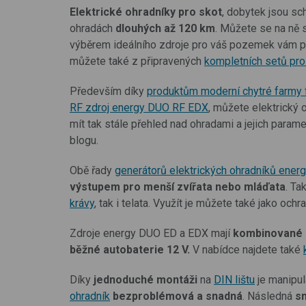
Elektrické ohradníky pro skot
, dobytek jsou sc
ohradách
dlouhých až 120 km
. Můžete se na ně 
výběrem ideálního zdroje pro váš pozemek vám
můžete také z připravených
kompletních setů pro
Především díky
produktům moderní chytré farmy
RF zdroj energy DUO RF EDX
, můžete elektrický 
mít tak stále přehled nad ohradami a jejich parame
blogu.
Obě řady
generátorů elektrických ohradníků ene
výstupem pro menší zvířata nebo mláďata
. Ta
krávy
, tak i telata. Využít je můžete také jako och
Zdroje energy DUO ED a EDX mají
kombinované 
běžné autobaterie
12 V.
V nabídce najdete také
Díky
jednoduché montáži
na
DIN lištu
je manipu
ohradník
bezproblémová a snadná
. Následná
s