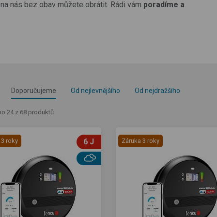
e na nás bez obav můžete obrátit. Rádi vám
poradíme a
Doporučujeme
Od nejlevnějšího
Od nejdražšího
o 24 z 68 produktů
 3 roky
6 J
Záruka 3 roky