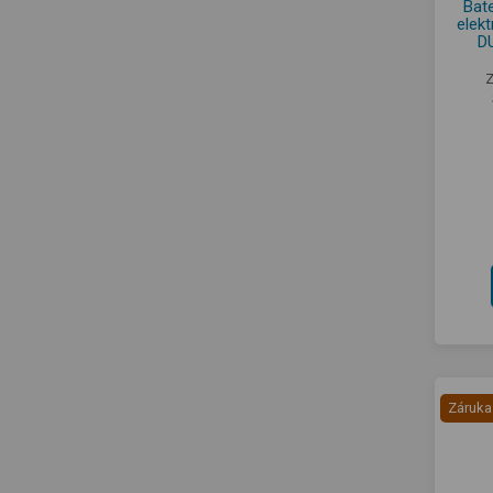
Bate
elekt
D
Z
Záruka