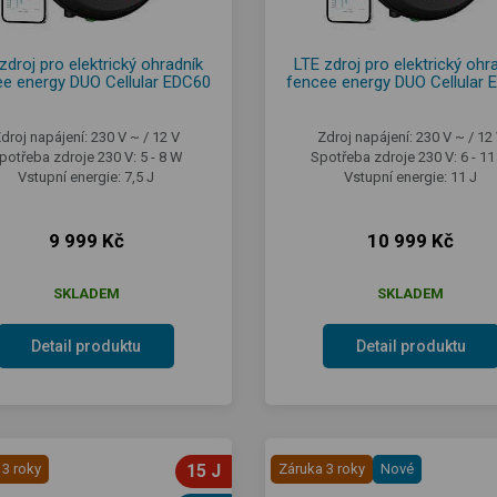
zdroj pro elektrický ohradník
LTE zdroj pro elektrický ohr
ee energy DUO Cellular EDC60
fencee energy DUO Cellular 
droj napájení: 230 V ~ / 12 V
Zdroj napájení: 230 V ~ / 12
potřeba zdroje 230 V: 5 - 8 W
Spotřeba zdroje 230 V: 6 - 1
Vstupní energie: 7,5 J
Vstupní energie: 11 J
9 999 Kč
10 999 Kč
SKLADEM
SKLADEM
Detail produktu
Detail produktu
 3 roky
15 J
Záruka 3 roky
Nové