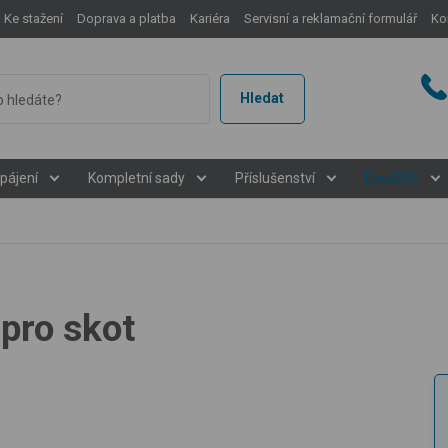
Ke stažení
Doprava a platba
Kariéra
Servisní a reklamační formulář
Ko
Hledat
pájení
Kompletní sady
Příslušenství
EquiGPS
 pro skot