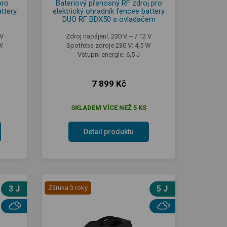
pro
Bateriový přenosný RF zdroj pro
attery
elektrický ohradník fencee battery
DUO RF BDX50 s ovladačem
 V
Zdroj napájení: 230 V ~ / 12 V
W
Spotřeba zdroje 230 V: 4,5 W
Vstupní energie: 6,5 J
7 899 Kč
SKLADEM VÍCE NEŽ 5 KS
Detail produktu
3 J
Záruka 3 roky
5 J