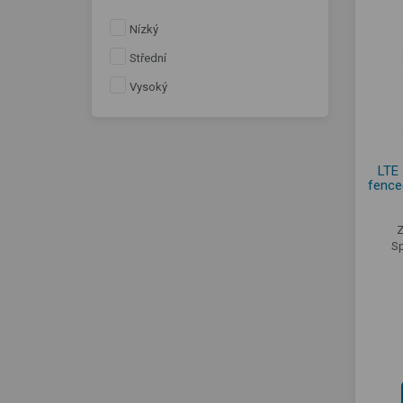
Nízký
Střední
Vysoký
LTE 
fence
Z
Sp