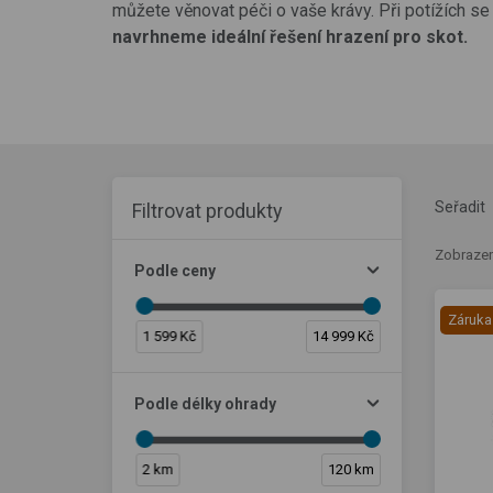
můžete věnovat péči o vaše krávy. Při potížích s
navrhneme ideální řešení hrazení pro skot.
Seřadit
Filtrovat produkty
Zobrazen
Podle ceny
Záruka
1 599 Kč
14 999 Kč
Podle délky ohrady
2 km
120 km