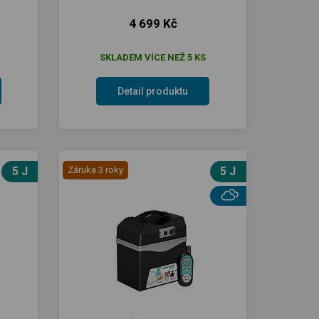
4 699 Kč
SKLADEM VÍCE NEŽ 5 KS
Detail produktu
5 J
Záruka 3 roky
5 J