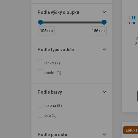
Podle výšky sloupku
LTE 
fenc
105 cm
156 cm
Z
S
Podle typu vodiče
lanko
(7)
páska
(3)
Podle barvy
zelená
(3)
bílá
(5)
Záruka
Podle porostu