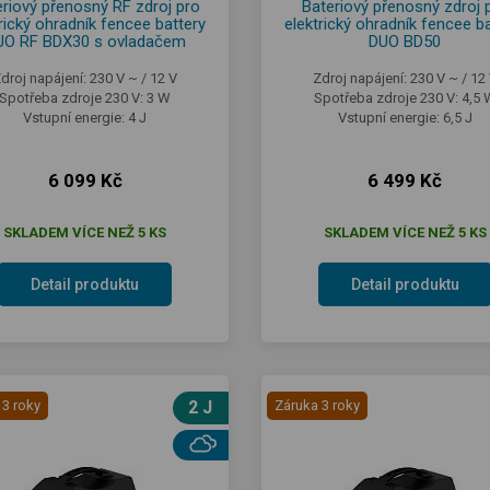
riový přenosný RF zdroj pro
Bateriový přenosný zdroj 
rický ohradník fencee battery
elektrický ohradník fencee b
UO RF BDX30 s ovladačem
DUO BD50
droj napájení: 230 V ~ / 12 V
Zdroj napájení: 230 V ~ / 12
Spotřeba zdroje 230 V: 3 W
Spotřeba zdroje 230 V: 4,5 
Vstupní energie: 4 J
Vstupní energie: 6,5 J
6 099 Kč
6 499 Kč
SKLADEM VÍCE NEŽ 5 KS
SKLADEM VÍCE NEŽ 5 KS
Detail produktu
Detail produktu
 3 roky
2 J
Záruka 3 roky