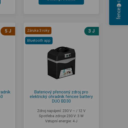
5 J
Záruka 3 roky
3 J
Bluetooth app
radník
Bateriový přenosný zdroj pro
60
elektrický ohradník fencee battery
DUO BD30
Zdroj napájení: 230 V ~ / 12 V
W
Spotřeba zdroje 230 V: 3 W
Vstupní energie: 4 J