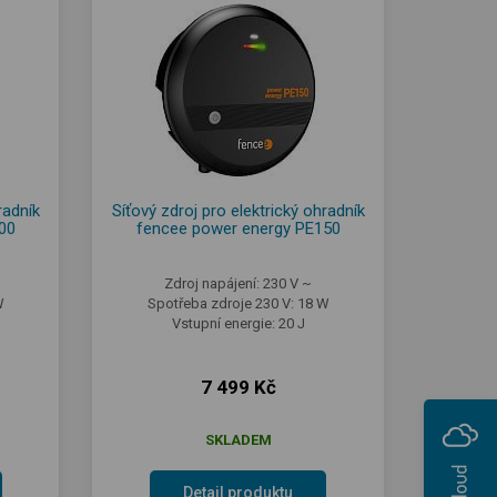
radník
Síťový zdroj pro elektrický ohradník
00
fencee power energy PE150
Zdroj napájení: 230 V ~
W
Spotřeba zdroje 230 V: 18 W
Vstupní energie: 20 J
7 499 Kč
SKLADEM
Detail produktu