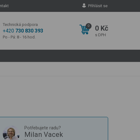
ntakt
Přihlásit se
Technická podpora
0
0 Kč
+420
730 830 393
s DPH
Po - Pá: 8 - 16 hod.
Potřebujete radu?
Milan Vacek