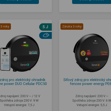
 3 roky
5 J
Záruka 3 roky
zdroj pro elektrický ohradník
Síťový zdroj pro elektrický oh
ee power DUO Cellular PDC50
fencee power energy PE
droj napájení: 230 V ~ / 12 V
Zdroj napájení: 230 V ~
Spotřeba zdroje 230 V: 9 W
Spotřeba zdroje 230 V: 6 
Vstupní energie: 7,5 J
Vstupní energie: 5,5 J