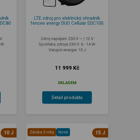
adník
LTE zdroj pro elektrický ohradník
EDC80
fencee energy DUO Cellular EDC100
 V
Zdroj napájení: 230 V ~ / 12 V
1 W
Spotřeba zdroje 230 V: 6 - 14 W
Vstupní energie: 13 J
11 999 Kč
SKLADEM
Detail produktu
10 J
Záruka 3 roky
Nové
15 J