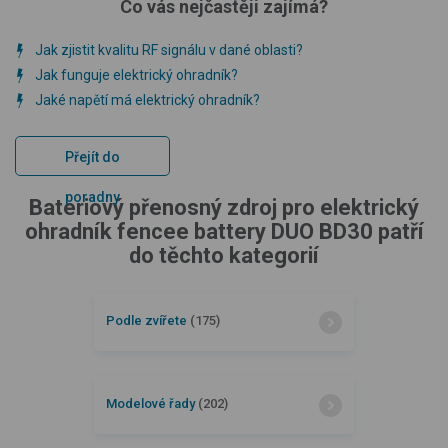
Co vás nejčastěji zajímá?
Jak zjistit kvalitu RF signálu v dané oblasti?
Jak funguje elektrický ohradník?
Jaké napětí má elektrický ohradník?
Přejít do
poradny
Bateriový přenosný zdroj pro elektrický
ohradník fencee battery DUO BD30 patří
do těchto kategorií
Podle zvířete
(175)
Modelové řady
(202)