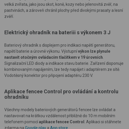
velká zvířata, jako jsou skot, koně, kozy nebo jelenovitá zvěř, na
pastvinách, a zároveň chránil plochy před divokými prasaty a lesní
zvěří.
Elektrický ohradník na bateriii s výkonem 3 J
Bateriový ohradník s displejem pro indikaci napětí generátoru,
napětí baterie a úrovně výkonu. Výstupní
výkon lze plynule
nastavit otočným ovládacím tlačítkem v 19 úrovních
.
Signalizační LED diody a indikace stavu baterie. Zařízení disponuje
kombinovaným napájením, lze tedy napájet i adaptérem ze sítě.
Vodotěsný konektor pro připojení adaptéru 230 V.
Aplikace fencee Control pro ovládání a kontrolu
ohradníku
Všechny modely bateriových generátorů fencee lze ovládat a
nastavovat na krátkou vzdálenost přibližně do 10 m mobilním
telefonem pomocí
aplikace fencee Control
. Aplikaci si stáhnete
zdarma na
Google play
a
App store
.