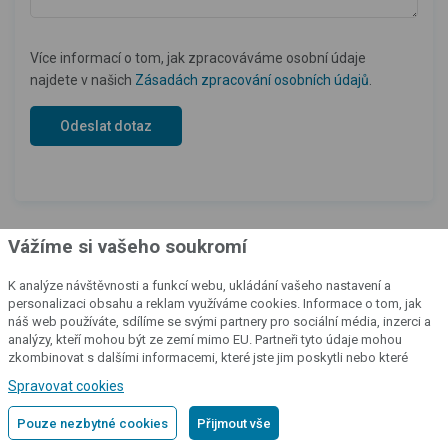
Více informací o tom, jak zpracováváme osobní údaje
najdete v našich
Zásadách zpracování osobních údajů
.
Vážíme si vašeho soukromí
K analýze návštěvnosti a funkcí webu, ukládání vašeho nastavení a
personalizaci obsahu a reklam využíváme cookies. Informace o tom, jak
náš web používáte, sdílíme se svými partnery pro sociální média, inzerci a
analýzy, kteří mohou být ze zemí mimo EU. Partneři tyto údaje mohou
Katalog našich produktů
zkombinovat s dalšími informacemi, které jste jim poskytli nebo které
získali v důsledku toho, že používáte jejich služby.
Podrobné informace
Spravovat cookies
Všechny naše výrobky si rovněž
Pouze nezbytné cookies
Přijmout vše
můžete prohlédnout v katalogu,