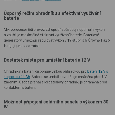
Úsporný režim ohradníku a
efektivní využívání
baterie
Mikroprocesor
řídí provoz zdroje, přizpůsobuje optimální výkon
a zajišťuje maximálně efektivní využívání baterie.
Bateriové
generátory umožňují regulovat výkon v
19 stupních
. Úrovně 1 až 6
fungují jako
eco mód.
Dostatek místa pro umístění baterie 12 V
Ohradník na baterii disponuje velkou přihrádkou pro
baterii 12 V s
kapacitou 44 Ah
. Baterie se umístí dovnitř a je chráněna před UV
zářením. Osoba přenášející bateriový ohradník, je chráněna před
kontaktem s baterií.
Možnost připojení solárního panelu s výkonem 30
W