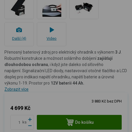
Další (4)
Video
Přenosný bateriový zdroj pro elektrický ohradník s výkonem
3 J
.
Robustní konstrukce a možnost solárního dobíjení
zajišťují
dlouhodobou ochranu
, i když jste daleko od síťového
napájení. Signalizační LED diody, nastavovací otočné tlačítko a LCD
displej pro indikaci napětí ohradníku, napětí baterie a úrovně
výkonu 1-19. Prostor pro
12V baterii 44 Ah.
Zobrazit více
3 883 Kč bez DPH
4 699 Kč
Do košíku
ks