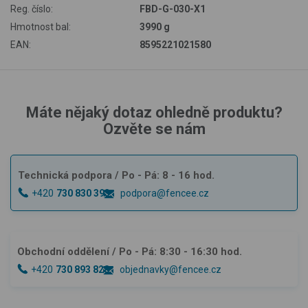
Reg. číslo:
FBD-G-030-X1
Hmotnost bal:
3990 g
EAN:
8595221021580
Máte nějaký dotaz ohledně produktu?
Ozvěte se nám
Technická podpora
/ Po - Pá: 8 - 16 hod.
+420
730 830 393
podpora@fencee.cz
Obchodní oddělení
/ Po - Pá: 8:30 - 16:30 hod.
+420
730 893 828
objednavky@fencee.cz