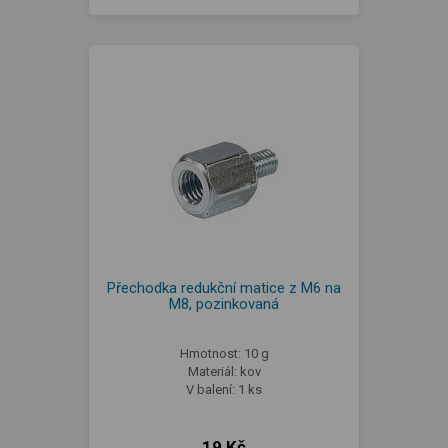
Přechodka redukční matice z M6 na
M8, pozinkovaná
Hmotnost: 10 g
Materiál: kov
V balení: 1 ks
19 Kč