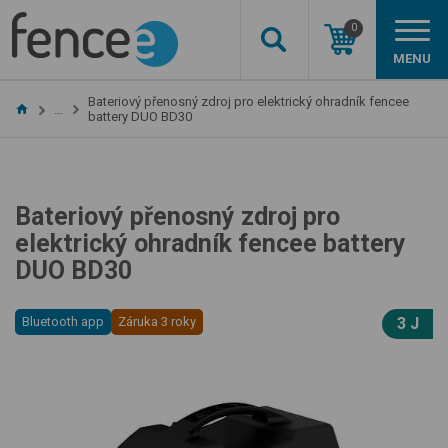
0
MENU
Bateriový přenosný zdroj pro elektrický ohradník fencee
…
battery DUO BD30
Bateriový přenosný zdroj pro
elektrický ohradník fencee battery
DUO BD30
Bluetooth app
Záruka 3 roky
3 J