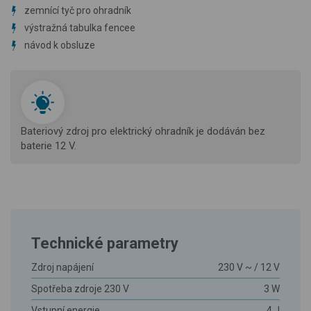
zemnící tyč pro ohradník
výstražná tabulka fencee
návod k obsluze
Bateriový zdroj pro elektrický ohradník je dodáván bez
baterie 12 V.
Technické parametry
Zdroj napájení
230 V ~ / 12 V
Spotřeba zdroje 230 V
3 W
Vstupní energie
4 J