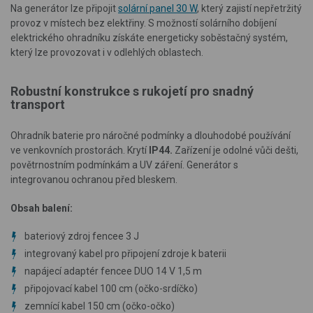
Na generátor lze připojit
solární panel 30 W
, který zajistí nepřetržitý
provoz v místech bez elektřiny. S možností solárního dobíjení
elektrického ohradníku získáte energeticky soběstačný systém,
který lze provozovat i v odlehlých oblastech.
Robustní konstrukce s rukojetí pro snadný
transport
Ohradník baterie pro náročné podmínky a dlouhodobé používání
ve venkovních prostorách. Krytí
IP44.
Zařízení je odolné vůči dešti,
povětrnostním podmínkám a UV záření. Generátor s
integrovanou ochranou před bleskem.
Obsah balení:
bateriový zdroj fencee 3 J
integrovaný kabel pro připojení zdroje k baterii
napájecí adaptér fencee DUO 14 V 1,5 m
připojovací kabel 100 cm (očko-srdíčko)
zemnící kabel 150 cm (očko-očko)