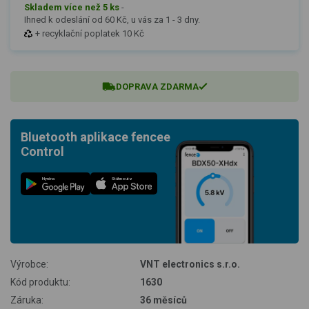
Skladem více než 5 ks
-
Ihned k odeslání od 60 Kč, u vás za 1 - 3 dny.
+ recyklační poplatek 10 Kč
DOPRAVA ZDARMA
Bluetooth aplikace fencee
Control
Nyní na
Stáhnout v
Výrobce:
VNT electronics s.r.o.
Kód produktu:
1630
Záruka:
36 měsíců