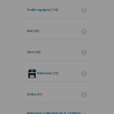
Podle napájení
(119)
Kůň
(82)
Skot
(68)
Bateriové
(23)
Srnka
(81)
Bateriové s výkonem do 5 J: battery