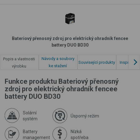
Bateriový přenosný zdroj pro elektrický ohradník fencee
battery DUO BD30
Návody a soubory
Popis a vlastnosti
Související produkty
Inspirace z
ke stažení
výrobku
Funkce produktu Bateriový přenosný
zdroj pro elektrický ohradník fencee
battery DUO BD30
Solární
Úsporný režim
systém
Battery
Nízká
management
spotřeba