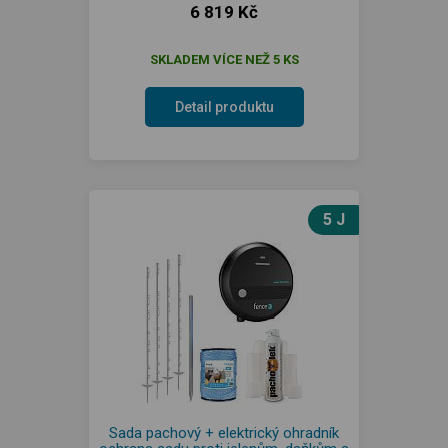
6 819 Kč
SKLADEM VÍCE NEŽ 5 KS
Detail produktu
5 J
Sada pachový + elektrický ohradník