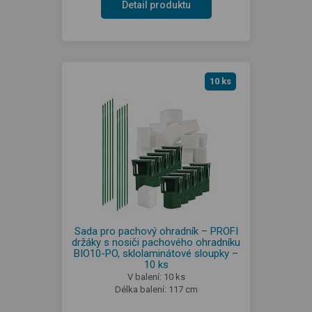
Detail produktu
10 ks
Sada pro pachový ohradník – PROFI
držáky s nosiči pachového ohradníku
BIO10-PO, sklolaminátové sloupky –
10 ks
V balení: 10 ks
Délka balení: 117 cm