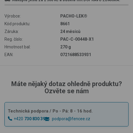
Výrobce:
PACHO-LEK®
Kód produktu:
8661
Záruka:
24 měsíců
Reg. číslo:
PAC-C-00448-X1
Hmotnost bal:
270 g
EAN:
0721688533931
Máte nějaký dotaz ohledně produktu?
Ozvěte se nám
Technická podpora
/ Po - Pá: 8 - 16 hod.
+420
730 830 393
podpora@fencee.cz