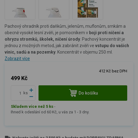
Pachový ohradník proti daňkům, jelenům, muflonům, srnkám a
obecně vysoké lesní zvěři, je pomocníkem v
boji proti ničení a
ohryzu stromků, školek, ničení úrody
. Pachový koncentrát je
jednou z možných metod, jak zabránit zvěři ve
vstupu do vašich
vinic, sadů a na pozemky
. Koncentrát v objemu 250 ml.
Zobrazit více
412 Kč bez DPH
499 Kč
Do košíku
ks
Skladem více než 5 ks
-
Ihned k odeslání od 60 Kč, u vás za 1 - 3 dny.
Nakupte ještě za
2 500 Kč
a budete mít
DOPRAVU ZDARMA
.