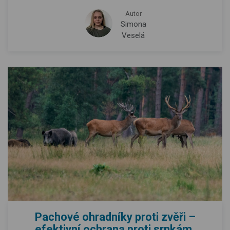
Autor
Simona
Veselá
Pachové ohradníky proti zvěři –
efektivní ochrana proti srnkám,