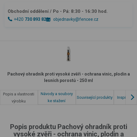
Obchodní oddělení
/ Po - Pá: 8:30 - 16:30 hod.
+420
730 893 828
objednavky@fencee.cz
Pachový ohradník proti vysoké zvěři - ochrana vinic, plodin a
lesních porostů - 250 ml
Návody a soubory
Popis a vlastnosti
Související produkty
Inspirace z
ke stažení
výrobku
Popis produktu Pachový ohradník proti
vysoké zvěři - ochrana vinic, plodin a