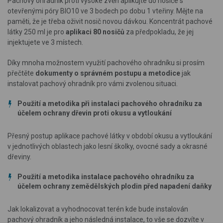
Pachový ohradník proti vysoké zvěři aplikujte do nosiče s
otevřenými póry BIO10 ve 3 bodech po dobu 1 vteřiny. Mějte na
paměti, že je třeba oživit nosič novou dávkou. Koncentrát pachové
látky 250 ml je pro
aplikaci 80 nosičů
za předpokladu, že jej
injektujete ve 3 místech.
Díky mnoha možnostem využití pachového ohradníku si prosím
přečtěte
dokumenty o správném postupu a metodice
jak
instalovat pachový ohradník pro vámi zvolenou situaci.
Použití a metodika při instalaci pachového ohradníku za
účelem ochrany dřevin proti okusu a vytloukání
Přesný postup aplikace pachové látky v období okusu a vytloukání
v jednotlivých oblastech jako lesní školky, ovocné sady a okrasné
dřeviny.
Použití a metodika instalace pachového ohradníku za
účelem ochrany zemědělských plodin před napadení daňky
Jak lokalizovat a vyhodnocovat terén kde bude instalován
pachový ohradník a jeho následná instalace, to vše se dozvíte v