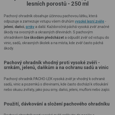
lesních porostů - 250 ml
Pachový ohradník obsahuje účinnou pachovou látku, která
odpuzuje a zamezuje vstupu všem druhům
vysoké lesní zvěře
-
jeleni
,
daňci
,
srnky
a další. Každoročně páchá vysoká zvěř značné
škody na ovocných a okrasných dřevinách. S pachovým
ohradníkem
lze škodám předcházet
a odpudit zvěř od vstupu do
vinic, sadů, okrasných školek a na místa, kde zvěř často páchá
škody.
Pachový ohradník vhodný proti vysoké zvěři -
srnkám, jelenů, daňkům a na ochra­nu sadů a vinic
Pachový ohradník PACHO-LEK vysoká zvěř je vhodný k ochraně
sadů, vinic a pozemků s dřevinami, kde často dochází k otloukání
nebo okusu zvířaty, jako jsou srny, daňci, jeleni, mufloni nebo zajíci.
Použití, dávkování a složení pachového ohradníku