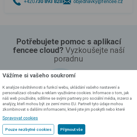
+420
730 893 828
objednavky@fencee.cz
Potřebujete pomoc s aplikací
fencee cloud?
Vyzkoušejte naší
poradnu
Vážíme si vašeho soukromí
Přejít do poradny
K analýze návštěvnosti a funkcí webu, ukládání vašeho nastavení a
personalizaci obsahu a reklam využíváme cookies. Informace o tom, jak
Co vás nejspíše zajímá?
náš web používáte, sdílíme se svými partnery pro sociální média, inzerci a
analýzy, kteří mohou být ze zemí mimo EU. Partneři tyto údaje mohou
Přidání Wi-Fi zdroje EDW do systému Chytré Farmy
zkombinovat s dalšími informacemi, které jste jim poskytli nebo které
získali v důsledku toho, že používáte jejich služby.
Podrobné informace
Připojení centrální Gateway GW100 k Wi-Fi síti
Spravovat cookies
Přidání LTE zdroje PDC do systému Chytré Farmy
Pouze nezbytné cookies
Přijmout vše
Smazání uživatelského účtu ve webové aplikaci