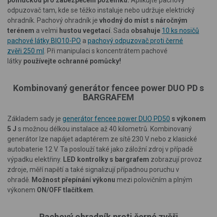
pomůckou pro zabezpečení pozemku.
Aplikujte pachový
odpuzovač tam, kde se těžko instaluje nebo udržuje elektrický
ohradník. Pachový ohradník je
vhodný do míst s náročným
terénem
a velmi
hustou vegetací
. Sada
obsahuje
10 ks nosičů
pachové látky BIO10-PO
a
pachový odpuzovač proti černé
zvěři 250 ml
. Při manipulaci s koncentrátem pachové
látky
používejte ochranné pomůcky!
Kombinovaný generátor fencee power DUO PD s
BARGRAFEM
Základem sady je
generátor fencee power DUO PD50
s výkonem
5 J
s možnou délkou instalace až 40 kilometrů. Kombinovaný
generátor lze napájet adaptérem ze sítě 230 V nebo z klasické
autobaterie 12 V. Ta poslouží také jako záložní zdroj v případě
výpadku elektřiny.
LED kontrolky s bargrafem
zobrazují provoz
zdroje, měří napětí a také signalizují případnou poruchu v
ohradě.
Možnost přepínání výkonu
mezi polovičním a plným
výkonem
ON/OFF tlačítkem
.
Pachový ohradník proti černé zvěři