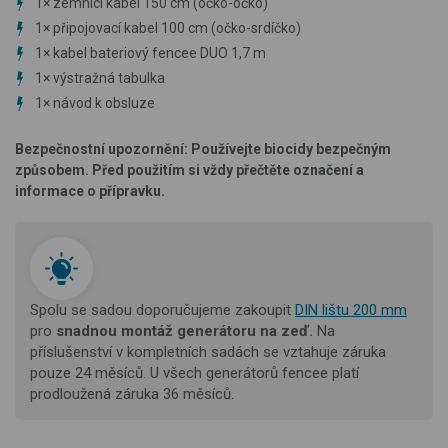
1
×
zemnící kabel 150 cm (očko-očko)
1
×
připojovací kabel 100 cm (očko-srdíčko)
1
×
kabel bateriový fencee DUO 1,7 m
1×
výstražná tabulka
1
×
návod k obsluze
Bezpečnostní upozornění: Používejte biocidy bezpečným
způsobem. Před použitím si vždy přečtěte označení a
informace o přípravku.
Spolu se sadou doporučujeme zakoupit
DIN lištu 200 mm
pro
snadnou montáž
generátoru na zeď.
Na
příslušenství v kompletních sadách se vztahuje záruka
pouze 24 měsíců. U všech generátorů fencee platí
prodloužená záruka 36 měsíců.