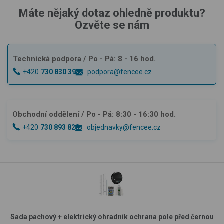
Máte nějaký dotaz ohledně produktu?
Ozvěte se nám
Technická podpora
/ Po - Pá: 8 - 16 hod.
+420
730 830 393
podpora@fencee.cz
Obchodní oddělení
/ Po - Pá: 8:30 - 16:30 hod.
+420
730 893 828
objednavky@fencee.cz
Sada pachový + elektrický ohradník ochrana pole před černou