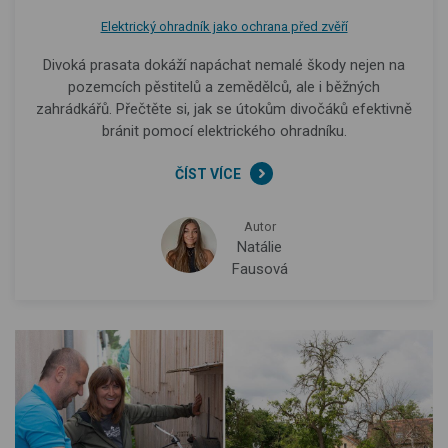
Elektrický ohradník jako ochrana před zvěří
Divoká prasata dokáží napáchat nemalé škody nejen na
pozemcích pěstitelů a zemědělců, ale i běžných
zahrádkářů. Přečtěte si, jak se útokům divočáků efektivně
bránit pomocí elektrického ohradníku.
ČÍST VÍCE
Autor
Natálie
Fausová