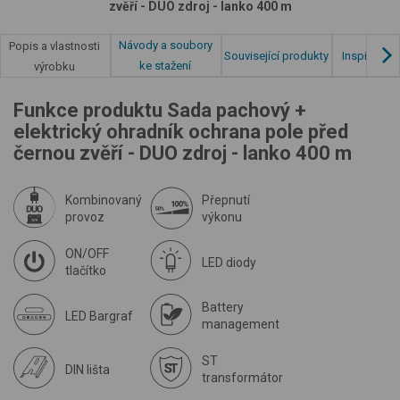
zvěří - DUO zdroj - lanko 400 m
Návody a soubory
Popis a vlastnosti
Související produkty
Inspirace z
ke stažení
výrobku
Funkce produktu Sada pachový +
elektrický ohradník ochrana pole před
černou zvěří - DUO zdroj - lanko 400 m
Kombinovaný
Přepnutí
provoz
výkonu
ON/OFF
LED diody
tlačítko
Battery
LED Bargraf
management
ST
DIN lišta
transformátor