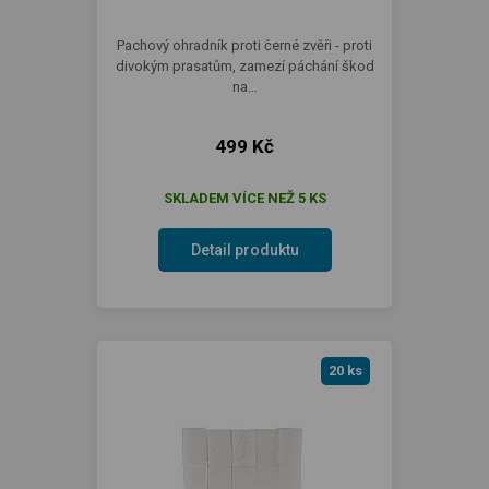
Pachový ohradník proti černé zvěři - proti
divokým prasatům, zamezí páchání škod
na…
499 Kč
SKLADEM VÍCE NEŽ 5 KS
Detail produktu
20 ks