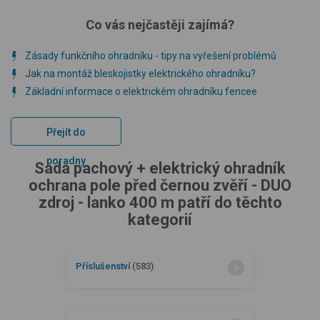
Co vás nejčastěji zajímá?
Zásady funkčního ohradníku - tipy na vyřešení problémů
Jak na montáž bleskojistky elektrického ohradníku?
Základní informace o elektrickém ohradníku fencee
Přejít do
poradny
Sada pachový + elektrický ohradník
ochrana pole před černou zvěří - DUO
zdroj - lanko 400 m patří do těchto
kategorií
Příslušenství
(583)