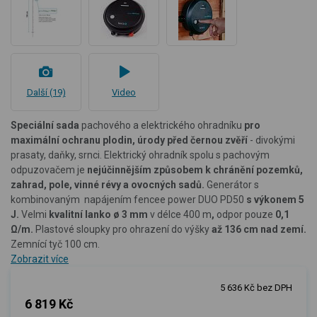
Další (19)
Video
Speciální sada
pachového a elektrického ohradníku
pro
maximální ochranu plodin, úrody před černou zvěří
- divokými
prasaty, daňky, srnci. Elektrický ohradník spolu s pachovým
odpuzovačem je
nejúčinnějším způsobem k chránění pozemků,
zahrad, pole, vinné révy a ovocných sadů.
Generátor s
kombinovaným napájením fencee power DUO PD50
s výkonem 5
J.
Velmi
kvalitní lanko
ø 3 mm
v délce 400 m
,
odpor pouze
0,1
Ω/m.
Plastové sloupky pro ohrazení do výšky
až 136 cm nad zemí.
Zemnící tyč 100 cm.
Zobrazit více
5 636 Kč bez DPH
6 819 Kč