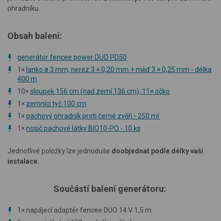
ohradníku.
Obsah balení:
generátor fencee power DUO PD50
1×
lanko ø 3 mm, nerez 3 × 0,20 mm + měď 3 × 0,25 mm - délka
400 m
10×
sloupek 156 cm (nad zemí 136 cm), 11× očko
1×
zemnící tyč 100 cm
1×
pachový ohradník proti černé zvěři - 250 ml
1×
nosič pachové látky BIO10-PO - 10 ks
Jednotlivé položky lze jednoduše
doobjednat podle délky vaší
instalace.
Součástí balení generátoru:
1
×
napájecí adaptér fencee DUO 14 V 1,5 m