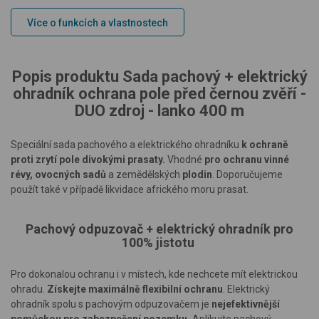
Více o funkcích a vlastnostech
Popis produktu Sada pachový + elektrický
ohradník ochrana pole před černou zvěří -
DUO zdroj - lanko 400 m
Speciální sada pachového a elektrického ohradníku
k ochraně
proti zrytí pole divokými prasaty.
Vhodné
pro ochranu vinné
révy, ovocných sadů
a zemědělských
plodin
.
D
oporučujeme
použít také v případě
likvidace afrického moru prasat.
Pachový odpuzovač + elektrický ohradník pro
100% jistotu
Pro dokonalou ochranu i v místech, kde nechcete mít elektrickou
ohradu.
Získejte maximálně flexibilní ochranu
. Elektrický
ohradník spolu s pachovým odpuzovačem je
nejefektivnější