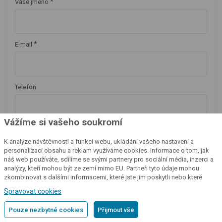
*
Vaše jméno
*
E-mail
Telefon
Vážíme si vašeho soukromí
*
Zpráva
K analýze návštěvnosti a funkcí webu, ukládání vašeho nastavení a
personalizaci obsahu a reklam využíváme cookies. Informace o tom, jak
náš web používáte, sdílíme se svými partnery pro sociální média, inzerci a
analýzy, kteří mohou být ze zemí mimo EU. Partneři tyto údaje mohou
zkombinovat s dalšími informacemi, které jste jim poskytli nebo které
získali v důsledku toho, že používáte jejich služby.
Podrobné informace
Spravovat cookies
Pouze nezbytné cookies
Přijmout vše