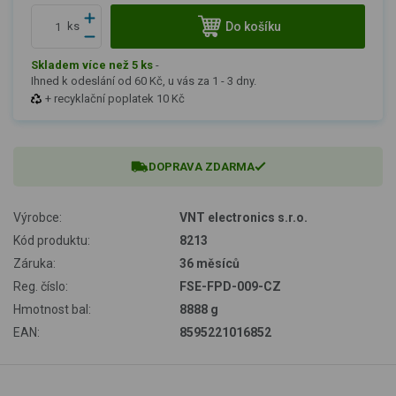
Do košíku
ks
Skladem více než 5 ks
-
Ihned k odeslání od 60 Kč, u vás za 1 - 3 dny.
+ recyklační poplatek 10 Kč
DOPRAVA ZDARMA
Výrobce:
VNT electronics s.r.o.
Kód produktu:
8213
Záruka:
36 měsíců
Reg. číslo:
FSE-FPD-009-CZ
Hmotnost bal:
8888 g
EAN:
8595221016852