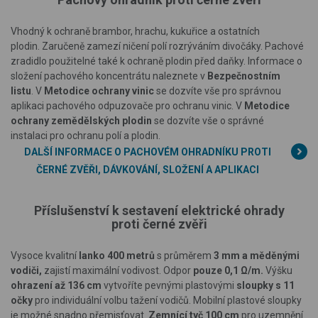
Vhodný k ochraně brambor, hrachu, kukuřice a ostatních
plodin. Zaručeně zamezí ničení polí rozrýváním divočáky. Pachové
zradidlo použitelné také k ochraně plodin před daňky. Informace o
složení pachového koncentrátu naleznete v
Bezpečnostním
listu
. V
Metodice ochrany vinic
se dozvíte vše pro správnou
aplikaci pachového odpuzovače pro ochranu vinic. V
Metodice
ochrany zemědělských plodin
se dozvíte vše o správné
instalaci pro ochranu polí a plodin.
DALŠÍ INFORMACE O PACHOVÉM OHRADNÍKU PROTI
ČERNÉ ZVĚŘI, DÁVKOVÁNÍ, SLOŽENÍ A APLIKACI
Příslušenství k sestavení elektrické ohrady
proti
černé zvěři
Vysoce kvalitní
lanko 400 metrů
s průměrem
3 mm a měděnými
vodiči,
zajistí maximální vodivost. Odpor
pouze 0,1 Ω/m.
Výšku
ohrazení až 136 cm
vytvoříte pevnými plastovými
sloupky s 11
očky
pro individuální volbu tažení vodičů. Mobilní plastové sloupky
je možné snadno přemisťovat.
Zemnící tyč 100 cm
pro uzemnění