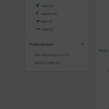
Srnka
(2)
Volavka
(0)
Bobr
(0)
Liška
(0)
Podle výrobce
Nosič 
VNT electronics s.r.o.
(7)
PACHO-LEK®
(20)
R