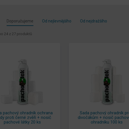
Doporučujeme
Od nejlevnějšího
Od nejdražšího
o 24 z 27 produktů
a pachový ohradník ochrana
Sada pachový ohradník pr
dy proti černé zvěři + nosič
divočákům + nosič pacho
pachové látky 20 ks
ohradníku 100 ks