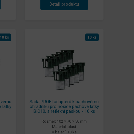
Detail produktu
10 ks
10 ks
hovému
Sada PROFI adaptérů k pachovému
 látky
ohradníku pro nosiče pachové látky
BIO10, s reflexní páskou - 10 ks
Rozměr: 102 × 70 × 50 mm
Materiál: plast
V balení: 10 ks