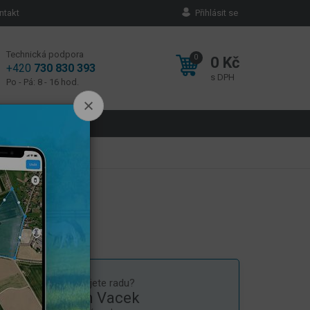
ntakt
Přihlásit se
Technická podpora
0
0 Kč
+420
730 830 393
s DPH
Po - Pá: 8 - 16 hod.
 plodin
Potřebujete radu?
Milan Vacek