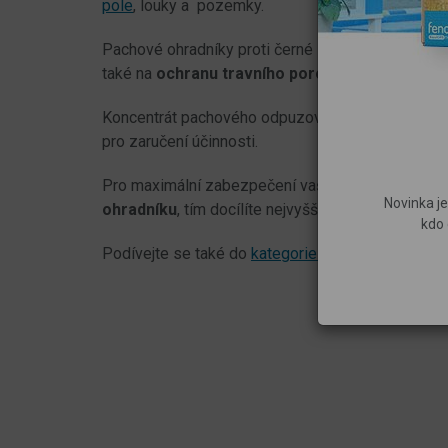
pole
, louky a pozemky.
Pachové ohradníky proti černé zvěři jsou
skvělou
také na
ochranu travního porostu či golfového 
Koncentrát pachového odpuzovače černé zvěře
a
pro zaručení účinnosti.
Pro maximální zabezpečení vašich pozemků využ
Novinka je
ohradníku
, tím docílíte nejvyšší ochrany určitého 
kdo 
Podívejte se také do
kategorie kompletních setů 