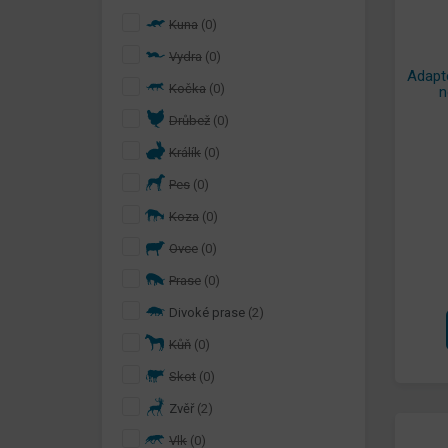
Kuna
(0)
Vydra
(0)
Adapt
Kočka
(0)
n
Drůbež
(0)
Králík
(0)
Pes
(0)
Koza
(0)
Ovce
(0)
Prase
(0)
Divoké prase
(2)
Kůň
(0)
Skot
(0)
Zvěř
(2)
Vlk
(0)