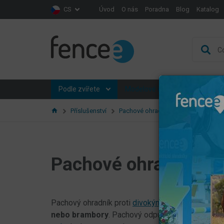
Úvod
O nás
Poradna
Blog
Katalog
CS
Podle zvířete
Modelové řady
Podle na
Pachové ohrad
Příslušenství
Pachové ohradníky
Pachové ohradníky pr
Pachový ohradník proti
divokým prasatům
, vhodn
nebo brambory
. Pachový odpuzovač divočáků j