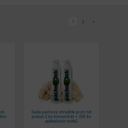
1
2
»
oti
Sada pachový ohradník proti rytí
vého
prasat 2 ks koncentrát + 200 ks
aplikačních svitků