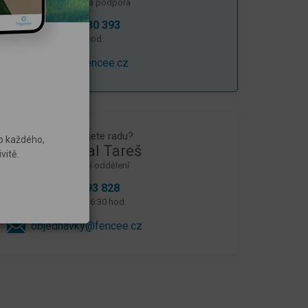
Technická podpora
+420
730 830 393
Po - Pá: 8 - 16 hod.
podpora@fencee.cz
Potřebujete radu?
ro každého,
Michal Tareš
vitě.
Obchodní oddělení
+420
730 893 828
Po - Pá: 8:30 - 16:30 hod.
objednavky@fencee.cz