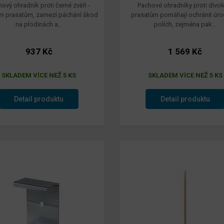
ový ohradník proti černé zvěři -
Pachové ohradníky proti divo
m prasatům, zamezí páchání škod
prasatům pomáhají ochránit úro
na plodinách a…
polích, zejména pak…
937 Kč
1 569 Kč
SKLADEM VÍCE NEŽ 5 KS
SKLADEM VÍCE NEŽ 5 KS
Detail produktu
Detail produktu