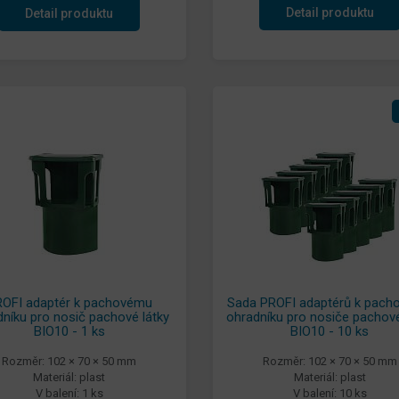
Detail produktu
Detail produktu
OFI adaptér k pachovému
Sada PROFI adaptérů k pac
níku pro nosič pachové látky
ohradníku pro nosiče pachové
BIO10 - 1 ks
BIO10 - 10 ks
Rozměr: 102 × 70 × 50 mm
Rozměr: 102 × 70 × 50 mm
Materiál: plast
Materiál: plast
V balení: 1 ks
V balení: 10 ks