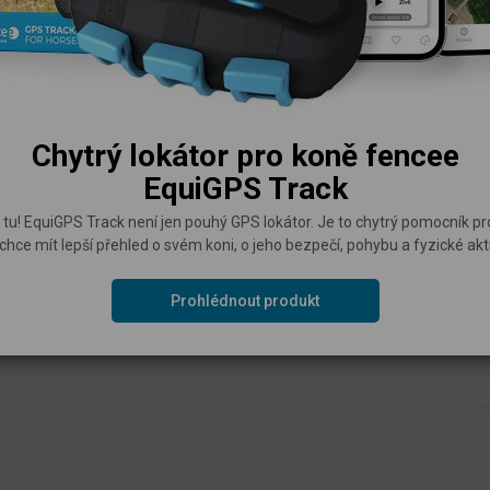
 pomůckou v boji proti africkému moru prasat
nebo
hřiště
.
plikujte zásadně do biodegradabilního nosiče BIO10
Chytrý lokátor pro koně fencee
EquiGPS Track
ijte kompletní
sadu
pachové ohrady
a
elektrického
 tu! EquiGPS Track není jen pouhý GPS lokátor. Je to chytrý pomocník p
prostoru.
chce mít lepší přehled o svém koni, o jeho bezpečí, pohybu a fyzické akti
elektrického ohradníku proti divočákům
.
Prohlédnout produkt