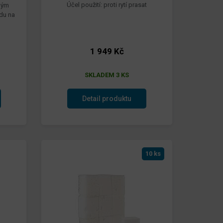
Účel použití: proti rytí prasat
kým
du na
1 949 Kč
SKLADEM 3 KS
Detail produktu
10 ks