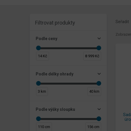
Seřadit
Filtrovat produkty
Zobrazen
Podle ceny
14 Kč
8 999 Kč
Podle délky ohrady
3 km
40 km
Podle výšky sloupku
Sad
úro
110 cm
156 cm