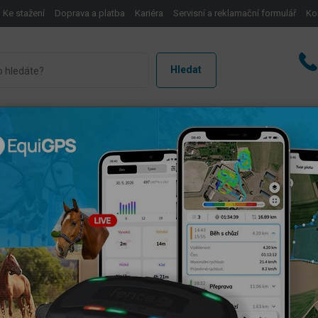
Ke stažení
Doprava a platba
Kariéra
Servisní a reklamační formulář
Ko
Hledat
pájení
Kompletní sady
Příslušenství
EquiGPS
níky proti černé zvěři
oti černé zvěři, na ochranu
ý
na ochranu úrody a plodin jako kukuřice, hrách, obilí
e účinnou metodou
pro zamezení vstupu zvěře na vaše