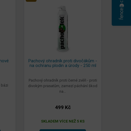
chové
Pachový ohradník proti divočákům -
na ochranu plodin a úrody - 250 ml
Pachový ohradník proti černé zvěři - proti
 bázi
divokým prasatům, zamezí páchání škod
na…
499 Kč
SKLADEM VÍCE NEŽ 5 KS