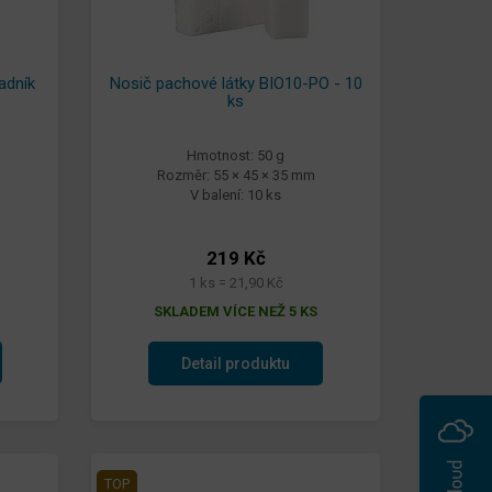
adník
Nosič pachové látky BIO10-PO - 10
ks
Hmotnost: 50 g
Rozměr: 55 × 45 × 35 mm
V balení: 10 ks
219 Kč
1 ks = 21,90 Kč
SKLADEM VÍCE NEŽ 5 KS
Detail produktu
TOP