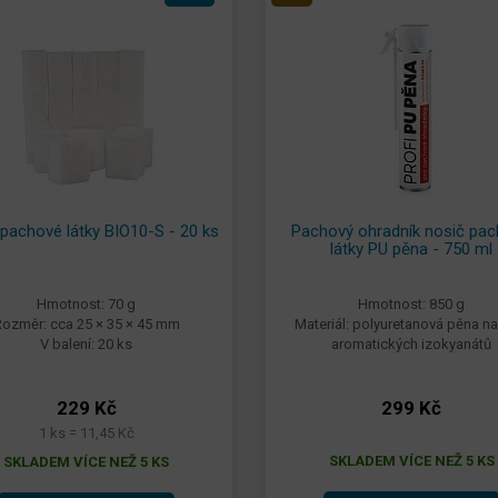
pachové látky BIO10-S - 20 ks
Pachový ohradník nosič pa
látky PU pěna - 750 ml
Hmotnost: 70 g
Hmotnost: 850 g
ozměr: cca 25 × 35 × 45 mm
Materiál: polyuretanová pěna na
V balení: 20 ks
aromatických izokyanátů
229 Kč
299 Kč
1 ks = 11,45 Kč
SKLADEM VÍCE NEŽ 5 KS
SKLADEM VÍCE NEŽ 5 KS