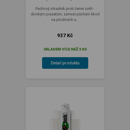
Pachový ohradník proti černé zvěři -
divokým prasatům, zamezí páchání škod
na plodinách a…
937 Kč
SKLADEM VÍCE NEŽ 5 KS
Detail produktu