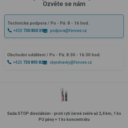
Ozvěte se nám
Technická podpora
/ Po - Pá: 8 - 16 hod.
+420
730 830 393
podpora@fencee.cz
Obchodní oddělení
/ Po - Pá: 8:30 - 16:30 hod.
+420
730 893 828
objednavky@fencee.cz
Sada STOP divočákům - proti rytí černé zvěře až 2,4 km, 1 ks
PU pěny + 1 ks koncentrátu