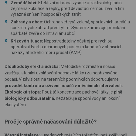
Zemědělství:
Efektivní ochrana vysoce atraktivních plodin,
zejména kukuřice a řepky, před devastací černou zvěří a tím
výrazné snížení hospodářských ztrát.
Zahrady a obce:
Ochrana veřejné zeleně, sportovních areálů a
soukromých zahrad před rytím. Systém zamezuje pronikání
spárkaté zvěře do intravilánu obcí.
Krizové situace:
Nepostradatelný nástroj pro rychlou
operativní tvorbu ochranných pásem a koridorů v ohniscích
nákazy afrického moru prasat (AMP).
Dlouhodobý efekt a údržba:
Metodické rozmístění nosičů
zajišťuje stabilní uvolňování pachové látky i za nepříznivého
počasí. V závislosti na terénních podmínkách doporučujeme
provádět kontrolu a oživení nosičů v měsíčních intervalech.
Ekologická stopa:
Použitá koncentrace pachové látky je
plně
biologicky odbouratelná
, nezatěžuje spodní vody ani okolní
ekosystém.
Proč je správné načasování důležité?
Včasná instalace
v uvedených měsících (předtím, než zvěř v poli