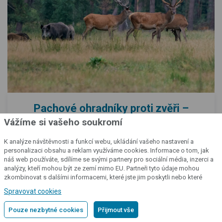
Pachové ohradníky proti zvěři –
efektivní ochrana proti srnkám,
Vážíme si vašeho soukromí
divočákům i kunám
K analýze návštěvnosti a funkcí webu, ukládání vašeho nastavení a
07. 12. 2023
personalizaci obsahu a reklam využíváme cookies. Informace o tom, jak
náš web používáte, sdílíme se svými partnery pro sociální média, inzerci a
Kombinace pachového a elektrického ohradníku
analýzy, kteří mohou být ze zemí mimo EU. Partneři tyto údaje mohou
zkombinovat s dalšími informacemi, které jste jim poskytli nebo které
Potřebujete ochránit svá pole, vinice či kurníky se
získali v důsledku toho, že používáte jejich služby.
Podrobné informace
Spravovat cookies
slepicemi? Vyzkoušejte pachový ohradník proti srnkám,
kunám i divočákům a další zvěři. Představíme vám všechny
Pouze nezbytné cookies
Přijmout vše
jeho klady, vysvětlíme, jak pachový ohradník funguje a