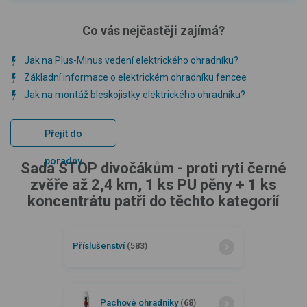
Co vás nejčastěji zajímá?
Jak na Plus-Minus vedení elektrického ohradníku?
Základní informace o elektrickém ohradníku fencee
Jak na montáž bleskojistky elektrického ohradníku?
Přejít do
poradny
Sada STOP divočákům - proti rytí černé
zvěře až 2,4 km, 1 ks PU pěny + 1 ks
koncentrátu patří do těchto kategorií
Příslušenství
(583)
Pachové ohradníky
(68)