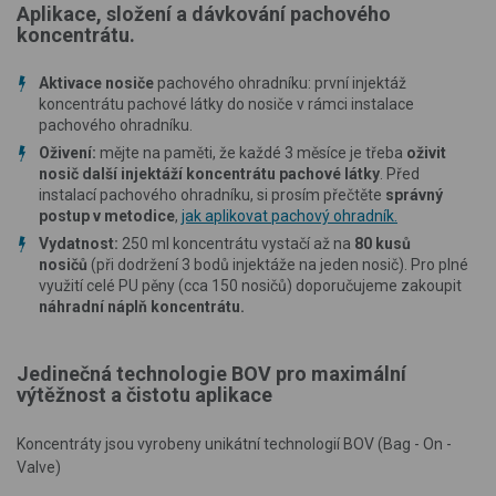
Aplikace, složení a dávkování pachového
koncentrátu.
Aktivace nosiče
pachového ohradníku: první injektáž
koncentrátu pachové látky do nosiče v rámci instalace
pachového ohradníku.
Oživení:
mějte na paměti, že každé 3 měsíce je třeba
oživit
nosič další injektáží koncentrátu pachové látky
. Před
instalací pachového ohradníku, si prosím přečtěte
správný
postup v metodice
,
jak aplikovat pachový ohradník.
Vydatnost:
250 ml koncentrátu vystačí až na
80 kusů
nosičů
(při dodržení 3 bodů injektáže na jeden nosič). Pro plné
využití celé PU pěny (cca 150 nosičů) doporučujeme zakoupit
náhradní náplň koncentrátu.
Jedinečná technologie BOV pro maximální
výtěžnost a čistotu aplikace
Koncentráty jsou vyrobeny unikátní technologií BOV (Bag - On -
Valve)