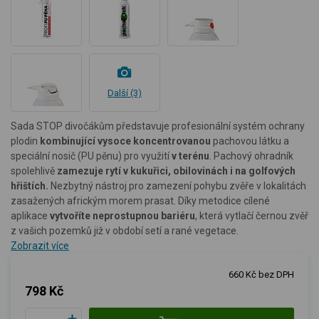
Další (3)
Sada STOP divočákům představuje profesionální systém ochrany
plodin
kombinující vysoce koncentrovanou
pachovou látku a
speciální nosič (PU pěnu) pro využití
v terénu
. Pachový ohradník
spolehlivě
zamezuje rytí v kukuřici, obilovinách i na golfových
hřištích.
Nezbytný nástroj pro zamezení pohybu zvěře v lokalitách
zasažených africkým morem prasat. Díky metodice cílené
aplikace
vytvoříte neprostupnou bariéru
, která vytlačí černou zvěř
z vašich pozemků již v období setí a rané vegetace.
Zobrazit více
660 Kč bez DPH
798 Kč