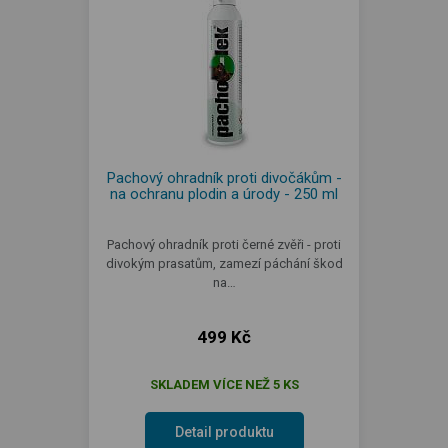
Pachový ohradník proti divočákům -
na ochranu plodin a úrody - 250 ml
Pachový ohradník proti černé zvěři - proti
divokým prasatům, zamezí páchání škod
na…
499 Kč
SKLADEM VÍCE NEŽ 5 KS
Detail produktu