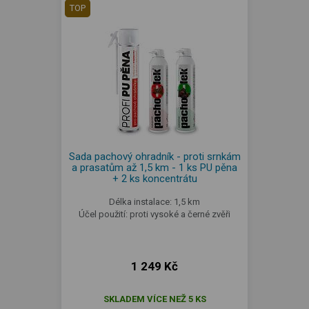
TOP
Sada pachový ohradník - proti srnkám
a prasatům až 1,5 km - 1 ks PU pěna
+ 2 ks koncentrátu
Délka instalace: 1,5 km
Účel použití: proti vysoké a černé zvěři
1 249 Kč
SKLADEM VÍCE NEŽ 5 KS