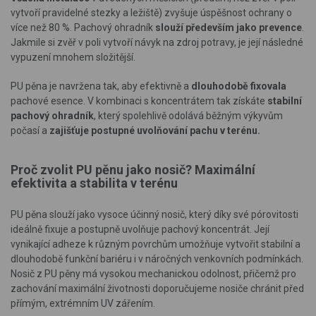
vytvoří pravidelné stezky a ležiště) zvyšuje úspěšnost ochrany o
více než 80 %. Pachový ohradník
slouží především jako prevence
.
Jakmile si zvěř v poli vytvoří návyk na zdroj potravy, je její následné
vypuzení mnohem složitější.
PU pěna je navržena tak, aby efektivně a
dlouhodobě fixovala
pachové esence. V kombinaci s koncentrátem tak získáte
stabilní
pachový ohradník
, který spolehlivě odolává běžným výkyvům
počasí a
zajišťuje postupné uvolňování pachu v terénu.
Proč zvolit PU pěnu jako nosič? Maximální
efektivita a stabilita v terénu
PU pěna slouží jako vysoce účinný nosič, který díky své pórovitosti
ideálně fixuje a postupně uvolňuje pachový koncentrát. Její
vynikající adheze k různým povrchům umožňuje vytvořit stabilní a
dlouhodobě funkční bariéru i v náročných venkovních podmínkách.
Nosič z PU pěny má vysokou mechanickou odolnost, přičemž pro
zachování maximální životnosti doporučujeme nosiče chránit před
přímým, extrémním UV zářením.