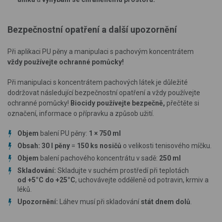
Bezpečnostní opatření a další upozornění
Při aplikaci PU pěny a manipulaci s pachovým koncentrátem
vždy používejte ochranné pomůcky!
Při manipulaci s koncentrátem pachových látek je důležité
dodržovat následující bezpečnostní opatření a vždy používejte
ochranné pomůcky!
Biocidy používejte bezpečně,
přečtěte si
označení, informace o přípravku a způsob užití.
Objem
balení PU pěny:
1
×
750 ml
Obsah: 30 l pěny
=
150 ks nosičů
o velikosti tenisového míčku.
Objem
balení pachového koncentrátu v sadě:
250 ml
Skladování:
Skladujte v suchém prostředí při teplotách
od +5°C do +25°C
, uchovávejte odděleně od potravin, krmiv a
léků.
Upozornění:
Láhev musí při skladování
stát dnem dolů
.