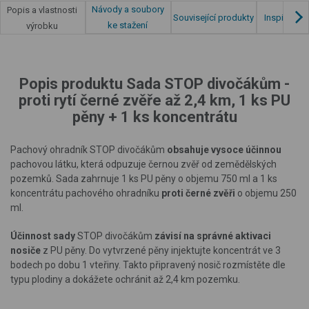
Návody a soubory
Popis a vlastnosti
Související produkty
Inspirace z
ke stažení
výrobku
Popis produktu Sada STOP divočákům -
proti rytí černé zvěře až 2,4 km, 1 ks PU
pěny + 1 ks koncentrátu
Pachový ohradník STOP divočákům
obsahuje vysoce účinnou
pachovou látku, která odpuzuje černou zvěř od zemědělských
pozemků. Sada zahrnuje 1 ks PU pěny o objemu 750 ml a 1 ks
koncentrátu pachového ohradníku
proti černé zvěři
o objemu 250
ml.
Účinnost sady
STOP divočákům
závisí na správné aktivaci
nosiče
z PU pěny. Do vytvrzené pěny injektujte koncentrát ve 3
bodech po dobu 1 vteřiny. Takto připravený nosič rozmístěte dle
typu plodiny a dokážete ochránit až 2,4 km pozemku.