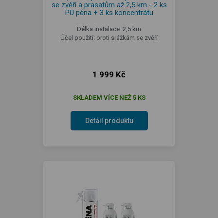
se zvěří a prasatům až 2,5 km - 2 ks
PU pěna + 3 ks koncentrátu
Délka instalace: 2,5 km
Účel použití: proti srážkám se zvěří
1 999 Kč
SKLADEM VÍCE NEŽ 5 KS
Detail produktu