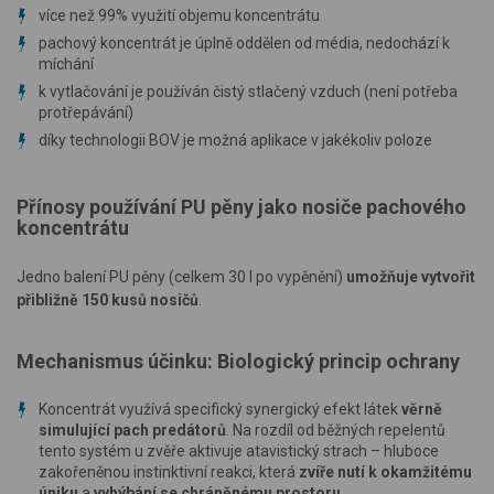
více než 99% využití objemu koncentrátu
pachový koncentrát je úplně oddělen od média, nedochází k
míchání
k vytlačování je používán čistý stlačený vzduch (není potřeba
protřepávání)
díky technologii BOV je možná aplikace v jakékoliv poloze
Přínosy používání PU pěny jako nosiče pachového
koncentrátu
Jedno balení PU pěny (celkem 30 l po vypěnění)
umožňuje vytvořit
přibližně 150 kusů nosičů
.
Mechanismus účinku: Biologický princip ochrany
Koncentrát využívá specifický synergický efekt látek
věrně
simulující pach predátorů
. Na rozdíl od běžných repelentů
tento systém u zvěře aktivuje atavistický strach – hluboce
zakořeněnou instinktivní reakci, která
zvíře nutí k okamžitému
úniku
a
vyhýbání se chráněnému prostoru.