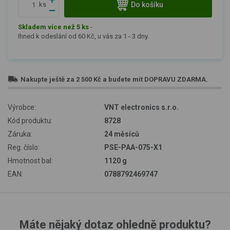
Do košíku
ks
Skladem více než 5 ks
-
Ihned k odeslání od 60 Kč, u vás za 1 - 3 dny.
Nakupte ještě za
2 500 Kč
a budete mít
DOPRAVU ZDARMA
.
Výrobce:
VNT electronics s.r.o.
Kód produktu:
8728
Záruka:
24 měsíců
Reg. číslo:
PSE-PAA-075-X1
Hmotnost bal:
1120 g
EAN:
0788792469747
Máte nějaký dotaz ohledně produktu?