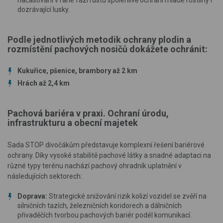
načasování v rané fázi růstu spolehlivě ochrání mladé rostliny i
dozrávající lusky.
Podle jednotlivých metodik ochrany plodin a
rozmístění pachových nosičů dokážete ochránit:
Kukuřice, pšenice, brambory až 2 km
Hrách až 2,4 km
Pachová bariéra v praxi. Ochraní úrodu,
infrastrukturu a obecní majetek
Sada STOP divočákům představuje komplexní řešení bariérové
ochrany. Díky vysoké stabilitě pachové látky a snadné adaptaci na
různé typy terénu nachází pachový ohradník uplatnění v
následujících sektorech:
Doprava:
Strategické snižování rizik kolizí vozidel se zvěří na
silničních tazích, železničních koridorech a dálničních
přivaděčích tvorbou pachových bariér podél komunikací.