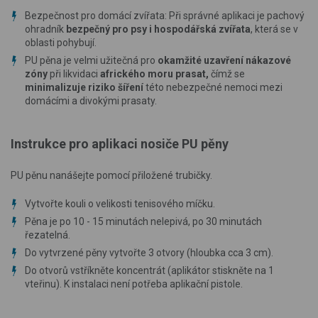
Bezpečnost pro domácí zvířata: Při správné aplikaci je pachový
ohradník
bezpečný pro psy i hospodářská zvířata
, která se v
oblasti pohybují.
PU pěna je velmi užitečná pro
okamžité uzavření nákazové
zóny
při likvidaci
afrického moru prasat,
čímž se
minimalizuje riziko šíření
této nebezpečné nemoci mezi
domácími a divokými prasaty.
Instrukce pro aplikaci nosiče PU pěny
PU pěnu nanášejte pomocí přiložené trubičky.
Vytvořte kouli o velikosti tenisového míčku.
Pěna je po 10 - 15 minutách nelepivá, po 30 minutách
řezatelná.
Do vytvrzené pěny vytvořte 3 otvory (hloubka cca 3 cm).
Do otvorů vstříkněte koncentrát (aplikátor stiskněte na 1
vteřinu). K instalaci není potřeba aplikační pistole.