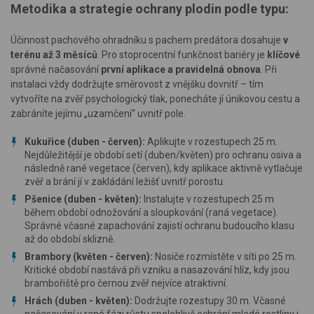
Metodika a strategie ochrany plodin podle typu:
Účinnost pachového ohradníku s pachem predátora dosahuje
v
terénu až 3 měsíců
. Pro stoprocentní funkčnost bariéry je
klíčové
správné načasování
první aplikace a pravidelná obnova
. Při
instalaci vždy dodržujte směrovost z vnějšku dovnitř – tím
vytvoříte na zvěř psychologický tlak, ponecháte jí únikovou cestu a
zabráníte jejímu „uzamčení“ uvnitř pole.
Kukuřice (duben - červen):
Aplikujte v rozestupech 25 m.
Nejdůležitější je období setí (duben/květen) pro ochranu osiva a
následně rané vegetace (červen), kdy aplikace aktivně vytlačuje
zvěř a brání jí v zakládání ležišť uvnitř porostu.
Pšenice (duben - květen):
Instalujte v rozestupech 25 m
během období odnožování a sloupkování (raná vegetace).
Správné včasné zapachování zajistí ochranu budoucího klasu
až do období sklizně.
Brambory (květen - červen):
Nosiče rozmístěte v síti po 25 m.
Kritické období nastává při vzniku a nasazování hlíz, kdy jsou
brambořiště pro černou zvěř nejvíce atraktivní.
Hrách (duben - květen):
Dodržujte rozestupy 30 m. Včasné