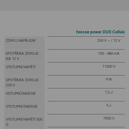
fencee power DUO Cellular
ZDROJ NAPÁJENÍ
230 V ~ / 12 V
SPOTŘEBA ZDROJE
100 - 480 mA
NA 12 V
11000 V
VÝSTUPNÍ NAPĚTÍ
9 W
SPOTŘEBA ZDROJE
230 V
7,5 J
VSTUPNÍ ENERGIE
5 J
VÝSTUPNÍ ENERGIE
7000 V
VÝSTUPNÍ NAPĚTÍ 500
Ω