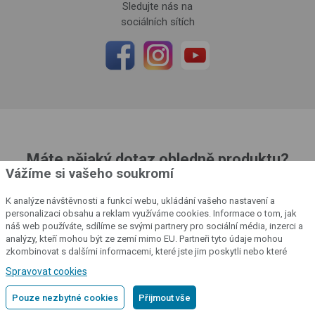
Sledujte nás na
sociálních sítích
Máte nějaký dotaz ohledně produktu?
Vážíme si vašeho soukromí
Ozvěte se nám
K analýze návštěvnosti a funkcí webu, ukládání vašeho nastavení a
personalizaci obsahu a reklam využíváme cookies. Informace o tom, jak
Technická podpora
/
Po - Pá: 8 - 16 hod.
náš web používáte, sdílíme se svými partnery pro sociální média, inzerci a
analýzy, kteří mohou být ze zemí mimo EU. Partneři tyto údaje mohou
Milan Vacek
zkombinovat s dalšími informacemi, které jste jim poskytli nebo které
získali v důsledku toho, že používáte jejich služby.
Podrobné informace
Spravovat cookies
+420
730 830 393
podpora@fencee.cz
Pouze nezbytné cookies
Přijmout vše