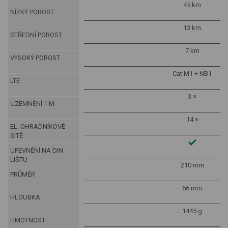
45 km
NÍZKÝ POROST
13 km
STŘEDNÍ POROST
7 km
VYSOKÝ POROST
Cat M1 + NB1
LTE
3 ×
UZEMNĚNÍ 1 M
14 ×
EL. OHRADNÍKOVÉ
SÍTĚ
UPEVNĚNÍ NA DIN
LIŠTU
210 mm
PRŮMĚR
66 mm
HLOUBKA
1445 g
HMOTNOST