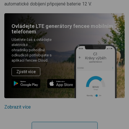
automatické dobíjení připojené baterie 12 V.
Ovládejte LTE generátory fencee mobilním
telefonem
Ušetřete čas a ovládejte
elektrické
ohradníky pohodlně
odkudkoli potřebujete s
aplikací fencee Cloud.
Zjistit více
Nyní na
Stáhnout v
Zobrazit více