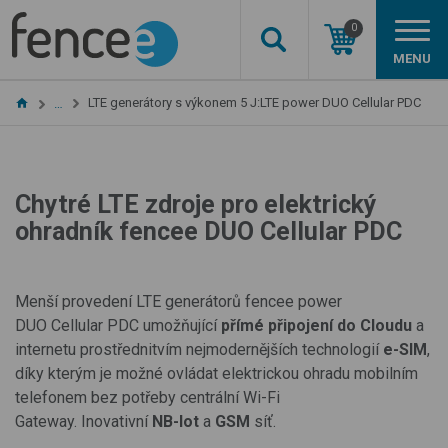
0
MENU
LTE generátory s výkonem 5 J:LTE power DUO Cellular PDC
…
Chytré LTE zdroje pro elektrický
ohradník fencee DUO Cellular PDC
Menší provedení LTE generátorů fencee power
DUO Cellular PDC umožňující
přímé připojení do Cloudu
a
internetu prostřednitvím nejmodernějších technologií
e-SIM
,
díky kterým je možné ovládat elektrickou ohradu mobilním
telefonem bez potřeby centrální Wi-Fi
Gateway.
Inovativní
NB-Iot
a
GSM
síť.