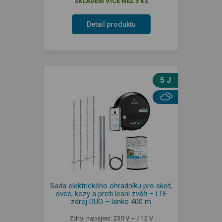
SKLADEM VÍCE NEŽ 5 KS
Detail produktu
5 J
Sada elektrického ohradníku pro skot,
ovce, kozy a proti lesní zvěři – LTE
zdroj DUO – lanko 400 m
Zdroj napájení: 230 V ~ / 12 V