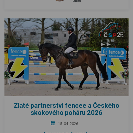
Šiller
Zlaté partnerství fencee a Českého
skokového poháru 2026
15. 04. 2026