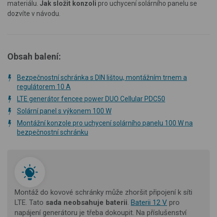
materiálu.
Jak složit konzoli
pro uchycení solárního panelu se
dozvíte v návodu.
Obsah balení:
Bezpečnostní schránka s DIN lištou, montážním trnem a
regulátorem 10 A
LTE generátor fencee power DUO Cellular PDC50
Solární panel s výkonem 100 W
Montážní konzole pro uchycení solárního panelu 100 W na
bezpečnostní schránku
Montáž do kovové schránky může zhoršit připojení k síti
LTE. Tato
s
ada neobsahuje baterii
.
Baterii 12 V
pro
napájení generátoru je třeba dokoupit.
Na příslušenství