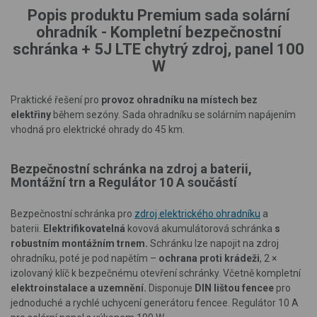
Popis produktu Premium sada solární
ohradník - Kompletní bezpečnostní
schránka + 5J LTE chytrý zdroj, panel 100
W
Praktické řešení pro
provoz ohradníku na místech bez
elektřiny
během sezóny. Sada ohradníku se solárním napájením
vhodná pro elektrické ohrady do 45 km.
Bezpečnostní schránka na zdroj a baterii,
Montážní trn a Regulátor 10 A součástí
Bezpečnostní schránka pro
zdroj elektrického ohradníku
a
baterii.
Elektrifikovatelná
kovová akumulátorová schránka
s
robustním montážním trnem.
Schránku lze napojit na zdroj
ohradníku, poté je pod napětím –
ochrana proti krádeži
, 2 ×
izolovaný klíč k bezpečnému otevření schránky. Včetně kompletní
elektroinstalace a uzemnění.
Disponuje
DIN lištou fencee
pro
jednoduché a rychlé uchycení generátoru fencee. Regulátor 10 A