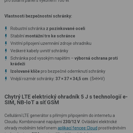
pro solární panel s výkonem 100 W.
Vlastnosti bezpečnostní schránky:
Robustní schránka
z pozinkované oceli
Stabilní
montážní trn ke schránce
Vnitřní připojení uzemnění zdroje ohradníku
Veškeré kabely uvnitř schránky
Schránka pod vysokým napětím –
výborná ochrana proti
krádeži
Izolované klíče
pro bezpečné odemknutí schránky
Vnější rozměr schránky:
37 × 37 × 34,5 cm
(Š
×
H
×
V)
Chytrý LTE elektrický ohradník 5 J s technologií e-
SIM, NB-loT a síť GSM
Cellulární LTE generátor s přímým připojením do internetu a
Cloudu. Kombinované napájení
230/12 V
. Ovládání elektrické
ohrady mobilním telefonem
aplikací fencee Cloud
prostřednitvím