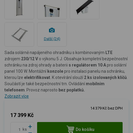
Další (24)
Sada solárně napájeného ohradníku s kombinovaným
LTE
zdrojem
230/12 V
o výkonu 5 J. Obsahuje kompletní bezpečnostní
schránku na zdroj ohrady a baterii
s regulátorem 10 A
pro solární
panel 100 W. Montážní
konzole
pro instalaci panelu na schránku,
kterou lze
elektrifikovat
. K otevírání slouží
2 ks izolovaných klíčů
.
Součástí je také
bezpečnostní trn. Ovládání
mobilním
telefonem
. Provoz naprosto
bez poplatků.
Zobrazit více
14 379 Kč bez DPH
17 399 Kč
Do košíku
ks