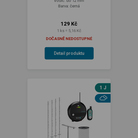
Vodič: do 12 mm
Barva: černá
129 Kč
1 ks = 5,16 Kč
DOČASNĚ NEDOSTUPNÉ
Detail produktu
1 J