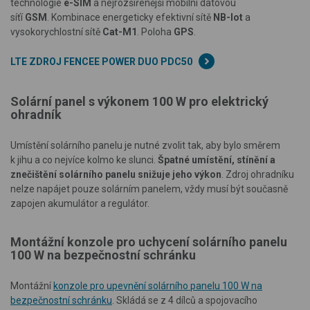
technologie
e-SIM
a nejrozšířenější mobilní datovou
síťí
GSM
.
Kombinace e
nergeticky efektivní sítě
NB-Iot
a
vysokorychlostní sítě
Cat-M1
. Poloha
GPS
.
LTE ZDROJ FENCEE POWER DUO PDC50
Solární panel s výkonem 100 W pro elektrický
ohradník
Umístění solárního panelu je nutné zvolit tak, aby bylo směrem
k jihu a co nejvíce kolmo ke slunci.
Špatné umístění, stínění a
znečištění solárního panelu snižuje jeho výkon
. Zdroj ohradníku
nelze napájet pouze solárním panelem, vždy musí být současně
zapojen akumulátor a regulátor.
Montážní konzole pro uchycení solárního panelu
100 W na bezpečnostní schránku
Montážní
konzole pro upevnění solárního panelu 100 W na
bezpečnostní schránku
. Skládá se z 4 dílců a spojovacího