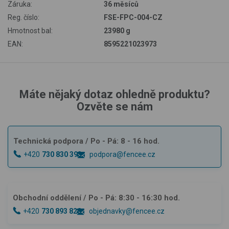
Záruka:
36 měsíců
Reg. číslo:
FSE-FPC-004-CZ
Hmotnost bal:
23980 g
EAN:
8595221023973
Máte nějaký dotaz ohledně produktu?
Ozvěte se nám
Technická podpora
/ Po - Pá: 8 - 16 hod.
+420
730 830 393
podpora@fencee.cz
Obchodní oddělení
/ Po - Pá: 8:30 - 16:30 hod.
+420
730 893 828
objednavky@fencee.cz