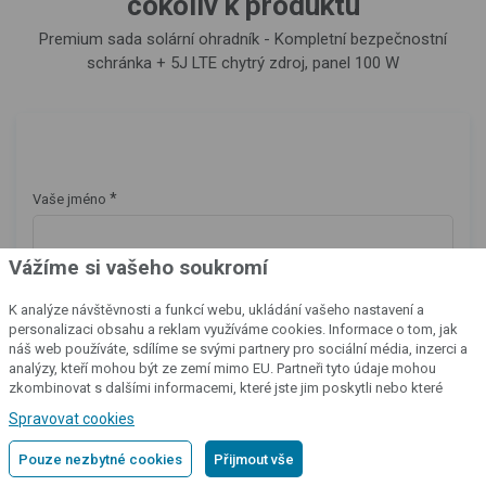
cokoliv k produktu
Premium sada solární ohradník - Kompletní bezpečnostní
schránka + 5J LTE chytrý zdroj, panel 100 W
*
Vaše jméno
Vážíme si vašeho soukromí
*
E-mail
K analýze návštěvnosti a funkcí webu, ukládání vašeho nastavení a
personalizaci obsahu a reklam využíváme cookies. Informace o tom, jak
náš web používáte, sdílíme se svými partnery pro sociální média, inzerci a
analýzy, kteří mohou být ze zemí mimo EU. Partneři tyto údaje mohou
Telefon
zkombinovat s dalšími informacemi, které jste jim poskytli nebo které
získali v důsledku toho, že používáte jejich služby.
Podrobné informace
Spravovat cookies
Pouze nezbytné cookies
Přijmout vše
*
Zpráva