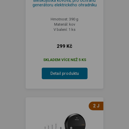
Bleskojistka kovová, pro ochranu
generátoru elektrického ohradníku
Hmotnost: 390 g
Materiál: kov
V balení: 1 ks
299 Kč
SKLADEM VÍCE NEŽ 5 KS
Detail produktu
2 J