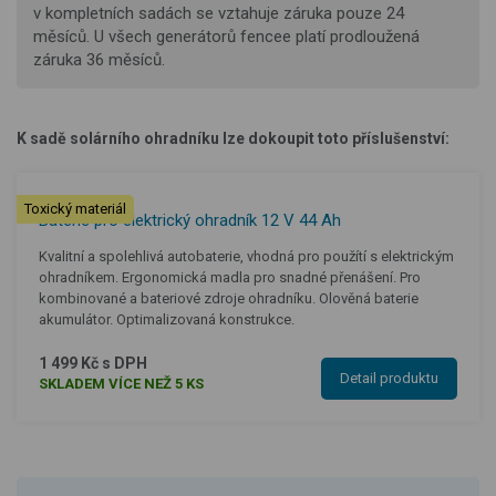
v kompletních sadách se vztahuje záruka pouze 24
měsíců. U všech generátorů fencee platí prodloužená
záruka 36 měsíců.
K sadě solárního ohradníku lze dokoupit toto příslušenství:
Toxický materiál
Baterie pro elektrický ohradník 12 V 44 Ah
Kvalitní a spolehlivá autobaterie, vhodná pro použítí s elektrickým
ohradníkem. Ergonomická madla pro snadné přenášení. Pro
kombinované a bateriové zdroje ohradníku. Olověná baterie
akumulátor. Optimalizovaná konstrukce.
1 499 Kč s DPH
Detail produktu
SKLADEM VÍCE NEŽ 5 KS