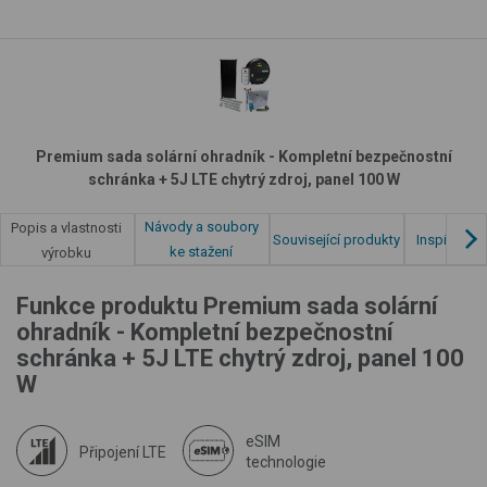
Premium sada solární ohradník - Kompletní bezpečnostní
schránka + 5J LTE chytrý zdroj, panel 100 W
Návody a soubory
Popis a vlastnosti
Související produkty
Inspirace z
ke stažení
výrobku
Funkce produktu Premium sada solární
ohradník - Kompletní bezpečnostní
schránka + 5J LTE chytrý zdroj, panel 100
W
eSIM
Připojení LTE
technologie