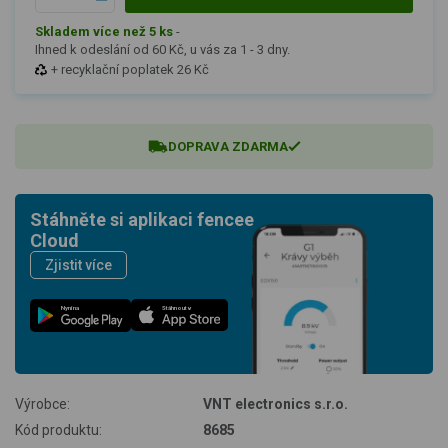
Skladem více než 5 ks
-
Ihned k odeslání od 60 Kč, u vás za 1 - 3 dny.
+ recyklační poplatek 26 Kč
DOPRAVA ZDARMA
Stáhněte si aplikaci fencee
Cloud
Zjistit více
Nyní na
Stáhnout v
Výrobce:
VNT electronics s.r.o.
Kód produktu:
8685