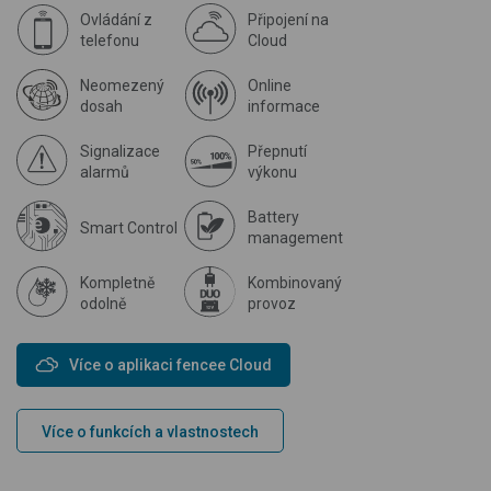
Ovládání z
Připojení na
telefonu
Cloud
Neomezený
Online
dosah
informace
Signalizace
Přepnutí
alarmů
výkonu
Battery
Smart Control
management
Kompletně
Kombinovaný
odolně
provoz
Více o aplikaci fencee Cloud
Více o funkcích a vlastnostech