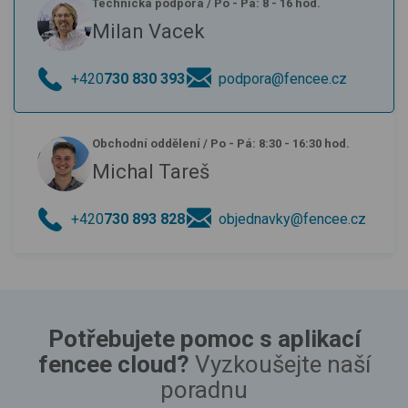
Technická podpora
/
Po - Pá: 8 - 16 hod.
Milan Vacek
+420
730 830 393
podpora@fencee.cz
Obchodní oddělení
/
Po - Pá: 8:30 - 16:30 hod.
Michal Tareš
+420
730 893 828
objednavky@fencee.cz
Potřebujete pomoc s aplikací
fencee cloud?
Vyzkoušejte naší
poradnu