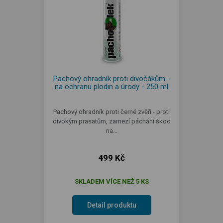
Pachový ohradník proti divočákům -
na ochranu plodin a úrody - 250 ml
Pachový ohradník proti černé zvěři - proti
divokým prasatům, zamezí páchání škod
na…
499 Kč
SKLADEM VÍCE NEŽ 5 KS
Detail produktu