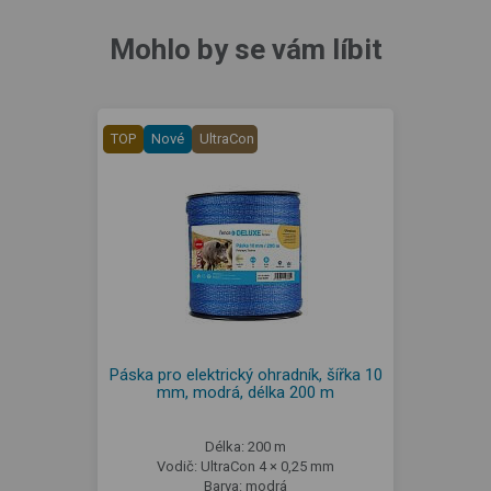
Mohlo by se vám líbit
TOP
Nové
UltraCon
Páska pro elektrický ohradník, šířka 10
mm, modrá, délka 200 m
Délka: 200 m
Vodič: UltraCon 4 × 0,25 mm
Barva: modrá