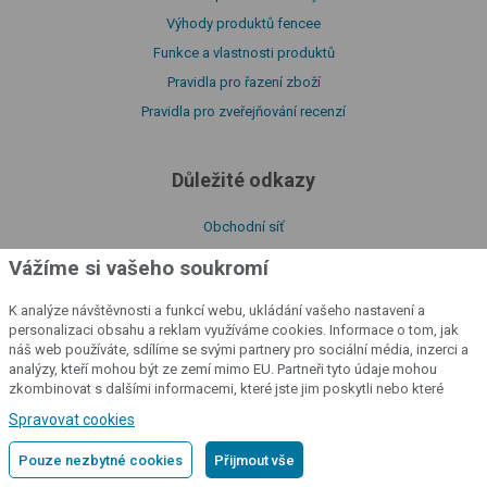
Výhody produktů fencee
Funkce a vlastnosti produktů
Pravidla pro řazení zboží
Pravidla pro zveřejňování recenzí
Důležité odkazy
Obchodní síť
Naše certifikáty
Vážíme si vašeho soukromí
Ke stažení
K analýze návštěvnosti a funkcí webu, ukládání vašeho nastavení a
Návody
personalizaci obsahu a reklam využíváme cookies. Informace o tom, jak
O naší firmě
náš web používáte, sdílíme se svými partnery pro sociální média, inzerci a
analýzy, kteří mohou být ze zemí mimo EU. Partneři tyto údaje mohou
Prohlášení o shodě
zkombinovat s dalšími informacemi, které jste jim poskytli nebo které
Katalog produktů
získali v důsledku toho, že používáte jejich služby.
Podrobné informace
Spravovat cookies
Zásady zpracování souborů cookies
Pouze nezbytné cookies
Přijmout vše
Zásady zpracování osobních údajů