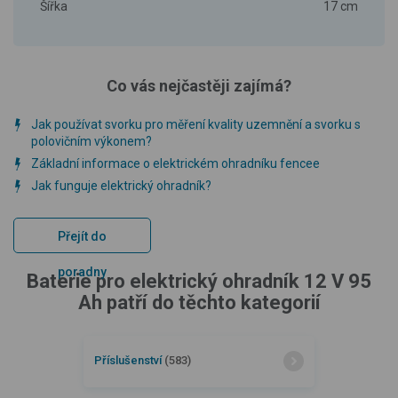
Šířka
17 cm
Co vás nejčastěji zajímá?
Jak používat svorku pro měření kvality uzemnění a svorku s
polovičním výkonem?
Základní informace o elektrickém ohradníku fencee
Jak funguje elektrický ohradník?
Přejít do
poradny
Baterie pro elektrický ohradník 12 V 95
Ah patří do těchto kategorií
Příslušenství
(583)