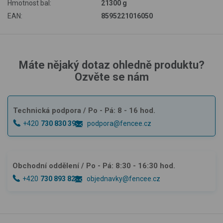
Hmotnost bal:
21300 g
EAN:
8595221016050
Máte nějaký dotaz ohledně produktu?
Ozvěte se nám
Technická podpora
/ Po - Pá: 8 - 16 hod.
+420
730 830 393
podpora@fencee.cz
Obchodní oddělení
/ Po - Pá: 8:30 - 16:30 hod.
+420
730 893 828
objednavky@fencee.cz