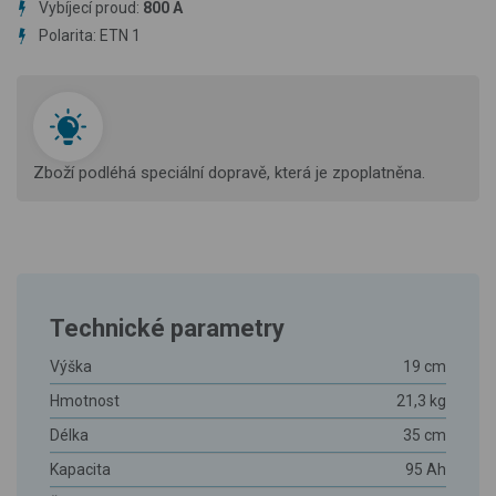
Vybíjecí proud:
800 A
Polarita: ETN 1
Zboží podléhá speciální dopravě, která je zpoplatněna.
Technické parametry
Výška
19 cm
Hmotnost
21,3 kg
Délka
35 cm
Kapacita
95 Ah