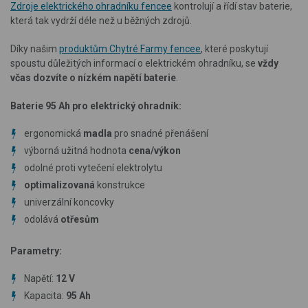
Zdroje elektrického ohradníku fencee
kontrolují a řídí stav baterie,
která tak vydrží déle než u běžných zdrojů.
Díky našim
produktům Chytré Farmy fencee
, které poskytují
spoustu důležitých informací o elektrickém ohradníku, se
vždy
včas dozvíte o nízkém napětí baterie
.
Baterie 95 Ah pro elektrický ohradník:
ergonomická
madla
pro snadné přenášení
výborná užitná hodnota
cena/výkon
odolné proti vytečení elektrolytu
optimalizovaná
konstrukce
univerzální koncovky
odolává
otřesům
Parametry:
Napětí:
12 V
Kapacita:
95 Ah