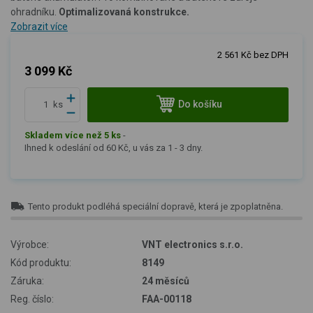
ohradníku.
Optimalizovaná konstrukce.
Zobrazit více
2 561 Kč bez DPH
3 099 Kč
Do košíku
ks
Skladem více než 5 ks
-
Ihned k odeslání od 60 Kč, u vás za 1 - 3 dny.
Tento produkt podléhá speciální dopravě, která je zpoplatněna.
Výrobce:
VNT electronics s.r.o.
Kód produktu:
8149
Záruka:
24 měsíců
Reg. číslo:
FAA-00118