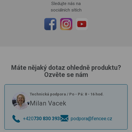
Sledujte nás na
sociálních sítích
Máte nějaký dotaz ohledně produktu?
Ozvěte se nám
Technická podpora
/
Po - Pá: 8 - 16 hod.
Milan Vacek
+420
730 830 393
podpora@fencee.cz