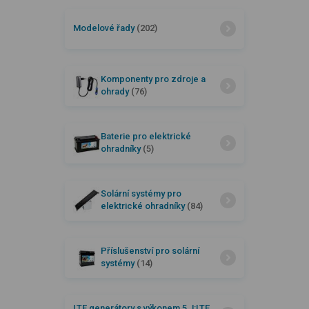
Modelové řady
(202)
Komponenty pro zdroje a
ohrady
(76)
Baterie pro elektrické
ohradníky
(5)
Solární systémy pro
elektrické ohradníky
(84)
Příslušenství pro solární
systémy
(14)
LTE generátory s výkonem 5 J:LTE