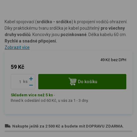
Kabel spojovací (
srdíčko - srdíčko
) k propojení vodičů ohrazení.
Díky praktickému tvaru srdíčka je kabel použitelný
pro všechny
druhy vodičů
. Koncovky jsou
pozinkované
. Délka kabelu 60 cm.
Rychlé a snadné připojení.
Zobrazit více
49 Kč bez DPH
59 Kč
Do košíku
ks
Skladem více než 5 ks
-
Ihned k odeslání od 60 Kč, u vás za 1 - 3 dny.
Nakupte ještě za
2 500 Kč
a budete mít
DOPRAVU ZDARMA
.