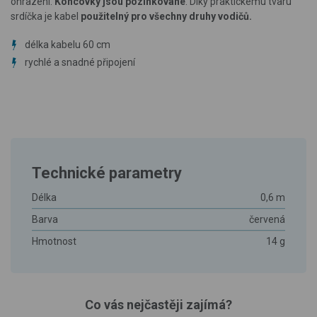
ohrazení.
Koncovky jsou pozinkované
. Díky praktickému tvaru
srdíčka je kabel
použitelný pro všechny druhy vodičů.
délka kabelu 60 cm
rychlé a snadné připojení
Technické parametry
Délka
0,6 m
Barva
červená
Hmotnost
14 g
Co vás nejčastěji zajímá?