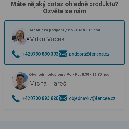
Máte nějaký dotaz ohledně produktu?
Ozvěte se nám
Technická podpora
/
Po - Pá: 8 - 16 hod.
Milan Vacek
+420
730 830 393
podpora@fencee.cz
Obchodní oddělení
/
Po - Pá: 8:30 - 16:30 hod.
Michal Tareš
+420
730 893 828
objednavky@fencee.cz