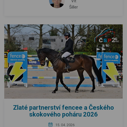
Vít
Šiller
Zlaté partnerství fencee a Českého
skokového poháru 2026
15. 04. 2026