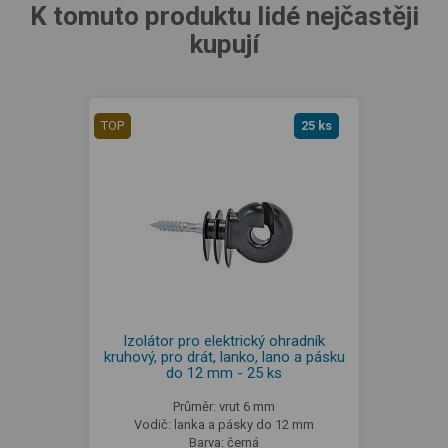
K tomuto produktu lidé nejčastěji
kupují
TOP
25 ks
Izolátor pro elektrický ohradník
kruhový, pro drát, lanko, lano a pásku
do 12 mm - 25 ks
Průměr: vrut 6 mm
Vodič: lanka a pásky do 12 mm
Barva: černá