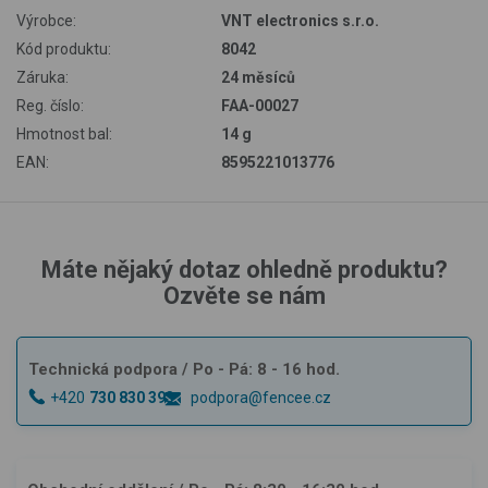
Výrobce:
VNT electronics s.r.o.
Kód produktu:
8042
Záruka:
24 měsíců
Reg. číslo:
FAA-00027
Hmotnost bal:
14 g
EAN:
8595221013776
Máte nějaký dotaz ohledně produktu?
Ozvěte se nám
Technická podpora
/ Po - Pá: 8 - 16 hod.
+420
730 830 393
podpora@fencee.cz