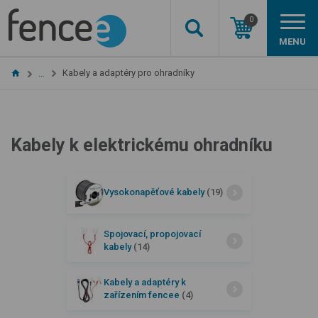
0
MENU
Kabely a adaptéry pro ohradníky
…
Kabely k elektrickému ohradníku
Vysokonapěťové kabely
(19)
Spojovací, propojovací
kabely
(14)
Kabely a adaptéry k
zařízením fencee
(4)