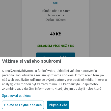
cm
Průměr: očko 8,5 mm
Barva: černá
Délka: 100 cm
49 Kč
SKLADEM VÍCE NEŽ 5 KS
Detail produktu
Vážíme si vašeho soukromí
K analýze návštěvnosti a funkcí webu, ukládání vašeho nastavení a
personalizaci obsahu a reklam využíváme cookies. Informace o tom, jak
náš web používáte, sdílíme se svými partnery pro sociální média, inzerci a
analýzy, kteří mohou být ze zemí mimo EU. Partneři tyto údaje mohou
zkombinovat s dalšími informacemi, které jste jim poskytli nebo které
získali v důsledku toho, že používáte jejich služby.
Podrobné informace
Spravovat cookies
Pouze nezbytné cookies
Přijmout vše