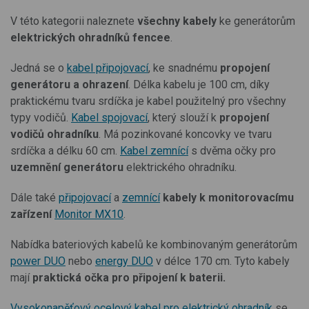
V této kategorii naleznete
všechny kabely
ke generátorům
elektrických ohradníků fencee
.
Jedná se o
kabel připojovací
, ke snadnému
propojení
generátoru a ohrazení
. Délka kabelu je 100 cm, díky
praktickému tvaru srdíčka je kabel použitelný pro všechny
typy vodičů.
Kabel spojovací
, který slouží k
propojení
vodičů ohradníku
. Má pozinkované koncovky ve tvaru
srdíčka a délku 60 cm.
Kabel zemnící
s dvěma očky pro
uzemnění generátoru
elektrického ohradníku.
Dále také
připojovací
a
zemnící
kabely k monitorovacímu
zařízení
Monitor MX10
.
Nabídka bateriových kabelů ke kombinovaným generátorům
power DUO
nebo
energy DUO
v délce 170 cm. Tyto kabely
mají
praktická očka pro připojení k baterii.
Vysokonapěťový ocelový kabel pro elektrický ohradník
se