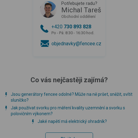
Potřebujete radu?
Michal Tareš
Obchodní oddělení
+420
730 893 828
Po - Pá: 8:30 - 16:30 hod.
objednavky@fencee.cz
Co vás nejčastěji zajímá?
Jsou generátory fencee odolné? Může na ně pršet, sněžit, svítit
sluníčko?
Jak používat svorku pro měření kvality uzemnění a svorku s
polovičním výkonem?
Jaké napětí má elektrický ohradník?