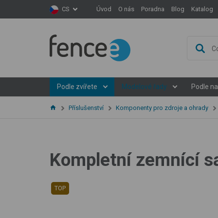
Úvod
O nás
Poradna
Blog
Katalog
CS
Podle zvířete
Modelové řady
Podle na
Příslušenství
Komponenty pro zdroje a ohrady
Kompletní zemnící sa
TOP