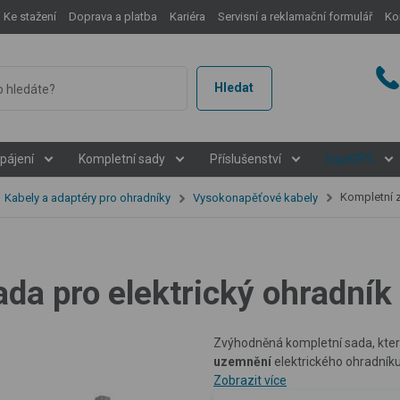
Ke stažení
Doprava a platba
Kariéra
Servisní a reklamační formulář
Ko
Hledat
pájení
Kompletní sady
Příslušenství
EquiGPS
Kompletní z
Kabely a adaptéry pro ohradníky
Vysokonapěťové kabely
da pro elektrický ohradník 
Zvýhodněná kompletní sada, kt
uzemnění
elektrického ohradník
Zobrazit více