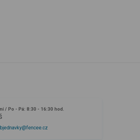
ní
/ Po - Pá: 8:30 - 16:30 hod.
š
bjednavky@fencee.cz