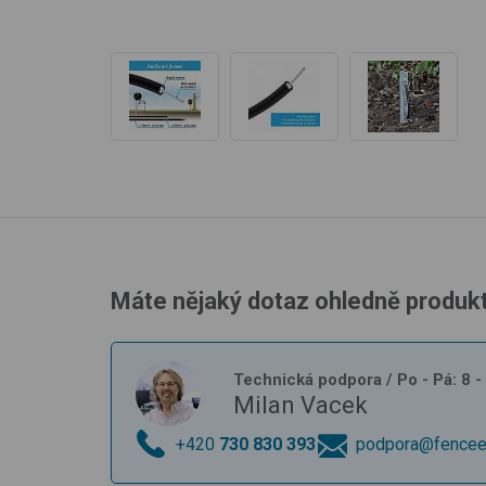
Máte nějaký dotaz ohledně produk
Technická podpora
/ Po - Pá: 8 
Milan Vacek
+420
730 830 393
podpora@fencee