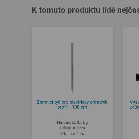
K tomuto produktu lidé nejčas
Zemnicí tyč pro elektrický ohradník,
Vyso
profil - 100 cm
prů
Hmotnost: 3,5 kg
Délka: 100 cm
V balení: 1 ks