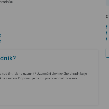
ohradníku
C
m
m
adník?
avu nad tím, jak ho uzemnit? Uzemnění elektrického ohradníku je
unkce zařízení. Doporučujeme mu proto věnovat zvýšenou