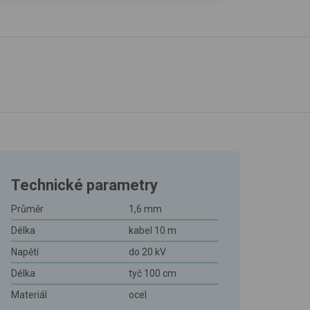
Technické parametry
Průměr
1,6 mm
Délka
kabel 10 m
Napětí
do 20 kV
Délka
tyč 100 cm
Materiál
ocel