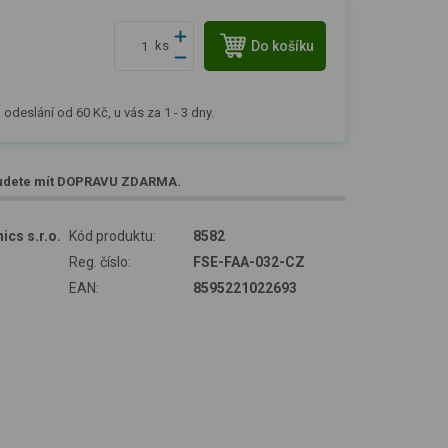
Do košíku
ks
 odeslání od 60 Kč, u vás za 1 - 3 dny.
udete mít
DOPRAVU ZDARMA
.
ics s.r.o.
Kód produktu:
8582
Reg. číslo:
FSE-FAA-032-CZ
EAN:
8595221022693