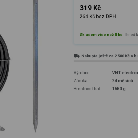
319 Kč
264 Kč bez DPH
Skladem více než 5 ks
-
Ihned k
Nakupte ještě za
2 500 Kč
a b
Výrobce:
VNT electron
Záruka:
24 měsíců
Hmotnost bal:
1650 g