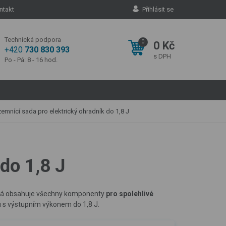
ntakt
Přihlásit se
Technická podpora
0
0 Kč
+420
730 830 393
s DPH
Po - Pá: 8 - 16 hod.
emnící sada pro elektrický ohradník do 1,8 J
do 1,8 J
erá obsahuje všechny komponenty
pro spolehlivé
u s výstupním výkonem do 1,8 J.