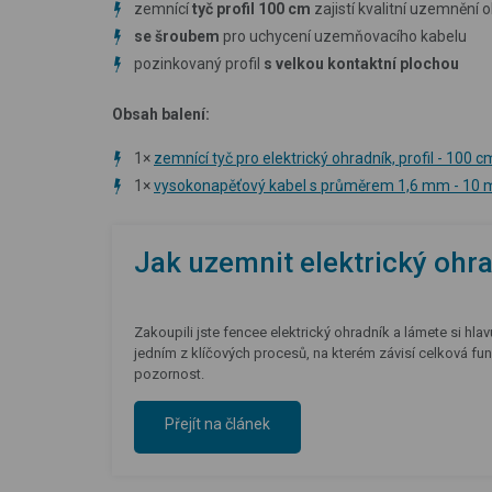
zemnící
tyč profil 100 cm
zajistí kvalitní uzemnění 
se šroubem
pro uchycení uzemňovacího kabelu
pozinkovaný profil
s velkou kontaktní plochou
Obsah balení:
1×
zemnící tyč pro elektrický ohradník, profil - 100 c
1×
vysokonapěťový kabel s průměrem 1,6 mm - 10 
Jak uzemnit elektrický ohr
Zakoupili jste fencee elektrický ohradník a lámete si hl
jedním z klíčových procesů, na kterém závisí celková f
pozornost.
Přejít na článek