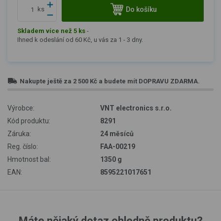
Do košíku
ks
Skladem více než 5 ks
-
Ihned k odeslání od 60 Kč, u vás za 1 - 3 dny.
Nakupte ještě za
2 500 Kč
a budete mít
DOPRAVU ZDARMA
.
Výrobce:
VNT electronics s.r.o.
Kód produktu:
8291
Záruka:
24 měsíců
Reg. číslo:
FAA-00219
Hmotnost bal:
1350 g
EAN:
8595221017651
Máte nějaký dotaz ohledně produktu?