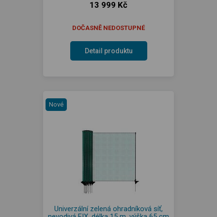
13 999 Kč
DOČASNĚ NEDOSTUPNÉ
Detail produktu
Nové
Univerzální zelená ohradníková síť,
nevodivá FIX, délka 15 m, výška 65 cm