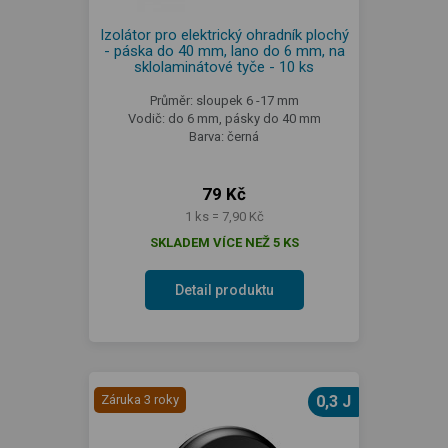
Izolátor pro elektrický ohradník plochý
- páska do 40 mm, lano do 6 mm, na
sklolaminátové tyče - 10 ks
Průměr: sloupek 6 -17 mm
Vodič: do 6 mm, pásky do 40 mm
Barva: černá
79 Kč
1 ks = 7,90 Kč
SKLADEM VÍCE NEŽ 5 KS
Detail produktu
Záruka 3 roky
0,3 J