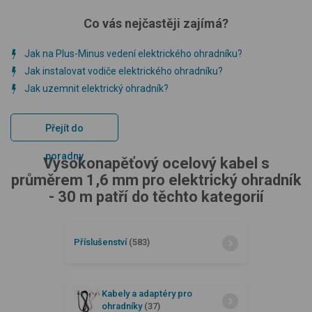
Co vás nejčastěji zajímá?
Jak na Plus-Minus vedení elektrického ohradníku?
Jak instalovat vodiče elektrického ohradníku?
Jak uzemnit elektrický ohradník?
Přejít do
poradny
Vysokonapěťový ocelový kabel s
průměrem 1,6 mm pro elektrický ohradník
- 30 m patří do těchto kategorií
Příslušenství
(583)
Kabely a adaptéry pro
ohradníky
(37)