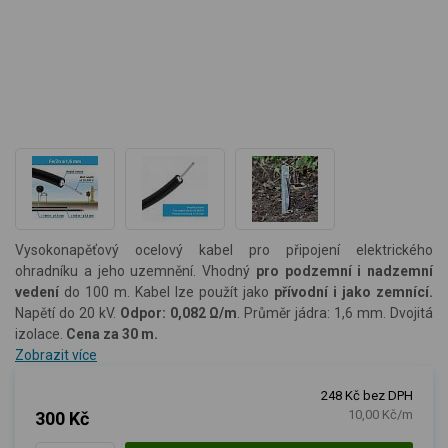
Vysokonapěťový ocelový kabel pro připojení elektrického
ohradníku a jeho uzemnění. Vhodný
pro podzemní i nadzemní
vedení
do 100 m. Kabel lze použít jako
přívodní i jako zemnící.
Napětí do 20 kV.
O
dpor: 0,082 Ω/m
. P
růměr jádra: 1,6 mm. Dvojitá
izolace.
C
ena za 30 m.
Zobrazit více
248 Kč bez DPH
10,00 Kč/m
300 Kč