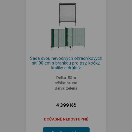
Sada dvou nevodivých ohradníkových
sítí 90 cm s brankou pro psy, kočky,
králíky a drůbež
Délka: 50 m
Výška: 90 cm
Barva: zelená
4 399 Kč
DOČASNĚ NEDOSTUPNÉ