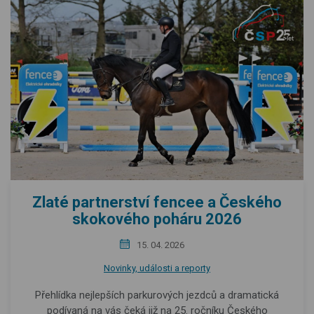
Zlaté partnerství fencee a Českého
skokového poháru 2026
15. 04. 2026
Novinky, události a reporty
Přehlídka nejlepších parkurových jezdců a dramatická
podívaná na vás čeká již na 25. ročníku Českého