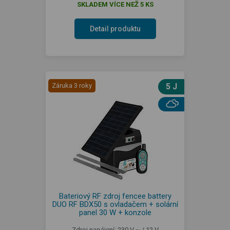
SKLADEM VÍCE NEŽ 5 KS
Detail produktu
Záruka 3 roky
5 J
Bateriový RF zdroj fencee battery
DUO RF BDX50 s ovladačem + solární
panel 30 W + konzole
Zdroj napájení: 230 V ~ / 12 V