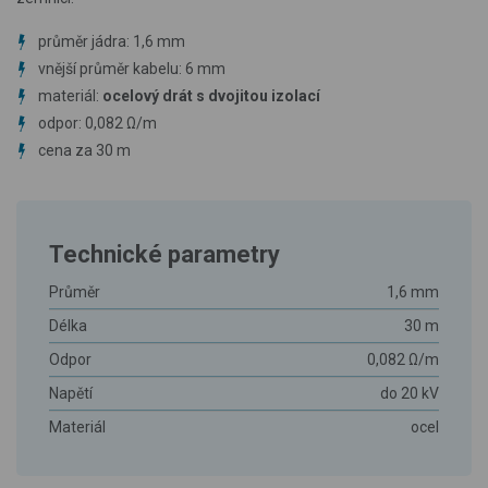
průměr jádra: 1,6 mm
vnější průměr kabelu: 6 mm
materiál:
ocelový drát s dvojitou izolací
odpor: 0,082 Ω/m
cena za 30 m
Technické parametry
Průměr
1,6 mm
Délka
30 m
Odpor
0,082 Ω/m
Napětí
do 20 kV
Materiál
ocel