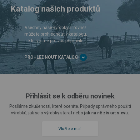
Katalog našich produktů
Všechny naše výrobky si rovněž
můžete prohlédnout v katalogu,
který jsme pro vás připravili.
PROHLÉDNOUT KATALOG
Přihlásit se k odběru novinek
Posíláme zkušenosti, které oceníte. Případy správného použití
výrobků, jak se o výrobky starat nebo
jak na ně získat slevu.