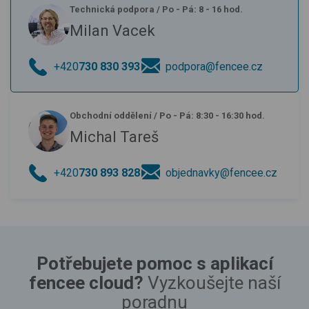
Technická podpora
/
Po - Pá: 8 - 16 hod.
Milan Vacek
+420
730 830 393
podpora@fencee.cz
Obchodní oddělení
/
Po - Pá: 8:30 - 16:30 hod.
Michal Tareš
+420
730 893 828
objednavky@fencee.cz
Potřebujete pomoc s aplikací
fencee cloud?
Vyzkoušejte naší
poradnu