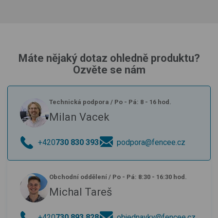
Máte nějaký dotaz ohledně produktu?
Ozvěte se nám
Technická podpora
/
Po - Pá: 8 - 16 hod.
Milan Vacek
+420
730 830 393
podpora@fencee.cz
Obchodní oddělení
/
Po - Pá: 8:30 - 16:30 hod.
Michal Tareš
+420
730 893 828
objednavky@fencee.cz