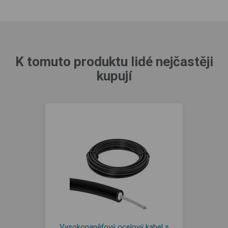
K tomuto produktu lidé nejčastěji
kupují
Vysokonapěťový ocelový kabel s