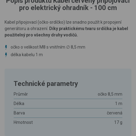
Popis produktu Kabel červený připojovací
pro elektrický ohradník - 100 cm
Kabel připojovací (očko-srdíčko) lze snadno použít k propojení
generátoru a ohrazení.
Díky praktickému tvaru srdíčka je kabel
použitelný pro všechny druhy vodičů.
očko o velikost M8 s vnitřním ∅ 8,5 mm
délka kabelu 1 m
Technické parametry
Průměr
očko 8,5 mm
Délka
1 m
Barva
červená
Hmotnost
17 g