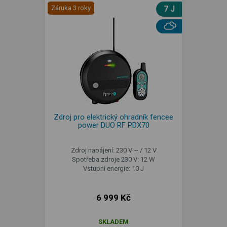
Záruka 3 roky
7 J
Zdroj pro elektrický ohradník fencee
power DUO RF PDX70
Zdroj napájení: 230 V ~ / 12 V
Spotřeba zdroje 230 V: 12 W
Vstupní energie: 10 J
6 999 Kč
SKLADEM