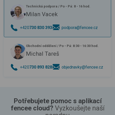
Technická podpora
/
Po - Pá: 8 - 16 hod.
Milan Vacek
+420
730 830 393
podpora@fencee.cz
Obchodní oddělení
/
Po - Pá: 8:30 - 16:30 hod.
Michal Tareš
+420
730 893 828
objednavky@fencee.cz
Potřebujete pomoc s aplikací
fencee cloud?
Vyzkoušejte naší