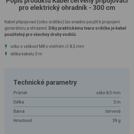
Popis produktu Kabel červený připojovací
pro elektrický ohradník - 300 cm
Kabel připojovací (očko-srdíčko) lze snadno použít k propojení
generátoru a ohrazení.
Díky praktickému tvaru srdíčka je kabel
použitelný pro všechny druhy vodičů.
očko o velikost M8 s vnitřním ∅ 8,5 mm
délka kabelu 3 m
Technické parametry
Průměr
očko 8,5 mm
Délka
3 m
Barva
červená
Hmotnost
39 g