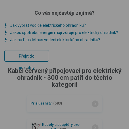
Co vás nejčastěji zajímá?
Jak vybrat vodiče elektrického ohradníku?
Jakou spotřebu energie mají zdroje pro elektrický ohradník?
Jak na Plus-Minus vedení elektrického ohradníku?
Přejít do
poradny
Kabel červený připojovací pro elektrický
ohradník - 300 cm patří do těchto
kategorií
Příslušenství
(583)
Kabely a adaptéry pro