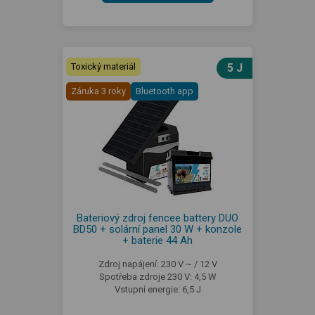
Toxický materiál
5 J
Záruka 3 roky
Bluetooth app
Bateriový zdroj fencee battery DUO
BD50 + solární panel 30 W + konzole
+ baterie 44 Ah
Zdroj napájení: 230 V ~ / 12 V
Spotřeba zdroje 230 V: 4,5 W
Vstupní energie: 6,5 J