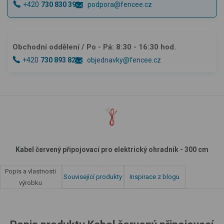
+420
730 830 393
podpora@fencee.cz
Obchodní oddělení
/ Po - Pá: 8:30 - 16:30 hod.
+420
730 893 828
objednavky@fencee.cz
Kabel červený připojovací pro elektrický ohradník - 300 cm
Popis a vlastnosti
Související produkty
Inspirace z blogu
výrobku