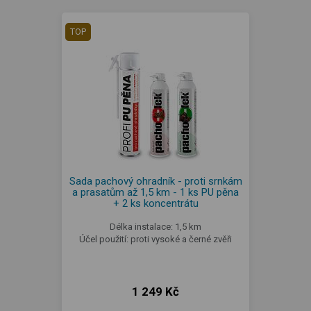
TOP
Sada pachový ohradník - proti srnkám
a prasatům až 1,5 km - 1 ks PU pěna
+ 2 ks koncentrátu
Délka instalace: 1,5 km
Účel použití: proti vysoké a černé zvěři
1 249 Kč