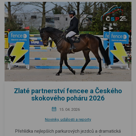
Zlaté partnerství fencee a Českého
skokového poháru 2026
15. 04. 2026
Novinky, události a reporty
Přehlídka nejlepších parkurových jezdců a dramatická