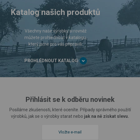
Katalog našich produktů
Všechny naše výrobky si rovněž
můžete prohlédnout v katalogu,
který jsme pro vás připravili.
PROHLÉDNOUT KATALOG
Přihlásit se k odběru novinek
Posíláme zkušenosti, které oceníte. Případy správného použití
výrobků, jak se o výrobky starat nebo
jak na ně získat slevu.