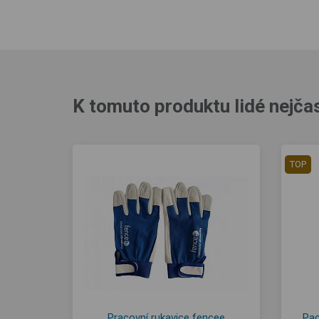
K tomuto produktu lidé nejčas
TOP
Pracovní rukavice fencee
Pac