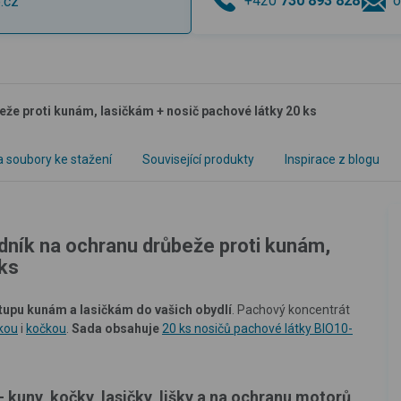
+420
730 893 828
o
.cz
že proti kunám, lasičkám + nosič pachové látky 20 ks
 soubory ke stažení
Související produkty
Inspirace z blogu
dník na ochranu drůbeže proti kunám,
 ks
tupu kunám a lasičkám do vašich obydlí
. Pachový koncentrát
škou
i
kočkou
.
Sada obsahuje
20 ks nosičů pachové látky BIO10-
kuny, kočky, lasičky, lišky a na ochranu motorů