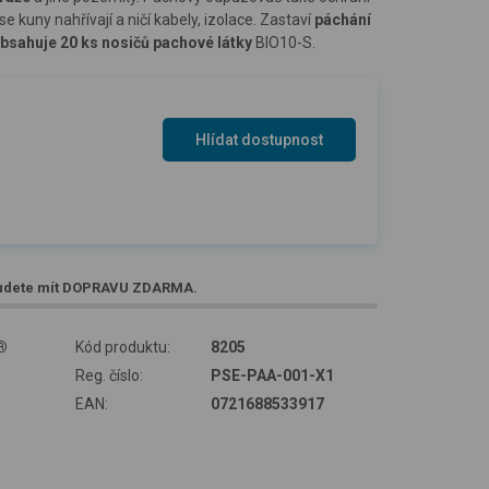
 se kuny nahřívají a ničí kabely, izolace. Zastaví
páchání
bsahuje 20 ks nosičů pachové látky
BIO10-S.
Hlídat dostupnost
udete mít
DOPRAVU ZDARMA
.
®
Kód produktu:
8205
Reg. číslo:
PSE-PAA-001-X1
EAN:
0721688533917