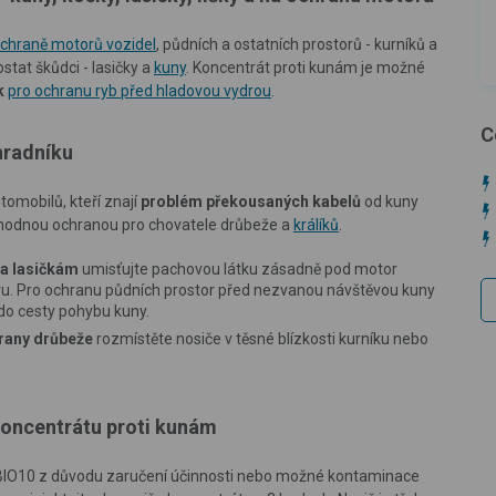
chraně motorů vozidel
, půdních a ostatních pro­storů - kurníků a
tat škůdci - lasičky a
kuny
. Koncentrát proti kunám je možné
k
pro ochranu ryb před hladovou vydrou
.
C
hradníku
tomobilů, kteří znají
problém překousaných kabelů
od kuny
 vhodnou ochranou pro chovatele drůbeže a
králíků
.
 a lasičkám
umisťujte pachovou látku zásadně pod motor
ru. Pro ochranu půdních prostor před nezvanou návštěvou kuny
do cesty pohybu kuny.
hrany drůbeže
rozmístěte nosiče v těsné blízkosti kurní­ku nebo
koncentrátu proti kunám
y BIO10 z důvodu zaručení účinnosti nebo možné kontaminace