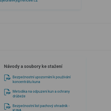
bjednavky@fencee.cz
Návody a soubory ke stažení
Bezpečnostní upozornění k používání
koncentrátu kuna
Metodika na odpuzení kun a ochrany
drůbeže
Bezpečnostní list pachový ohradník -
KUNA