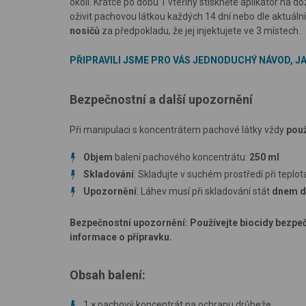
okolí. Krátce po dobu 1 vteřiny stiskněte aplikátor na dó
oživit pachovou látkou každých 14 dní nebo dle aktuáln
nosičů
za předpokladu, že jej injektujete ve 3 místech.
PŘIPRAVILI JSME PRO VÁS JEDNODUCHÝ NÁVOD, 
Bezpečnostní a další upozornění
Při manipulaci s koncentrátem pachové látky vždy
použ
Objem
balení pachového koncentrátu:
250 ml
Skladování
: Skladujte v suchém prostředí při teplo
Upozornění
: Láhev musí při skladování stát
dnem d
Bezpečnostní upozornění: Používejte biocidy bezpe
informace o přípravku.
Obsah balení:
1 × pachový koncentrát na ochranu drůbeže