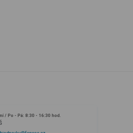
ní
/ Po - Pá: 8:30 - 16:30 hod.
š