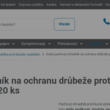
Ke stažení
Doprava a platba
Kariéra
Servisní a reklamační formulář
Ko
Hledat
pájení
Kompletní sady
Příslušenství
EquiGPS
Sada pachový ohradník na ochranu drůbeže proti kunám, lasičkám + nos
dníky proti kunám, lasičkám
ík na ochranu drůbeže prot
20 ks
Pachový ohradník proti kuně úči
jsou
půdy, podkroví, stodoly, g