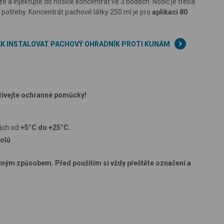
ze a injektujte do nosiče kon­centrát ve 3 bodech. Nosič je třeba
í potřeby. Koncentrát pachové látky 250 ml je pro
aplikaci 80
JAK INSTALOVAT PACHOVÝ OHRADNÍK PROTI KUNÁM
ívejte ochranné pomůcky!
tách od
+5°C do +25°C.
olů
čným způsobem. Před použitím si vždy přečtěte označení a