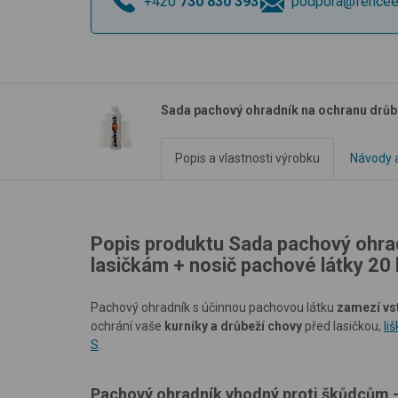
+420
730 830 393
podpora@fencee
Sada pachový ohradník na ochranu drůbe
Popis a vlastnosti výrobku
Návody a
Popis produktu Sada pachový ohra
lasičkám + nosič pachové látky 20
Pachový ohradník s účinnou pachovou látku
zamezí vs
ochrání vaše
kurníky a drůbeží chovy
před lasičkou,
li
S
.
Pachový ohradník vhodný proti škůdcům – 