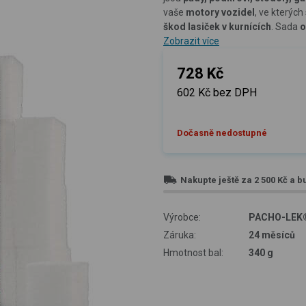
vaše
motory vozidel
, ve kterých
škod lasiček v kurnících
. Sada
o
Zobrazit více
728 Kč
602 Kč bez DPH
Dočasně nedostupné
Nakupte ještě za
2 500 Kč
a b
Výrobce:
PACHO-LEK
Záruka:
24 měsíců
Hmotnost bal:
340 g