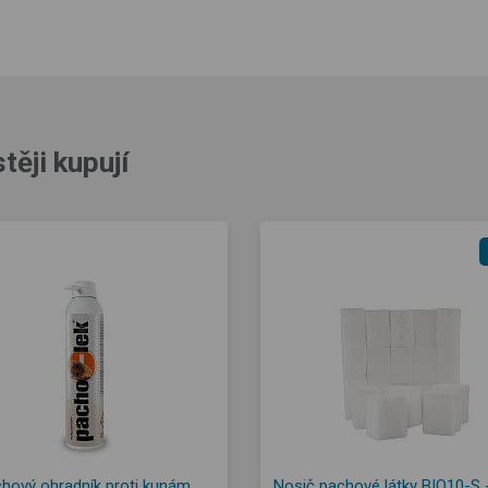
těji kupují
hový ohradník proti kunám,
Nosič pachové látky BIO10-S 