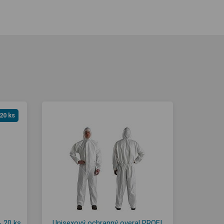
20 ks
- 20 ks
Unisexový ochranný overal PROFI