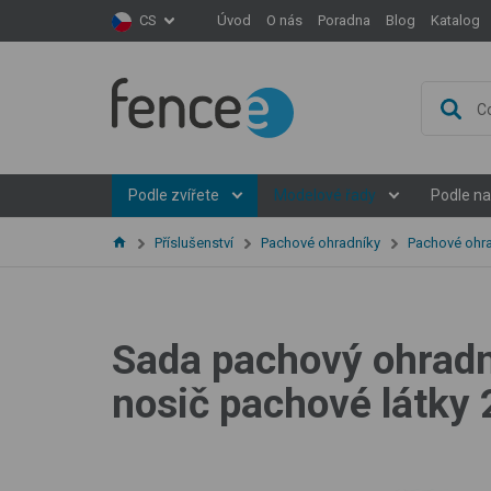
Úvod
O nás
Poradna
Blog
Katalog
CS
Podle zvířete
Modelové řady
Podle na
Příslušenství
Pachové ohradníky
Pachové ohra
Sada pachový ohradn
nosič pachové látky 