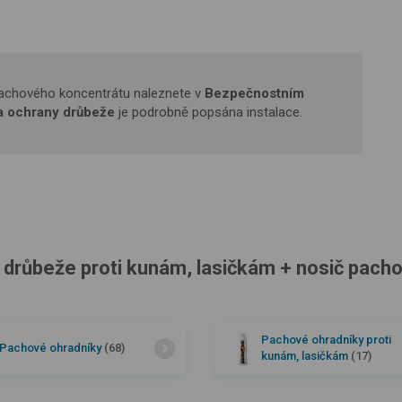
pachového koncentrátu naleznete v
Bezpečnostním
a ochrany drůbeže
je podrobně popsána instalace.
drůbeže proti kunám, lasičkám + nosič pachov
Pachové ohradníky proti
Pachové ohradníky
(68)
kunám, lasičkám
(17)