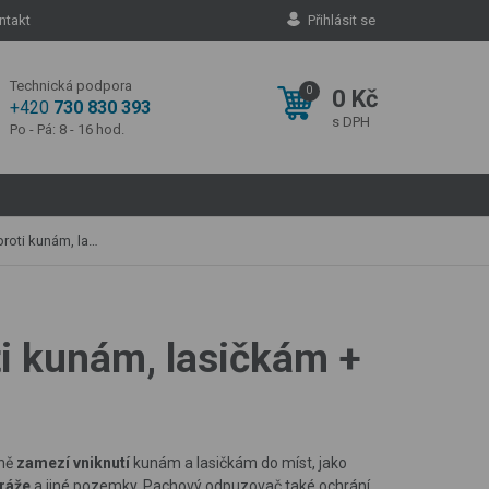
ntakt
Přihlásit se
Technická podpora
0
0 Kč
+420
730 830 393
s DPH
Po - Pá: 8 - 16 hod.
ič pachové látky 20 ks
i kunám, lasičkám +
nně
zamezí vniknutí
kunám a lasičkám do míst, jako
aráže
a jiné pozemky. Pachový odpuzovač také ochrání