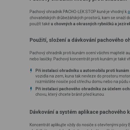
Pachový ohradník PACHO-LEK STOP kuně je vhodný k
o
chovatelských drůbežářských prostorů, kam se snaží dos
použít také
u chovných a okrasných rybníčků a jezíre
Použití, složení a dávkování pachového o
Pachový ohradník proti kunám ocení všichni majitelé au
nebo lasičky. Pachový koncentrát proti kunám je také
Při instalaci ohradníku u automobilu proti kunám
vozidla na zem, kuna tak nevleze do prostoru moto
rozmístěte nosiče pod střechu domu nebo na půdu 
Při instalaci pachového ohradníku za účelem oc
chovu, který chcete bránit před kunou.
Dávkování a systém aplikace pachového 
Koncentrát aplikujte vždy do nosiče s otevřenými pór