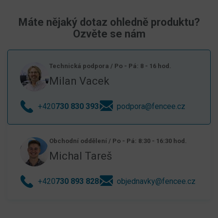
Máte nějaký dotaz ohledně produktu?
Ozvěte se nám
Technická podpora
/
Po - Pá: 8 - 16 hod.
Milan Vacek
+420
730 830 393
podpora@fencee.cz
Obchodní oddělení
/
Po - Pá: 8:30 - 16:30 hod.
Michal Tareš
+420
730 893 828
objednavky@fencee.cz