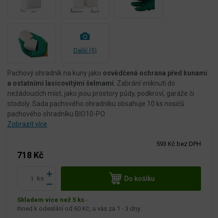
Další (5)
Pachový ohradník na kuny jako
osvědčená ochrana před kunami
a ostatními lasicovitými šelmami
. Zabrání vniknutí do
nežádoucích míst, jako jsou prostory půdy, podkroví, garáže či
stodoly. Sada pachového ohradníku obsahuje 10 ks nosičů
pachového ohradníku BIO10-PO
Zobrazit více
593 Kč bez DPH
718 Kč
Do košíku
ks
Skladem více než 5 ks
-
Ihned k odeslání od 60 Kč, u vás za 1 - 3 dny.