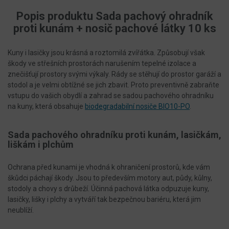
Popis produktu Sada pachový ohradník
proti kunám + nosič pachové látky 10 ks
Kuny i lasičky jsou krásná a roztomilá zvířátka. Způsobují však
škody ve střešních prostorách narušením tepelné izolace a
znečišťují prostory svými výkaly. Rády se stěhují do prostor garáží a
stodol a je velmi obtížné se jich zbavit. Proto preventivně zabraňte
vstupu do vašich obydlí a zahrad se sadou pachového ohradníku
na kuny, která obsahuje
biodegradabilní nosiče BIO10-PO
.
Sada pachového ohradníku proti kunám, lasičkám,
liškám i plchům
Ochrana před kunami je vhodná k ohraničení prostorů, kde vám
škůdci páchají škody. Jsou to především motory aut, půdy, kůlny,
stodoly a chovy s drůbeží. Účinná pachová látka odpuzuje kuny,
lasičky, lišky i plchy a vytváří tak bezpečnou bariéru, která jim
neublíží.