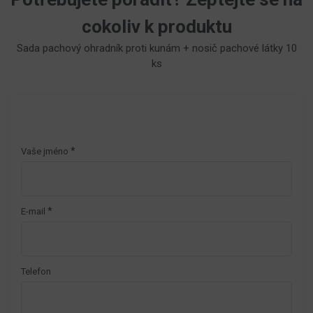
cokoliv k produktu
Sada pachový ohradník proti kunám + nosič pachové látky 10
ks
*
Vaše jméno
*
E-mail
Telefon