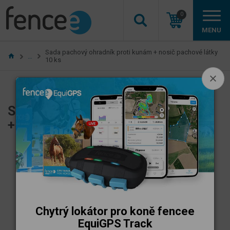
0
MENU
Sada pachový ohradník proti kunám + nosič pachové látky
…
10 ks
Sada pachový ohradník proti kunám
+ nosič pachové látky 10 ks
Chytrý lokátor pro koně fencee
EquiGPS Track