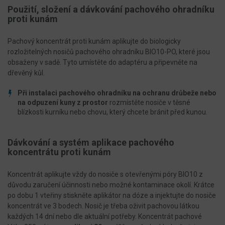
Použití, složení a dávkování pachového ohradníku
proti kunám
Pachový koncentrát proti kunám aplikujte do biologicky
rozložitelných nosičů pachového ohradníku BIO10-PO, které jsou
obsaženy v sadě. Tyto umístěte do adaptéru a připevněte na
dřevěný kůl.
Při instalaci pachového ohradníku na ochranu drůbeže nebo
na odpuzení kuny z prostor
rozmístěte nosiče v těsné
blízkosti kurní­ku nebo chovu, který chcete bránit před kunou.
Dávkování a systém aplikace pachového
koncentrátu proti kunám
Koncentrát aplikujte vždy do nosiče s otevřenými póry BIO10 z
důvodu zaručení účinnosti nebo možné kontaminace okolí. Krátce
po dobu 1 vteřiny stiskněte aplikátor na dóze a injektujte do nosiče
kon­centrát ve 3 bodech. Nosič je třeba oživit pachovou látkou
každých 14 dní nebo dle aktuální potřeby. Koncentrát pachové