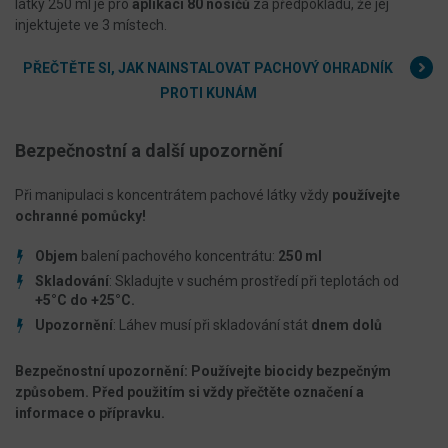
látky 250 ml je pro
aplikaci 80 nosičů
za předpokladu, že jej
injektujete ve 3 místech.
PŘEČTĚTE SI, JAK NAINSTALOVAT PACHOVÝ OHRADNÍK
PROTI KUNÁM
Bezpečnostní a další upozornění
Při manipulaci s koncentrátem pachové látky vždy
používejte
ochranné pomůcky!
Objem
balení pachového koncentrátu:
250 ml
Skladování
: Skladujte v suchém prostředí při teplotách od
+5°C do +25°C.
Upozornění
: Láhev musí při skladování stát
dnem dolů
Bezpečnostní upozornění: Používejte biocidy bezpečným
způsobem. Před použitím si vždy přečtěte označení a
informace o přípravku.