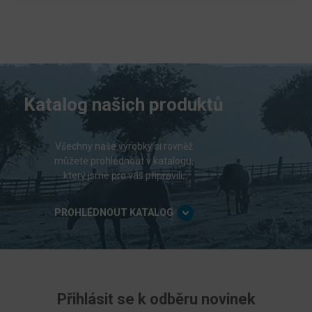
Katalog našich produktů
Všechny naše výrobky si rovněž
můžete prohlédnout v katalogu,
který jsme pro vás připravili.
PROHLÉDNOUT KATALOG
Přihlásit se k odběru novinek