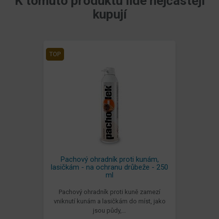
K tomuto produktu lidé nejčastěji
kupují
TOP
Pachový ohradník proti kunám,
lasičkám - na ochranu drůbeže - 250
ml
Pachový ohradník proti kuně zamezí
vniknutí kunám a lasičkám do míst, jako
jsou půdy,…