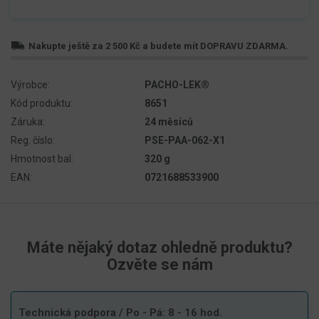
Nakupte ještě za
2 500 Kč
a budete mít
DOPRAVU ZDARMA
.
Výrobce:
PACHO-LEK®
Kód produktu:
8651
Záruka:
24 měsíců
Reg. číslo:
PSE-PAA-062-X1
Hmotnost bal:
320 g
EAN:
0721688533900
Máte nějaký dotaz ohledně produktu?
Ozvěte se nám
Technická podpora
/ Po - Pá: 8 - 16 hod.