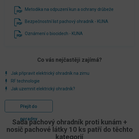
Metodika na odpuzení kun a ochrany drůbeže
Bezpečnostní list pachový ohradník - KUNA
Oznámení o biocidech - KUNA
Co vás nejčastěji zajímá?
Jak připravit elektrický ohradník na zimu
RF technologie
Jak uzemnit elektrický ohradník?
Přejít do
poradny
Sada pachový ohradník proti kunám +
nosič pachové látky 10 ks patří do těchto
kategorií