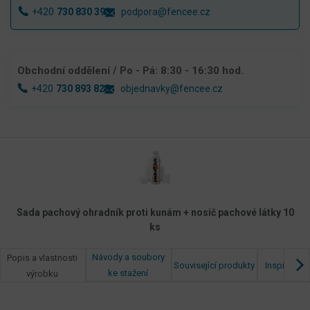
+420
730 830 393
podpora@fencee.cz
Obchodní oddělení
/ Po - Pá: 8:30 - 16:30 hod.
+420
730 893 828
objednavky@fencee.cz
Sada pachový ohradník proti kunám + nosič pachové látky 10
ks
Návody a soubory
Popis a vlastnosti
Související produkty
Inspirace z
ke stažení
výrobku