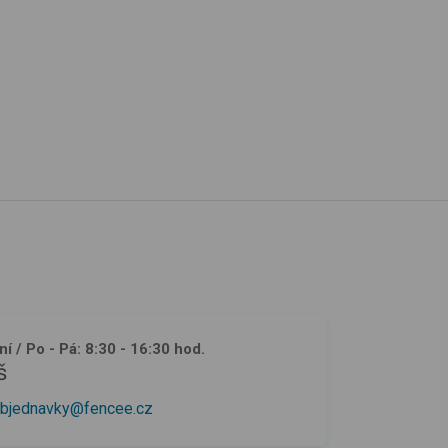
ní
/ Po - Pá: 8:30 - 16:30 hod.
š
bjednavky@fencee.cz