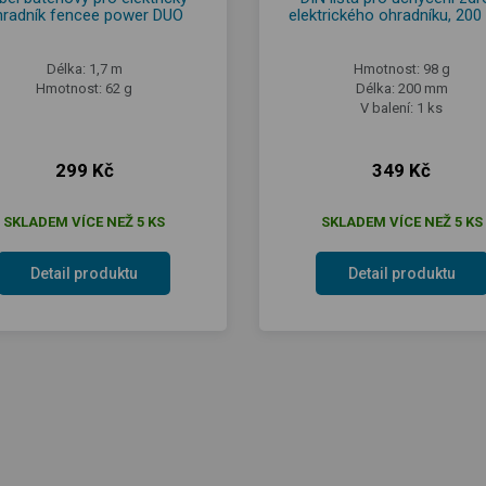
hradník fencee power DUO
elektrického ohradníku, 20
Délka: 1,7 m
Hmotnost: 98 g
Hmotnost: 62 g
Délka: 200 mm
V balení: 1 ks
299 Kč
349 Kč
SKLADEM VÍCE NEŽ 5 KS
SKLADEM VÍCE NEŽ 5 KS
Detail produktu
Detail produktu