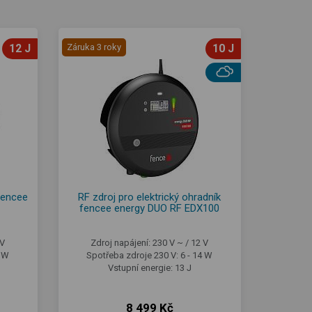
12 J
Záruka 3 roky
10 J
 fencee
RF zdroj pro elektrický ohradník
fencee energy DUO RF EDX100
 V
Zdroj napájení: 230 V ~ / 12 V
7 W
Spotřeba zdroje 230 V: 6 - 14 W
Vstupní energie: 13 J
8 499 Kč