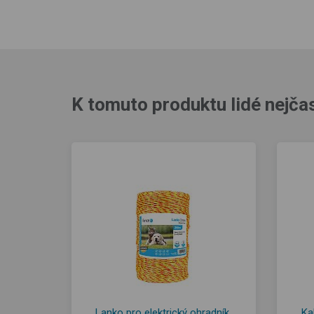
K tomuto produktu lidé nejčas
Lanko pro elektrický ohradník,
Ka