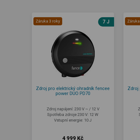
Záruka 3 roky
7 J
Záruka
Zdroj pro elektrický ohradník fencee
Zdroj 
power DUO PD70
Zdroj napájení: 230 V ~ / 12 V
Z
Spotřeba zdroje 230 V: 12 W
Vstupní energie: 10 J
4 999 Kč