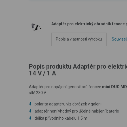
Adaptér pro elektrický ohradník fencee 
Popis a vlastnosti výrobku
Souvisej
Popis produktu Adaptér pro elektr
14 V / 1 A
Adaptér pro napájení generátorů fencee
mini DUO MD
sítě 230 V.
polarita adaptéru viz obrázek v galerii
adaptér není vhodný pro účelné nabíjení baterie
délka přívodního kabelu 1,5 m