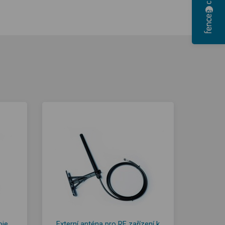
oje
Externí anténa pro RF zařízení k