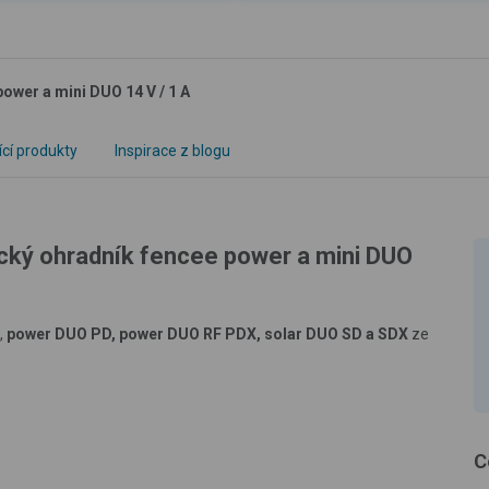
power a mini DUO 14 V / 1 A
ící produkty
Inspirace z blogu
ický ohradník fencee power a mini DUO
,
power DUO PD,
power DUO RF PDX, solar DUO SD a SDX
ze
C