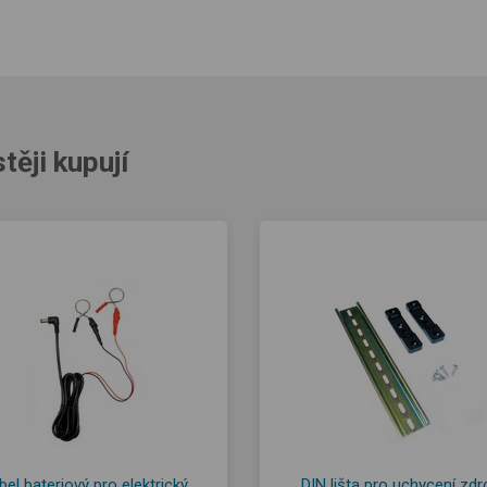
těji kupují
bel bateriový pro elektrický
DIN lišta pro uchycení zdr