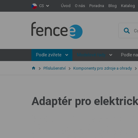
Úvod
O nás
Poradna
Blog
Katalog
CS
Podle zvířete
Modelové řady
Podle na
Příslušenství
Komponenty pro zdroje a ohrady
Adaptér pro elektric