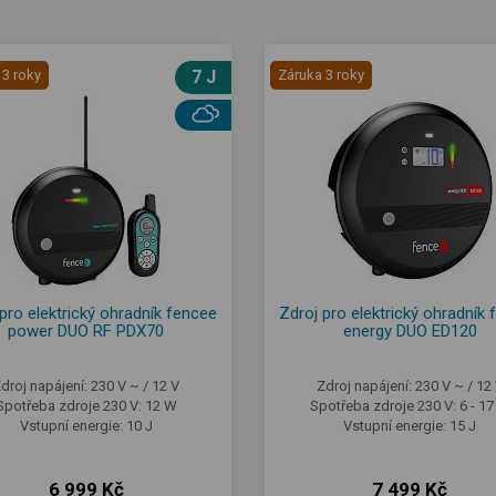
 3 roky
7 J
Záruka 3 roky
pro elektrický ohradník fencee
Zdroj pro elektrický ohradník
power DUO RF PDX70
energy DUO ED120
droj napájení: 230 V ~ / 12 V
Zdroj napájení: 230 V ~ / 12
Spotřeba zdroje 230 V: 12 W
Spotřeba zdroje 230 V: 6 - 1
Vstupní energie: 10 J
Vstupní energie: 15 J
6 999 Kč
7 499 Kč