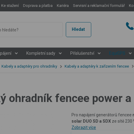
Ke stažení
Doprava a platba
Kariéra
Servisní a reklamační formulář
Ko
Hledat
pájení
Kompletní sady
Příslušenství
EquiGPS
Kabely a adaptéry pro ohradníky
Kabely a adaptéry k zařízením fencee
ký ohradník fencee power a
Pro napájení generátorů fencee
solar DUO SD a SDX
ze sítě 230 
Zobrazit více