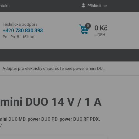
ntakt
Přihlásit se
Technická podpora
0
0 Kč
+420
730 830 393
s DPH
Po - Pá: 8 - 16 hod.
Adaptér pro elektrický ohradník fencee power a mini DUO 14 V / 1 A
 mini DUO 14 V / 1 A
mini DUO MD
,
power DUO PD,
power DUO RF PDX,
V.