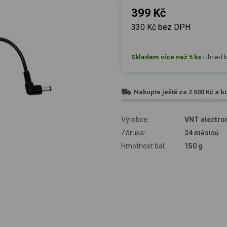
399 Kč
330 Kč bez DPH
Skladem více než 5 ks
-
Ihned k
Nakupte ještě za
2 500 Kč
a b
Výrobce:
VNT electron
Záruka:
24 měsíců
Hmotnost bal:
150 g