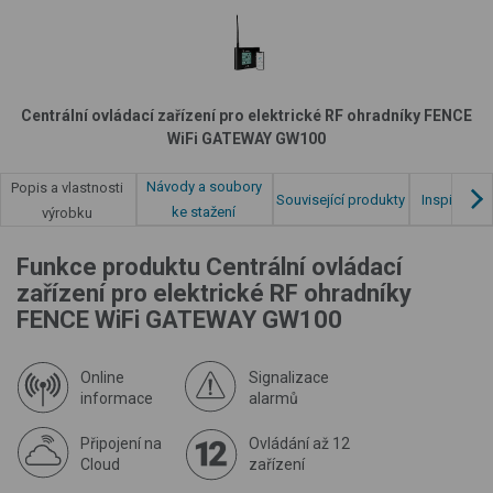
Centrální ovládací zařízení pro elektrické RF ohradníky FENCE
WiFi GATEWAY GW100
Návody a soubory
Popis a vlastnosti
Související produkty
Inspirace z
ke stažení
výrobku
Funkce produktu Centrální ovládací
zařízení pro elektrické RF ohradníky
FENCE WiFi GATEWAY GW100
Online
Signalizace
informace
alarmů
Připojení na
Ovládání až 12
Cloud
zařízení