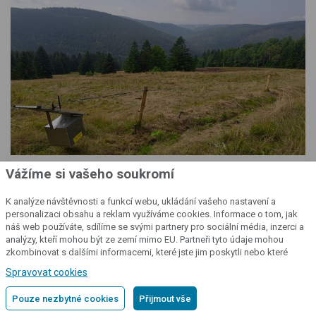
Vážíme si vašeho soukromí
Neustálý dozor nad ohradou díky RF
generátoru, GATEWAY GW100 a
K analýze návštěvnosti a funkcí webu, ukládání vašeho nastavení a
aplikaci fencee Cloud
personalizaci obsahu a reklam využíváme cookies. Informace o tom, jak
náš web používáte, sdílíme se svými partnery pro sociální média, inzerci a
Vít Karbusický
analýzy, kteří mohou být ze zemí mimo EU. Partneři tyto údaje mohou
zkombinovat s dalšími informacemi, které jste jim poskytli nebo které
06. 09. 2021
získali v důsledku toho, že používáte jejich služby.
Podrobné informace
Spravovat cookies
Zkušenosti zákazníků
Pouze nezbytné cookies
Přijmout vše
Generátor fencee energy DUO RF EDX150 / výkon až