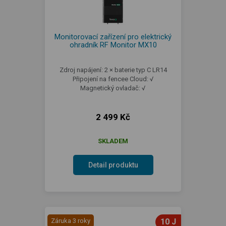
Monitorovací zařízení pro elektrický
ohradník RF Monitor MX10
Zdroj napájení: 2 × baterie typ C LR14
Připojení na fencee Cloud: √
Magnetický ovladač: √
2 499 Kč
SKLADEM
Detail produktu
Záruka 3 roky
10 J