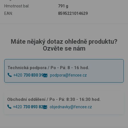
Hmotnost bal:
791 g
EAN:
8595221014629
Máte nějaký dotaz ohledně produktu?
Ozvěte se nám
Technická podpora
/ Po - Pá: 8 - 16 hod.
+420
730 830 393
podpora@fencee.cz
Obchodní oddělení
/ Po - Pá: 8:30 - 16:30 hod.
+420
730 893 828
objednavky@fencee.cz