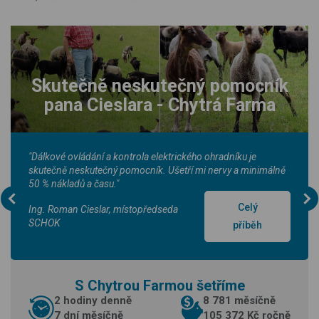
Skutečně neskutečný pomocník
pana Cieslara - Chytrá Farma
"Dálkové ovládání a kontrola elektrického ohradníku je
skutečně neskutečný pomocník. Ušetří mi nervy a minimálně
50 % nákladů a času."
Celý
Ing. Roman Cieslar, místopředseda
SCHOK
příběh
S Chytrou Farmou šetříme
2 hodiny denně
8 781 měsíčně
7 dní měsíčně
105 372 Kč ročně