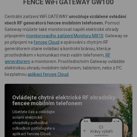
FENCE WiFi GATEWAY GW100
Centrální zařízení WiFi GATEWAY
umožňuje vzdálené ovládání
všech RF generátorů
fencee mobilním telefonem
.
Pomocí
Gateway můžete také monitorovat napětí elektrické ohrady
připojením
monitorovacího zařízení Monitoru MX10
. Gateway se
po připojení na
fencee Cloud
a spárování s chytrým RF
generátorem stane ovládací a kontrolní bránou, která je
prostředníkem v komunikaci mezi vaším telefonem,
RF
generátorem
a monitorem. Prostřednictvím Gateway ovládáte
elektrickou ohradu mobilním telefonem, tabletem, nebo z PC
bezplatnou
aplikací fencee Cloud
.
Ovládejte chytré elektrické RF ohradníky
fencee mobilním telefonem
Ušetřete čas a ovládejte
solární elektrické
ohradníky pohodlně
odkudkoli potřebujete s
aplikací fencee Cloud.