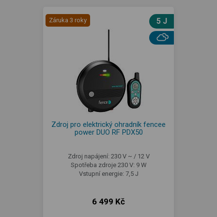
Záruka 3 roky
5 J
Zdroj pro elektrický ohradník fencee
power DUO RF PDX50
Zdroj napájení: 230 V ~ / 12 V
Spotřeba zdroje 230 V: 9 W
Vstupní energie: 7,5 J
6 499 Kč