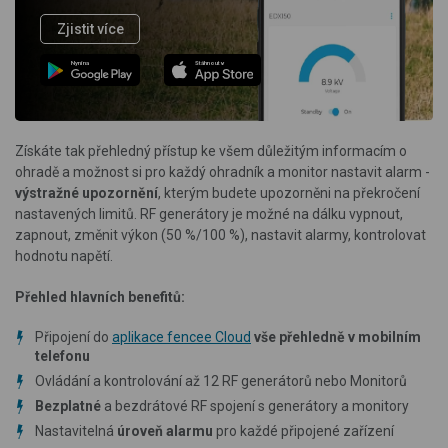
Zjistit více
Nyní na
Stáhnout v
Získáte tak přehledný přístup ke všem důležitým informacím o
ohradě a možnost si pro každý ohradník a monitor nastavit alarm -
výstražné upozornění
, kterým budete upozorněni na překročení
nastavených limitů. RF generátory je možné na dálku vypnout,
zapnout, změnit výkon (50 %/100 %), nastavit alarmy, kontrolovat
hodnotu napětí.
Přehled hlavních benefitů:
Připojení do
aplikace fencee Cloud
vše přehledně v mobilním
telefonu
Ovládání a kontrolování až 12 RF generátorů nebo Monitorů
Bezplatné
a bezdrátové RF spojení s generátory a monitory
Nastavitelná
úroveň alarmu
pro každé připojené zařízení