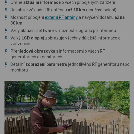
Online
aktuální informace
o všech připojených zařízení
Dosah se základní RF anténou
až 10 km
(součást balení)
Možnost připojení
externí RF antény
a navýšení dosahu
až na
30 km
Vždy aktuální software s možností upgradu po internetu
Velký
LCD displej
zobrazuje všechny důležité informace o
zařízeních
Přehledová obrazovka
s informacemi o všech RF
generátorech a monitorech
Detailní
zobrazení parametrů
jednotlivého RF generátoru nebo
monitoru