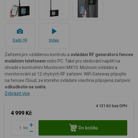
Další (9)
Video
Zařízení pro vzdálenou kontrolu a
ovládání RF generátorů fencee
mobilním telefonem
nebo PC. Také pro sledování napětí na
ohradě s kontrolním Monitorem MX10. Možnost ovládání a
monitorování až 12 chytrých RF zařízení. WiFi Gateway připojíte
na fencee Cloud, ze kterého ovládate všechna připojená zařízení
odkudkoliv na světe.
Zobrazit více
4 131 Kč bez DPH
4 999 Kč
Do košíku
ks