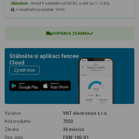
Skladem
-
Ihned k odeslání od 60 Kč, u vás za 1 - 3 dny.
+ recyklační poplatek 10 Kč
DOPRAVA ZDARMA
Stáhněte si aplikaci fencee
Cloud
Zjistit více
Nyní na
Stáhnout v
Výrobce:
VNT electronics s.r.o.
Kód produktu:
7020
Záruka:
36 měsíců
Reg. číslo:
FGW-100-X1