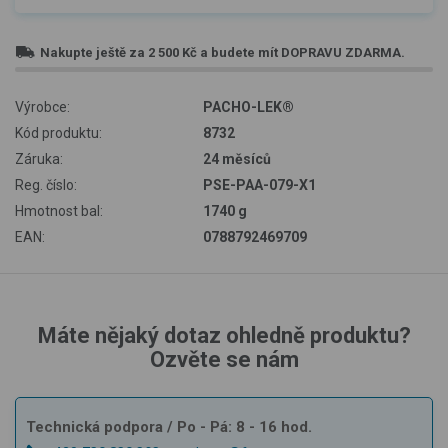
Nakupte ještě za
2 500 Kč
a budete mít
DOPRAVU ZDARMA
.
Výrobce:
PACHO-LEK®
Kód produktu:
8732
Záruka:
24 měsíců
Reg. číslo:
PSE-PAA-079-X1
Hmotnost bal:
1740 g
EAN:
0788792469709
Máte nějaký dotaz ohledně produktu?
Ozvěte se nám
Technická podpora
/ Po - Pá: 8 - 16 hod.