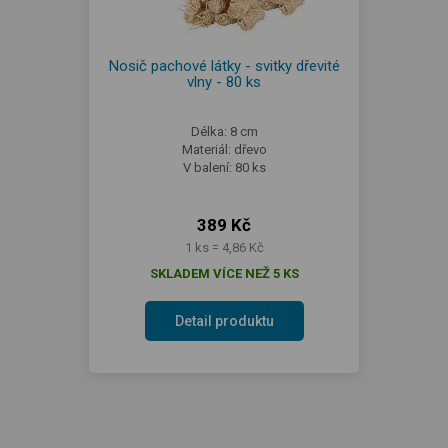
Nosič pachové látky - svitky dřevité
vlny - 80 ks
Délka: 8 cm
Materiál: dřevo
V balení: 80 ks
389 Kč
1 ks = 4,86 Kč
SKLADEM VÍCE NEŽ 5 KS
Detail produktu