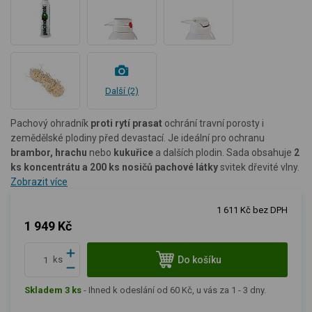
Další (2)
Pachový ohradník
proti rytí prasat
ochrání travní porosty i
zemědělské plodiny před devastací. Je ideální pro ochranu
brambor, hrachu
nebo
kukuřice
a dalších plodin. Sada obsahuje
2
ks
koncentrátu a 200 ks nosičů pachové látky
svitek dřevité vlny.
Zobrazit více
1 611 Kč bez DPH
1 949 Kč
Do košíku
ks
Skladem 3 ks
-
Ihned k odeslání od 60 Kč, u vás za 1 - 3 dny.