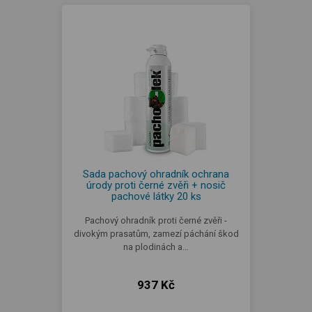
Sada pachový ohradník ochrana
úrody proti černé zvěři + nosič
pachové látky 20 ks
Pachový ohradník proti černé zvěři -
divokým prasatům, zamezí páchání škod
na plodinách a…
937 Kč