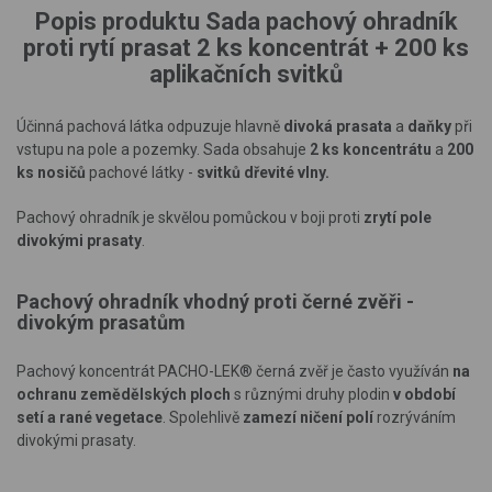
Popis produktu Sada pachový ohradník
proti rytí prasat 2 ks koncentrát + 200 ks
aplikačních svitků
Účinná pachová látka odpuzuje hlavně
divoká prasata
a
daňky
při
vstupu na pole a pozemky. Sada obsahuje
2 ks koncentrátu
a
200
ks nosičů
pachové látky -
svitků dřevité vlny.
Pachový ohradník je skvě­lou pomůckou v boji proti
zrytí pole
divokými prasaty
.
Pachový ohradník vhodný proti černé zvěři -
divokým prasatům
Pachový koncentrát PACHO-LEK® černá zvěř je často využíván
na
ochranu zemědělských ploch
s různými druhy plodin
v období
setí a rané vegetace
. Spolehlivě
zamezí ničení polí
rozrýváním
divokými prasaty.