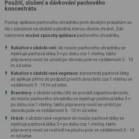
Použití, složení a dávkování pachového
koncentrátu
Postup aplikace pachového ohradníku proti divokým prasatům se
liší v závislosti na období a plodině, kterou chcete chránit. Zde
naleznete
možné způsoby aplikace
pachového ohradníku.
Kukuřice v období setí:
do nosiče pachového ohradníku se
injektuje pachová látka 3 × po dobu cca 1 vteřiny, takto
připravený nosič se umístí po obvodu pole ve vzdálenosti 5 - 10
m od sebe.
Kukuřice v období rané vegetace:
koncentrát pachové látky
se aplikuje přímo do podpaží prvních dvou listů cca 1 vteřinu ve
vzdálenosti 5 - 10 m od sebe.
Brambory:
v období vzniku hlíz se provádí zapachování pole,
do nosiče pachového ohradníku se injektuje pachová látka 3 ×
po dobu cca 1 vteřiny, takto připravený nosič se umístí po
obvodu pole ve vzdálenosti 5 - 10 m od sebe.
Hrách:
v období rané vegetace do nosiče pachové látky se
injektuje pachová látka 3 × po dobu cca 1 vteřiny, takto
připravený nosič se rozhodí na plochu pole ve vzdálenosti 5 - 10
m od sebe.