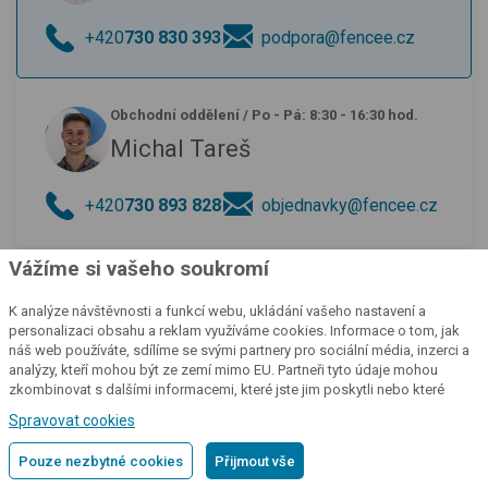
+420
730 830 393
podpora@fencee.cz
Obchodní oddělení
/
Po - Pá: 8:30 - 16:30 hod.
Michal Tareš
+420
730 893 828
objednavky@fencee.cz
Vážíme si vašeho soukromí
K analýze návštěvnosti a funkcí webu, ukládání vašeho nastavení a
personalizaci obsahu a reklam využíváme cookies. Informace o tom, jak
Potřebujete pomoc s aplikací
náš web používáte, sdílíme se svými partnery pro sociální média, inzerci a
analýzy, kteří mohou být ze zemí mimo EU. Partneři tyto údaje mohou
fencee cloud?
Vyzkoušejte naší
zkombinovat s dalšími informacemi, které jste jim poskytli nebo které
poradnu
získali v důsledku toho, že používáte jejich služby.
Podrobné informace
Spravovat cookies
Pouze nezbytné cookies
Přijmout vše
Přejít do poradny