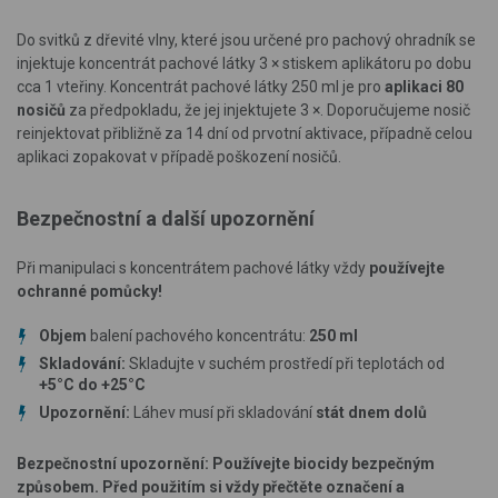
Do svitků z dřevité vlny, které jsou určené pro pachový ohradník se
injektuje koncentrát pachové látky 3 × stiskem aplikátoru po dobu
cca 1 vteřiny. Koncentrát pachové látky 250 ml je pro
aplikaci 80
nosičů
za předpokladu, že jej injektujete 3 ×. Doporučujeme nosič
reinjektovat přibližně za 14 dní od prvotní aktivace, případně celou
aplikaci zopakovat v případě poškození nosičů.
Bezpečnostní a další upozornění
Při manipulaci s koncentrátem pachové látky vždy
používejte
ochranné pomůcky!
Objem
balení pachového koncentrátu:
250 ml
Skladování:
Skladujte v suchém prostředí při teplotách od
+5°C do +25°C
Upozornění:
Láhev musí při skladování
stát dnem dolů
Bezpečnostní upozornění: Používejte biocidy bezpečným
způsobem. Před použitím si vždy přečtěte označení a