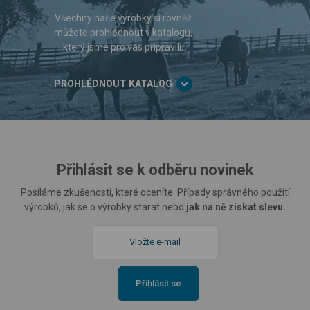
Všechny naše výrobky si rovněž
můžete prohlédnout v katalogu,
který jsme pro vás připravili.
PROHLÉDNOUT KATALOG
Přihlásit se k odběru novinek
Posíláme zkušenosti, které oceníte. Případy správného použití
výrobků, jak se o výrobky starat nebo
jak na ně získat slevu.
Přihlásit se