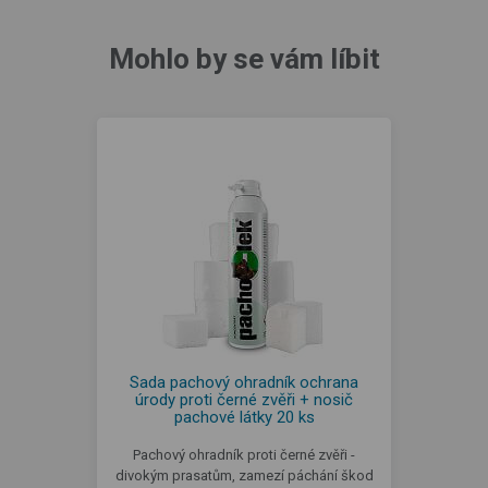
Mohlo by se vám líbit
Sada pachový ohradník ochrana
úrody proti černé zvěři + nosič
pachové látky 20 ks
Pachový ohradník proti černé zvěři -
divokým prasatům, zamezí páchání škod