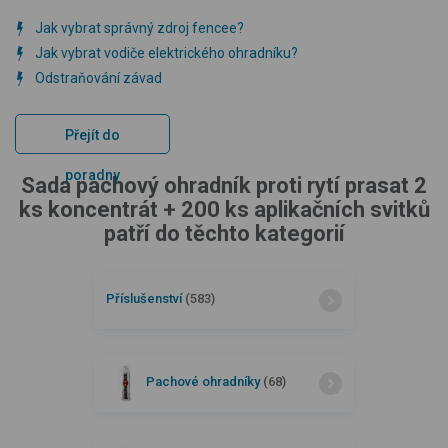
Jak vybrat správný zdroj fencee?
Jak vybrat vodiče elektrického ohradníku?
Odstraňování závad
Přejít do
poradny
Sada pachový ohradník proti rytí prasat 2
ks koncentrát + 200 ks aplikačních svitků
patří do těchto kategorií
Příslušenství
(583)
Pachové ohradníky
(68)