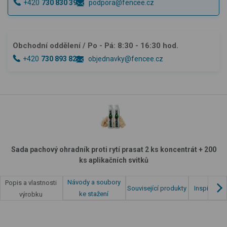
+420
730 830 393
podpora@fencee.cz
Obchodní oddělení
/ Po - Pá: 8:30 - 16:30 hod.
+420
730 893 828
objednavky@fencee.cz
Sada pachový ohradník proti rytí prasat 2 ks koncentrát + 200
ks aplikačních svitků
Návody a soubory
Popis a vlastnosti
Související produkty
Inspirace z
ke stažení
výrobku