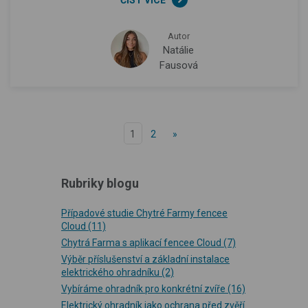
Autor
Natálie
Fausová
1
2
»
Rubriky blogu
Případové studie Chytré Farmy fencee
Cloud
(11)
Chytrá Farma s aplikací fencee Cloud
(7)
Výběr příslušenství a základní instalace
elektrického ohradníku
(2)
Vybíráme ohradník pro konkrétní zvíře
(16)
Elektrický ohradník jako ochrana před zvěří