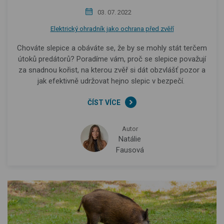
03. 07. 2022
Elektrický ohradník jako ochrana před zvěří
Chováte slepice a obáváte se, že by se mohly stát terčem
útoků predátorů? Poradíme vám, proč se slepice považují
za snadnou kořist, na kterou zvěř si dát obzvlášť pozor a
jak efektivně udržovat hejno slepic v bezpečí.
ČÍST VÍCE
Autor
Natálie
Fausová