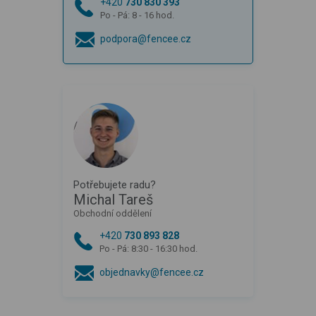
+420
730 830 393
Po - Pá: 8 - 16 hod.
podpora@fencee.cz
Potřebujete radu?
Michal Tareš
Obchodní oddělení
+420
730 893 828
Po - Pá: 8:30 - 16:30 hod.
objednavky@fencee.cz