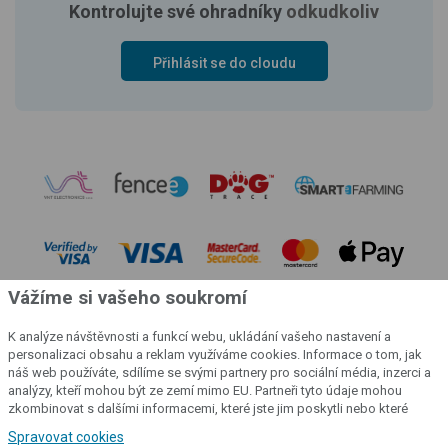
Kontrolujte své ohradníky
odkudkoliv
Přihlásit se do cloudu
Vážíme si vašeho soukromí
K analýze návštěvnosti a funkcí webu, ukládání vašeho nastavení a
personalizaci obsahu a reklam využíváme cookies. Informace o tom, jak
náš web používáte, sdílíme se svými partnery pro sociální média, inzerci a
analýzy, kteří mohou být ze zemí mimo EU. Partneři tyto údaje mohou
© 2004 - 2026 VNT electronics s.r.o., všechna práva vyhrazena
zkombinovat s dalšími informacemi, které jste jim poskytli nebo které
získali v důsledku toho, že používáte jejich služby.
Podrobné informace
Grafický návrh
KošnarDesign.cz
a redakční systém
CZECHGROUP.cz
Spravovat cookies