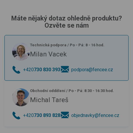
Máte nějaký dotaz ohledně produktu?
Ozvěte se nám
Technická podpora
/
Po - Pá: 8 - 16 hod.
Milan Vacek
+420
730 830 393
podpora@fencee.cz
Obchodní oddělení
/
Po - Pá: 8:30 - 16:30 hod.
Michal Tareš
+420
730 893 828
objednavky@fencee.cz