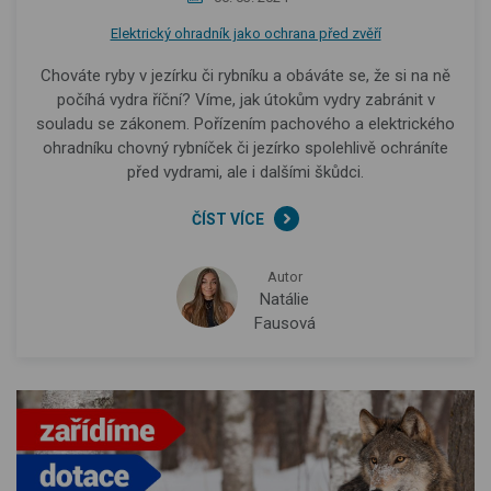
Elektrický ohradník jako ochrana před zvěří
Chováte ryby v jezírku či rybníku a obáváte se, že si na ně
počíhá vydra říční? Víme, jak útokům vydry zabránit v
souladu se zákonem. Pořízením pachového a elektrického
ohradníku chovný rybníček či jezírko spolehlivě ochráníte
před vydrami, ale i dalšími škůdci.
ČÍST VÍCE
Autor
Natálie
Fausová