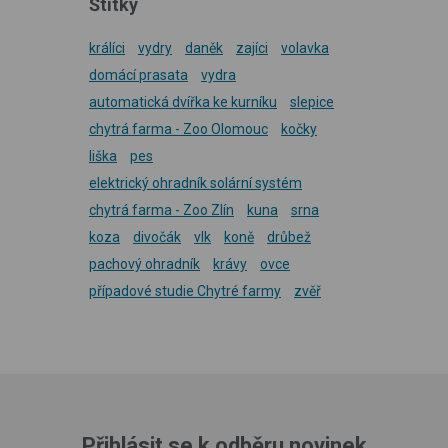
Štítky
králíci
vydry
daněk
zajíci
volavka
domácí prasata
vydra
automatická dvířka ke kurníku
slepice
chytrá farma - Zoo Olomouc
kočky
liška
pes
elektrický ohradník solární systém
chytrá farma - Zoo Zlín
kuna
srna
koza
divočák
vlk
koně
drůbež
pachový ohradník
krávy
ovce
případové studie Chytré farmy
zvěř
Přihlásit se k odběru novinek