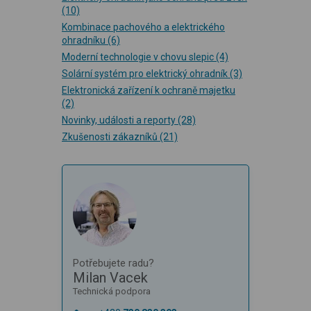
(10)
Kombinace pachového a elektrického
ohradníku
(6)
Moderní technologie v chovu slepic
(4)
Solární systém pro elektrický ohradník
(3)
Elektronická zařízení k ochraně majetku
(2)
Novinky, události a reporty
(28)
Zkušenosti zákazníků
(21)
Potřebujete radu?
Milan Vacek
Technická podpora