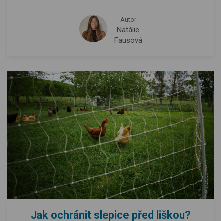
Autor
Natálie
Fausová
Jak ochránit slepice před liškou?