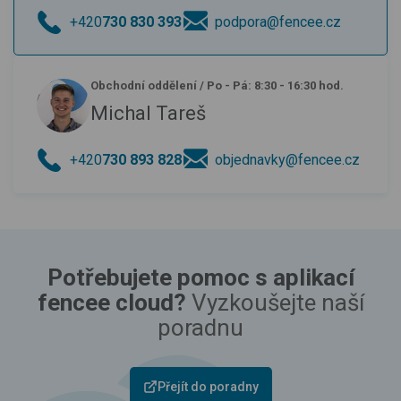
+420
730 830 393
podpora@fencee.cz
Obchodní oddělení
/
Po - Pá: 8:30 - 16:30 hod.
Michal Tareš
+420
730 893 828
objednavky@fencee.cz
Potřebujete pomoc s aplikací
fencee cloud?
Vyzkoušejte naší
poradnu
Přejít do poradny