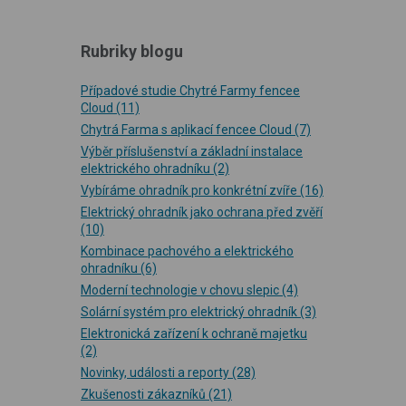
Rubriky blogu
Případové studie Chytré Farmy fencee
Cloud
(11)
Chytrá Farma s aplikací fencee Cloud
(7)
Výběr příslušenství a základní instalace
elektrického ohradníku
(2)
Vybíráme ohradník pro konkrétní zvíře
(16)
Elektrický ohradník jako ochrana před zvěří
(10)
Kombinace pachového a elektrického
ohradníku
(6)
Moderní technologie v chovu slepic
(4)
Solární systém pro elektrický ohradník
(3)
Elektronická zařízení k ochraně majetku
(2)
Novinky, události a reporty
(28)
Zkušenosti zákazníků
(21)