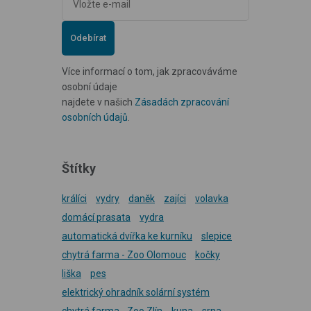
Odebírat
Více informací o tom, jak zpracováváme
osobní údaje
najdete v našich
Zásadách zpracování
osobních údajů
.
Štítky
králíci
vydry
daněk
zajíci
volavka
domácí prasata
vydra
automatická dvířka ke kurníku
slepice
chytrá farma - Zoo Olomouc
kočky
liška
pes
elektrický ohradník solární systém
chytrá farma - Zoo Zlín
kuna
srna