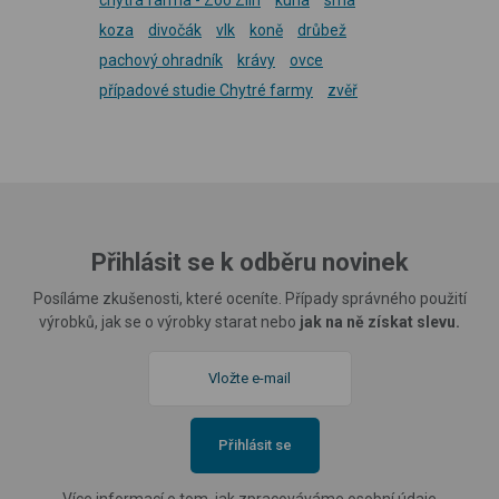
koza
divočák
vlk
koně
drůbež
pachový ohradník
krávy
ovce
případové studie Chytré farmy
zvěř
Přihlásit se k odběru novinek
Posíláme zkušenosti, které oceníte. Případy správného použití
výrobků, jak se o výrobky starat nebo
jak na ně získat slevu.
Přihlásit se
Více informací o tom, jak zpracováváme osobní údaje