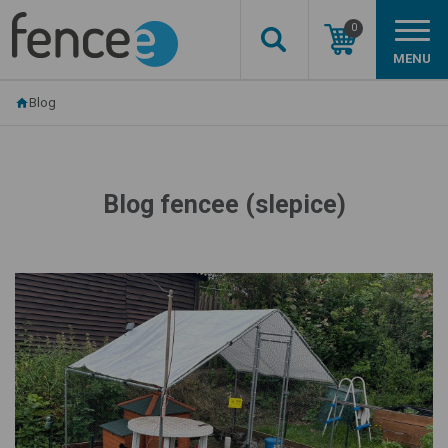
0
MENU
Blog
Blog fencee (slepice)