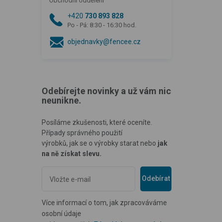
Obchodní oddělení
+420
730 893 828
Po - Pá: 8:30 - 16:30 hod.
objednavky@fencee.cz
Odebírejte novinky a už vám nic
neunikne.
Posíláme zkušenosti, které oceníte.
Případy správného použití
výrobků, jak se o výrobky starat nebo
jak
na ně získat slevu.
Odebírat
Více informací o tom, jak zpracováváme
osobní údaje