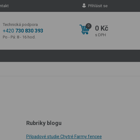
ntakt
Přihlásit se
Technická podpora
0
0 Kč
+420
730 830 393
s DPH
Po - Pá: 8 - 16 hod.
Rubriky blogu
Případové studie Chytré Farmy fencee