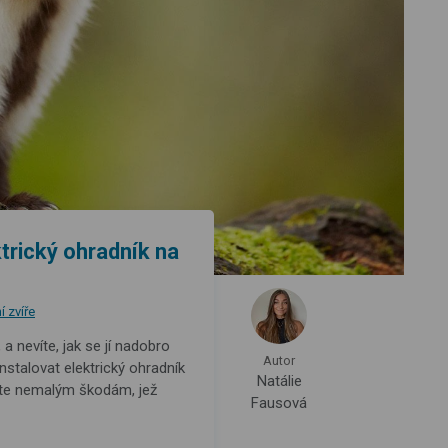
trický ohradník na
 zvíře
 a nevíte, jak se jí nadobro
Autor
nstalovat elektrický ohradník
Natálie
ete nemalým škodám, jež
Fausová