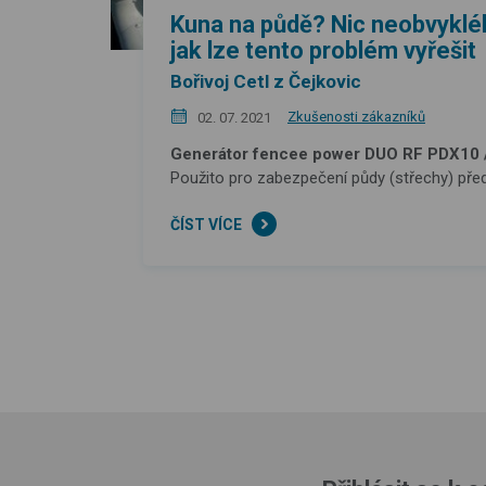
Kuna na půdě? Nic neobvykléh
jak lze tento problém vyřešit
Bořivoj Cetl z Čejkovic
Zkušenosti zákazníků
02. 07. 2021
Generátor fencee power DUO RF PDX10 
Použito pro zabezpečení půdy (střechy) pře
ČÍST VÍCE