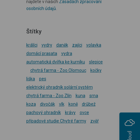
najdete v našich
Zásadách zpracování
osobních údajů
.
Štítky
králíci
vydry
daněk
zajíci
volavka
domácí prasata
vydra
automatická dvířka ke kurníku
slepice
chytrá farma - Zoo Olomouc
kočky
liška
pes
elektrický ohradník solární systém
chytrá farma - Zoo Zlín
kuna
srna
koza
divočák
vlk
koně
drůbež
pachový ohradník
krávy
ovce
případové studie Chytré farmy
zvěř