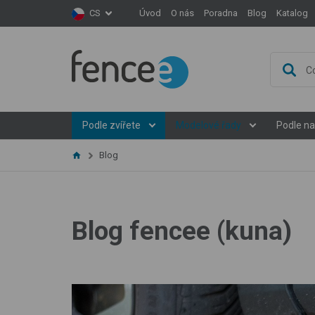
Úvod
O nás
Poradna
Blog
Katalog
CS
Podle zvířete
Modelové řady
Podle na
Blog
Blog fencee (kuna)