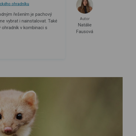
ického ohradníku
hodným řešením je pachový
Autor
 vybrat i nainstalovat. Také
Natálie
ý ohradník v kombinaci s
Fausová