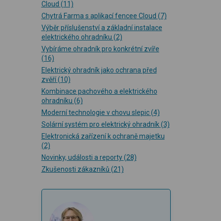
Cloud
(11)
Chytrá Farma s aplikací fencee Cloud
(7)
Výběr příslušenství a základní instalace
elektrického ohradníku
(2)
Vybíráme ohradník pro konkrétní zvíře
(16)
Elektrický ohradník jako ochrana před
zvěří
(10)
Kombinace pachového a elektrického
ohradníku
(6)
Moderní technologie v chovu slepic
(4)
Solární systém pro elektrický ohradník
(3)
Elektronická zařízení k ochraně majetku
(2)
Novinky, události a reporty
(28)
Zkušenosti zákazníků
(21)