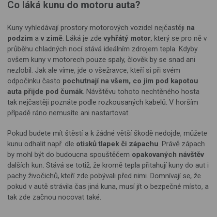
Co láká kunu do motoru auta?
Kuny vyhledávají prostory motorových vozidel nejčastěji
na
podzim
a
v zimě
. Láká je zde
vyhřátý motor
, který se pro ně v
průběhu chladných nocí stává ideálním zdrojem tepla. Kdyby
ovšem kuny v motorech pouze spaly, člověk by se snad ani
nezlobil. Jak ale víme, jde o všežravce, kteří si při svém
odpočinku často
pochutnají na všem, co jim pod kapotou
auta přijde pod čumák
. Návštěvu tohoto nechtěného hosta
tak nejčastěji poznáte podle rozkousaných kabelů. V horším
případě ráno nemusíte ani nastartovat.
Pokud budete mít štěstí a k žádné větší škodě nedojde, můžete
kunu odhalit např. dle
otisků tlapek či zápachu
. Právě zápach
by mohl být do budoucna spouštěčem
opakovaných návštěv
dalších kun. Stává se totiž, že kromě tepla přitahují kuny do aut i
pachy živočichů, kteří zde pobývali před nimi. Domnívají se, že
pokud v autě strávila čas jiná kuna, musí jít o bezpečné místo, a
tak zde začnou nocovat také.