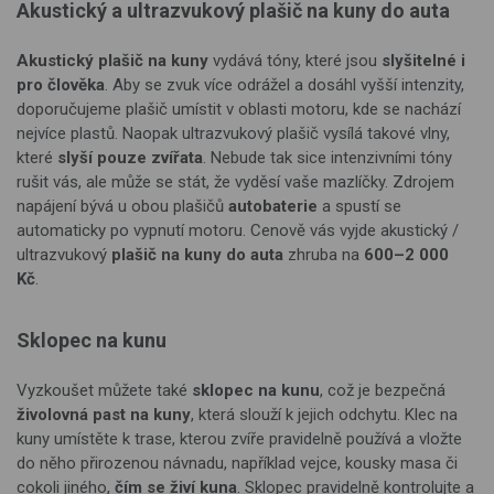
Akustický a ultrazvukový plašič na kuny do auta
Akustický plašič na kuny
vydává tóny, které jsou
slyšitelné i
pro člověka
. Aby se zvuk více odrážel a dosáhl vyšší intenzity,
doporučujeme plašič umístit v oblasti motoru, kde se nachází
nejvíce plastů. Naopak ultrazvukový plašič vysílá takové vlny,
které
slyší pouze zvířata
. Nebude tak sice intenzivními tóny
rušit vás, ale může se stát, že vyděsí vaše mazlíčky. Zdrojem
napájení bývá u obou plašičů
autobaterie
a spustí se
automaticky po vypnutí motoru. Cenově vás vyjde akustický /
ultrazvukový
plašič na kuny do auta
zhruba na
600–2 000
Kč
.
Sklopec na kunu
Vyzkoušet můžete také
sklopec na kunu
, což je bezpečná
živolovná past na kuny
, která slouží k jejich odchytu. Klec na
kuny u
místěte k trase, kterou zvíře pravidelně používá a vložte
do něho přirozenou návnadu, například vejce, kousky masa či
cokoli jiného,
čím se živí kuna
.
Sklopec pravidelně kontrolujte a