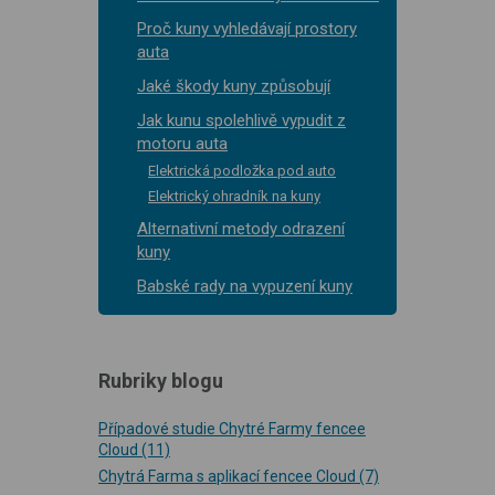
Proč kuny vyhledávají prostory
auta
Jaké škody kuny způsobují
Jak kunu spolehlivě vypudit z
motoru auta
Elektrická podložka pod auto
Elektrický ohradník na kuny
Alternativní metody odrazení
kuny
Babské rady na vypuzení kuny
Rubriky blogu
Případové studie Chytré Farmy fencee
Cloud
(11)
Chytrá Farma s aplikací fencee Cloud
(7)