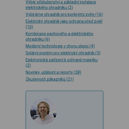
Výběr příslušenství a základní instalace
elektrického ohradníku
(2)
Vybíráme ohradník pro konkrétní zvíře
(16)
Elektrický ohradník jako ochrana před zvěří
(10)
Kombinace pachového a elektrického
ohradníku
(6)
Moderní technologie v chovu slepic
(4)
Solární systém pro elektrický ohradník
(3)
Elektronická zařízení k ochraně majetku
(2)
Novinky, události a reporty
(28)
Zkušenosti zákazníků
(21)