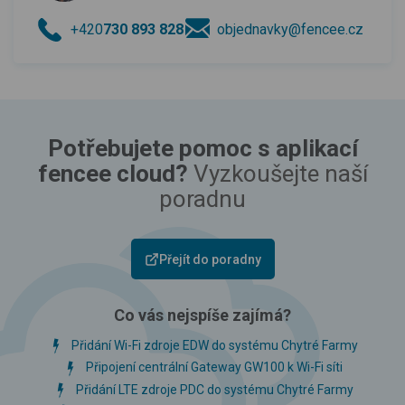
+420
730 893 828
objednavky@fencee.cz
Potřebujete pomoc s aplikací
fencee cloud?
Vyzkoušejte naší
poradnu
Přejít do poradny
Co vás nejspíše zajímá?
Přidání Wi-Fi zdroje EDW do systému Chytré Farmy
Připojení centrální Gateway GW100 k Wi-Fi síti
Přidání LTE zdroje PDC do systému Chytré Farmy