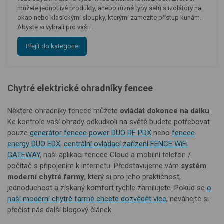
můžete jednotlivé produkty, anebo různé typy setů s izolátory na
okap nebo klasickými sloupky, kterými zamezíte přístup kunám.
Abyste si vybrali pro vaši…
Přejít do kategorie
Chytré elektrické ohradníky fencee
Některé ohradníky fencee můžete
ovládat dokonce na dálku
.
Ke kontrole vaší ohrady odkudkoli na světě budete potřebovat
pouze
generátor fencee power DUO RF PDX
nebo
fencee
energy DUO EDX
,
centrální ovládací zařízení FENCE WiFi
GATEWAY
, naši aplikaci fencee Cloud a mobilní telefon /
počítač s připojením k internetu. Představujeme vám
systém
moderní chytré farmy
, který si pro jeho praktičnost,
jednoduchost a získaný komfort rychle zamilujete. Pokud se
o
naší moderní chytré farmě chcete dozvědět více
, neváhejte si
přečíst nás další blogový článek.