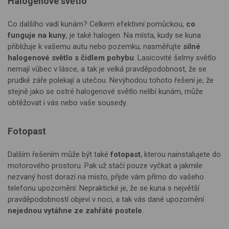
Halogenové světlo
Co dalšího vadí kunám? Celkem efektivní pomůckou,
co
funguje na kuny
, je také halogen. Na místa, kudy se kuna
přibližuje k vašemu autu nebo pozemku, nasměřujte
silné
halogenové světlo s čidlem pohybu
. Lasicovité šelmy světlo
nemají vůbec v lásce, a tak je velká pravděpodobnost, že se
prudké záře polekají a utečou. Nevýhodou tohoto řešení je, že
stejně jako se ostré halogenové světlo nelíbí kunám, může
obtěžovat i vás nebo vaše sousedy.
Fotopast
Dalším řešením může být také
fotopast
, kterou nainstalujete do
motorového prostoru. Pak už stačí pouze vyčkat a jakmile
nezvaný host dorazí na místo, přijde vám přímo do vašeho
telefonu upozornění. Nepraktické je, že se kuna s největší
pravděpodobností objeví v noci, a tak vás dané upozornění
nejednou vytáhne ze zahřáté postele
.