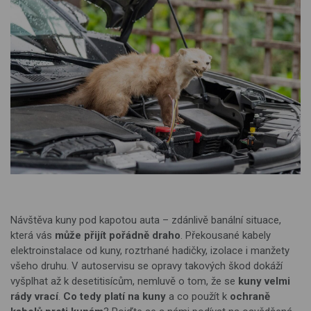
Návštěva kuny pod kapotou auta – zdánlivě banální situace,
která vás
může přijít pořádně draho
. Překousané kabely
elektroinstalace od kuny, roztrhané hadičky, izolace i manžety
všeho druhu. V autoservisu se opravy takových škod dokáží
vyšplhat až k desetitisícům, nemluvě o tom, že se
kuny velmi
rády vrací
.
Co tedy platí na kuny
a co použít k
ochraně