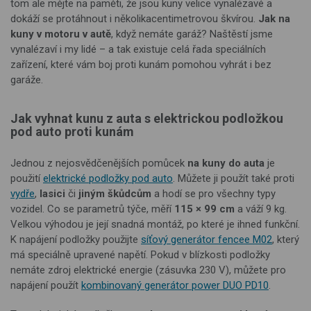
tom ale mějte na paměti, že jsou kuny velice vynalézavé a
dokáží se protáhnout i několikacentimetrovou škvírou.
Jak na
kuny v motoru v autě
, když nemáte garáž? Naštěstí jsme
vynalézaví i my lidé – a tak existuje celá řada speciálních
zařízení, které vám boj proti kunám pomohou vyhrát i bez
garáže.
Jak vyhnat kunu z auta s elektrickou podložkou
pod auto proti kunám
Jednou z nejosvědčenějších pomůcek
na kuny do auta
je
použití
elektrické podložky pod auto
. Můžete ji použít také proti
vydře
,
lasici
či
jiným škůdcům
a hodí se pro všechny typy
vozidel. Co se parametrů týče, měří
115
×
99 cm
a váží 9 kg.
Velkou výhodou je její snadná montáž, po které je ihned funkční.
K napájení podložky použijte
síťový generátor fencee M02
, který
má speciálně upravené napětí. Pokud v blízkosti podložky
nemáte zdroj elektrické energie (zásuvka 230 V), můžete pro
napájení použít
kombinovaný generátor power DUO PD10
.