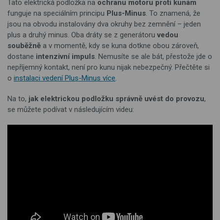
Tato elektrická podložka na
ochranu motoru proti kunám
funguje na speciálním principu
Plus-Minus
. To znamená, že
jsou na obvodu instalovány dva okruhy bez zemnění – jeden
plus a druhý minus. Oba dráty se z generátoru
vedou
souběžně
a v momentě, kdy se kuna dotkne obou zároveň,
dostane
intenzivní impuls
. Nemusíte se ale bát, přestože jde o
nepříjemný kontakt, není pro kunu nijak nebezpečný. Přečtěte si
o
instalaci vedení Plus-Minus více
.
Na to,
jak elektrickou podložku správně uvést do provozu
,
se můžete podívat v následujícím videu: