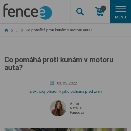
0
MENU
Co pomáhá proti kunám v motoru auta?
…
Co pomáhá proti kunám v motoru
auta?
03. 05. 2022
Elektrický ohradník jako ochrana před zvěří
Autor
Natálie
Fausová