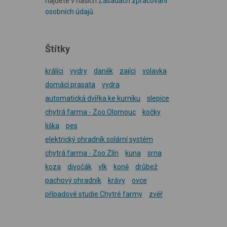
najdete v našich
Zásadách zpracování
osobních údajů
.
Štítky
králíci
vydry
daněk
zajíci
volavka
domácí prasata
vydra
automatická dvířka ke kurníku
slepice
chytrá farma - Zoo Olomouc
kočky
liška
pes
elektrický ohradník solární systém
chytrá farma - Zoo Zlín
kuna
srna
koza
divočák
vlk
koně
drůbež
pachový ohradník
krávy
ovce
případové studie Chytré farmy
zvěř