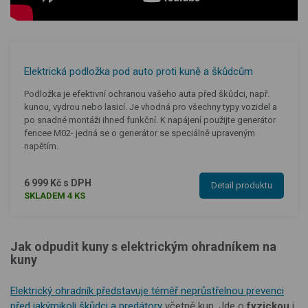
Elektrická podložka pod auto proti kuně a škůdcům
Podložka je efektivní ochranou vašeho auta před škůdci, např.
kunou, vydrou nebo lasicí. Je vhodná pro všechny typy vozidel a
po snadné montáži ihned funkční. K napájení použijte generátor
fencee M02- jedná se o generátor se speciálně upraveným
napětím.
6 999 Kč s DPH
Detail produktu
SKLADEM 4 KS
Jak odpudit kuny s elektrickým ohradníkem na
kuny
Elektrický ohradník představuje téměř neprůstřelnou prevenci
před jakýmikoli škůdci a predátory
včetně kun. Jde o
fyzickou
i