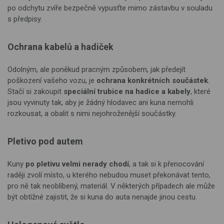
po odchytu zvíře bezpečně vypusťte mimo zástavbu v souladu
s předpisy.
Ochrana kabelů a hadiček
Odolným, ale poněkud pracným způsobem, jak předejít
poškození vašeho vozu, je
ochrana konkrétních součástek
.
Stačí si zakoupit
speciální trubice na hadice a kabely
, které
jsou vyvinuty tak, aby je žádný hlodavec ani kuna nemohli
rozkousat, a obalit s nimi nejohroženější součástky.
Pletivo pod autem
Kuny
po pletivu velmi nerady chodí
, a tak si k přenocování
raději zvolí místo, u kterého nebudou muset překonávat tento,
pro ně tak neoblíbený, materiál. V některých případech ale může
být obtížné zajistit, že si kuna do auta nenajde jinou cestu.