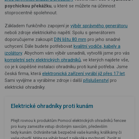
psychickou překážku
, u které se můžete na účinnost
stoprocentně spolehnout.
Základem funkčního zapojení je
výběr správného generátoru
neboli zdroje elektrického napětí. Spolu s generátorem
doporučujeme zakoupit
DIN lištu 80 mm
pro jeho snadné
uchycení. Dále budete potřebovat
kvalitní vodiče, kabely a
izolátory
. Abychom vám výběr usnadnili, vytvořili jsme pro vás
kompletní sety elektrických ohradníků
, ve kterých najdete vše,
co je k úspěšné instalaci ohradníku proti kuně potřeba. Jsme
česká firma, která
elektronická zařízení vyrábí již přes 17 let
.
Sami vyvíjíme a vyrábíme zdroje i další
příslušenství
pro
elektrické ohradníky.
Elektrické ohradníky proti kunám
Přejít rovnou k produktům Pomocí elektrických ohradníků fencee
pro kuny zamezíte vstup drobným savcům, především
tedy kunám. Ochráníte tak bezpečně vaše kurníky, králíkárny či
vaše obydlí. Máte na výběr hned z několika možností. Zvolit si