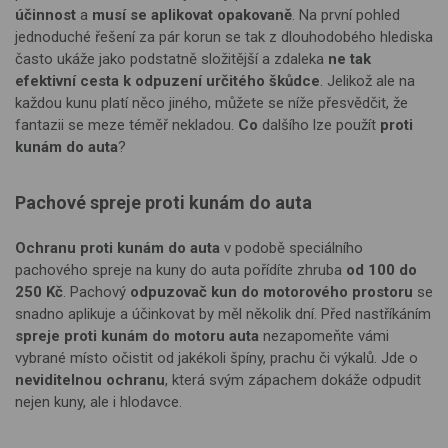
účinnost
a
musí se aplikovat opakovaně
. Na první pohled
jednoduché řešení za pár korun se tak z dlouhodobého hlediska
často ukáže jako podstatně složitější a zdaleka
ne tak
efektivní cesta k odpuzení určitého škůdce
. Jelikož ale na
každou kunu platí něco jiného, můžete se níže přesvědčit, že
fantazii se meze téměř nekladou.
Co
dalšího lze použít
proti
kunám do auta
?
Pachové spreje proti kunám do auta
Ochranu proti kunám do auta
v podobě speciálního
pachového spreje na kuny do auta pořídíte zhruba
od 100 do
250 Kč
. Pachový
odpuzovač kun do motorového prostoru
se
snadno aplikuje a účinkovat by měl několik dní. Před nastříkáním
spreje proti kunám do motoru auta
nezapomeňte vámi
vybrané místo očistit od jakékoli špíny, prachu či výkalů. Jde o
neviditelnou ochranu
, která svým zápachem dokáže odpudit
nejen kuny, ale i hlodavce.