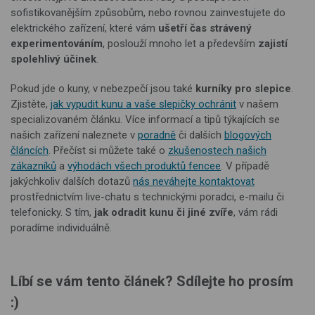
sofistikovanějším způsobům, nebo rovnou zainvestujete do
elektrického zařízení, které vám
ušetří čas strávený
experimentováním
, poslouží mnoho let a především
zajistí
spolehlivý účinek
.
Pokud jde o kuny, v nebezpečí jsou také
kurníky pro slepice
.
Zjistěte,
jak vypudit kunu a vaše slepičky ochránit
v našem
specializovaném článku. Více informací a tipů týkajících se
našich zařízení naleznete v
poradně
či dalších
blogových
článcích
. Přečíst si můžete také o
zkušenostech našich
zákazníků
a
výhodách všech produktů fencee
. V případě
jakýchkoliv dalších dotazů
nás neváhejte kontaktovat
prostřednictvím live-chatu s technickými poradci, e-mailu či
telefonicky. S tím,
jak odradit kunu či jiné zvíře
, vám rádi
poradíme individuálně.
Líbí se vám tento článek? Sdílejte ho prosím
:)