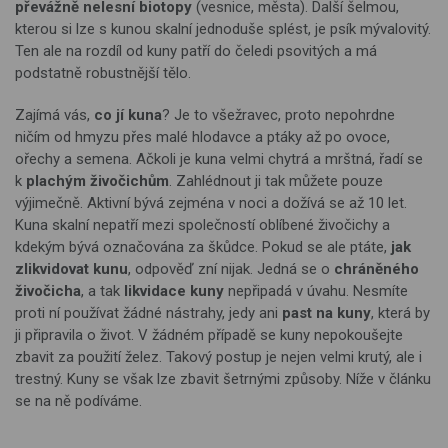
převážně nelesní biotopy
(vesnice, města). Další šelmou,
kterou si lze s kunou skalní jednoduše splést, je psík mývalovitý.
Ten ale na rozdíl od kuny patří do čeledi psovitých a má
podstatně robustnější tělo.
Zajímá vás,
co jí kuna
? Je to všežravec, proto nepohrdne
ničím od hmyzu přes malé hlodavce a ptáky až po ovoce,
ořechy a semena. Ačkoli je kuna velmi chytrá a mrštná, řadí se
k
plachým živočichům
. Zahlédnout ji tak můžete pouze
výjimečně. Aktivní bývá zejména v noci a dožívá se až 10 let.
Kuna skalní nepatří mezi společností oblíbené živočichy a
kdekým bývá označována za škůdce. Pokud se ale ptáte,
jak
zlikvidovat kunu
, odpověď zní nijak. Jedná se o
chráněného
živočicha
, a tak
likvidace kuny
nepřipadá v úvahu. Nesmíte
proti ní používat žádné nástrahy, jedy ani
past na kuny
, která by
ji připravila o život. V žádném případě se kuny nepokoušejte
zbavit za použití želez. Takový postup je nejen velmi krutý, ale i
trestný. Kuny se však lze zbavit šetrnými způsoby. Níže v článku
se na ně podíváme.