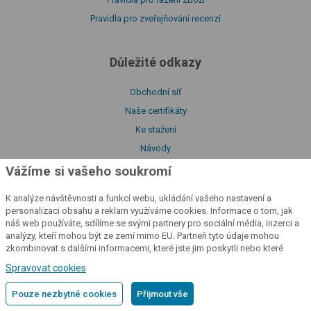
Pravidla pro zveřejňování recenzí
Důležité odkazy
Obchodní síť
Naše certifikáty
Ke stažení
Návody
O naší firmě
Vážíme si vašeho soukromí
Prohlášení o shodě
K analýze návštěvnosti a funkcí webu, ukládání vašeho nastavení a
Katalog produktů
personalizaci obsahu a reklam využíváme cookies. Informace o tom, jak
Zásady zpracování souborů cookies
náš web používáte, sdílíme se svými partnery pro sociální média, inzerci a
analýzy, kteří mohou být ze zemí mimo EU. Partneři tyto údaje mohou
Zásady zpracování osobních údajů
zkombinovat s dalšími informacemi, které jste jim poskytli nebo které
Poučení o souborech cookies
získali v důsledku toho, že používáte jejich služby.
Podrobné informace
Spravovat cookies
Licenční podmínky aplikace fencee Cloud
Pouze nezbytné cookies
Přijmout vše
Prohlášení o přístupnosti