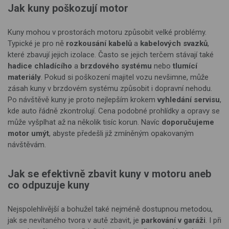
Jak kuny poškozují motor
Kuny mohou v prostorách motoru způsobit velké problémy.
Typické je pro ně
rozkousání kabelů
a
kabelových svazků
,
které zbavují jejich izolace. Často se jejich terčem stávají také
hadice chladícího
a
brzdového systému
nebo
tlumící
materiály
. Pokud si poškození majitel vozu nevšimne, může
zásah kuny v brzdovém systému způsobit i dopravní nehodu.
Po návštěvě kuny je proto nejlepším krokem
vyhledání servisu
,
kde auto řádně zkontrolují. Cena podobné prohlídky a opravy se
může vyšplhat až na několik tisíc korun. Navíc
doporučujeme
motor umýt
, abyste předešli již zmíněným opakovaným
návštěvám.
Jak se efektivně zbavit kuny v motoru aneb
co odpuzuje kuny
Nejspolehlivější a bohužel také nejméně dostupnou metodou,
jak se nevítaného tvora v autě zbavit, je
parkování v garáži
. I při