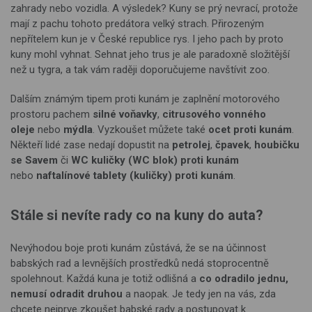
zahrady nebo vozidla. A výsledek? Kuny se prý nevrací, protože
mají z pachu tohoto predátora velký strach. Přirozeným
nepřítelem kun je v České republice rys. I jeho pach by proto
kuny mohl vyhnat. Sehnat jeho trus je ale paradoxně složitější
než u tygra, a tak vám raději doporučujeme navštívit zoo.
Dalším známým tipem proti kunám je zaplnění motorového
prostoru pachem
silné voňavky
,
citrusového vonného
oleje
nebo
mýdla
. Vyzkoušet můžete také
ocet proti kunám
.
Někteří lidé zase nedají dopustit na
petrolej
,
čpavek
,
houbičku
se Savem
či
WC kuličky (WC blok) proti kunám
nebo
naftalínové tablety (kuličky) proti kunám
.
Stále si nevíte rady co na kuny do auta?
Nevýhodou boje proti kunám zůstává, že se na účinnost
babských rad a levnějších prostředků nedá stoprocentně
spolehnout. Každá kuna je totiž odlišná a
co odradilo jednu,
nemusí odradit druhou
a naopak. Je tedy jen na vás, zda
chcete nejprve zkoušet babské rady a postupovat k