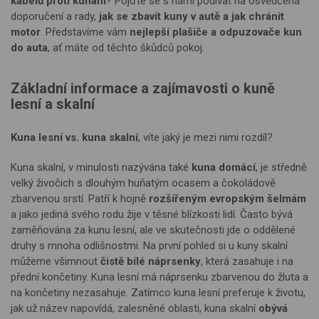
kabelů proti kunám
? Pojďte se s námi podívat na osvědčená
doporučení a rady,
jak se zbavit kuny v autě a jak chránit
motor
. Představíme vám
nejlepší plašiče a odpuzovače kun
do auta
, ať máte od těchto škůdců pokoj.
Základní informace a zajímavosti o kuně
lesní a skalní
Kuna lesní vs. kuna skalní
, víte jaký je mezi nimi rozdíl?
Kuna skalní, v minulosti nazývána také
kuna domácí
, je středně
velký živočich s dlouhým huňatým ocasem a čokoládově
zbarvenou srstí. Patří k hojně
rozšířeným evropským šelmám
a jako jediná svého rodu žije v těsné blízkosti lidí. Často bývá
zaměňována za kunu lesní, ale ve skutečnosti jde o oddělené
druhy s mnoha odlišnostmi. Na první pohled si u kuny skalní
můžeme všimnout
čistě bílé náprsenky
, která zasahuje i na
přední končetiny. Kuna lesní má náprsenku zbarvenou do žluta a
na končetiny nezasahuje. Zatímco kuna lesní preferuje k životu,
jak už název napovídá, zalesněné oblasti, kuna skalní
obývá