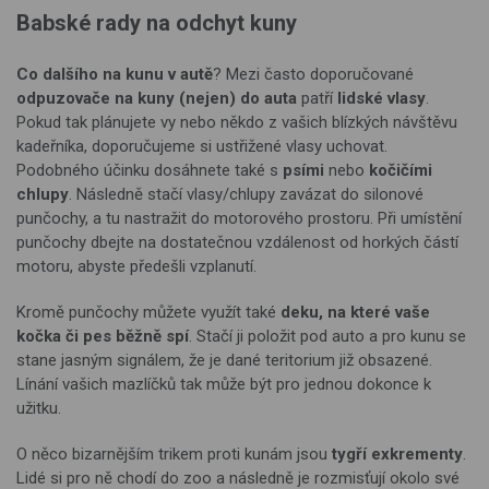
Babské rady na odchyt kuny
Co dalšího na kunu v autě
? Mezi často doporučované
odpuzovače na kuny (nejen) do auta
patří
lidské vlasy
.
Pokud tak plánujete vy nebo někdo z vašich blízkých návštěvu
kadeřníka, doporučujeme si ustřižené vlasy uchovat.
Podobného účinku dosáhnete také s
psími
nebo
kočičími
chlupy
. Následně stačí vlasy/chlupy zavázat do silonové
punčochy, a tu nastražit do motorového prostoru. Při umístění
punčochy dbejte na dostatečnou vzdálenost od horkých částí
motoru, abyste předešli vzplanutí.
Kromě punčochy můžete využít také
deku, na které vaše
kočka či pes běžně spí
. Stačí ji položit pod auto a pro kunu se
stane jasným signálem, že je dané teritorium již obsazené.
Línání vašich mazlíčků tak může být pro jednou dokonce k
užitku.
O něco bizarnějším trikem proti kunám jsou
tygří exkrementy
.
Lidé si pro ně chodí do zoo a následně je rozmisťují okolo své