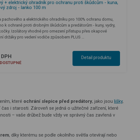
 + elektrický ohradník pro ochranu proti škůdcům - kuna,
ťový zdroj - lanko 100 m
a pachového a elektrického ohradníku pro 100% ochranu domu,
no k ochraně proti drobným škůdcům a predátorům - kuny, vydry,
i kočky. Izolátory vhodné pro omezení přístupu přes okapové
lní držáky pro vedení vodiče způsobem PLUS …
s DPH
Detail produktu
EDOSTUPNÉ
ením, které
ochrání slepice před predátory
, jako jsou
lišky
,
 čas i starosti. Zároveň se jedná o užitečné zařízení, které
osti – vaše drůbež bude vždy ve správný čas zavřená v
orem
, díky kterému se podle okolního světla otevírají nebo