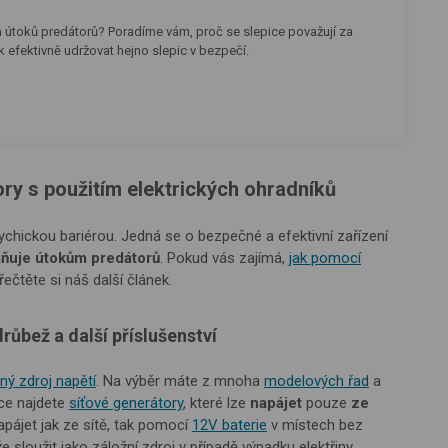
m útoků predátorů? Poradíme vám, proč se slepice považují za
ak efektivně udržovat hejno slepic v bezpečí.
ry s použitím elektrických ohradníků
ychickou bariérou. Jedná se o bezpečné a efektivní zařízení
ňuje útokům predátorů
. Pokud vás zajímá,
jak pomocí
přečtěte si náš další článek.
růbež a další příslušenství
ný zdroj napětí
. Na výběr máte z mnoha
modelových řad
a
dce najdete
síťové generátory
, které lze
napájet
pouze
ze
apájet jak ze sítě, tak pomocí
12V baterie
v místech bez
sloužit jako záložní zdroj v případě výpadku elektřiny.