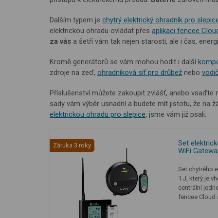
Dalším typem je
chytrý elektrický ohradník pro slepic
elektrickou ohradu ovládat přes
aplikaci fencee Clou
za vás
a šetří vám tak nejen starosti, ale i čas, energi
Kromě generátorů se vám mohou hodit i další
kompo
zdroje na zeď,
ohradníková síť pro drůbež
nebo
vodi
Příslušenství můžete zakoupit zvlášť, anebo vsaďte
sady vám výběr usnadní a budete mít jistotu, že na
elektrickou ohradu pro slepice
, jsme vám již psali.
Set elektric
Záruka 3 roky
WiFi Gatewa
Set chytrého 
1 J, který je 
centrální jed
fencee Cloud 