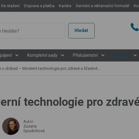
Ke stažení
Doprava a platba
Kariéra
Servisní a reklamační formulář
Ko
Hledat
pájení
Kompletní sady
Příslušenství
EquiGPS
 o drůbež – Moderní technologie pro zdravé a šťastné slepice
rní technologie pro zdravé
Autor
Zuzana
Spudichová