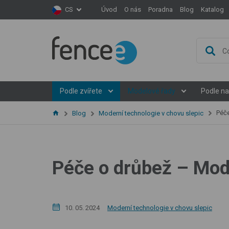
Úvod
O nás
Poradna
Blog
Katalog
CS
Podle zvířete
Modelové řady
Podle na
Péče
Blog
Moderní technologie v chovu slepic
Péče o drůbež – Mode
Moderní technologie v chovu slepic
10. 05. 2024