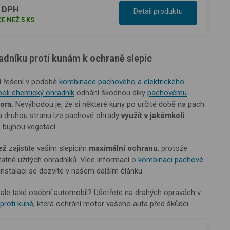
s DPH
Detail produktu
E NEŽ 5 KS
dníku proti kunám k ochraně slepic
í řešení v podobě
kombinace pachového a elektrického
oli chemický ohradník
odhání škodnou díky
pachovému
ora
. Nevýhodou je, že si některé kuny po určité době na pach
Na druhou stranu lze pachové ohrady
využít v jakémkoli
 bujnou vegetací.
ež
zajistíte vašim slepicím
maximální ochranu
, protože
tatně užitých ohradníků. Více informací o
kombinaci pachové
 instalaci se dozvíte v našem dalším článku.
, ale také osobní automobil? Ušetřete na drahých opravách v
proti kuně
, která ochrání motor vašeho auta před škůdci.