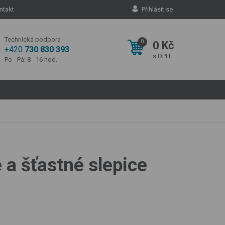
ntakt
Přihlásit se
Technická podpora
0
0 Kč
+420
730 830 393
s DPH
Po - Pá: 8 - 16 hod.
 a šťastné slepice