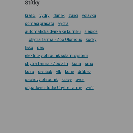
Štítky
králíci
vydry
daněk
zajíci
volavka
domácí prasata
vydra
automatická dvířka ke kurníku
slepice
chytrá farma - Zoo Olomouc
kočky
liška
pes
elektrický ohradník solární systém
chytrá farma - Zoo Zlín
kuna
srna
koza
divočák
vlk
koně
drůbež
pachový ohradník
krávy
ovce
případové studie Chytré farmy
zvěř