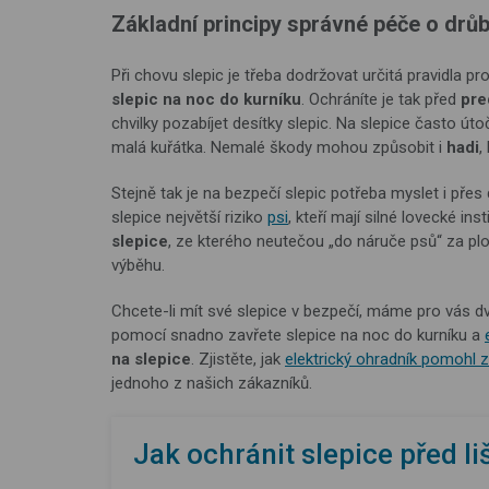
Základní principy správné péče o drů
Při chovu slepic je třeba dodržovat určitá pravidla pro
slepic na noc do kurníku
. Ochráníte je tak před
pre
chvilky pozabíjet desítky slepic. Na slepice často úto
malá kuřátka. Nemalé škody mohou způsobit i
hadi
,
Stejně tak je na bezpečí slepic potřeba myslet i přes 
slepice největší riziko
psi
, kteří mají silné lovecké inst
slepice
, ze kterého neutečou „do náruče psů“ za pl
výběhu.
Chcete-li mít své slepice v bezpečí, máme pro vás d
pomocí snadno zavřete slepice na noc do kurníku a
na slepice
. Zjistěte, jak
elektrický ohradník pomohl 
jednoho z našich zákazníků.
Jak ochránit slepice před l