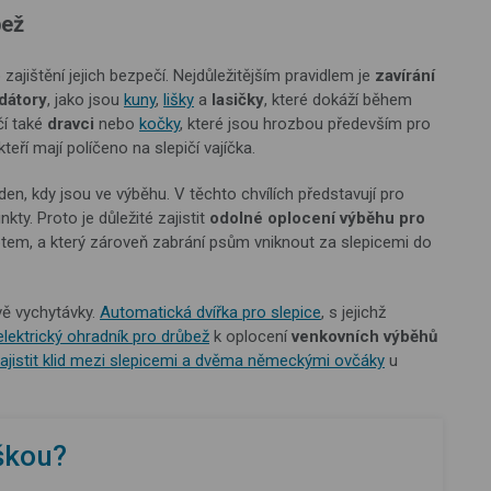
bež
 zajištění jejich bezpečí. Nejdůležitějším pravidlem je
zavírání
dátory
, jako jsou
kuny
,
lišky
a
lasičky
, které dokáží během
čí také
dravci
nebo
kočky
, které jsou hrozbou především pro
 kteří mají políčeno na slepičí vajíčka.
den, kdy jsou ve výběhu. V těchto chvílích představují pro
inkty. Proto je důležité zajistit
odolné oplocení výběhu pro
otem, a který zároveň zabrání psům vniknout za slepicemi do
vě vychytávky.
Automatická dvířka pro slepice
, s jejichž
elektrický ohradník pro drůbež
k oplocení
venkovních výběhů
zajistit klid mezi slepicemi a dvěma německými ovčáky
u
iškou?