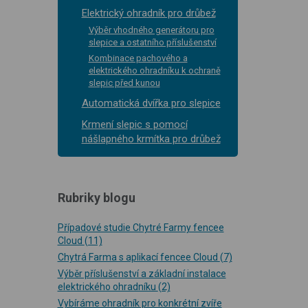
Elektrický ohradník pro drůbež
Výběr vhodného generátoru pro
slepice a ostatního příslušenství
Kombinace pachového a
elektrického ohradníku k ochraně
slepic před kunou
Automatická dvířka pro slepice
Krmení slepic s pomocí
nášlapného krmítka pro drůbež
Rubriky blogu
Případové studie Chytré Farmy fencee
Cloud
(11)
Chytrá Farma s aplikací fencee Cloud
(7)
Výběr příslušenství a základní instalace
elektrického ohradníku
(2)
Vybíráme ohradník pro konkrétní zvíře