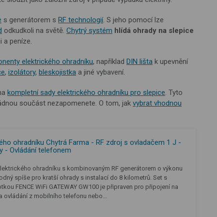
e
s generátorem s
RF technologií
. S jeho pomocí lze
d
odkudkoli na světě.
Chytrý systém
hlídá ohrady na slepice
i a peníze.
nenty elektrického ohradníku
, například
DIN lišta
k upevnění
če
,
izolátory
,
bleskojistka
a jiné vybavení.
 na
kompletní sady elektrického ohradníku pro slepice
. Tyto
 žádnou součást nezapomenete. O tom, jak
vybrat vhodnou
kého ohradníku Chytrá Farma - RF zdroj s ovladačem 1 J -
y - Ovládání telefonem
elektrického ohradníku s kombinovaným RF generátorem o výkonu
vhodný spíše pro kratší ohrady s instalací do 8 kilometrů. Set s
notkou FENCE WiFi GATEWAY GW100 je připraven pro připojení na
a ovládání z mobilního telefonu nebo…