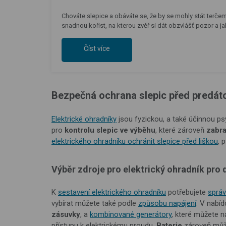
Chováte slepice a obáváte se, že by se mohly stát terče
snadnou kořist, na kterou zvěř si dát obzvlášť pozor a j
Číst více
Bezpečná ochrana slepic před predáto
Elektrické ohradníky
jsou fyzickou, a také účinnou ps
pro
kontrolu slepic ve výběhu
, které zároveň
zabra
elektrického ohradníku ochránit slepice před liškou
, 
Výběr zdroje pro elektrický ohradník pro d
K
sestavení elektrického ohradníku
potřebujete
správ
vybírat můžete také podle
způsobu napájení
. V nabí
zásuvky
, a
kombinované generátory
, které můžete n
přístupu k elektrickému proudu.
Baterie
zároveň může 