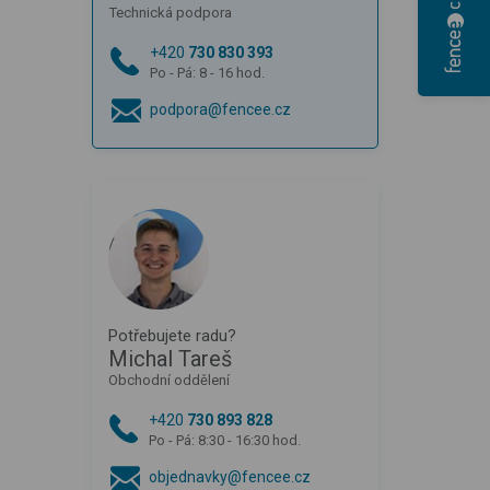
Technická podpora
+420
730 830 393
Po - Pá: 8 - 16 hod.
podpora@fencee.cz
Potřebujete radu?
Michal Tareš
Obchodní oddělení
+420
730 893 828
Po - Pá: 8:30 - 16:30 hod.
objednavky@fencee.cz