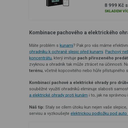
8 999 Kč 
SKLADEM VÍC
Kombinace pachového a elektrického ohra
Máte problém s
kunami
? Pak pro vás máme efektivn
ohradníku k ochraně slepic před kunami
.
Pachový neb
koncentrátu
, který imituje
pach přirozeného predát
zvyknou a ohradník tak může ztrácet na účinnosti. 
terénu
, včetně kopcovitého nebo hůře přístupného s
Kombinací pachové a elektrické ohrady pro drůb
souběžné využití ohradníků eliminuje slabosti samos
a elektrické ohrady proti kunám
i to, jak na správnou
Náš tip:
Staly se cílem útoku kun nejen vaše slepice
servisu a vyzkoušejte
elektrickou podložku pod auto 