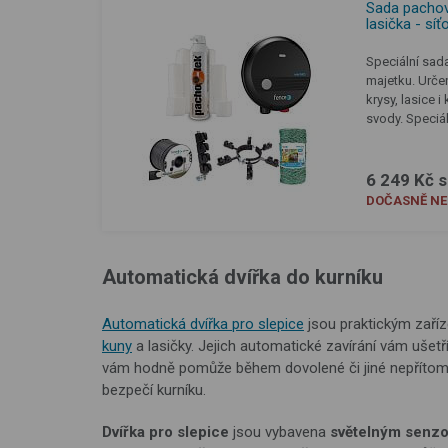
Sada pachový
lasička - sí
Speciální sad
majetku. Urče
krysy, lasice 
svody. Speciá
6 249 Kč 
DOČASNĚ N
Automatická dvířka do kurníku
Automatická dvířka pro slepice
jsou praktickým zaříz
kuny
a lasičky. Jejich automatické zavírání vám ušetří
vám hodně pomůže během dovolené či jiné nepřítomn
bezpečí kurníku.
Dvířka pro slepice
jsou vybavena
světelným senz