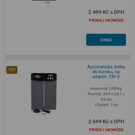
2 499 Kč s DPH
PRODEJ UKONČEN
Detail
produktu
Automatická dvířka
TOP
do kurníku, na
adaptér 230 V
Hmotnost: 0,85 kg
Rozměr: 34,9 × 24,1 ×
4,6 cm
V balení: 1 ks
2 699 Kč s DPH
PRODEJ UKONČEN