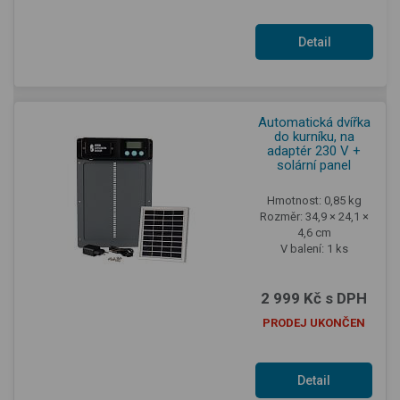
Detail
produktu
Automatická dvířka
do kurníku, na
adaptér 230 V +
solární panel
Hmotnost: 0,85 kg
Rozměr: 34,9 × 24,1 ×
4,6 cm
V balení: 1 ks
2 999 Kč s DPH
PRODEJ UKONČEN
Detail