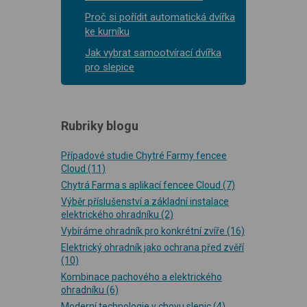
Proč si pořídit automatická dvířka
ke kurníku
Jak vybrat samootvírací dvířka
pro slepice
Rubriky blogu
Případové studie Chytré Farmy fencee
Cloud
(11)
Chytrá Farma s aplikací fencee Cloud
(7)
Výběr příslušenství a základní instalace
elektrického ohradníku
(2)
Vybíráme ohradník pro konkrétní zvíře
(16)
Elektrický ohradník jako ochrana před zvěří
(10)
Kombinace pachového a elektrického
ohradníku
(6)
Moderní technologie v chovu slepic
(4)