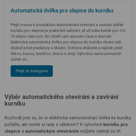
Automatická dvířka pro slepice do kurníku
Přejít rovnou k produktům Automatické otevírání a zavíraní dvířek
kurníku pro slepice je praktické zařízení, ať už máte kurník pro 5 či
10 slepic nebo pro 50. Ušetří vám spoustu času a starostí.
Elektrická automatická dvířka pro slepice do kurníku chrání vaši
drůbež před predátory a škůdci. Ochrana drůbeže a vajíček před
liškou, kunou, lasičkou, dravci a zmijí. Výhodou samozavíracích
dvířek do…
Přejít do kategorie
Výběr automatického otevírání a zavírání
kurníku
Rozhodli jste se, že si elektrická samootevírací dvířka ke kurníku
pořídíte, ale nevíte si rady s výběrem? K vytvoření
kurníku pro
slepice s automatickým otevíráním
můžete vybírat ze tří