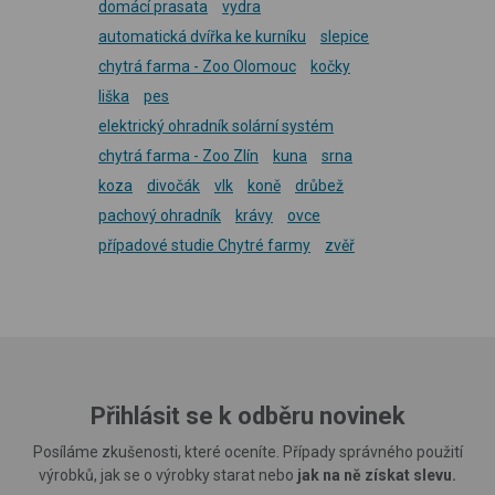
domácí prasata
vydra
automatická dvířka ke kurníku
slepice
chytrá farma - Zoo Olomouc
kočky
liška
pes
elektrický ohradník solární systém
chytrá farma - Zoo Zlín
kuna
srna
koza
divočák
vlk
koně
drůbež
pachový ohradník
krávy
ovce
případové studie Chytré farmy
zvěř
Přihlásit se k odběru novinek
Posíláme zkušenosti, které oceníte. Případy správného použití
výrobků, jak se o výrobky starat nebo
jak na ně získat slevu.