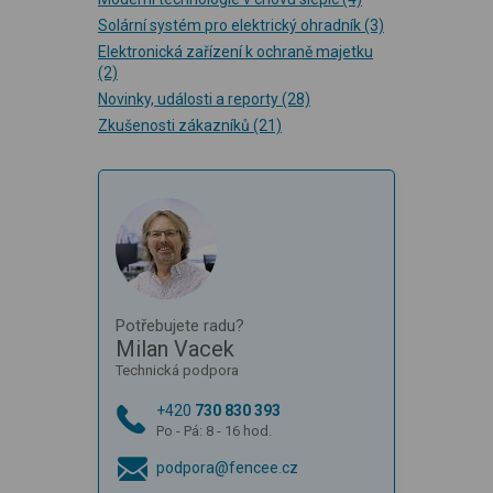
Solární systém pro elektrický ohradník
(3)
Elektronická zařízení k ochraně majetku
(2)
Novinky, události a reporty
(28)
Zkušenosti zákazníků
(21)
Potřebujete radu?
Milan Vacek
Technická podpora
+420
730 830 393
Po - Pá: 8 - 16 hod.
podpora@fencee.cz