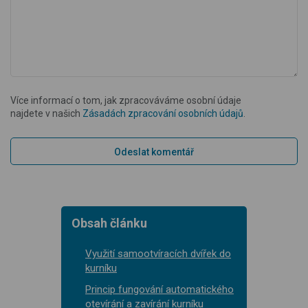
Více informací o tom, jak zpracováváme osobní údaje
najdete v našich
Zásadách zpracování osobních údajů
.
Obsah článku
Využití samootvíracích dvířek do
kurníku
Princip fungování automatického
otevírání a zavírání kurníku