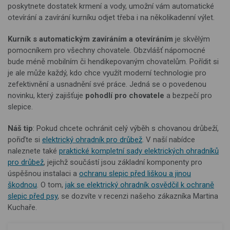
poskytnete dostatek krmení a vody, umožní vám automatické
otevírání a zavírání kurníku odjet třeba i na několikadenní výlet.
Kurník s automatickým zavíráním a otevíráním
je skvělým
pomocníkem pro všechny chovatele. Obzvlášť nápomocné
bude méně mobilním či hendikepovaným chovatelům. Pořídit si
je ale může každý, kdo chce využít moderní technologie pro
zefektivnění a usnadnění své práce. Jedná se o povedenou
novinku, který zajišťuje
pohodlí pro chovatele
a bezpečí pro
slepice.
Náš tip
: Pokud chcete ochránit celý výběh s chovanou drůbeží,
pořiďte si
elektrický ohradník pro drůbež
. V naší nabídce
naleznete také
praktické kompletní sady elektrických ohradníků
pro drůbež
, jejichž součástí jsou základní komponenty pro
úspěšnou instalaci a
ochranu slepic před liškou a jinou
škodnou
. O tom,
jak se elektrický ohradník osvědčil k ochraně
slepic před psy
, se dozvíte v recenzi našeho zákazníka Martina
Kuchaře.