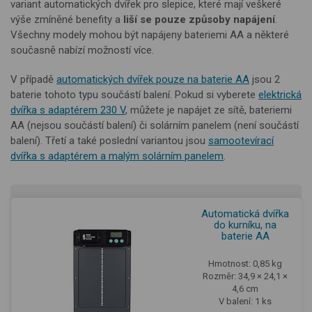
variant automatických dvířek pro slepice, které mají veškeré
výše zmíněné benefity a
liší se pouze způsoby napájení
.
Všechny modely mohou být napájeny bateriemi AA a některé
současně nabízí možností více.
V případě
automatických dvířek pouze na baterie AA
jsou 2
baterie tohoto typu součástí balení. Pokud si vyberete
elektrická
dvířka s adaptérem 230 V
, můžete je napájet ze sítě, bateriemi
AA (nejsou součástí balení) či solárním panelem (není součástí
balení). Třetí a také poslední variantou jsou
samootevírací
dvířka s adaptérem a malým solárním panelem
.
Automatická dvířka
do kurníku, na
baterie AA
Hmotnost: 0,85 kg
Rozměr: 34,9 × 24,1 ×
4,6 cm
V balení: 1 ks