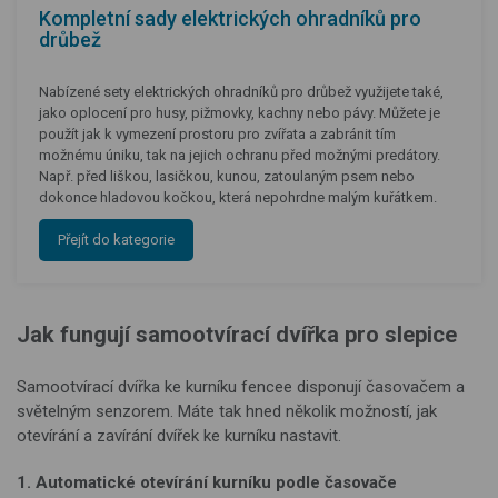
Kompletní sady elektrických ohradníků pro
drůbež
Nabízené sety elektrických ohradníků pro drůbež využijete také,
jako oplocení pro husy, pižmovky, kachny nebo pávy. Můžete je
použít jak k vymezení prostoru pro zvířata a zabránit tím
možnému úniku, tak na jejich ochranu před možnými predátory.
Např. před liškou, lasičkou, kunou, zatoulaným psem nebo
dokonce hladovou kočkou, která nepohrdne malým kuřátkem.
Přejít do kategorie
Jak fungují samootvírací dvířka pro slepice
Samootvírací dvířka ke kurníku fencee disponují časovačem a
světelným senzorem. Máte tak hned několik možností, jak
otevírání a zavírání dvířek ke kurníku nastavit.
1. Automatické otevírání kurníku podle časovače