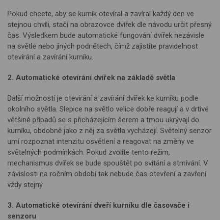
Pokud chcete, aby se kurník otevíral a zavíral každý den ve
stejnou chvíli, stačí na obrazovce dvířek dle návodu určit přesný
čas. Výsledkem bude automatické fungování dvířek nezávisle
na světle nebo jiných podnětech, čímž zajistíte pravidelnost
otevírání a zavírání kurníku.
2. Automatické otevírání dvířek na základě světla
Další možností je otevírání a zavírání dvířek ke kurníku podle
okolního světla. Slepice na světlo velice dobře reagují a v drtivé
většině případů se s přicházejícím šerem a tmou ukrývají do
kurníku, obdobně jako z něj za světla vycházejí. Světelný senzor
umí rozpoznat intenzitu osvětlení a reagovat na změny ve
světelných podmínkách. Pokud zvolíte tento režim,
mechanismus dvířek se bude spouštět po svítání a stmívání. V
závislosti na ročním období tak nebude čas otevření a zavření
vždy stejný.
3. Automatické otevírání dveří kurníku dle časovače i
senzoru