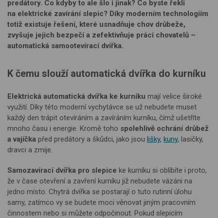
predátory. Co kdyby to ale šlo i jinak? Co byste řekli
na
elektrické zavírání slepic?
Díky moderním technologiím
totiž existuje řešení, které usnadňuje chov drůbeže,
zvyšuje jejich bezpečí a zefektivňuje práci chovatelů –
automatická samootevírací dvířka.
K čemu slouží automatická dvířka do kurníku
Elektrická automatická dvířka ke kurníku
mají velice široké
využití. Díky této moderní vychytávce se už nebudete muset
každý den trápit otevíráním a zavíráním kurníku, čímž ušetříte
mnoho času i energie. Kromě toho
spolehlivě ochrání drůbež
a vajíčka
před predátory a škůdci, jako jsou
lišky
,
kuny
, lasičky,
dravci a zmije.
Samozavírací dvířka pro slepice
ke kurníku si oblíbíte i proto,
že v čase otevření a zavření kurníku již nebudete vázáni na
jedno místo. Chytrá dvířka se postarají o tuto rutinní úlohu
samy, zatímco vy se budete moci věnovat jiným pracovním
činnostem nebo si můžete odpočinout. Pokud slepicím