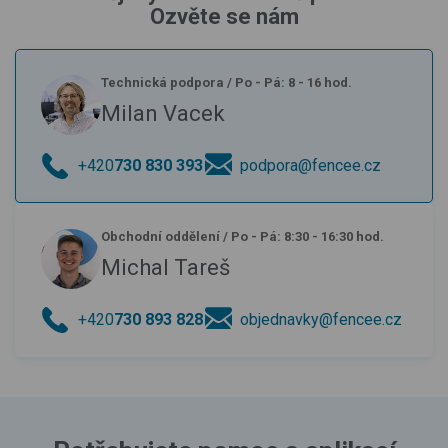
Ozvěte se nám
Technická podpora
/
Po - Pá: 8 - 16 hod.
Milan Vacek
+420
730 830 393
podpora@fencee.cz
Obchodní oddělení
/
Po - Pá: 8:30 - 16:30 hod.
Michal Tareš
+420
730 893 828
objednavky@fencee.cz