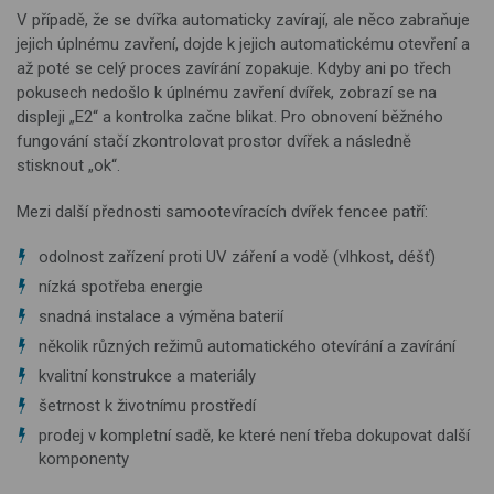
V případě, že se dvířka automaticky zavírají, ale něco zabraňuje
jejich úplnému zavření, dojde k jejich automatickému otevření a
až poté se celý proces zavírání zopakuje. Kdyby ani po třech
pokusech nedošlo k úplnému zavření dvířek, zobrazí se na
displeji „E2“ a kontrolka začne blikat. Pro obnovení běžného
fungování stačí zkontrolovat prostor dvířek a následně
stisknout „ok“.
Mezi další přednosti samootevíracích dvířek fencee patří:
odolnost zařízení proti UV záření a vodě (vlhkost, déšť)
nízká spotřeba energie
snadná instalace a výměna baterií
několik různých režimů automatického otevírání a zavírání
kvalitní konstrukce a materiály
šetrnost k životnímu prostředí
prodej v kompletní sadě, ke které není třeba dokupovat další
komponenty