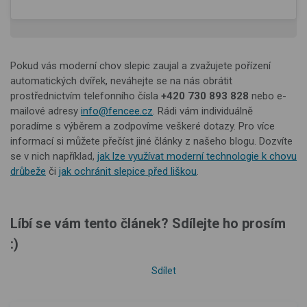
produktu
Pokud vás moderní chov slepic zaujal a zvažujete pořízení
automatických dvířek, neváhejte se na nás obrátit
prostřednictvím telefonního čísla
+420 730 893 828
nebo e-
mailové adresy
info@fencee.cz
. Rádi vám individuálně
poradíme s výběrem a zodpovíme veškeré dotazy. Pro více
informací si můžete přečíst jiné články z našeho blogu. Dozvíte
se v nich například,
jak lze využívat moderní technologie k chovu
drůbeže
či
jak ochránit slepice před liškou
.
Líbí se vám tento článek? Sdílejte ho prosím
:)
Sdílet