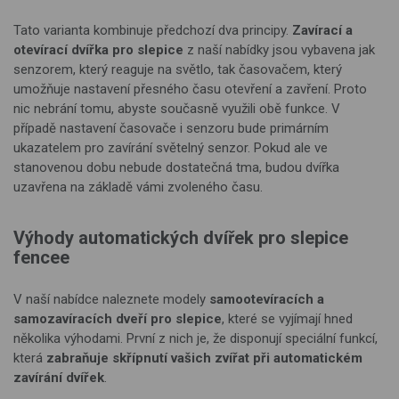
Tato varianta kombinuje předchozí dva principy.
Zavírací a
otevírací dvířka pro slepice
z naší nabídky jsou vybavena jak
senzorem, který reaguje na světlo, tak časovačem, který
umožňuje nastavení přesného času otevření a zavření. Proto
nic nebrání tomu, abyste současně využili obě funkce. V
případě nastavení časovače i senzoru bude primárním
ukazatelem pro zavírání světelný senzor. Pokud ale ve
stanovenou dobu nebude dostatečná tma, budou dvířka
uzavřena na základě vámi zvoleného času.
Výhody automatických dvířek pro slepice
fencee
V naší nabídce naleznete modely
samootevíracích a
samozavíracích dveří pro slepice
, které se vyjímají hned
několika výhodami. První z nich je, že disponují speciální funkcí,
která
zabraňuje skřípnutí vašich zvířat při automatickém
zavírání dvířek
.