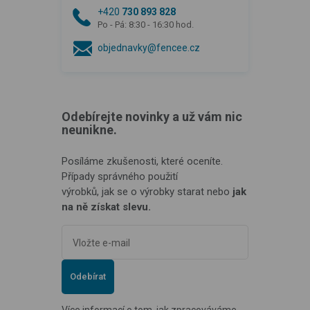
+420
730 893 828
Po - Pá: 8:30 - 16:30 hod.
objednavky@fencee.cz
Odebírejte novinky a už vám nic
neunikne.
Posíláme zkušenosti, které oceníte.
Případy správného použití
výrobků, jak se o výrobky starat nebo
jak
na ně získat slevu.
Odebírat
Více informací o tom, jak zpracováváme