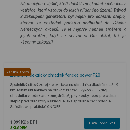
Německých ovčáků, kteří dokáží zneškodnit jakéhokoliv
vetřelce, který vstoupí do jejich hlídaného území.
Důvod
k zakoupení generátoru byl nejen pro ochranu slepic
,
kterým se posledně podařilo podhrabat do výběhu
Německých ovčáků. Ty je nejprve nahnali směrem k
jejich vratům, když se snažili nadále utíkat, tak je
všechny zakousli.
Záruka 3 roky
Zdroj pro elektrický ohradník fencee power P20
Spolehlivý síťový zdroj k elektrickému ohradníku dlouhému až 19
km. Minimální náklady na provoz zařízení. Výkon 2 J. Zdroj
ohradníku vhodný pro koně, drůbež, psy, kočky nebo pro ochranu
slepic před predátory a škůdci. Nízká spotřeba, technologie
SafeShock, praktické ON/OFF…
1 899 Kč s DPH
Detail produktu
SKLADEM