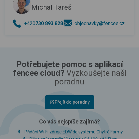
Michal Tareš
+420
730 893 828
objednavky@fencee.cz
Potřebujete pomoc s aplikací
fencee cloud?
Vyzkoušejte naší
poradnu
Přejít do poradny
Co vás nejspíše zajímá?
Přidání Wi-Fi zdroje EDW do systému Chytré Farmy