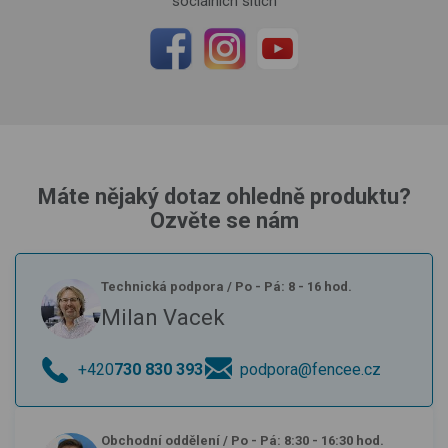
sociálních sítích
Máte nějaký dotaz ohledně produktu?
Ozvěte se nám
Technická podpora
/
Po - Pá: 8 - 16 hod.
Milan Vacek
+420
730 830 393
podpora@fencee.cz
Obchodní oddělení
/
Po - Pá: 8:30 - 16:30 hod.