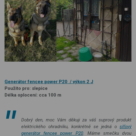
Generátor fencee power P20 / výkon 2 J
Použito pro: slepice
Délka oplocení: cca 100 m
Dobrý den, moc Vám děkuji za váš suprový produkt
elektrického ohradníku, konkrétně se jedná o
síťový
generátor fencee power P20
. Máme smečku dvou