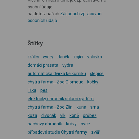
osobní údaje
najdete v našich
Zásadách zpracování
osobních údajů
.
Štítky
králíci
vydry
daněk
zajíci
volavka
domácí prasata
vydra
automatická dvířka ke kurníku
slepice
chytrá farma - Zoo Olomouc
kočky
liška
pes
elektrický ohradník solární systém
chytrá farma - Zoo Zlín
kuna
srna
koza
divočák
vlk
koně
drůbež
pachový ohradník
krávy
ovce
případové studie Chytré farmy
zvěř