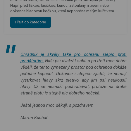
Např. před liškou, lasičkou, kunou, zatoulaným psem nebo
dokonce hladovou kočkou, která nepohrdne malým kuřátkem.
Přejít do kategorie
Ohradník je skvělý také pro ochranu slepic proti
predátorům.
Naši psi dvakrát sáhli a po třetí moc dobře
věděli, že tento vymezený prostor pod ochranou dokáže
pořádně kopnout. Dokonce i slepice zjistili, že nemají
vystrkovat hlavy skrz pletivo, aby jim psi neukousli
hlavy. Už se nesnaží podhrabávat, protože na druhé
straně plotu je stejně nic dobrého nečeká.
Ještě jednou moc děkuji, s pozdravem
Martin Kuchař