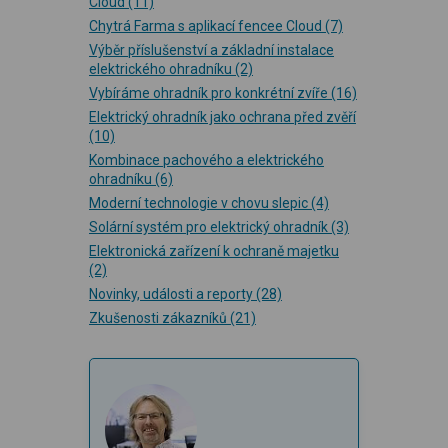
Cloud
(11)
Chytrá Farma s aplikací fencee Cloud
(7)
Výběr příslušenství a základní instalace
elektrického ohradníku
(2)
Vybíráme ohradník pro konkrétní zvíře
(16)
Elektrický ohradník jako ochrana před zvěří
(10)
Kombinace pachového a elektrického
ohradníku
(6)
Moderní technologie v chovu slepic
(4)
Solární systém pro elektrický ohradník
(3)
Elektronická zařízení k ochraně majetku
(2)
Novinky, události a reporty
(28)
Zkušenosti zákazníků
(21)