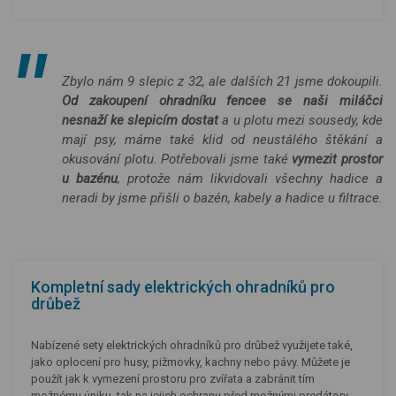
Zbylo nám 9 slepic z 32, ale dalších 21 jsme dokoupili.
Od zakoupení ohradníku fencee se naši miláčci
nesnaží ke slepicím dostat
a u plotu mezi sousedy, kde
mají psy, máme také klid od neustálého štěkání a
okusování plotu. Potřebovali jsme také
vymezit prostor
u bazénu
, protože nám likvidovali všechny hadice a
neradi by jsme přišli o bazén, kabely a hadice u filtrace.
Kompletní sady elektrických ohradníků pro
drůbež
Nabízené sety elektrických ohradníků pro drůbež využijete také,
jako oplocení pro husy, pižmovky, kachny nebo pávy. Můžete je
použít jak k vymezení prostoru pro zvířata a zabránit tím
možnému úniku, tak na jejich ochranu před možnými predátory.