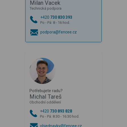
Milan Vacek
Technická podpora
+420
730 830 393
Po - Pá: 8 - 16 hod.
podpora@fencee.cz
Potřebujete radu?
Michal Tareš
Obchodní oddělení
+420
730 893 828
Po - Pá: 8:30 - 16:30 hod.
objednavky@fencee.cz