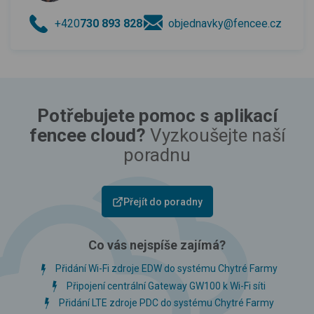
+420
730 893 828
objednavky@fencee.cz
Potřebujete pomoc s aplikací
fencee cloud?
Vyzkoušejte naší
poradnu
Přejít do poradny
Co vás nejspíše zajímá?
Přidání Wi-Fi zdroje EDW do systému Chytré Farmy
Připojení centrální Gateway GW100 k Wi-Fi síti
Přidání LTE zdroje PDC do systému Chytré Farmy