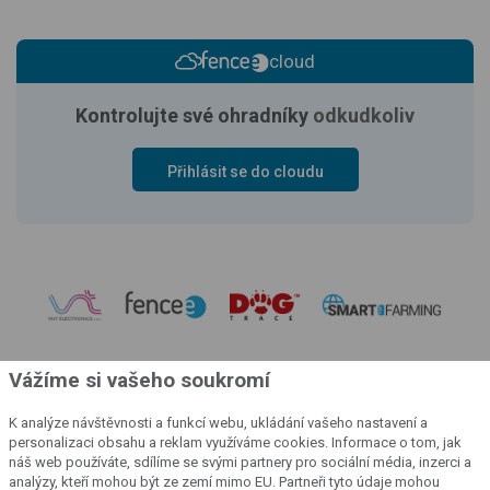
cloud
Kontrolujte své ohradníky
odkudkoliv
Přihlásit se do cloudu
Vážíme si vašeho soukromí
K analýze návštěvnosti a funkcí webu, ukládání vašeho nastavení a
personalizaci obsahu a reklam využíváme cookies. Informace o tom, jak
náš web používáte, sdílíme se svými partnery pro sociální média, inzerci a
analýzy, kteří mohou být ze zemí mimo EU. Partneři tyto údaje mohou