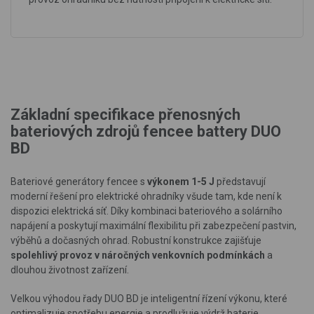
Základní specifikace přenosných
bateriových zdrojů fencee battery DUO
BD
Bateriové generátory fencee s
výkonem 1-5 J
představují
moderní řešení pro elektrické ohradníky všude tam, kde není k
dispozici elektrická síť. Díky kombinaci bateriového a solárního
napájení a poskytují maximální flexibilitu při zabezpečení pastvin,
výběhů a dočasných ohrad. Robustní konstrukce zajišťuje
spolehlivý provoz v náročných venkovních podmínkách
a
dlouhou životnost zařízení.
Velkou výhodou řady DUO BD je inteligentní řízení výkonu, které
optimalizuje spotřebu energie a prodlužuje výdrž baterie.