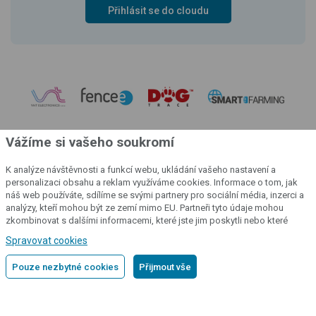
Přihlásit se do cloudu
Vážíme si vašeho soukromí
K analýze návštěvnosti a funkcí webu, ukládání vašeho nastavení a
personalizaci obsahu a reklam využíváme cookies. Informace o tom, jak
náš web používáte, sdílíme se svými partnery pro sociální média, inzerci a
analýzy, kteří mohou být ze zemí mimo EU. Partneři tyto údaje mohou
zkombinovat s dalšími informacemi, které jste jim poskytli nebo které
získali v důsledku toho, že používáte jejich služby.
Podrobné informace
Spravovat cookies
© 2004 - 2026 VNT electronics s.r.o., všechna práva vyhrazena
Pouze nezbytné cookies
Přijmout vše
Grafický návrh
KošnarDesign.cz
a redakční systém
CZECHGROUP.cz