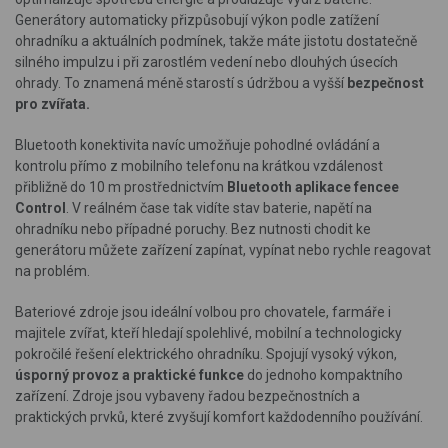
Generátory automaticky přizpůsobují výkon podle zatížení
ohradníku a aktuálních podmínek, takže máte jistotu dostatečně
silného impulzu i při zarostlém vedení nebo dlouhých úsecích
ohrady. To znamená méně starostí s údržbou a vyšší
bezpečnost
pro zvířata.
Bluetooth konektivita navíc umožňuje pohodlné ovládání a
kontrolu přímo z mobilního telefonu na krátkou vzdálenost
přibližně do 10 m prostřednictvím
Bluetooth aplikace fencee
Control
. V reálném čase tak vidíte stav baterie, napětí na
ohradníku nebo případné poruchy. Bez nutnosti chodit ke
generátoru můžete zařízení zapínat, vypínat nebo rychle reagovat
na problém.
Bateriové zdroje jsou ideální volbou pro chovatele, farmáře i
majitele zvířat, kteří hledají spolehlivé, mobilní a technologicky
pokročilé řešení elektrického ohradníku. Spojují vysoký výkon,
úsporný provoz a praktické funkce
do jednoho kompaktního
zařízení. Zdroje jsou vybaveny řadou bezpečnostních a
praktických prvků, které zvyšují komfort každodenního používání.