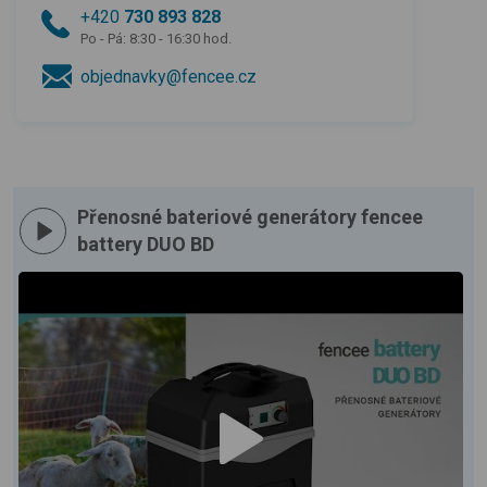
+420
730 893 828
Po - Pá: 8:30 - 16:30 hod.
objednavky@fencee.cz
Přenosné bateriové generátory fencee
battery DUO BD