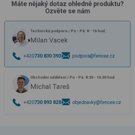
Máte nějaký dotaz ohledně produktu?
Ozvěte se nám
Technická podpora
/
Po - Pá: 8 - 16 hod.
Milan Vacek
+420
730 830 393
podpora@fencee.cz
Obchodní oddělení
/
Po - Pá: 8:30 - 16:30 hod.
Michal Tareš
+420
730 893 828
objednavky@fencee.cz