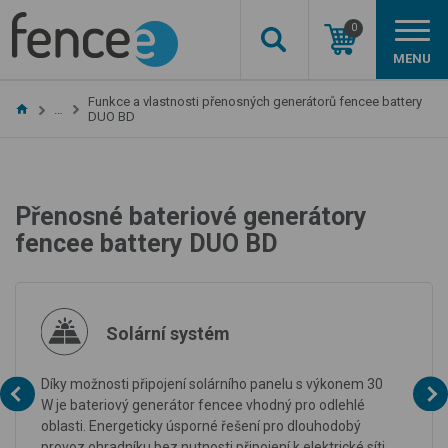
0
MENU
Funkce a vlastnosti přenosných generátorů fencee battery
…
DUO BD
Přenosné bateriové generátory
fencee battery DUO BD
Solární systém
Díky možnosti připojení
solárního panelu s výkonem 30
W
je bateriový generátor fencee vhodný pro odlehlé
oblasti. Energeticky úsporné řešení pro dlouhodobý
provoz ohradníku bez nutnosti připojení k elektrické síti.