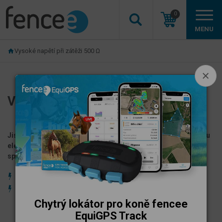
0
MENU
Vysoké napětí při zátěži 500 Ω
Vysoké napětí při zátěži 500 Ω
Jistota vysokého napětí s generátorem fencee pro bezpečnou
elektrickou ohradu proti predátorům, na kterou se dá
spolehnout za všech podmínek.
Vysoká hodnota napětí 10 000 V při zátěži 500 ohm.
Optimální zdroj pro ochranu zvířat před útokem vlka.
Chytrý lokátor pro koně fencee
EquiGPS Track