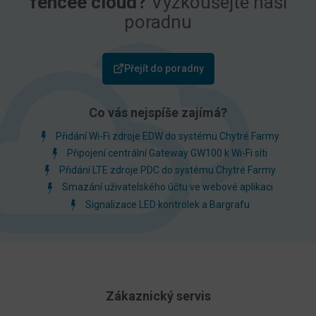
fencee cloud?
Vyzkoušejte naší
poradnu
Přejít do poradny
Co vás nejspíše zajímá?
Přidání Wi-Fi zdroje EDW do systému Chytré Farmy
Připojení centrální Gateway GW100 k Wi-Fi síti
Přidání LTE zdroje PDC do systému Chytré Farmy
Smazání uživatelského účtu ve webové aplikaci
Signalizace LED kontrolek a Bargrafu
Zákaznický servis