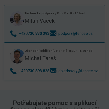
Technická podpora
/
Po - Pá: 8 - 16 hod.
Milan Vacek
+420
730 830 393
podpora@fencee.cz
Obchodní oddělení
/
Po - Pá: 8:30 - 16:30 hod.
Michal Tareš
+420
730 893 828
objednavky@fencee.cz
Potřebujete pomoc s aplikací