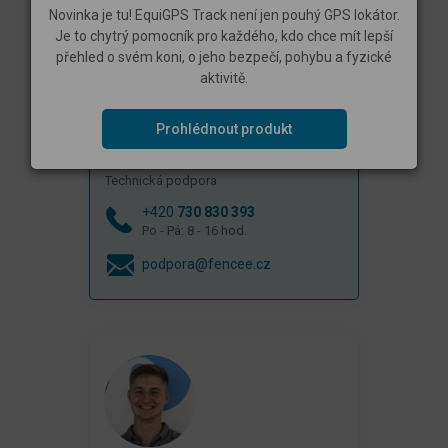
Novinka je tu! EquiGPS Track není jen pouhý GPS lokátor.
Je to chytrý pomocník pro každého, kdo chce mít lepší
přehled o svém koni, o jeho bezpečí, pohybu a fyzické
aktivitě.
Prohlédnout produkt
Potřebujete radu?
Milan Vacek
Technická podpora
+420
730 830 393
Po - Pá: 8 - 16 hod.
podpora@fencee.cz