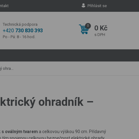
ntakt
Přihlásit se
Technická podpora
0
0 Kč
+420
730 830 393
s DPH
Po - Pá: 8 - 16 hod.
 – 90 cm
ektrický ohradník –
k
s oválným tvarem
a celkovou výškou 90 cm. Přídavný
s tím spojenou celkovou bezpečnost elektrické ohrady