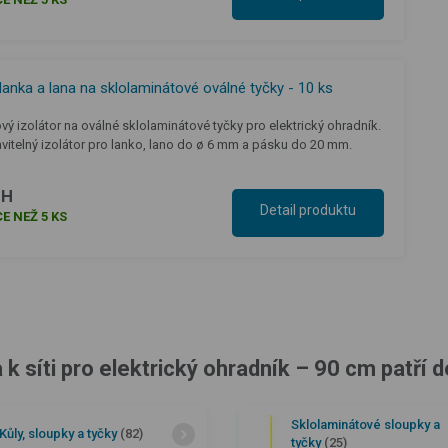
 lanka a lana na sklolaminátové oválné tyčky - 10 ks
ový izolátor na oválné sklolaminátové tyčky pro elektrický ohradník.
vitelný izolátor pro lanko, lano do ø 6 mm a pásku do 20 mm.
PH
Detail produktu
E NEŽ 5 KS
 síti pro elektrický ohradník – 90 cm patří d
Sklolaminátové sloupky a
Kůly, sloupky a tyčky
(82)
tyčky
(25)