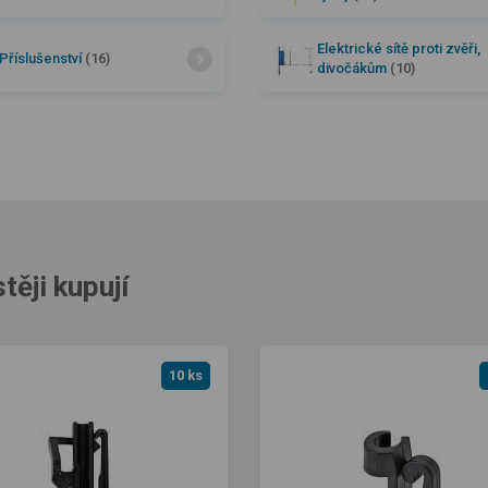
Elektrické sítě proti zvěři,
Příslušenství
(16)
divočákům
(10)
těji kupují
10 ks