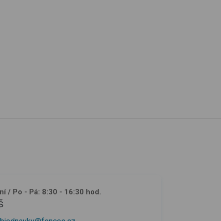
ní
/ Po - Pá: 8:30 - 16:30 hod.
š