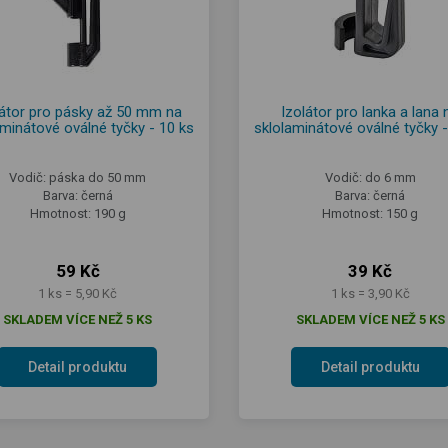
látor pro pásky až 50 mm na
Izolátor pro lanka a lana 
aminátové oválné tyčky - 10 ks
sklolaminátové oválné tyčky -
Vodič: páska do 50 mm
Vodič: do 6 mm
Barva: černá
Barva: černá
Hmotnost: 190 g
Hmotnost: 150 g
59 Kč
39 Kč
1 ks = 5,90 Kč
1 ks = 3,90 Kč
SKLADEM VÍCE NEŽ 5 KS
SKLADEM VÍCE NEŽ 5 KS
Detail produktu
Detail produktu