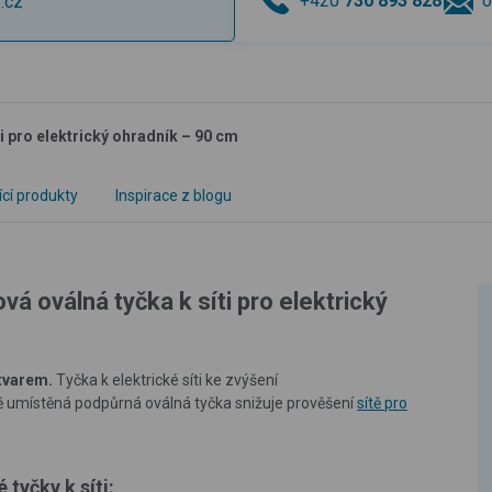
+420
730 893 828
o
.cz
i pro elektrický ohradník – 90 cm
ící produkty
Inspirace z blogu
á oválná tyčka k síti pro elektrický
tvarem.
Tyčka k elektrické síti ke zvýšení
ě umístěná podpůrná oválná tyčka snižuje prověšení
sítě pro
tyčky k síti: