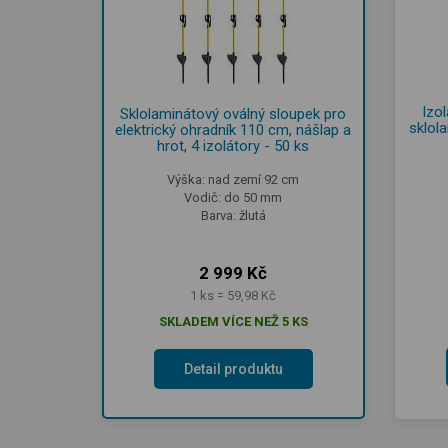
Izo
Sklolaminátový oválný sloupek pro
sklol
elektrický ohradník 110 cm, nášlap a
hrot, 4 izolátory - 50 ks
Výška: nad zemí 92 cm
Vodič: do 50 mm
Barva: žlutá
2 999 Kč
1 ks = 59,98 Kč
SKLADEM VÍCE NEŽ 5 KS
Detail produktu