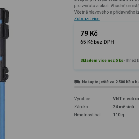
pro zvířata a okolí. Vhodně umís
Včetně hlavového a přídavného i
Zobrazit více
79 Kč
65 Kč bez DPH
Skladem více než 5 ks
-
Ihned k
Nakupte ještě za
2 500 Kč
a b
Výrobce:
VNT electron
Záruka:
24 měsíců
Hmotnost bal:
110 g