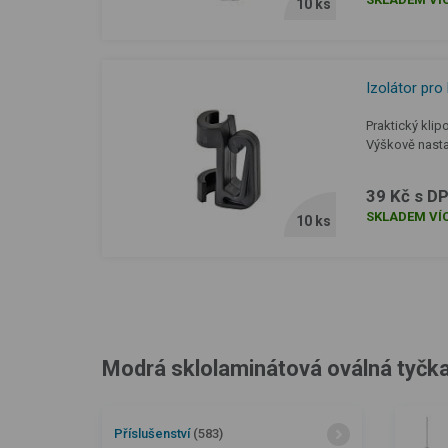
10 ks
Izolátor pro
Praktický klip
Výškově nasta
39 Kč s D
SKLADEM VÍC
10 ks
Modrá sklolaminátová oválná tyčka k
Příslušenství
(583)