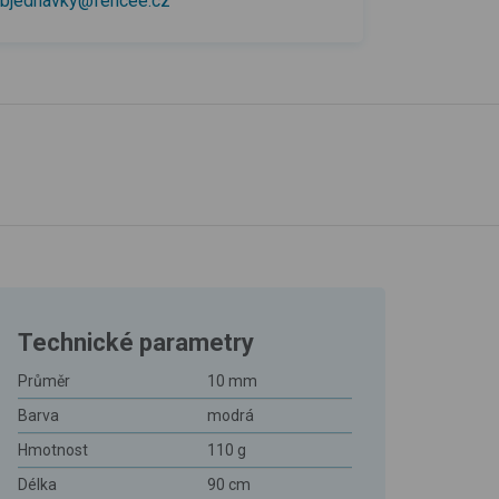
bjednavky@fencee.cz
Technické parametry
Průměr
10 mm
Barva
modrá
Hmotnost
110 g
Délka
90 cm