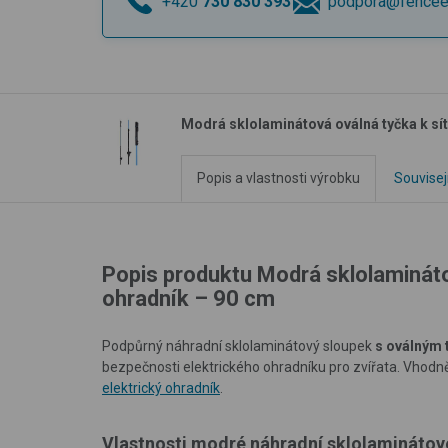
+420
730 830 393
podpora@fencee
Modrá sklolaminátová oválná tyčka k sít
Popis a vlastnosti výrobku
Souvisej
Popis produktu Modrá sklolaminátov
ohradník – 90 cm
Podpůrný náhradní sklolaminátový sloupek
s oválným 
bezpečnosti elektrického ohradníku pro zvířata. Vhodn
elektrický ohradník
.
Vlastnosti modré náhradní sklolaminátové 