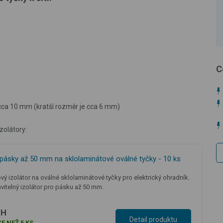
C
cca 10 mm (kratší rozměr je cca 6 mm)
zolátory:
 pásky až 50 mm na sklolaminátové oválné tyčky - 10 ks
ový izolátor na oválné sklolaminátové tyčky pro elektrický ohradník.
vitelný izolátor pro pásku až 50 mm.
PH
Detail produktu
E NEŽ 5 KS