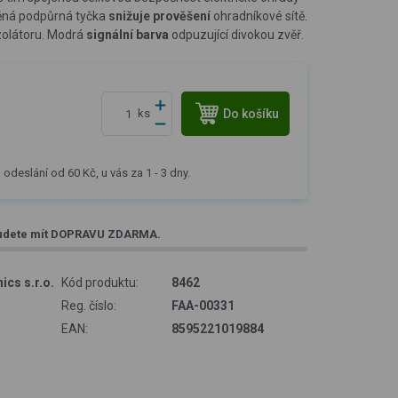
těná podpůrná tyčka
snižuje prověšení
ohradníkové sítě.
zolátoru. Modrá
signální barva
odpuzující divokou zvěř.
Do košíku
ks
 odeslání od 60 Kč, u vás za 1 - 3 dny.
udete mít
DOPRAVU ZDARMA
.
ics s.r.o.
Kód produktu:
8462
Reg. číslo:
FAA-00331
EAN:
8595221019884