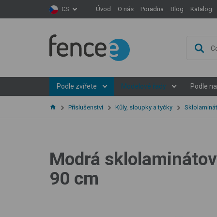
Úvod
O nás
Poradna
Blog
Katalog
CS
Podle zvířete
Modelové řady
Podle na
Příslušenství
Kůly, sloupky a tyčky
Sklolaminát
Modrá sklolaminátová
90 cm