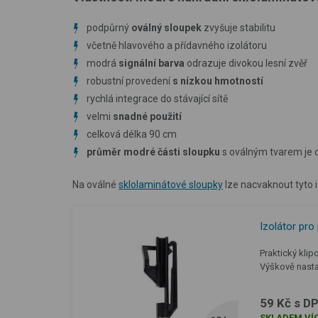
podpůrný
oválný
sloupek
zvyšuje stabilitu
včetně hlavového a přídavného izolátoru
modrá
signální barva
odrazuje divokou lesní zvěř
robustní provedení
s nízkou hmotností
rychlá integrace do stávající sítě
velmi
snadné použití
celková délka 90 cm
průměr modré části sloupku
s oválným tvarem je 
Na oválné
sklolaminátové sloupky
lze nacvaknout tyto i
Izolátor pro
Praktický klip
Výškově nasta
59 Kč s D
SKLADEM VÍC