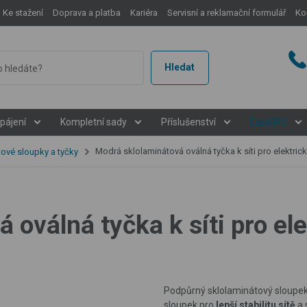
Ke stažení
Doprava a platba
Kariéra
Servisní a reklamační formulář
Ko
Hledat
pájení
Kompletní sady
Příslušenství
EquiGPS
Modrá sklolaminátová oválná tyčka k síti pro elektrický ohradník
ové sloupky a tyčky
 oválná tyčka k síti pro el
Podpůrný sklolaminátový sloupe
sloupek pro
lepší stabilitu sítě
a 