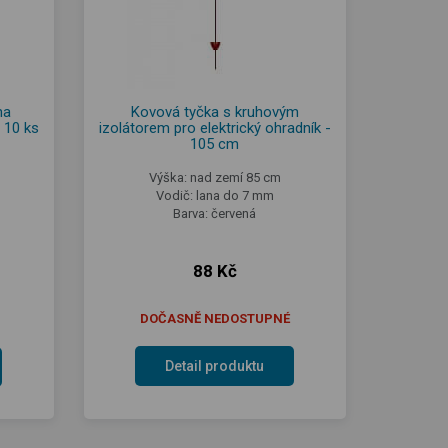
na
Kovová tyčka s kruhovým
 10 ks
izolátorem pro elektrický ohradník -
105 cm
Výška: nad zemí 85 cm
Vodič: lana do 7 mm
Barva: červená
88 Kč
DOČASNĚ NEDOSTUPNÉ
Detail produktu