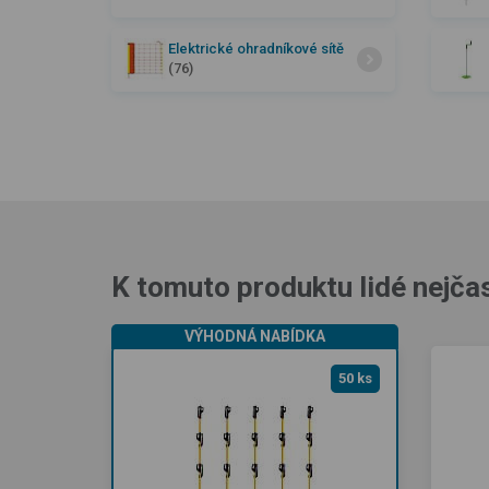
Elektrické ohradníkové sítě
(76)
K tomuto produktu lidé nejčas
VÝHODNÁ NABÍDKA
50 ks