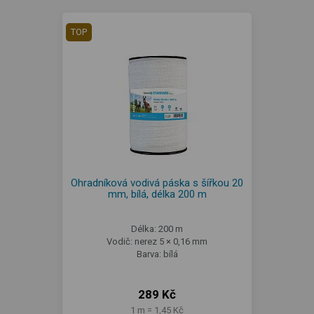
TOP
Ohradníková vodivá páska s šířkou 20
mm, bílá, délka 200 m
Délka: 200 m
Vodič: nerez 5 × 0,16 mm
Barva: bílá
289 Kč
1 m = 1,45 Kč