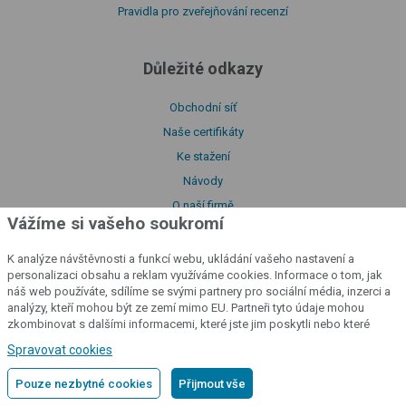
Pravidla pro zveřejňování recenzí
Důležité odkazy
Obchodní síť
Naše certifikáty
Ke stažení
Návody
O naší firmě
Vážíme si vašeho soukromí
Prohlášení o shodě
Katalog produktů
K analýze návštěvnosti a funkcí webu, ukládání vašeho nastavení a
personalizaci obsahu a reklam využíváme cookies. Informace o tom, jak
Zásady zpracování souborů cookies
náš web používáte, sdílíme se svými partnery pro sociální média, inzerci a
Zásady zpracování osobních údajů
analýzy, kteří mohou být ze zemí mimo EU. Partneři tyto údaje mohou
zkombinovat s dalšími informacemi, které jste jim poskytli nebo které
Poučení o souborech cookies
získali v důsledku toho, že používáte jejich služby.
Podrobné informace
Spravovat cookies
Licenční podmínky aplikace fencee Cloud
Prohlášení o přístupnosti
Pouze nezbytné cookies
Přijmout vše