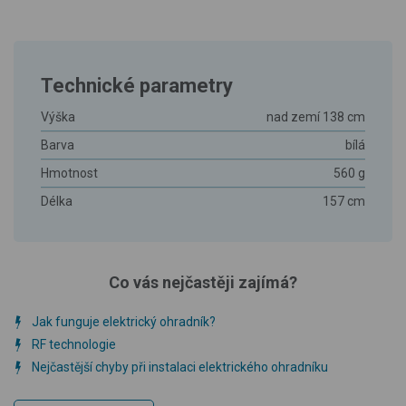
Technické parametry
Výška
nad zemí 138 cm
Barva
bílá
Hmotnost
560 g
Délka
157 cm
Co vás nejčastěji zajímá?
Jak funguje elektrický ohradník?
RF technologie
Nejčastější chyby při instalaci elektrického ohradníku