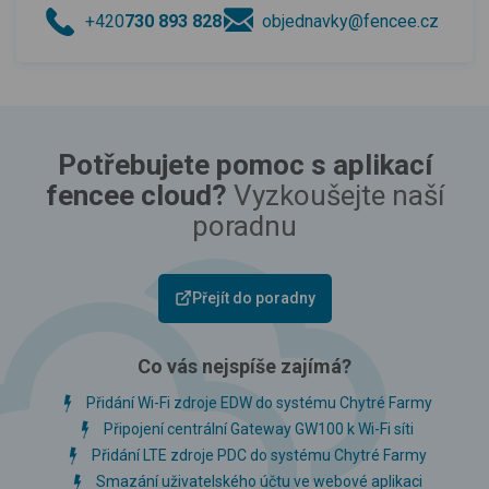
+420
730 893 828
objednavky@fencee.cz
Potřebujete pomoc s aplikací
fencee cloud?
Vyzkoušejte naší
poradnu
Přejít do poradny
Co vás nejspíše zajímá?
Přidání Wi-Fi zdroje EDW do systému Chytré Farmy
Připojení centrální Gateway GW100 k Wi-Fi síti
Přidání LTE zdroje PDC do systému Chytré Farmy
Smazání uživatelského účtu ve webové aplikaci