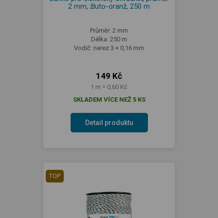
2 mm, žluto-oranž, 250 m
Průměr: 2 mm
Délka: 250 m
Vodič: nerez 3 × 0,16 mm
149 Kč
1 m = 0,60 Kč
SKLADEM VÍCE NEŽ 5 KS
Detail produktu
TOP