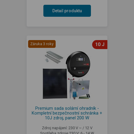
Detail produktu
Záruka 3 roky
10 J
Premium sada solární ohradník -
Kompletní bezpečnostní schránka +
10J zdroj, panel 200 W
Zdroj napájení: 230 V ~ / 12 V
Spotřeba zdroje 230 V: 6 - 14 W