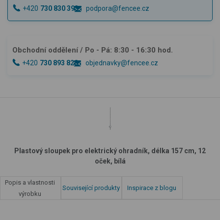
+420
730 830 393
podpora@fencee.cz
Obchodní oddělení
/ Po - Pá: 8:30 - 16:30 hod.
+420
730 893 828
objednavky@fencee.cz
Plastový sloupek pro elektrický ohradník, délka 157 cm, 12
oček, bílá
Popis a vlastnosti
Související produkty
Inspirace z blogu
výrobku