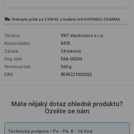
Nakupte ještě za
2 500 Kč
a budete mít
DOPRAVU ZDARMA
.
Výrobce:
VNT electronics s.r.o.
Kód produktu:
8475
Záruka:
24 měsíců
Reg. číslo:
FAA-00344
Hmotnost bal:
560 g
EAN:
8595221020262
Máte nějaký dotaz ohledně produktu?
Ozvěte se nám
Technická podpora
/ Po - Pá: 8 - 16 hod.