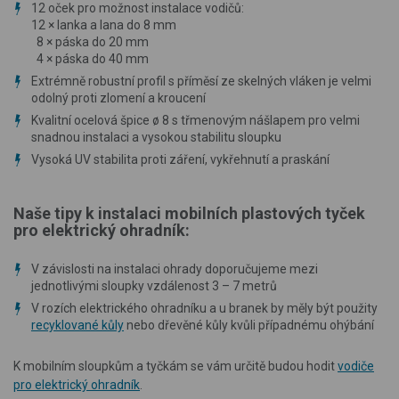
12 oček pro možnost instalace vodičů:
12 × lanka a lana do 8 mm
8 × páska do 20 mm
4 × páska do 40 mm
Extrémně robustní profil s příměsí ze skelných vláken je velmi
odolný proti zlomení a kroucení
Kvalitní ocelová špice ø 8 s třmenovým nášlapem pro velmi
snadnou instalaci a vysokou stabilitu sloupku
Vysoká UV stabilita proti záření, vykřehnutí a praskání
Naše tipy k instalaci mobilních plastových tyček
pro elektrický ohradník:
V závislosti na instalaci ohrady doporučujeme mezi
jednotlivými sloupky vzdálenost 3 – 7 metrů
V rozích elektrického ohradníku a u branek by měly být použity
recyklované kůly
nebo dřevěné kůly kvůli případnému ohýbání
K mobilním sloupkům a tyčkám se vám určitě budou hodit
vodiče
pro elektrický ohradník
.