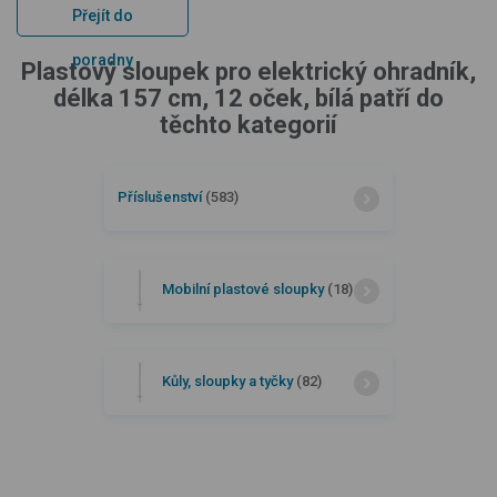
Přejít do
poradny
Plastový sloupek pro elektrický ohradník,
délka 157 cm, 12 oček, bílá patří do
těchto kategorií
Příslušenství
(583)
Mobilní plastové sloupky
(18)
Kůly, sloupky a tyčky
(82)