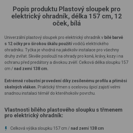
Popis produktu Plastový sloupek pro
elektrický ohradník, délka 157 cm, 12
oček, bílá
Univerzální plastový sloupek pro elektrický ohradník v
bílé barvě
s 12 očky pro širokou škálu použití
vodičů elektrického
ohradníku. Tyčka je vhodná na jakékoliv instalace pro všechny
druhy zvířat. Skvěle poslouží na ohrady pro koně, krávy, kozy i na
ochranu před predátory a divokou zvěří. Celková délka sloupku 157
cm /
nad zemí 138 cm.
Extrémně robustní provedení díky zesílenému profilu a příměsi
skelných vláken.
Praktický třmen s ocelovou špicí zajistí velmi
snadnou instalaci téměř do kteréhokoliv povrchu.
Vlastnosti bílého plastového sloupku s třmenem
pro elektrický ohradník:
Celková výška sloupku 157 cm /
nad zemí 138 cm