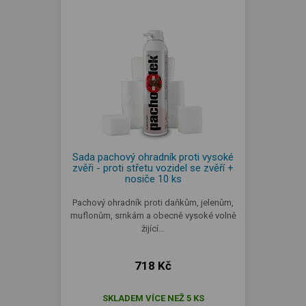
Sada pachový ohradník proti vysoké
zvěři - proti střetu vozidel se zvěří +
nosiče 10 ks
Pachový ohradník proti daňkům, jelenům,
muflonům, srnkám a obecně vysoké volně
žijící…
718 Kč
SKLADEM VÍCE NEŽ 5 KS