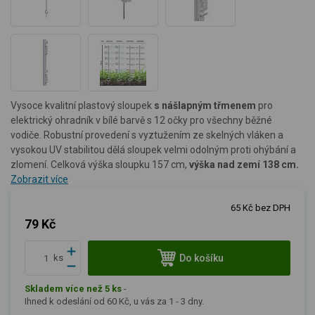
Vysoce kvalitní plastový sloupek
s nášlapným třmenem
pro
elektrický ohradník v bílé barvě s 12 očky pro všechny běžné
vodiče. Robustní provedení s vyztužením ze skelných vláken a
vysokou UV stabilitou dělá sloupek velmi odolným proti ohýbání a
zlomení. Celková výška sloupku 157 cm,
výška nad zemí 138 cm.
Zobrazit více
65 Kč bez DPH
79 Kč
Do košíku
ks
Skladem více než 5 ks
-
Ihned k odeslání od 60 Kč, u vás za 1 - 3 dny.