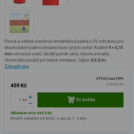
Pevná a odolná oranžová ohradníková páska s UV ochranou pro
dlouhodobé kvalitní ohrazení koní i jiných zvířat. Kvalitní
9
×
0,15
mm
nerezový vodič. Skvělý poměr ceny, výkonu a kvality.
Univerzální použití pro běžné instalace. O
dpor
4
,6 Ω/m.
Zobrazit více
379 Kč bez DPH
2,30 Kč/m
459 Kč
Do košíku
ks
Skladem více než 5 ks
-
Ihned k odeslání od 60 Kč, u vás za 1 - 3 dny.