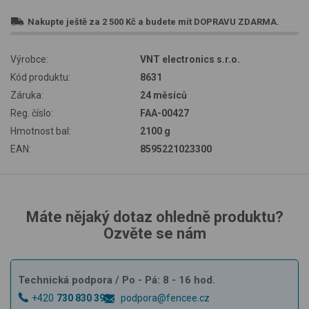
Nakupte ještě za
2 500 Kč
a budete mít
DOPRAVU ZDARMA
.
Výrobce:
VNT electronics s.r.o.
Kód produktu:
8631
Záruka:
24 měsíců
Reg. číslo:
FAA-00427
Hmotnost bal:
2100 g
EAN:
8595221023300
Máte nějaký dotaz ohledně produktu?
Ozvěte se nám
Technická podpora
/ Po - Pá: 8 - 16 hod.
+420
730 830 393
podpora@fencee.cz