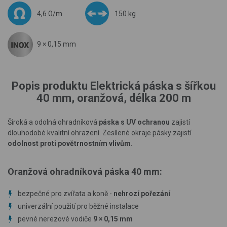
4,6 Ω/m
150 kg
9 × 0,15 mm
Popis produktu Elektrická páska s šířkou
40 mm, oranžová, délka 200 m
Široká a odolná ohradníková
páska s UV ochranou
zajistí
dlouhodobé kvalitní ohrazení. Zesílené okraje pásky zajistí
odolnost proti povětrnostním vlivům.
Oranžová ohradníková páska 40 mm:
bezpečné pro zvířata a koně -
nehrozí pořezání
univerzální použití pro běžné instalace
pevné nerezové vodiče
9
×
0,15 mm