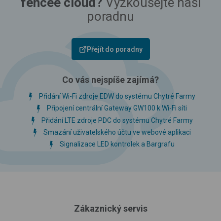
fencee cloud?
Vyzkoušejte naší
poradnu
Přejít do poradny
Co vás nejspíše zajímá?
Přidání Wi-Fi zdroje EDW do systému Chytré Farmy
Připojení centrální Gateway GW100 k Wi-Fi síti
Přidání LTE zdroje PDC do systému Chytré Farmy
Smazání uživatelského účtu ve webové aplikaci
Signalizace LED kontrolek a Bargrafu
Zákaznický servis