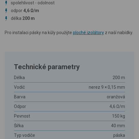
spolehlivost - odolnost
odpor
4
,6 Ω/m
délka
200 m
Pro instalaci pásky na kůly použijte
ploché izolátory
z naší nabídky.
Technické parametry
Délka
200 m
Vodič
nerez 9 × 0,15 mm
Barva
oranžová
Odpor
4,6 Ω/m
Pevnost
150 kg
Šířka
40 mm
Typ vodiče
páska