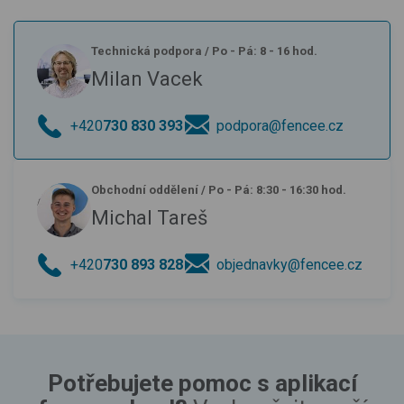
Technická podpora
/
Po - Pá: 8 - 16 hod.
Milan Vacek
+420
730 830 393
podpora@fencee.cz
Obchodní oddělení
/
Po - Pá: 8:30 - 16:30 hod.
Michal Tareš
+420
730 893 828
objednavky@fencee.cz
Potřebujete pomoc s aplikací