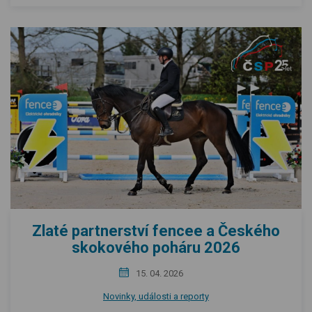
Zlaté partnerství fencee a Českého
skokového poháru 2026
15. 04. 2026
Novinky, události a reporty