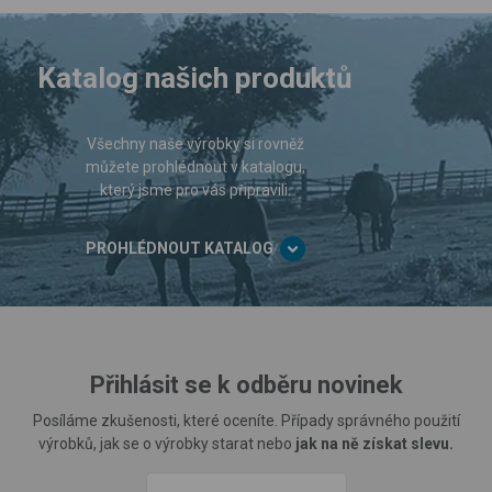
Katalog našich produktů
Všechny naše výrobky si rovněž
můžete prohlédnout v katalogu,
který jsme pro vás připravili.
PROHLÉDNOUT KATALOG
Přihlásit se k odběru novinek
Posíláme zkušenosti, které oceníte. Případy správného použití
výrobků, jak se o výrobky starat nebo
jak na ně získat slevu.