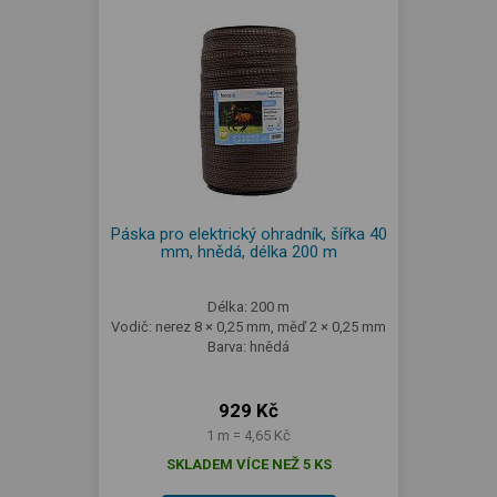
Páska pro elektrický ohradník, šířka 40
mm, hnědá, délka 200 m
Délka: 200 m
Vodič: nerez 8 × 0,25 mm, měď 2 × 0,25 mm
Barva: hnědá
929 Kč
1 m = 4,65 Kč
SKLADEM VÍCE NEŽ 5 KS