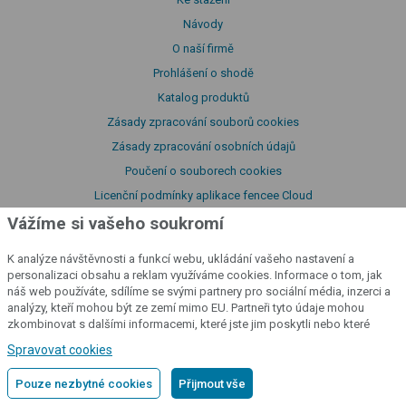
Návody
O naší firmě
Prohlášení o shodě
Katalog produktů
Zásady zpracování souborů cookies
Zásady zpracování osobních údajů
Poučení o souborech cookies
Licenční podmínky aplikace fencee Cloud
Prohlášení o přístupnosti
Vážíme si vašeho soukromí
K analýze návštěvnosti a funkcí webu, ukládání vašeho nastavení a
personalizaci obsahu a reklam využíváme cookies. Informace o tom, jak
cloud
náš web používáte, sdílíme se svými partnery pro sociální média, inzerci a
analýzy, kteří mohou být ze zemí mimo EU. Partneři tyto údaje mohou
zkombinovat s dalšími informacemi, které jste jim poskytli nebo které
Kontrolujte své ohradníky
odkudkoliv
získali v důsledku toho, že používáte jejich služby.
Podrobné informace
Spravovat cookies
Přihlásit se do cloudu
Pouze nezbytné cookies
Přijmout vše