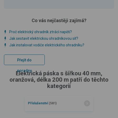
Co vás nejčastěji zajímá?
Proč elektrický ohradník ztrácí napětí?
Jak sestavit elektrickou ohradníkovou síť?
Jak instalovat vodiče elektrického ohradníku?
Přejít do
poradny
Elektrická páska s šířkou 40 mm,
oranžová, délka 200 m patří do těchto
kategorií
Příslušenství
(581)