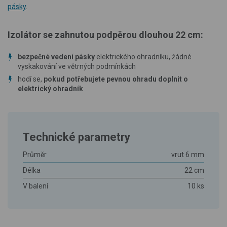
pásky
.
Izolátor se zahnutou podpěrou dlouhou 22 cm:
bezpečné vedení pásky
elektrického ohradníku, žádné
vyskakování ve větrných podmínkách
hodí se,
pokud potřebujete pevnou ohradu doplnit o
elektrický ohradník
Technické parametry
Průměr
vrut 6 mm
Délka
22 cm
V balení
10 ks