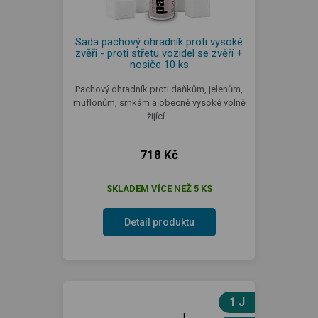
Sada pachový ohradník proti vysoké
zvěři - proti střetu vozidel se zvěří +
nosiče 10 ks
Pachový ohradník proti daňkům, jelenům,
muflonům, srnkám a obecně vysoké volně
žijící…
718 Kč
SKLADEM VÍCE NEŽ 5 KS
Detail produktu
1 J