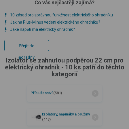
Co vás nejčastěji zajímá?
10 zásad pro správnou funkčnost elektrického ohradníku
Jak na Plus-Minus vedení elektrického ohradníku?
Jaké napětí má elektrický ohradník?
Přejít do
poradny
Izolátor se zahnutou podpěrou 22 cm pro
elektrický ohradník - 10 ks patří do těchto
kategorií
Příslušenství
(581)
Izolátory, napínáky a pružiny
(117)