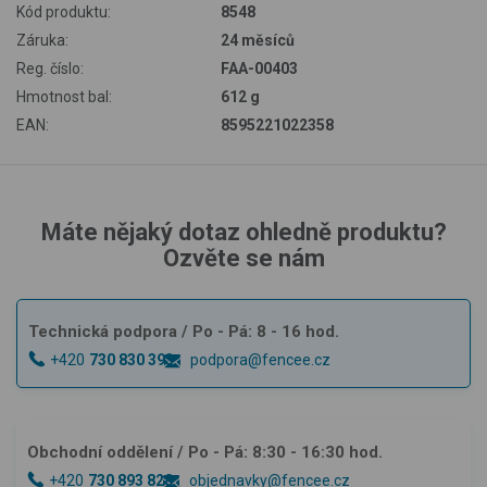
Kód produktu:
8548
Záruka:
24 měsíců
Reg. číslo:
FAA-00403
Hmotnost bal:
612 g
EAN:
8595221022358
Máte nějaký dotaz ohledně produktu?
Ozvěte se nám
Technická podpora
/ Po - Pá: 8 - 16 hod.
+420
730 830 393
podpora@fencee.cz
Obchodní oddělení
/ Po - Pá: 8:30 - 16:30 hod.
+420
730 893 828
objednavky@fencee.cz