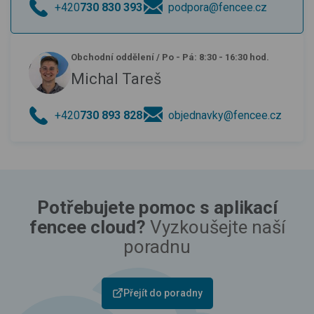
+420
730 830 393
podpora@fencee.cz
Obchodní oddělení
/
Po - Pá: 8:30 - 16:30 hod.
Michal Tareš
+420
730 893 828
objednavky@fencee.cz
Potřebujete pomoc s aplikací
fencee cloud?
Vyzkoušejte naší
poradnu
Přejít do poradny