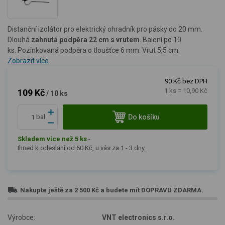
Distanční izolátor pro elektrický ohradník pro pásky do 20 mm.
Dlouhá
zahnutá podpěra 22 cm
s vrutem
. Balení po 10
ks. Pozinkovaná podpěra o tloušťce 6 mm. Vrut 5,5 cm.
Zobrazit více
90 Kč bez DPH
1 ks = 10,90 Kč
109 Kč
/ 10 ks
Do košíku
bal
Skladem více než 5 ks
-
Ihned k odeslání od 60 Kč, u vás za 1 - 3 dny.
Nakupte ještě za
2 500 Kč
a budete mít
DOPRAVU ZDARMA
.
Výrobce:
VNT electronics s.r.o.