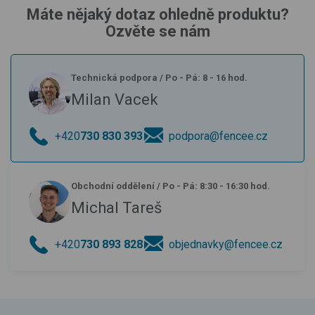
Máte nějaký dotaz ohledně produktu?
Ozvěte se nám
Technická podpora
/
Po - Pá: 8 - 16 hod.
Milan Vacek
+420
730 830 393
podpora@fencee.cz
Obchodní oddělení
/
Po - Pá: 8:30 - 16:30 hod.
Michal Tareš
+420
730 893 828
objednavky@fencee.cz