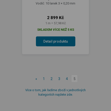
Vodič: 10 lanek 3 × 0,20 mm
2 899 Kč
1 m = 57,98 Kč
SKLADEM VÍCE NEŽ 5 KS
Detail produktu
«
1
2
3
4
5
Více o tom, jak řadíme zboží v jednotlivých
kategoriích najdete zde.