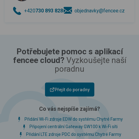
+420
730 893 828
objednavky@fencee.cz
Potřebujete pomoc s aplikací
fencee cloud?
Vyzkoušejte naší
poradnu
Přejít do poradny
Co vás nejspíše zajímá?
Přidání Wi-Fi zdroje EDW do systému Chytré Farmy
Připojení centrální Gateway GW100 k Wi-Fi síti
Přidání LTE zdroje PDC do systému Chytré Farmy