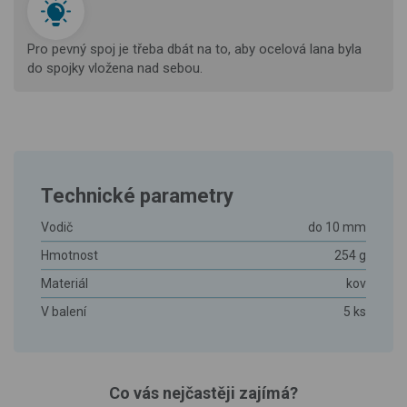
Pro pevný spoj je třeba dbát na to, aby ocelová lana byla
do spojky vložena nad sebou.
Technické parametry
Vodič
do 10 mm
Hmotnost
254 g
Materiál
kov
V balení
5 ks
Co vás nejčastěji zajímá?