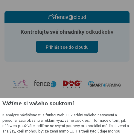
cloud
Kontrolujte své ohradníky
odkudkoliv
Přihlásit se do cloudu
Vážíme si vašeho soukromí
K analýze návštěvnosti a funkcí webu, ukládání vašeho nastavení a
personalizaci obsahu a reklam využíváme cookies. Informace o tom, jak
náš web používáte, sdílíme se svými partnery pro sociální média, inzerci a
analýzy, kteří mohou být ze zemí mimo EU. Partneři tyto údaje mohou