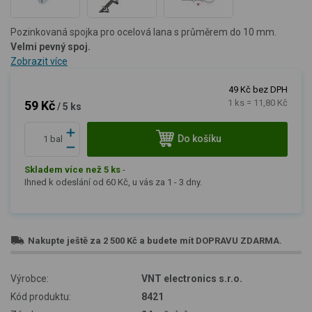
Pozinkovaná spojka pro ocelová lana s průměrem do 10 mm.
Velmi pevný spoj.
Zobrazit více
49 Kč bez DPH
1 ks = 11,80 Kč
59 Kč
/ 5 ks
Do košíku
bal
Skladem více než 5 ks
-
Ihned k odeslání od 60 Kč, u vás za 1 - 3 dny.
Nakupte ještě za
2 500 Kč
a budete mít
DOPRAVU ZDARMA
.
Výrobce:
VNT electronics s.r.o.
Kód produktu:
8421