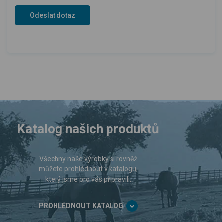
Katalog našich produktů
Všechny naše výrobky si rovněž
můžete prohlédnout v katalogu,
který jsme pro vás připravili.
PROHLÉDNOUT KATALOG