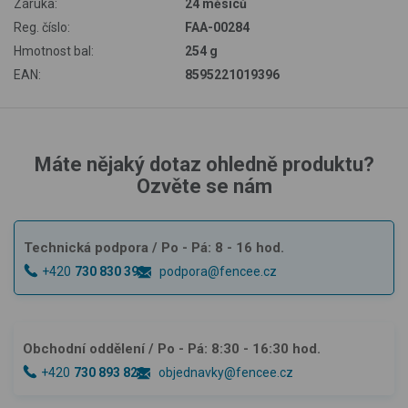
Záruka:
24 měsíců
Reg. číslo:
FAA-00284
Hmotnost bal:
254 g
EAN:
8595221019396
Máte nějaký dotaz ohledně produktu?
Ozvěte se nám
Technická podpora
/ Po - Pá: 8 - 16 hod.
+420
730 830 393
podpora@fencee.cz
Obchodní oddělení
/ Po - Pá: 8:30 - 16:30 hod.
+420
730 893 828
objednavky@fencee.cz