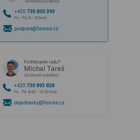
Technická podpora
+420
730 830 393
Po - Pá: 8 - 16 hod.
podpora@fencee.cz
Potřebujete radu?
Michal Tareš
Obchodní oddělení
+420
730 893 828
Po - Pá: 8:30 - 16:30 hod.
objednavky@fencee.cz