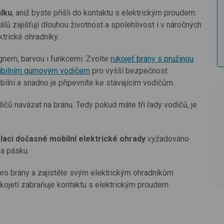
níku
, aniž byste přišli do kontaktu s elektrickým proudem.
álů zajišťují dlouhou životnost a spolehlivost i v náročných
trické ohradníky.
ignem, barvou i funkcemi. Zvolte
rukojeť brány s pružinou
exibilním gumovým vodičem
pro vyšší bezpečnost
bilní a snadno je připevníte ke stávajícím vodičům.
čů navázat na bránu. Tedy pokud máte tři řady vodičů, je
alaci dočasné mobilní elektrické ohrady
vyžadováno
 a pásku.
 pro brány a zajistěte svým elektrickým ohradníkům
ukojetí zabraňuje kontaktu s elektrickým proudem.