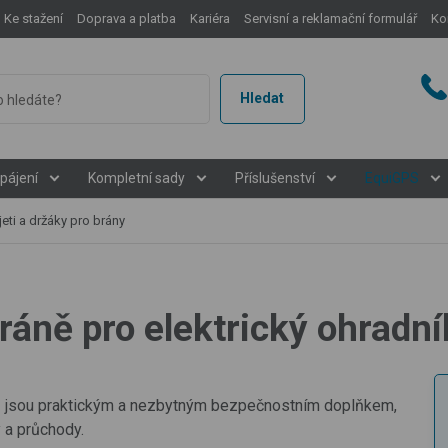
Ke stažení
Doprava a platba
Kariéra
Servisní a reklamační formulář
Ko
Hledat
pájení
Kompletní sady
Příslušenství
EquiGPS
eti a držáky pro brány
bráně pro elektrický ohradní
íků jsou praktickým a nezbytným bezpečnostním doplňkem,
 a průchody.