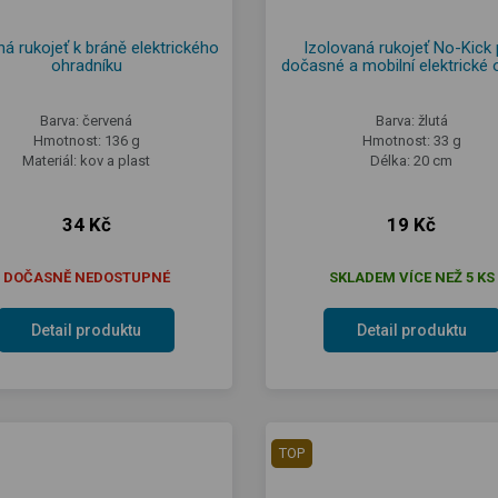
á rukojeť k bráně elektrického
Izolovaná rukojeť No-Kick 
ohradníku
dočasné a mobilní elektrické 
Barva: červená
Barva: žlutá
Hmotnost: 136 g
Hmotnost: 33 g
Materiál: kov a plast
Délka: 20 cm
34 Kč
19 Kč
DOČASNĚ NEDOSTUPNÉ
SKLADEM VÍCE NEŽ 5 KS
Detail produktu
Detail produktu
TOP