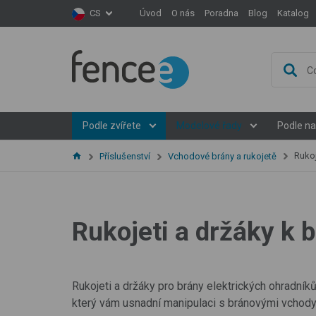
Úvod
O nás
Poradna
Blog
Katalog
CS
Podle zvířete
Modelové řady
Podle na
Rukoj
Příslušenství
Vchodové brány a rukojetě
Rukojeti a držáky k 
Rukojeti a držáky pro brány elektrických ohradn
který vám usnadní manipulaci s bránovými vchody