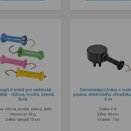
ojeti k bráně pro elektrický
Samonavíjecí brána s vodi
dník - růžová, modrá, zelená,
páskou elektrického ohradníku
žlutá
6 m
va: růžová, modrá, zelená, žlutá
Délka: 6 m
Hmotnost: 95 g
Šířka: 40 mm
Délka: rukojeť 15 cm
V balení: 1 ks