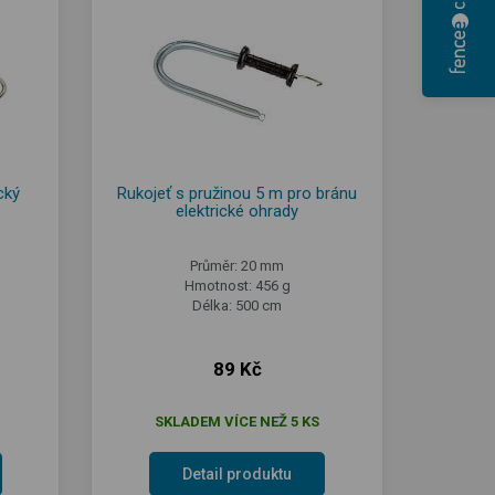
cký
Rukojeť s pružinou 5 m pro bránu
elektrické ohrady
Průměr: 20 mm
Hmotnost: 456 g
Délka: 500 cm
89 Kč
SKLADEM VÍCE NEŽ 5 KS
Detail produktu