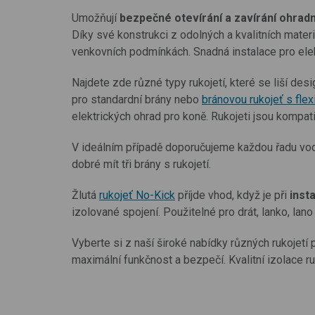
Umožňují
bezpečné otevírání a zavírání ohrad
Díky své konstrukci z odolných a kvalitních materi
venkovních podmínkách. Snadná instalace pro elek
Najdete zde různé typy rukojetí, které se liší des
pro standardní brány nebo
bránovou rukojeť s fl
elektrických ohrad pro koně. Rukojeti jsou kompati
V ideálním případě doporučujeme každou řadu vodi
dobré mít tři brány s rukojetí.
Žlutá
rukojeť No-Kick
příjde vhod, když je při
inst
izolované spojení. Použitelné pro drát, lanko, lano
Vyberte si z naší široké nabídky různých rukojetí
maximální funkčnost a bezpečí. Kvalitní izolace r