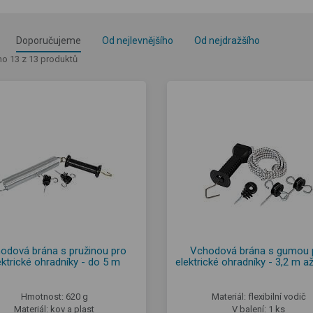
Doporučujeme
Od nejlevnějšího
Od nejdražšího
o 13 z 13 produktů
odová brána s pružinou pro
Vchodová brána s gumou 
ektrické ohradníky - do 5 m
elektrické ohradníky - 3,2 m a
Hmotnost: 620 g
Materiál: flexibilní vodič
Materiál: kov a plast
V balení: 1 ks