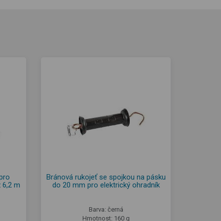
pro
Bránová rukojeť se spojkou na pásku
ž 6,2 m
do 20 mm pro elektrický ohradník
Barva: černá
Hmotnost: 160 g