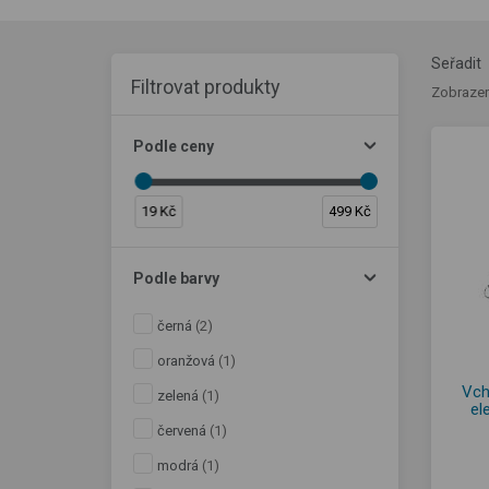
Seřadit
Filtrovat produkty
Zobrazen
Podle ceny
19 Kč
499 Kč
Podle barvy
černá
(2)
oranžová
(1)
Vch
zelená
(1)
el
červená
(1)
modrá
(1)