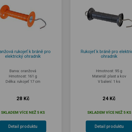
anžová rukojeť k bráně pro
Rukojeť k bráně pro elektri
elektrický ohradník
ohradník
Barva: oranžová
Hmotnost: 95 g
Hmotnost: 161 g
Materiál: plast a kov
Délka: rukojeť 17 cm
V balení: 1 ks
28 Kč
24 Kč
SKLADEM VÍCE NEŽ 5 KS
SKLADEM VÍCE NEŽ 5 KS
Detail produktu
Detail produktu