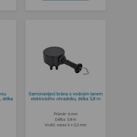
vou
Samonavíjecí brána s vodivým lanem
, délka
elektrického ohradníku, délka 5,8 m
Průměr: 6 mm
Délka: 5,8 m
Vodič: nerez 6 × 0,3 mm