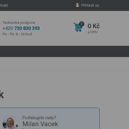
ntakt
Přihlásit se
Technická podpora
0
0 Kč
+420
730 830 393
s DPH
Po - Pá: 8 - 16 hod.
k
Potřebujete radu?
Milan Vacek