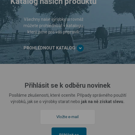
Katalog našich produktů
Všechny naše výrobky si rovněž
můžete prohlédnout v katalogu,
který jsme pro vás připravili.
PROHLÉDNOUT KATALOG
Přihlásit se k odběru novinek
Posíláme zkušenosti, které oceníte. Případy správného použití
výrobků, jak se o výrobky starat nebo
jak na ně získat slevu.
Přihlásit se