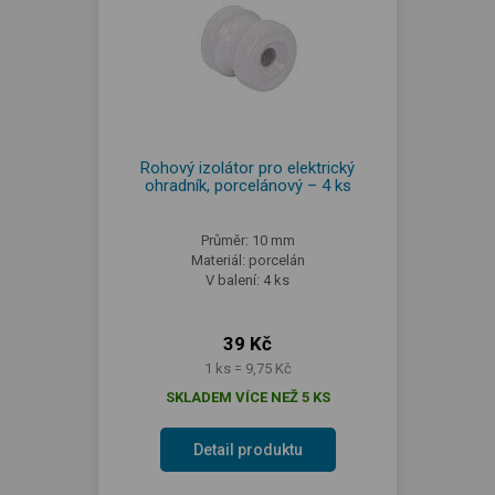
Rohový izolátor pro elektrický
ohradník, porcelánový – 4 ks
Průměr: 10 mm
Materiál: porcelán
V balení: 4 ks
39 Kč
1 ks = 9,75 Kč
SKLADEM VÍCE NEŽ 5 KS
Detail produktu