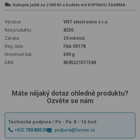
Nakupte ještě za
2 500 Kč
a budete mít
DOPRAVU ZDARMA
.
Výrobce:
VNT electronics s.r.o.
Kód produktu:
8250
Záruka:
24 měsíců
Reg. číslo:
FAA-00178
Hmotnost bal:
690 g
EAN:
8595221017248
Máte nějaký dotaz ohledně produktu?
Ozvěte se nám
Technická podpora
/ Po - Pá: 8 - 16 hod.
+420
730 830 393
podpora@fencee.cz