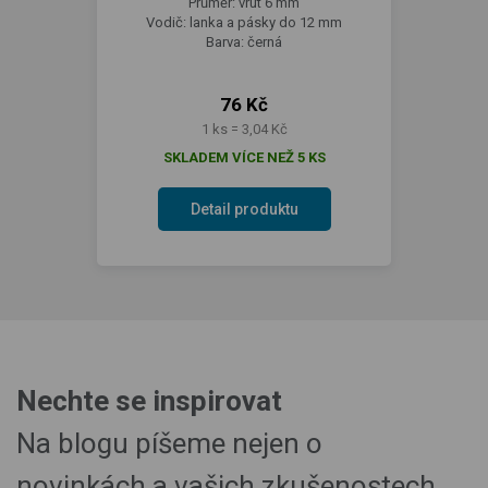
Průměr: vrut 6 mm
Vodič: lanka a pásky do 12 mm
Barva: černá
76 Kč
1 ks = 3,04 Kč
SKLADEM VÍCE NEŽ 5 KS
Detail produktu
Nechte se inspirovat
Na blogu píšeme nejen o
novinkách a vašich zkušenostech.