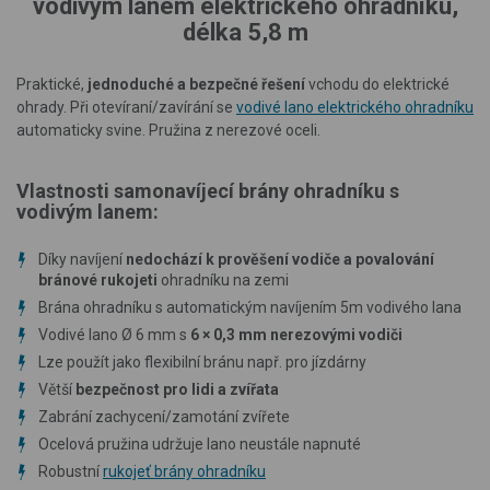
vodivým lanem elektrického ohradníku,
délka 5,8 m
Praktické,
jednoduché a bezpečné řešení
vchodu do elektrické
ohrady. Při otevíraní/zavírání se
vodivé lano elektrického ohradníku
automaticky svine. Pružina z nerezové oceli.
Vlastnosti samonavíjecí brány ohradníku s
vodivým lanem:
Díky navíjení
nedochází k prověšení vodiče a povalování
bránové rukojeti
ohradníku na zemi
Brána ohradníku s automatickým navíjením 5m vodivého lana
Vodivé lano Ø 6 mm s
6 × 0,3 mm nerezovými vodiči
Lze použít jako flexibilní bránu např. pro jízdárny
Větší
bezpečnost pro lidi a zvířata
Zabrání zachycení/zamotání zvířete
Ocelová pružina udržuje lano neustále napnuté
Robustní
rukojeť brány ohradníku