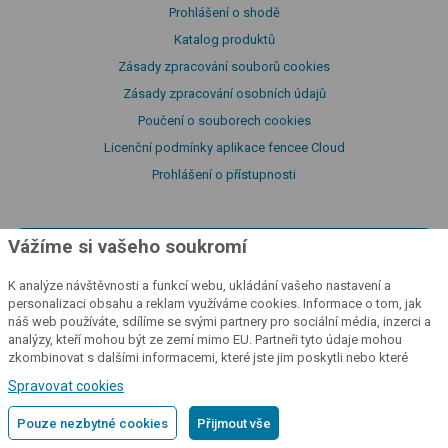
Prohlášení o shodě
Katalog produktů
Zásady zpracování souborů cookies
Zásady zpracování osobních údajů
Poučení o souborech cookies
Licenční podmínky aplikace fencee Cloud
Prohlášení o přístupnosti
Vážíme si vašeho soukromí
cloud
K analýze návštěvnosti a funkcí webu, ukládání vašeho nastavení a
Kontrolujte své ohradníky
odkudkoliv
personalizaci obsahu a reklam využíváme cookies. Informace o tom, jak
náš web používáte, sdílíme se svými partnery pro sociální média, inzerci a
analýzy, kteří mohou být ze zemí mimo EU. Partneři tyto údaje mohou
Přihlásit se do cloudu
zkombinovat s dalšími informacemi, které jste jim poskytli nebo které
získali v důsledku toho, že používáte jejich služby.
Podrobné informace
Spravovat cookies
Pouze nezbytné cookies
Přijmout vše