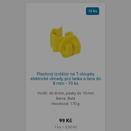
10 ks
Plastový izolátor na T-sloupky
elektrické ohrady, pro lanka a lana do
8 mm - 10 ks
Vodič: do 8 mm, pásky do 10 mm
Barva: žlutá
Hmotnost: 170 g
99 Kč
1 ks = 9,90 Kč