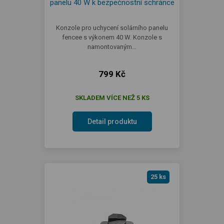
panelu 40 W k bezpečnostní schránce
Konzole pro uchycení solárního panelu
fencee s výkonem 40 W. Konzole s
namontovaným…
799 Kč
SKLADEM VÍCE NEŽ 5 KS
Detail produktu
25 ks