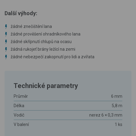
Další výhody:
žádné znečištění lana
žádné prověšení ohradníkového lana
žádné skřípnutí chlupů na ocasu
žádná rukojeť brány ležící na zemi
žádné nebezpečí zakopnutí pro lidi a zvířata
Technické parametry
Průměr
6 mm
Délka
5,8 m
Vodič
nerez 6 × 0,3 mm
V balení
1 ks