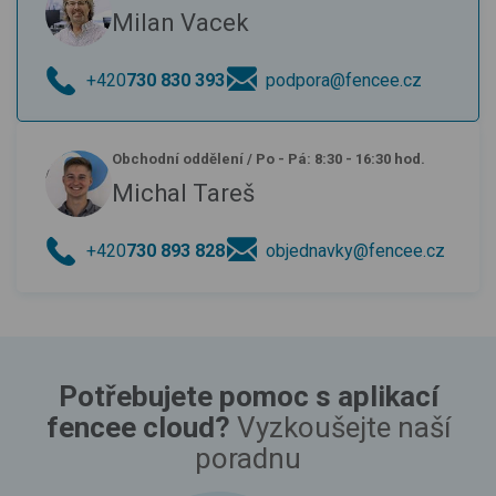
Milan Vacek
+420
730 830 393
podpora@fencee.cz
Obchodní oddělení
/
Po - Pá: 8:30 - 16:30 hod.
Michal Tareš
+420
730 893 828
objednavky@fencee.cz
Potřebujete pomoc s aplikací
fencee cloud?
Vyzkoušejte naší
poradnu