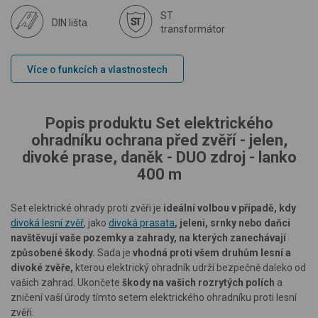
ST
DIN lišta
transformátor
Více o funkcích a vlastnostech
Popis produktu Set elektrického
ohradníku ochrana před zvěří - jelen,
divoké prase, daněk - DUO zdroj - lanko
400 m
Set elektrické ohrady proti zvěři je
ideální volbou v případě, kdy
divoká lesní zvěř
, jako
divoká prasata
, jeleni, srnky nebo daňci
navštěvují vaše pozemky a zahrady, na kterých zanechávají
způsobené škody.
Sada je
vhodná proti všem druhům lesní a
divoké zvěře,
kterou elektrický ohradník udrží bezpečně daleko od
vašich zahrad. Ukončete
škody na vašich rozrytých polích
a
zničení vaší úrody tímto setem elektrického ohradníku proti lesní
zvěři.