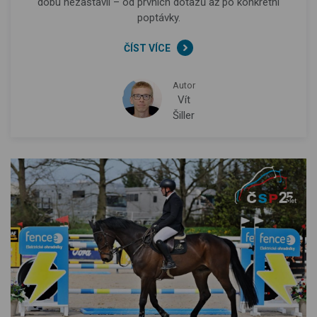
dobu nezastavil – od prvních dotazů až po konkrétní
poptávky.
ČÍST VÍCE
Autor
Vít
Šiller