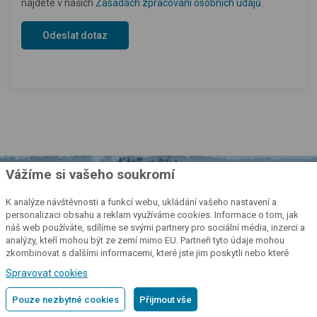
najdete v našich
Zásadách zpracování osobních údajů
.
Vážíme si vašeho soukromí
Katalog našich produktů
K analýze návštěvnosti a funkcí webu, ukládání vašeho nastavení a
personalizaci obsahu a reklam využíváme cookies. Informace o tom, jak
náš web používáte, sdílíme se svými partnery pro sociální média, inzerci a
Všechny naše výrobky si rovněž
analýzy, kteří mohou být ze zemí mimo EU. Partneři tyto údaje mohou
zkombinovat s dalšími informacemi, které jste jim poskytli nebo které
můžete prohlédnout v katalogu,
získali v důsledku toho, že používáte jejich služby.
Podrobné informace
který jsme pro vás připravili.
Spravovat cookies
Pouze nezbytné cookies
Přijmout vše
PROHLÉDNOUT KATALOG