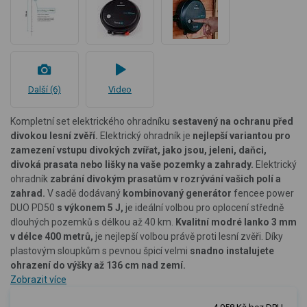
Další (6)
Video
Kompletní set elektrického ohradníku
sestavený na ochranu před
divokou lesní zvěří.
Elektrický ohradník je
nejlepší variantou pro
zamezení vstupu divokých zvířat, jako jsou, jeleni, daňci,
divoká prasata nebo lišky na vaše pozemky a zahrady.
Elektrický
ohradník
zabrání divokým prasatům v rozrývání vašich polí a
zahrad.
V sadě dodávaný
kombinovaný generátor
fencee power
DUO PD50
s výkonem 5 J,
je ideální volbou pro oplocení středně
dlouhých pozemků s délkou až 40 km.
Kvalitní modré lanko 3 mm
v délce 400 metrů,
je nejlepší volbou právě proti lesní zvěři. Díky
plastovým sloupkům s pevnou špicí velmi
snadno instalujete
ohrazení do výšky až 136 cm nad zemí.
Zobrazit více