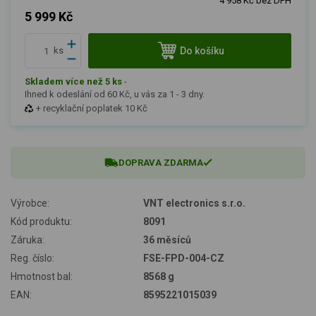
4 958 Kč bez DPH
5 999 Kč
Do košíku
ks
Skladem více než 5 ks
-
Ihned k odeslání od 60 Kč, u vás za 1 - 3 dny.
+ recyklační poplatek 10 Kč
DOPRAVA ZDARMA
Výrobce:
VNT electronics s.r.o.
Kód produktu:
8091
Záruka:
36 měsíců
Reg. číslo:
FSE-FPD-004-CZ
Hmotnost bal:
8568 g
EAN:
8595221015039