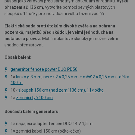
působí jako varování před samotným dotknutím ohradníku.
Výšku
ohrazení až 136 cm,
vytvoříte pomocí pevných plastových
sloupků s 11 očky pro individuální volbu tažení vodičů.
Elektrická sada proti útokům divoké zvěře a na ochranu
pozemků, majetků před škůdci, je velmi jednoduchá na
instalaci a provoz.
Mobilní plastové sloupky je možné velmi
snadno přemisťovat.
Obsah balení:
generátor fencee power DUO PD50
1×
lanko ø 3 mm, nerez 2 × 0,25 mm + měď 2 × 0,25 mm - délka
400 m
10×
sloupek 156 cm (nad zemí 136 cm), 11× očko
1×
zemnící tyč 100 cm
Součástí balení generátoru:
1
×
napájecí adaptér fencee DUO 14 V 1,5 m
1
×
zemnící kabel 150 cm (očko-očko)