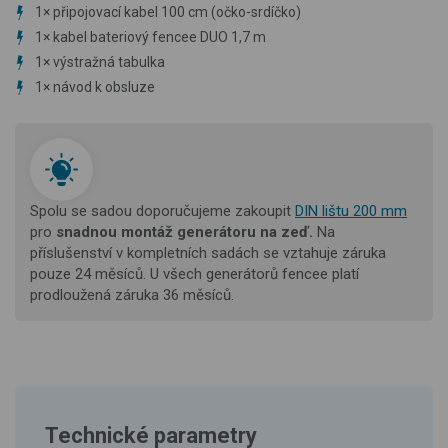
1
×
připojovací kabel 100 cm (očko-srdíčko)
1
×
kabel bateriový fencee DUO 1,7 m
1×
výstražná tabulka
1
×
návod k obsluze
Spolu se sadou doporučujeme zakoupit
D
IN lištu 200 mm
pro
snadnou montáž
generátoru na zeď.
Na
příslušenství v kompletních sadách se vztahuje záruka
pouze 24 měsíců. U všech generátorů fencee platí
prodloužená záruka 36 měsíců.
Technické parametry