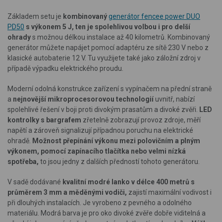
Základem setu je
kombinovaný
generátor fencee power DUO
PD50
s výkonem 5 J, ten je spolehlivou volbou i pro delší
ohrady
s možnou délkou instalace až 40 kilometrů. Kombinovaný
generátor můžete napájet pomocí adaptéru ze sítě 230 V nebo z
klasické autobaterie 12 V. Tu využijete také jako záložní zdroj v
případě výpadku elektrického proudu.
Moderní odolná konstrukce zařízení s vypínačem na přední straně
a
nejnovější mikroprocesorovou technologií
uvnitř, nabízí
spolehlivé řešení v boji proti divokým prasatům a divoké zvěři.
LED
kontrolky s bargrafem
zřetelně zobrazují provoz zdroje, měří
napětí a zároveň signalizují případnou poruchu na elektrické
ohradě.
Možnost přepínání výkonu mezi polovičním a plným
výkonem, pomocí zapínacího tlačítka nebo velmi nízká
spotřeba,
to jsou jedny z dalších předností tohoto generátoru.
V sadě dodávané
kvalitní modré lanko v délce 400 metrů s
průměrem 3 mm a měděnými vodiči,
zajistí maximální vodivost i
při dlouhých instalacích. Je vyrobeno z p
evného a odolného
materiálu. Modrá barva je pro oko divoké zvěře dobře viditelná a