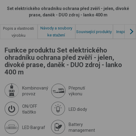
Set elektrického ohradníku ochrana před zvěří - jelen, divoké
prase, daněk - DUO zdroj - lanko 400 m
Návody a soubory
Popis a vlastnosti
Související produkty
Inspirace z
ke stažení
výrobku
Funkce produktu Set elektrického
ohradníku ochrana před zvěří - jelen,
divoké prase, daněk - DUO zdroj - lanko
400 m
Kombinovaný
Přepnutí
provoz
výkonu
ON/OFF
LED diody
tlačítko
Battery
LED Bargraf
management