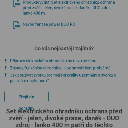
Produktový list: Set elektrického ohradníku ochrana
před zvěří - jelen, divoké prase, daněk - DUO zdroj -
lanko 400 m
Návod fencee power DUO PD
Co vás nejčastěji zajímá?
Příprava elektrického ohradníku na novu sezónu
Zásady funkčního ohradníku - tipy na vyřešení problémů
Jak používat svorku pro měření kvality uzemnění a svorku s
polovičním výkonem?
Přejít do
poradny
Set elektrického ohradníku ochrana před
zvěří - jelen, divoké prase, daněk - DUO
zdroj - lanko 400 m patří do těchto