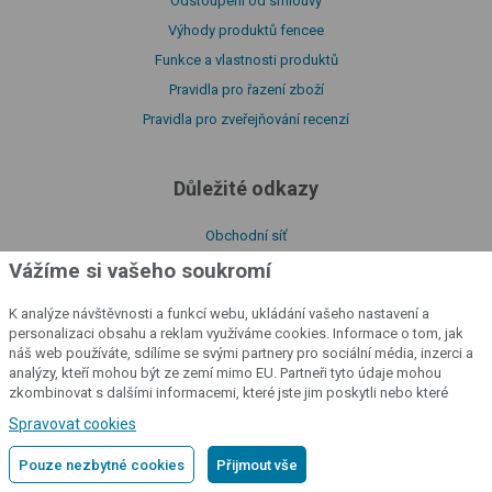
Odstoupení od smlouvy
Výhody produktů fencee
Funkce a vlastnosti produktů
Pravidla pro řazení zboží
Pravidla pro zveřejňování recenzí
Důležité odkazy
Obchodní síť
Naše certifikáty
Vážíme si vašeho soukromí
Ke stažení
K analýze návštěvnosti a funkcí webu, ukládání vašeho nastavení a
Návody
personalizaci obsahu a reklam využíváme cookies. Informace o tom, jak
náš web používáte, sdílíme se svými partnery pro sociální média, inzerci a
O naší firmě
analýzy, kteří mohou být ze zemí mimo EU. Partneři tyto údaje mohou
Prohlášení o shodě
zkombinovat s dalšími informacemi, které jste jim poskytli nebo které
získali v důsledku toho, že používáte jejich služby.
Podrobné informace
Katalog produktů
Spravovat cookies
Zásady zpracování souborů cookies
Pouze nezbytné cookies
Přijmout vše
Zásady zpracování osobních údajů