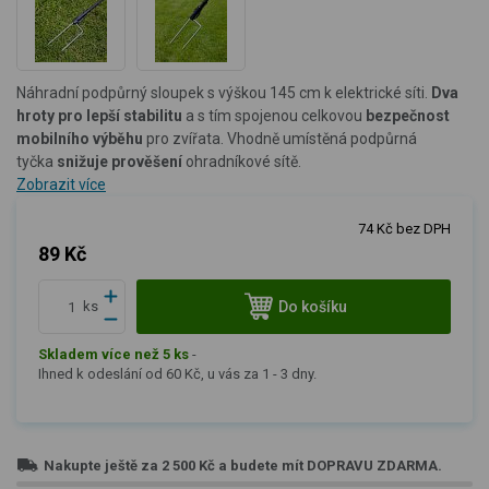
Náhradní podpůrný sloupek
s výškou 145 cm
k elektrické síti.
Dva
hroty
pro lepší stabilitu
a s tím spojenou celkovou
bezpečnost
mobilního výběhu
pro zvířata. Vhodně umístěná podpůrná
tyčka
snižuje prověšení
ohradníkové sítě.
Zobrazit více
74 Kč bez DPH
89 Kč
Do košíku
ks
Skladem více než 5 ks
-
Ihned k odeslání od 60 Kč, u vás za 1 - 3 dny.
Nakupte ještě za
2 500 Kč
a budete mít
DOPRAVU ZDARMA
.