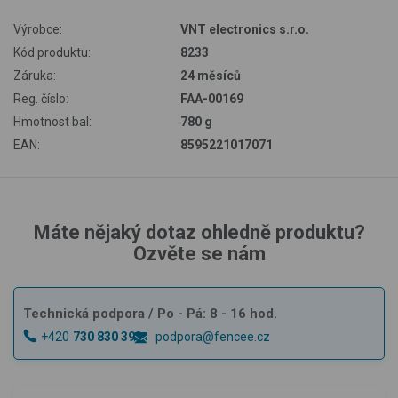
Výrobce:
VNT electronics s.r.o.
Kód produktu:
8233
Záruka:
24 měsíců
Reg. číslo:
FAA-00169
Hmotnost bal:
780 g
EAN:
8595221017071
Máte nějaký dotaz ohledně produktu?
Ozvěte se nám
Technická podpora
/ Po - Pá: 8 - 16 hod.
+420
730 830 393
podpora@fencee.cz