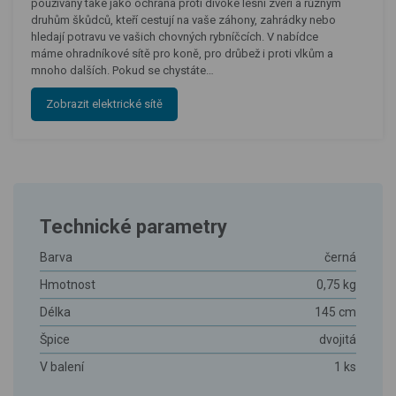
používány také jako ochrana proti divoké lesní zvěři a různým
druhům škůdců, kteří cestují na vaše záhony, zahrádky nebo
hledají potravu ve vašich chovných rybníčcích. V nabídce
máme ohradníkové sítě pro koně, pro drůbež i proti vlkům a
mnoho dalších. Pokud se chystáte…
Zobrazit elektrické sítě
Technické parametry
Barva
černá
Hmotnost
0,75 kg
Délka
145 cm
Špice
dvojitá
V balení
1 ks