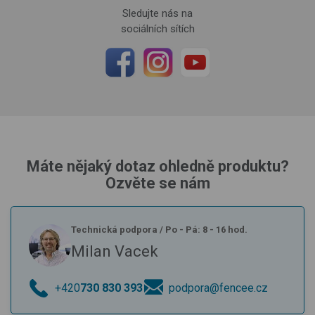
Sledujte nás na
sociálních sítích
Máte nějaký dotaz ohledně produktu?
Ozvěte se nám
Technická podpora
/
Po - Pá: 8 - 16 hod.
Milan Vacek
+420
730 830 393
podpora@fencee.cz