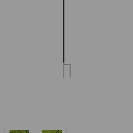
Novinka je tu! EquiGPS Track není jen pouhý GPS lokátor.
Je to chytrý pomocník pro každého, kdo chce mít lepší
přehled o svém koni, o jeho bezpečí, pohybu a fyzické
aktivitě.
Prohlédnout produkt