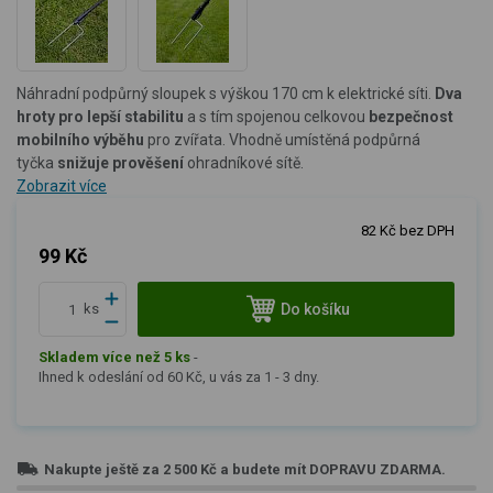
Náhradní podpůrný sloupek
s výškou 170 cm
k elektrické síti.
Dva
hroty
pro lepší stabilitu
a s tím spojenou celkovou
bezpečnost
mobilního výběhu
pro zvířata. Vhodně umístěná podpůrná
tyčka
snižuje prověšení
ohradníkové sítě.
Zobrazit více
82 Kč bez DPH
99 Kč
Do košíku
ks
Skladem více než 5 ks
-
Ihned k odeslání od 60 Kč, u vás za 1 - 3 dny.
Nakupte ještě za
2 500 Kč
a budete mít
DOPRAVU ZDARMA
.