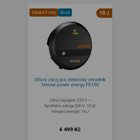
Záruka 3 roky
Nové
10 J
Síťový zdroj pro elektrický ohradník
fencee power energy PE100
Zdroj napájení: 230 V ~
Spotřeba zdroje 230 V: 13 W
Vstupní energie: 14 J
6 499 Kč