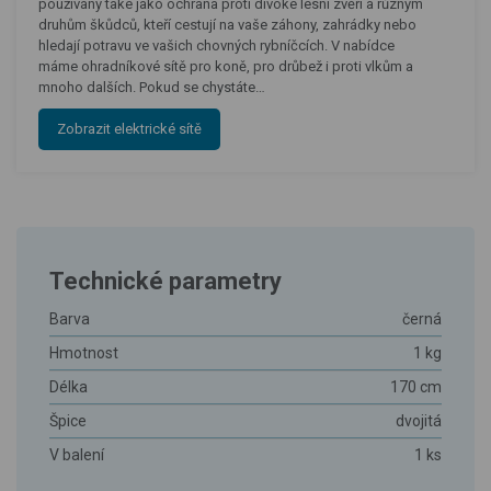
používány také jako ochrana proti divoké lesní zvěři a různým
druhům škůdců, kteří cestují na vaše záhony, zahrádky nebo
hledají potravu ve vašich chovných rybníčcích. V nabídce
máme ohradníkové sítě pro koně, pro drůbež i proti vlkům a
mnoho dalších. Pokud se chystáte…
Zobrazit elektrické sítě
Technické parametry
Barva
černá
Hmotnost
1 kg
Délka
170 cm
Špice
dvojitá
V balení
1 ks