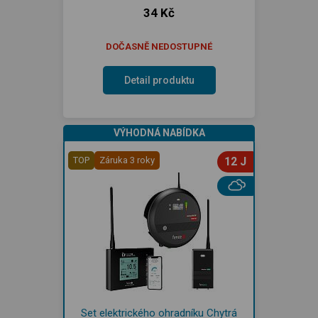
34 Kč
DOČASNĚ NEDOSTUPNÉ
Detail produktu
VÝHODNÁ NABÍDKA
TOP
Záruka 3 roky
12 J
Set elektrického ohradníku Chytrá