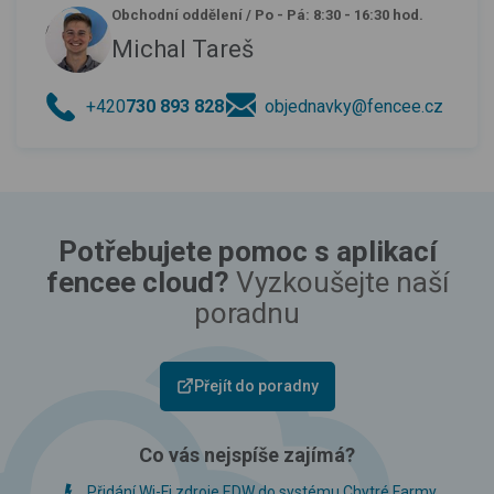
Obchodní oddělení
/
Po - Pá: 8:30 - 16:30 hod.
Michal Tareš
+420
730 893 828
objednavky@fencee.cz
Potřebujete pomoc s aplikací
fencee cloud?
Vyzkoušejte naší
poradnu
Přejít do poradny
Co vás nejspíše zajímá?
Přidání Wi-Fi zdroje EDW do systému Chytré Farmy