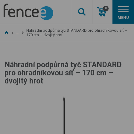
0
MENU
Náhradní podpůrná tyč STANDARD pro ohradníkovou síť –
…
170 cm – dvojitý hrot
Náhradní podpůrná tyč STANDARD
pro ohradníkovou síť – 170 cm –
dvojitý hrot
Chytrý lokátor pro koně fencee
EquiGPS Track