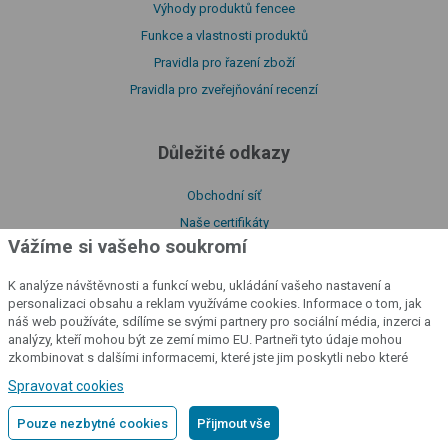
Výhody produktů fencee
Funkce a vlastnosti produktů
Pravidla pro řazení zboží
Pravidla pro zveřejňování recenzí
Důležité odkazy
Obchodní síť
Naše certifikáty
Vážíme si vašeho soukromí
Ke stažení
Návody
K analýze návštěvnosti a funkcí webu, ukládání vašeho nastavení a
O naší firmě
personalizaci obsahu a reklam využíváme cookies. Informace o tom, jak
náš web používáte, sdílíme se svými partnery pro sociální média, inzerci a
Prohlášení o shodě
analýzy, kteří mohou být ze zemí mimo EU. Partneři tyto údaje mohou
Katalog produktů
zkombinovat s dalšími informacemi, které jste jim poskytli nebo které
získali v důsledku toho, že používáte jejich služby.
Podrobné informace
Zásady zpracování souborů cookies
Spravovat cookies
Zásady zpracování osobních údajů
Pouze nezbytné cookies
Přijmout vše
Poučení o souborech cookies