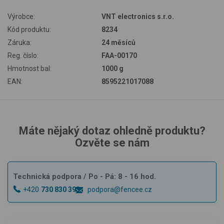
Výrobce:
VNT electronics s.r.o.
Kód produktu:
8234
Záruka:
24 měsíců
Reg. číslo:
FAA-00170
Hmotnost bal:
1000 g
EAN:
8595221017088
Máte nějaký dotaz ohledně produktu?
Ozvěte se nám
Technická podpora
/ Po - Pá: 8 - 16 hod.
+420
730 830 393
podpora@fencee.cz