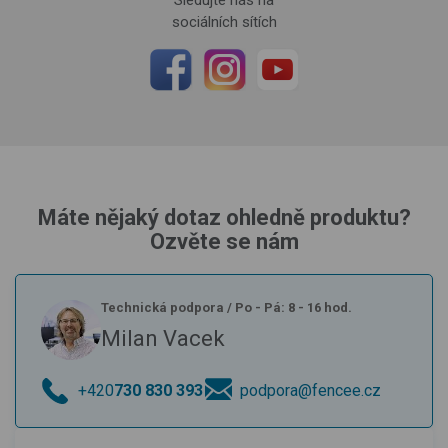
sociálních sítích
Máte nějaký dotaz ohledně produktu?
Ozvěte se nám
Technická podpora
/
Po - Pá: 8 - 16 hod.
Milan Vacek
+420
730 830 393
podpora@fencee.cz