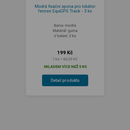
Modrá fixační spona pro lokátor
fencee EquiGPS Track - 3 ks
Barva: modrá
Materiál: guma
V balení: 3 ks
199 Kč
1 ks = 66,33 Kč
SKLADEM VÍCE NEŽ 5 KS
Detail produktu