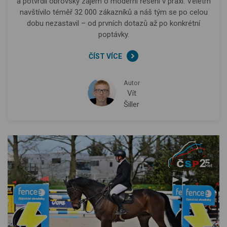
a potvrdil obrovský zájem o moderní řešení v praxi. Veletrh
navštívilo téměř 32 000 zákazníků a náš tým se po celou
dobu nezastavil – od prvních dotazů až po konkrétní
poptávky.
ČÍST VÍCE
Autor
Vít
Šiller