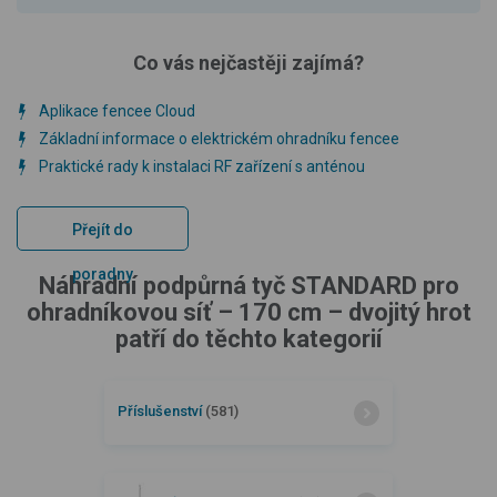
Co vás nejčastěji zajímá?
Aplikace fencee Cloud
Základní informace o elektrickém ohradníku fencee
Praktické rady k instalaci RF zařízení s anténou
Přejít do
poradny
Náhradní podpůrná tyč STANDARD pro
ohradníkovou síť – 170 cm – dvojitý hrot
patří do těchto kategorií
Příslušenství
(581)