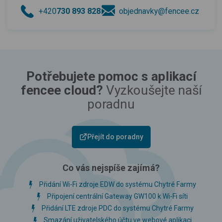
+420
730 893 828
objednavky@fencee.cz
Potřebujete pomoc s aplikací
fencee cloud?
Vyzkoušejte naší
poradnu
Přejít do poradny
Co vás nejspíše zajímá?
Přidání Wi-Fi zdroje EDW do systému Chytré Farmy
Připojení centrální Gateway GW100 k Wi-Fi síti
Přidání LTE zdroje PDC do systému Chytré Farmy
Smazání uživatelského účtu ve webové aplikaci