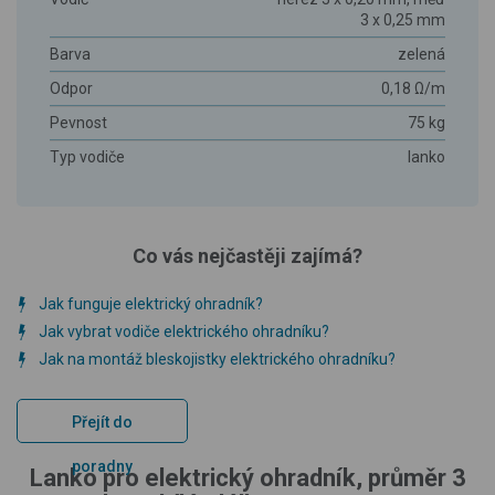
3 x 0,25 mm
Barva
zelená
Odpor
0,18 Ω/m
Pevnost
75 kg
Typ vodiče
lanko
Co vás nejčastěji zajímá?
Jak funguje elektrický ohradník?
Jak vybrat vodiče elektrického ohradníku?
Jak na montáž bleskojistky elektrického ohradníku?
Přejít do
poradny
Lanko pro elektrický ohradník, průměr 3