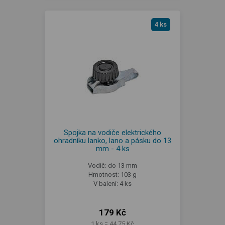
4 ks
Spojka na vodiče elektrického
ohradníku lanko, lano a pásku do 13
mm - 4 ks
Vodič: do 13 mm
Hmotnost: 103 g
V balení: 4 ks
179 Kč
1 ks = 44,75 Kč