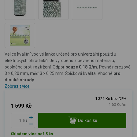
Velice kvalitní vodivé lanko určené pro univerzální použití u
elektrických ohradníků. Je vyrobeno z pevného materiálu,
odolného proti roztržení. Odpor
pouze 0,18 Ω/m.
Pevné n
erezové
3 × 0,20 mm, měď 3 × 0,25 mm. Špičková kvalita.
Vhodné
pro
dlouhé ohrady.
Zobrazit více
1 321 Kč bez DPH
1,60 Kč/m
1 599 Kč
Do košíku
ks
Skladem více než 5 ks
-