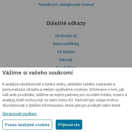
Pravidla pro zveřejňování recenzí
Důležité odkazy
Obchodní síť
Naše certifikáty
Ke stažení
Návody
O naší firmě
Vážíme si vašeho soukromí
Prohlášení o shodě
Katalog produktů
K analýze návštěvnosti a funkcí webu, ukládání vašeho nastavení a
personalizaci obsahu a reklam využíváme cookies. Informace o tom, jak
Zásady zpracování souborů cookies
náš web používáte, sdílíme se svými partnery pro sociální média, inzerci a
Zásady zpracování osobních údajů
analýzy, kteří mohou být ze zemí mimo EU. Partneři tyto údaje mohou
zkombinovat s dalšími informacemi, které jste jim poskytli nebo které
Poučení o souborech cookies
získali v důsledku toho, že používáte jejich služby.
Podrobné informace
Spravovat cookies
Licenční podmínky aplikace fencee Cloud
Prohlášení o přístupnosti
Pouze nezbytné cookies
Přijmout vše