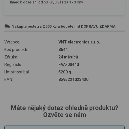
Ihned k odeslání od 60 Kč, u vás za 1 - 3 dny.
Nakupte ještě za
2 500 Kč
a budete mít
DOPRAVU ZDARMA
.
Výrobce:
VNT electronics s.r.o.
Kód produktu:
8644
Záruka:
24 měsíců
Reg. číslo:
FAA-00440
Hmotnost bal:
5200 g
EAN:
8595221023430
Máte nějaký dotaz ohledně produktu?
Ozvěte se nám