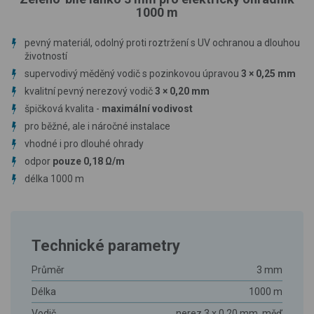
1000 m
pevný materiál, odolný proti roztržení s UV ochranou a dlouhou
životností
supervodivý měděný vodič s pozinkovou úpravou
3 × 0,25 mm
kvalitní pevný nerezový vodič
3 × 0,20 mm
špičková kvalita -
maximální vodivost
pro běžné, ale i náročné instalace
vhodné i pro dlouhé ohrady
odpor
pouze 0,18 Ω/m
délka 1000 m
Technické parametry
Průměr
3 mm
Délka
1000 m
Vodič
nerez 3 x 0,20 mm, měď