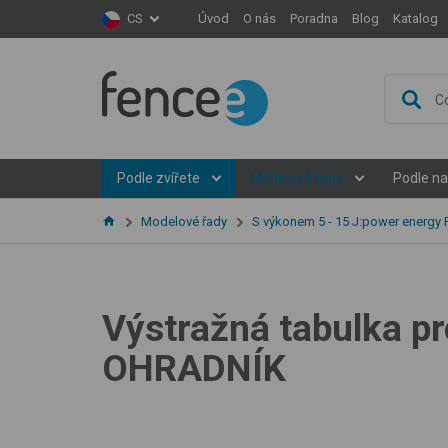
Úvod
O nás
Poradna
Blog
Katalog
CS
Podle zvířete
Modelové řady
Podle na
Modelové řady
S výkonem 5 - 15 J:power energy 
Výstražná tabulka p
OHRADNÍK