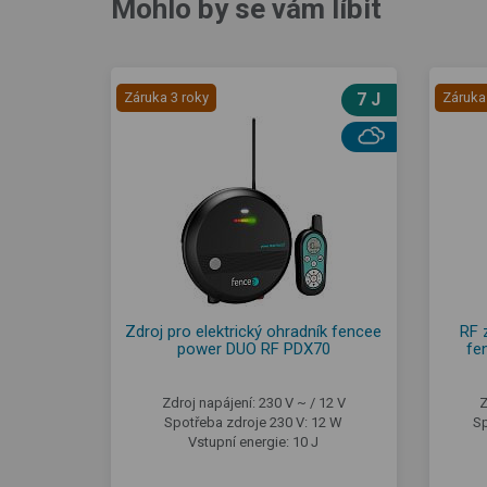
Mohlo by se vám líbit
Záruka 3 roky
7 J
Záruka
Zdroj pro elektrický ohradník fencee
RF 
power DUO RF PDX70
fe
Zdroj napájení: 230 V ~ / 12 V
Z
Spotřeba zdroje 230 V: 12 W
Sp
Vstupní energie: 10 J