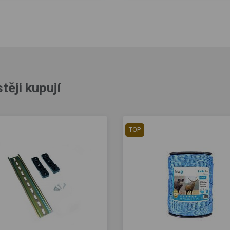
těji kupují
TOP