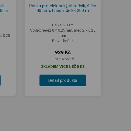
ík,
Páska pro elektrický ohradník, šířka
400 m,
40 mm, hnědá, délka 200 m
Délka: 200 m
Vodič: nerez 8 × 0,25 mm, měď 2 × 0,25
× 0,25
mm
Barva: hnědá
929 Kč
1 m = 4,65 Kč
SKLADEM VÍCE NEŽ 5 KS
Detail produktu