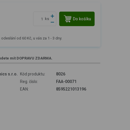
Do košíku
ks
 odeslání od 60 Kč, u vás za 1 - 3 dny.
udete mít
DOPRAVU ZDARMA
.
ics s.r.o.
Kód produktu:
8026
Reg. číslo:
FAA-00071
EAN:
8595221013196