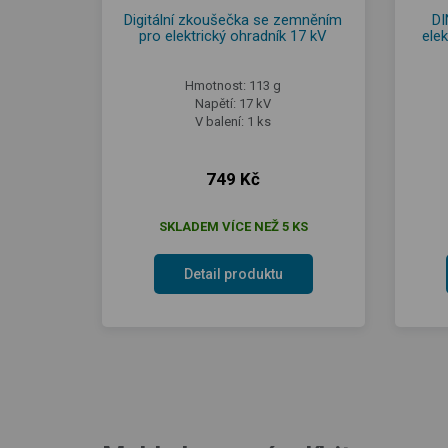
Digitální zkoušečka se zemněním
DI
pro elektrický ohradník 17 kV
ele
Hmotnost: 113 g
Napětí: 17 kV
V balení: 1 ks
749 Kč
SKLADEM VÍCE NEŽ 5 KS
Detail produktu