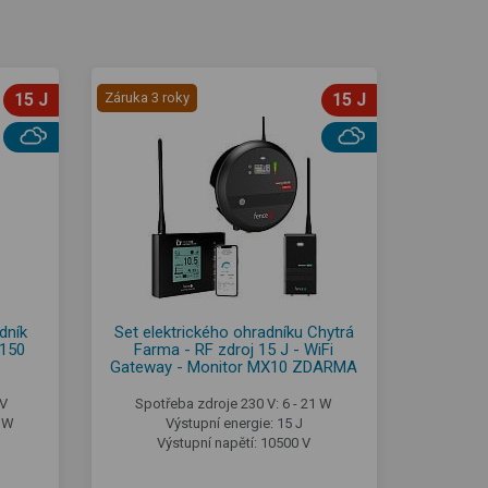
15 J
Záruka 3 roky
15 J
dník
Set elektrického ohradníku Chytrá
X150
Farma - RF zdroj 15 J - WiFi
Gateway - Monitor MX10 ZDARMA
 V
Spotřeba zdroje 230 V: 6 - 21 W
1 W
Výstupní energie: 15 J
Výstupní napětí: 10500 V