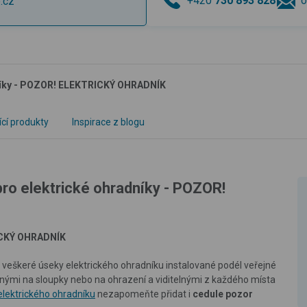
+420
730 893 828
o
.cz
dníky - POZOR! ELEKTRICKÝ OHRADNÍK
ící produkty
Inspirace z blogu
pro elektrické ohradníky - POZOR!
CKÝ OHRADNÍK
 veškeré úseky elektrického ohradníku instalované podél veřejné
ými na sloupky nebo na ohrazení a viditelnými z každého místa
elektrického ohradníku
nezapomeňte přidat i
cedule pozor