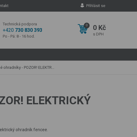
ntakt
Přihlásit se
Technická podpora
0
0 Kč
+420
730 830 393
s DPH
Po - Pá: 8 - 16 hod.
adníky - POZOR! ELEKTRICKÝ OHRADNÍK
POZOR! ELEKTRICKÝ
ektrický ohradník fencee.