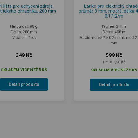
N lišta pro uchycení zdroje
Lanko pro elektrický ohradn
ktrického ohradníku, 200 mm
průměr 3 mm, modré, délka 
0,17 Ω/m
Hmotnost: 98 g
Průměr: 3 mm
Délka: 200 mm
Délka: 400 m
V balení: 1 ks
Vodič: nerez 2 × 0,25 mm, měď 2 
mm
349 Kč
599 Kč
1 m = 1,50 Kč
SKLADEM VÍCE NEŽ 5 KS
SKLADEM VÍCE NEŽ 5 KS
Detail produktu
Detail produktu