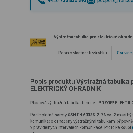
+420
730 830 393
podpora@fencee
Výstražná tabulka pro elektrické ohra
Popis a vlastnosti výrobku
Souvisej
Popis produktu Výstražná tabulka 
ELEKTRICKÝ OHRADNÍK
Plastová výstražná tabulka fencee -
POZOR! ELEKTRI
Podle platné normy
ČSN EN 60335-2-76 ed. 2
musí být
komunikace označeny výstražnými tabulkami připevněn
v pravidelných intervalech komunikace. Proto ke koupi