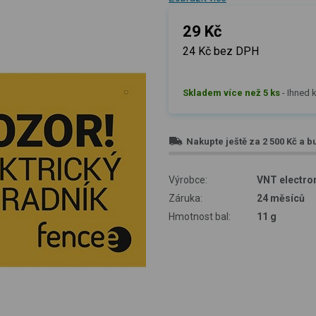
29 Kč
24 Kč bez DPH
Skladem více než 5 ks
-
Ihned k
Nakupte ještě za
2 500 Kč
a b
Výrobce:
VNT electron
Záruka:
24 měsíců
Hmotnost bal:
11 g