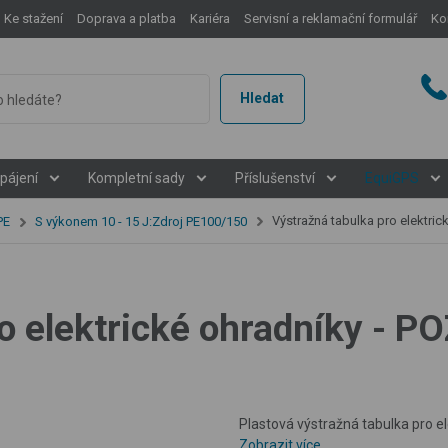
Ke stažení
Doprava a platba
Kariéra
Servisní a reklamační formulář
Ko
Hledat
pájení
Kompletní sady
Příslušenství
EquiGPS
Výstražná tabulka pro elektrické ohr
PE
S výkonem 10 - 15 J:Zdroj PE100/150
ro elektrické ohradníky - 
Plastová výstražná tabulka pro el
Zobrazit více