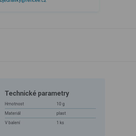
bjednavky@fencee.cz
Technické parametry
Hmotnost
10 g
Materiál
plast
V balení
1 ks