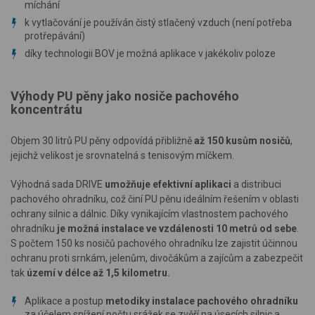
míchání
k vytlačování je používán čistý stlačený vzduch (není potřeba
protřepávání)
díky technologii BOV je možná aplikace v jakékoliv poloze
Výhody PU pěny jako nosiče pachového
koncentrátu
Objem 30 litrů PU pěny odpovídá přibližně
až 150 kusům nosičů
,
jejichž velikost je srovnatelná s tenisovým míčkem.
Výhodná sada DRIVE
umožňuje efektivní aplikaci
a distribuci
pachového ohradníku, což činí PU pěnu ideálním řešením v oblasti
ochrany silnic a dálnic. Díky vynikajícím vlastnostem pachového
ohradníku
je možná instalace ve vzdálenosti 10 metrů od sebe
.
S počtem 150 ks nosičů pachového ohradníku lze zajistit účinnou
ochranu proti srnkám, jelenům, divočákům a zajícům a zabezpečit
tak
území v délce až 1,5 kilometru.
Aplikace a postup
metodiky instalace pachového ohradníku
za účelem snížení počtu srážek se zvěří na úsecích silnic a