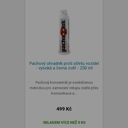
Pachový ohradník proti střetu vozidel
- vysoká a černá zvěř - 250 ml
Pachový koncen­trát je osvědčenou
metodou pro zamezení vstupu zvěře přes
komunikace a…
499 Kč
SKLADEM VÍCE NEŽ 5 KS