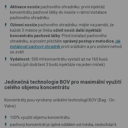
Aktivace nosiče
pachového ohradníku: první injektáž
koncentrátu pachové látky do nosiče v rámci instalace
pachového ohradníku.
Oživení nosiče
pachového ohradníku
:
mějte na paměti, že
každé 3 měsíce je třeba
oživit nosič další injektáží
koncentrátu pachové látky
. Před instalací pachového
ohradníku, si prosím přečtěte
správný postup v metodice
,
jak
instalovat pachový ohradník
proti srážkám a pro snížení nehod
se zvěří.
Vydatnost:
500 ml koncentrátu vystačí až na 160 kusů
nosičů (při dodržení 3 bodů injektáže na jeden míček).
Jedinečná technologie BOV pro maximální využití
celého objemu koncentrátu
Koncentráty jsou vyrobeny unikátní technologií BOV (Bag - On -
Valve)
100% využití objemu koncentrátu
pachový koncentrát je úplně oddělen od média, nedochází k