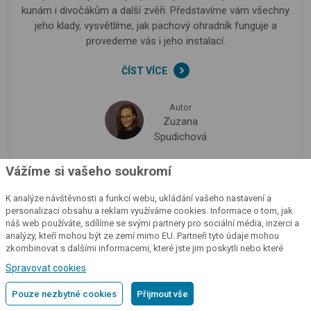
kunám i divočákům a další zvěři. Představíme vám všechny
jeho klady, vysvětlíme, jak pachový ohradník funguje a
provedeme vás i jeho instalací.
ČÍST VÍCE
Autor
Zuzana
Spudichová
Vážíme si vašeho soukromí
K analýze návštěvnosti a funkcí webu, ukládání vašeho nastavení a
personalizaci obsahu a reklam využíváme cookies. Informace o tom, jak
náš web používáte, sdílíme se svými partnery pro sociální média, inzerci a
analýzy, kteří mohou být ze zemí mimo EU. Partneři tyto údaje mohou
zkombinovat s dalšími informacemi, které jste jim poskytli nebo které
Potřebujete poradit? Zeptejte se na
získali v důsledku toho, že používáte jejich služby.
Podrobné informace
Spravovat cookies
cokoliv k produktu
Pouze nezbytné cookies
Přijmout vše
Sada DRIVE pachový ohradník k silnici proti srážkám se zvěří až