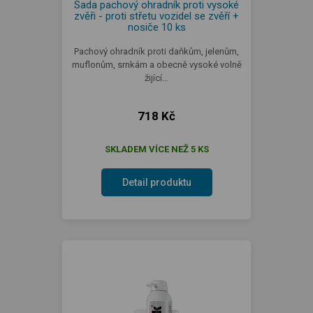
Sada pachový ohradník proti vysoké
zvěři - proti střetu vozidel se zvěří +
nosiče 10 ks
Pachový ohradník proti daňkům, jelenům,
muflonům, srnkám a obecně vysoké volně
žijící…
718 Kč
SKLADEM VÍCE NEŽ 5 KS
Detail produktu