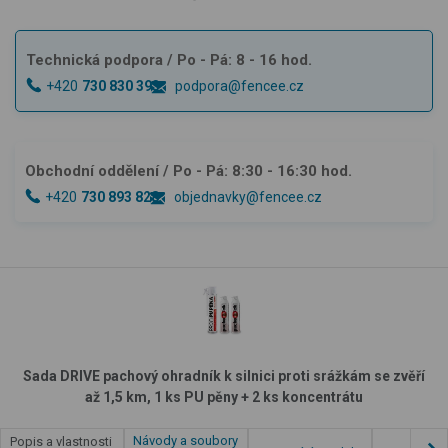
Technická podpora
/ Po - Pá: 8 - 16 hod.
+420
730 830 393
podpora@fencee.cz
Obchodní oddělení
/ Po - Pá: 8:30 - 16:30 hod.
+420
730 893 828
objednavky@fencee.cz
Sada DRIVE pachový ohradník k silnici proti srážkám se zvěří
až 1,5 km, 1 ks PU pěny + 2 ks koncentrátu
Návody a soubory
Popis a vlastnosti