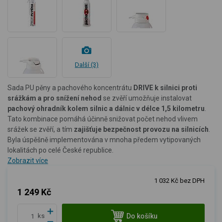
Další (3)
Sada PU pěny a pachového koncentrátu
DRIVE k silnici proti
srážkám a pro snížení nehod
se zvěří
umožňuje instalovat
pachový ohradník kolem silnic a dálnic v délce 1,5 kilometru
.
Tato kombinace pomáhá účinně snižovat počet nehod vlivem
srážek se zvěří, a tím
zajišťuje bezpečnost provozu na silnicích
.
Byla úspěšně implementována v mnoha předem vytipovaných
lokalitách po celé České republice.
Zobrazit více
1 032 Kč bez DPH
1 249 Kč
Do košíku
ks