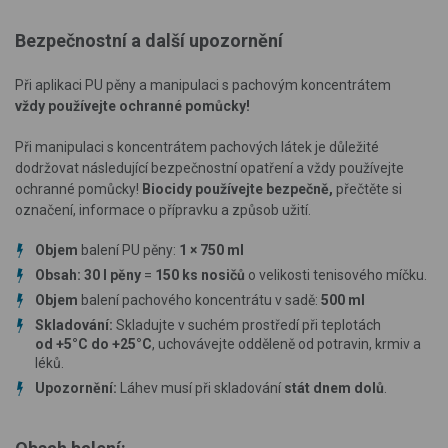
Bezpečnostní a další upozornění
Při aplikaci PU pěny a manipulaci s pachovým koncentrátem
vždy používejte ochranné pomůcky!
Při manipulaci s koncentrátem pachových látek je důležité
dodržovat následující bezpečnostní opatření a vždy používejte
ochranné pomůcky!
Biocidy používejte bezpečně,
přečtěte si
označení, informace o přípravku a způsob užití.
Objem
balení PU pěny:
1
×
750 ml
Obsah: 30 l pěny
=
150 ks nosičů
o velikosti tenisového míčku.
Objem
balení pachového koncentrátu v sadě:
500 ml
Skladování:
Skladujte v suchém prostředí při teplotách
od +5°C do +25°C
, uchovávejte odděleně od potravin, krmiv a
léků.
Upozornění:
Láhev musí při skladování
stát dnem dolů
.