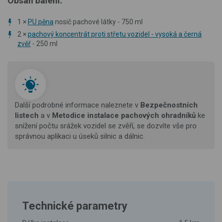
Obsah balení:
1 ×
PU pěna
nosič pachové látky - 750 ml
2 ×
pachový koncentrát proti střetu vozidel - vysoká a černá
zvěř
- 250 ml
Další podrobné informace naleznete v
Bezpečnostních
listech
a v
Metodice instalace pachových ohradníků
ke
snížení počtu srážek vozidel se zvěří, se dozvíte vše pro
správnou aplikaci u úseků silnic a dálnic.
Technické parametry