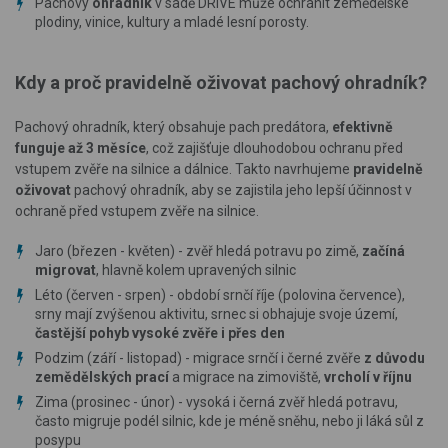
Pachový
ohradník
v sadě DRIVE může ochránit zemědělské
plodiny, vinice, kultury a mladé lesní porosty.
Kdy a proč pravidelně oživovat pachový ohradník?
Pachový ohradník, který obsahuje pach predátora,
efektivně
funguje až 3 měsíce
, což zajišťuje dlouhodobou ochranu před
vstupem zvěře na silnice a dálnice. Takto navrhujeme
pravidelně
oživovat
pachový ohradník, aby se zajistila jeho lepší účinnost v
ochraně před vstupem zvěře na silnice.
Jaro (březen - květen) - zvěř hledá potravu po zimě,
začíná
migrovat
, hlavně kolem upravených silnic
Léto (červen - srpen) - období srnčí říje (polovina července),
srny mají zvýšenou aktivitu, srnec si obhajuje svoje území,
častější pohyb vysoké zvěře i přes den
Podzim (září - listopad) - migrace srnčí i černé zvěře
z důvodu
zemědělských prací
a migrace na zimoviště,
vrcholí v říjnu
Zima (prosinec - únor) - vysoká i černá zvěř hledá potravu,
často migruje podél silnic, kde je méně sněhu, nebo ji láká sůl z
posypu