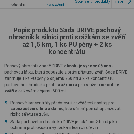
Související produkty
Inspirace z
ke stažení
výrobku
Popis produktu Sada DRIVE pachový
ohradník k silnici proti srážkám se zvěří
až 1,5 km, 1 ks PU pěny + 2 ks
koncentrátu
Pachový ohradník v sadě DRIVE
obsahuje vysoce účinnou
pachovou látku, která odpuzuje a brání přístupu zvěři. Sada DRIVE
zahrnuje 1 ks PU pěny o objemu 750 ml a 2 ks koncentrátu
pachového ohradníku
proti srážkám a pro snížení nehod se
zvěří
o celkovém objemu 500 ml.
Pachové koncentráty představují osvědčený nástroj pro
zabezpečení silnic a dálnic
, kde účinně pomáhají snižovat
riziko střetu se zvěří.
Sada pachového ohradníku DRIVE je také použitelná jako
ochrana proti okusu a vytloukání lesních dřevin.