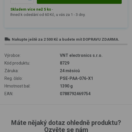
Skladem více než 5 ks
-
Ihned k odeslání od 60 Kč, u vás za 1 - 3 dny.
Nakupte ještě za
2 500 Kč
a budete mít
DOPRAVU ZDARMA
.
Výrobce:
VNT electronics s.r.o.
Kód produktu:
8729
Záruka:
24 měsíců
Reg. číslo:
PSE-PAA-076-X1
Hmotnost bal:
1390 g
EAN:
0788792469754
Máte nějaký dotaz ohledně produktu?
Ozvěte se nám