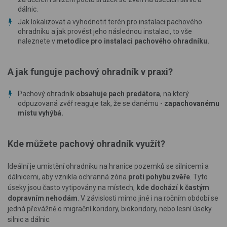
dálnic.
Jak lokalizovat a vyhodnotit terén pro instalaci pachového
ohradníku a jak provést jeho následnou instalaci, to vše
naleznete v
metodice pro instalaci pachového ohradníku.
A jak funguje pachový ohradník v praxi?
Pachový ohradník
obsahuje pach predátora
, na který
odpuzovaná zvěř reaguje tak, že se danému -
zapachovanému
místu vyhýbá.
Kde můžete pachový ohradník využít?
Ideální je umístění ohradníku na hranice pozemků se silnicemi a
dálnicemi, aby vznikla ochranná zóna
proti pohybu zvěře
. Tyto
úseky jsou často vytipovány na místech,
kde dochází k častým
dopravním nehodám
. V závislosti mimo jiné i na ročním období se
jedná převážně o migrační koridory, biokoridory, nebo lesní úseky
silnic a dálnic.