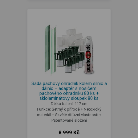
Sada pachový ohradník kolem silnic a
dálnic – adaptér s nosičem
pachového ohradníku 80 ks +
sklolaminátový sloupek 80 ks
Délka balení: 117 cm
Funkce: Šetrný k přírodě + Netoxický
materiál + Skvělé difúzní vlastnosti +
Patentované složení
8 999 Kč