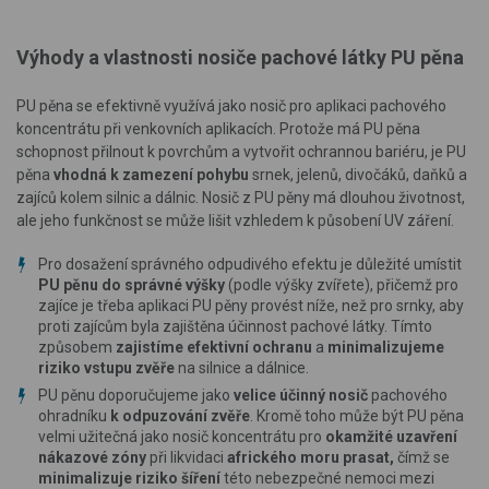
Výhody a vlastnosti nosiče pachové látky PU pěna
PU pěna se efektivně využívá jako nosič pro aplikaci pachového
koncentrátu při venkovních aplikacích. Protože má PU pěna
schopnost přilnout k povrchům a vytvořit ochrannou bariéru, je PU
pěna
vhodná k zamezení pohybu
srnek, jelenů, divočáků, daňků a
zajíců kolem silnic a dálnic. Nosič z PU pěny má dlouhou životnost,
ale jeho funkčnost se může lišit vzhledem k působení UV záření.
Pro dosažení správného odpudivého efektu je důležité umístit
PU pěnu do správné výšky
(podle výšky zvířete), přičemž pro
zajíce je třeba aplikaci PU pěny provést níže, než pro srnky, aby
proti zajícům byla zajištěna účinnost pachové látky. Tímto
způsobem
zajistíme efektivní ochranu
a
minimalizujeme
riziko vstupu zvěře
na silnice a dálnice.
PU pěnu doporučujeme jako
velice účinný nosič
pachového
ohradníku
k odpuzování zvěře
. Kromě toho může být PU pěna
velmi užitečná jako nosič koncentrátu pro
okamžité uzavření
nákazové zóny
při likvidaci
afrického moru prasat,
čímž se
minimalizuje riziko šíření
této nebezpečné nemoci mezi