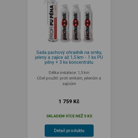
Sada pachový ohradník na srnky,
jeleny a zajíce až 1,5 km - 1 ks PU
pěny + 3 ks koncentrátu
Délka instalace: 1,5 km
Účel použití: proti srnkám, jelenům a
zajícům
1 759 Kč
SKLADEM VÍCE NEŽ 5 KS
Detail produktu