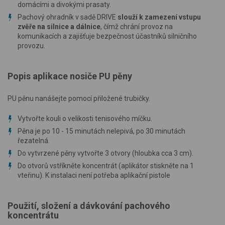
domácími a divokými prasaty.
Pachový ohradník v sadě DRIVE
slouží k zamezení vstupu
zvěře na silnice a dálnice
, čímž chrání provoz na
komunikacích a zajišťuje bezpečnost účastníků silničního
provozu.
Popis aplikace nosiče PU pěny
PU pěnu nanášejte pomocí přiložené trubičky.
Vytvořte kouli o velikosti tenisového míčku.
Pěna je po 10 - 15 minutách nelepivá, po 30 minutách
řezatelná.
Do vytvrzené pěny vytvořte 3 otvory (hloubka cca 3 cm).
Do otvorů vstříkněte koncentrát (aplikátor stiskněte na 1
vteřinu). K instalaci není potřeba aplikační pistole
Použití, složení a dávkování pachového
koncentrátu