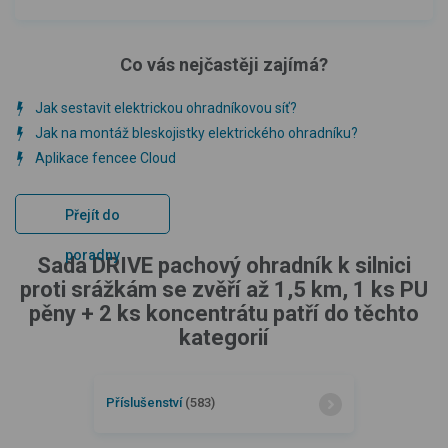
Co vás nejčastěji zajímá?
Jak sestavit elektrickou ohradníkovou síť?
Jak na montáž bleskojistky elektrického ohradníku?
Aplikace fencee Cloud
Přejít do
poradny
Sada DRIVE pachový ohradník k silnici
proti srážkám se zvěří až 1,5 km, 1 ks PU
pěny + 2 ks koncentrátu patří do těchto
kategorií
Příslušenství
(583)