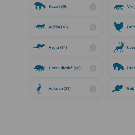
Koza
(69)
Vlk
Kočka
(45)
Drů
Vydra
(31)
Lesn
Prase divoké
(65)
Pra
Volavka
(31)
Bob