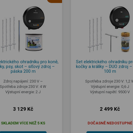
ektrického ohradníku pro koně,
Set elektrického ohradníku pr
ky, psy, skot – síťový zdroj –
kočky a králíky – DUO zdroj –
páska 200 m
100 m
Zdroj napájení: 230 V ~
Spotřeba zdroje 230 V: 1,2 
Spotřeba zdroje 230 V: 4 W
Výstupní energie: 0,6 J
Výstupní energie: 2 J
Výstupní napětí: 9500 V
3 129 Kč
2 499 Kč
SKLADEM VÍCE NEŽ 5 KS
DOČASNĚ NEDOSTUPNÉ