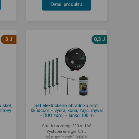
Detail produktu
3 J
0,3 J
o skot,
Set elektrického ohradníku proti
síťový
škůdcům – vydra, kuna, zajíc, mýval
– DUO zdroj – lanko 100 m
Spotřeba zdroje 230 V: 1 W
W
Výstupní energie: 0,3 J
Výstupní napětí: 9000 V