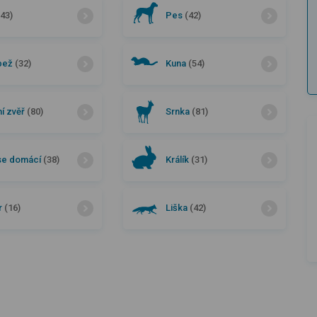
(43)
Pes
(42)
bež
(32)
Kuna
(54)
í zvěř
(80)
Srnka
(81)
se domácí
(38)
Králík
(31)
r
(16)
Liška
(42)