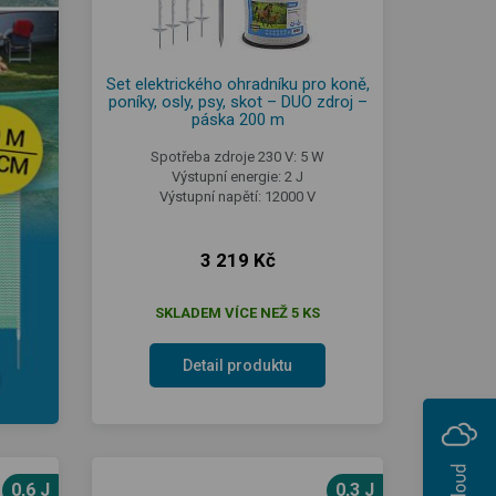
Set elektrického ohradníku pro koně,
poníky, osly, psy, skot – DUO zdroj –
páska 200 m
Spotřeba zdroje 230 V: 5 W
Výstupní energie: 2 J
Výstupní napětí: 12000 V
3 219 Kč
SKLADEM VÍCE NEŽ 5 KS
Detail produktu
0,6 J
0,3 J