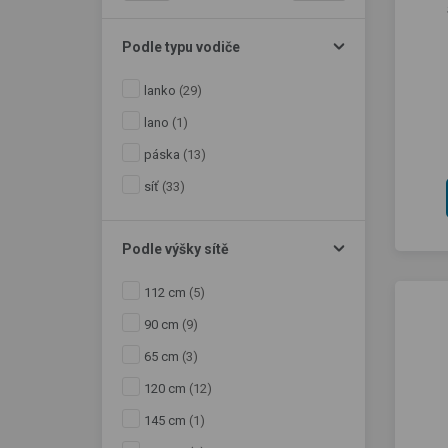
Podle typu vodiče
lanko
(29)
lano
(1)
páska
(13)
síť
(33)
Podle výšky sítě
112 cm
(5)
90 cm
(9)
65 cm
(3)
120 cm
(12)
145 cm
(1)