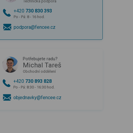
Technická podpora
+420
730 830 393
Po - Pá: 8 - 16 hod.
podpora@fencee.cz
Potřebujete radu?
Michal Tareš
Obchodní oddělení
+420
730 893 828
Po - Pá: 8:30 - 16:30 hod.
objednavky@fencee.cz