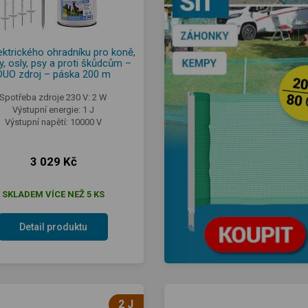
ektrického ohradníku pro koně,
y, osly, psy a proti škůdcům –
DUO zdroj – páska 200 m
Spotřeba zdroje 230 V: 2 W
Výstupní energie: 1 J
Výstupní napětí: 10000 V
3 029 Kč
SKLADEM VÍCE NEŽ 5 KS
Detail produktu
2 J