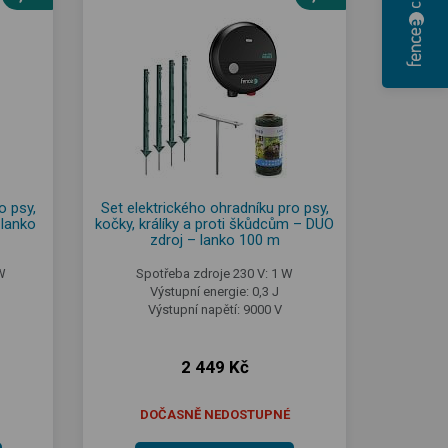
o psy,
Set elektrického ohradníku pro psy,
 lanko
kočky, králíky a proti škůdcům – DUO
zdroj – lanko 100 m
W
Spotřeba zdroje 230 V: 1 W
Výstupní energie: 0,3 J
Výstupní napětí: 9000 V
2 449 Kč
DOČASNĚ NEDOSTUPNÉ