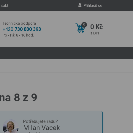
ntakt
Přihlásit se
Technická podpora
0
0 Kč
+420
730 830 393
s DPH
Po - Pá: 8 - 16 hod.
na 8 z 9
Potřebujete radu?
Milan Vacek