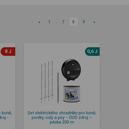
…
«
1
7
8
9
»
8 J
0,6 J
o koně,
Set elektrického ohradníku pro koně,
roj -
poníky, osly a psy – DUO zdroj –
páska 200 m