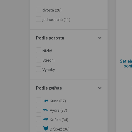
dvojitá
(28)
jednoduchá
(11)
Podle porostu
Nízký
Střední
Set el
poní
Vysoký
Podle zvířete
Kuna
(37)
Vydra
(37)
Kočka
(34)
Drůbež
(36)