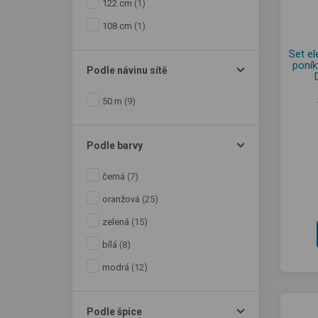
122 cm
(1)
108 cm
(1)
Set el
poník
Podle návinu sítě
50 m
(9)
Podle barvy
černá
(7)
oranžová
(25)
zelená
(15)
bílá
(8)
modrá
(12)
Podle špice