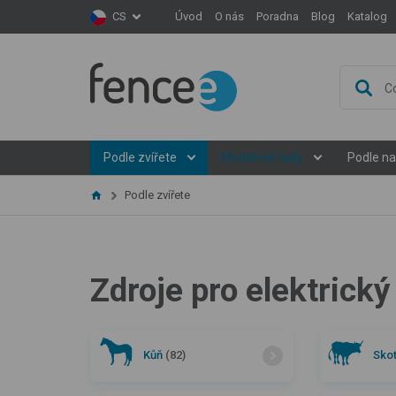
Úvod
O nás
Poradna
Blog
Katalog
CS
Podle zvířete
Modelové řady
Podle na
Podle zvířete
Zdroje pro elektrický
Kůň
(82)
Sko