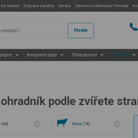
Ke stažení
Doprava a platba
Kariéra
Servisní a reklamační formulář
Ko
Hledat
pájení
Kompletní sady
Příslušenství
EquiGPS
 ohradník podle zvířete stra
t
(68)
Ovce
(78)