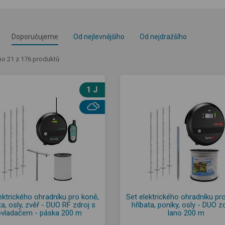
Doporučujeme
Od nejlevnějšího
Od nejdražšího
o 21 z 176 produktů
1 J
ektrického ohradníku pro koně,
Set elektrického ohradníku pr
ta, osly, zvěř - DUO RF zdroj s
hříbata, poníky, osly - DUO zd
ovladačem - páska 200 m
lano 200 m