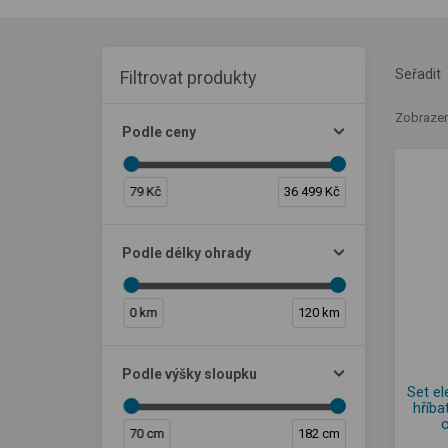
Seřadit
Filtrovat produkty
Zobrazen
Podle ceny
79 Kč
36 499 Kč
Podle délky ohrady
0 km
120 km
Podle výšky sloupku
Set el
hříba
70 cm
182 cm