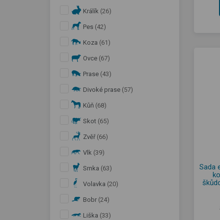
Králík
(26)
Pes
(42)
Koza
(61)
Ovce
(67)
Prase
(43)
Divoké prase
(57)
Kůň
(68)
Skot
(65)
Zvěř
(66)
Vlk
(39)
Sada e
Srnka
(63)
ko
škůdc
Volavka
(20)
Bobr
(24)
Liška
(33)